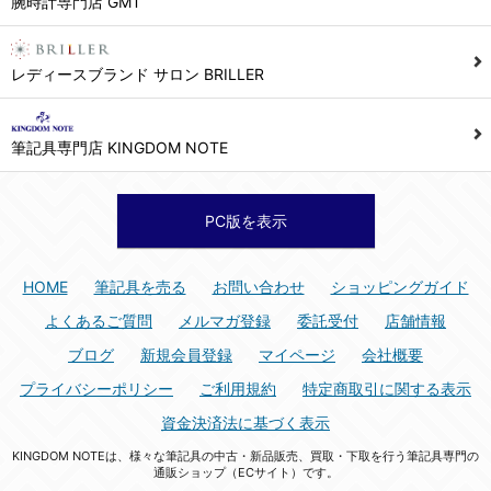
腕時計専門店 GMT
シュッピン株式会社 個人情報相談窓口
Mail：privacy@syuppin.com (受付)
7. ユーザーの義務
レディースブランド サロン BRILLER
1) ユーザーは本サイト及び本サービスの利用に当たり、以下の行為を行なってはならないものとします。
(1) 他のユーザー、第三者もしくは弊社の著作権又はその他の権利を侵害する行為、及び侵害する恐れのある行為。
筆記具専門店 KINGDOM NOTE
(2) 他のユーザー、第三者もしくは弊社の財産またはプライバシーを侵害する行為、及び侵害する恐れのある行為。
(3) 上記の他、他のユーザー、第三者もしくは弊社に不利益又は損害を与える行為、および与える恐れのある行為。
(4) 他のユーザー、第三者、もしくは弊社を誹謗中傷する行為。
PC版を表示
(5) 公序良俗に反する行為、またはそのおそれのある行為、もしくは公序良俗に反する情報を他のユーザーまたは第三者に提供する行為。
(6) 犯罪的行為、または犯罪的行為に結びつく行為、もしくはその恐れのある行為。
HOME
筆記具を売る
お問い合わせ
ショッピングガイド
(7) 弊社の承認なく本サイト及び本サービスを通じて、または本サイト及び本サービスに関連して営利を目的とした行為、またはその準備を目的とした行為。
よくあるご質問
メルマガ登録
委託受付
店舗情報
(8) 本サイト及び本サービスの運営を妨げるような行為、誹謗するような行為。
ブログ
新規会員登録
マイページ
会社概要
(9) 弊社の企業活動の運営を妨げるような行為、誹謗するような行為。
プライバシーポリシー
ご利用規約
特定商取引に関する表示
(10) ユーザーID、パスワード、メールアドレス及びこれに伴う個人情報を登録する際、偽造や虚偽の登録をする行為、または登録した内容を不正に使用する行為。
資金決済法に基づく表示
(11) コンピュータウィルス等の有害なプログラム及びデータを本サイト及び本サービスを通じて、または本サイト及び本サービスに関連して使用もしくは提供する行為。
KINGDOM NOTEは、様々な筆記具の中古・新品販売、買取・下取を行う筆記具専門の
(12) その他、法令に違反または違反する恐れのある行為。
通販ショップ（ECサイト）です。
(13) その他、弊社が不適切と判断する行為。