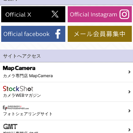
(2)法令等により開示を求められた場合。
(1) 統計した情報のみを開示し、ユーザーの個人情報を表示しない場合。
(3)ご本人または公衆の生命、身体又は財産の保護のために必要がある場合であって、本人の同意を得ることが困難であるとき。
(2) ユーザーから寄せられた情報を、ユーザーの個人情報を表示せずに開示する場合。
(4)国の機関若しくは地方公共団体又はその委託を受けた者が法令の定める事務を遂行することに対して協力する必要がある場合であって、本人の同意を得ることにより当該事務の遂行に支障を及ぼすおそれがあるとき。
(3) ユーザーが個人情報の開示について同意している場合。
(5)業務を円滑に進めるために、外部業者に個人データの一部又は全部の処理を委託する場合（ただし、委託する場合は委託した個人データの安全管理が図られるように、委託先に対する必要かつ適切な監督を行ないます）。
(4) 法令により開示が求められた場合。
(5) 弊社で取り扱う商品またはサービスに関する案内や情報提供（郵便、電子メール等によるダイレクトメールなど）を行なう場合。
４．ご提供の任意性
(6) 弊社が利用目的を示してユーザーから取得した情報を、その利用目的の範囲内で利用する場合。
当社への個人情報の提供はお客様の任意ですが、必要な個人情報をご提供いただけない場合、当社のサービス等が利用できない場合がありますのでご了承下さい。
サイトへアクセス
6. 情報の提供
５．ご本人が容易に知覚できない方法による個人情報の取得
1)弊社は、各ユーザーに対し、当該ユーザーの購入商品の情報、及び弊社の特価商品の情報等、ユーザーに有益かつ便利な情報を提供するものとし、ユーザーはこれに同意するものとします。
当社ホームページでは、利用者が当社ホームページに再訪問される際、より便利に当社ホームページを閲覧・利用していただくためにクッキーを使用する場合があります。
カメラ専門店 MapCamera
2)メールマガジンについて
また利用者の統計的分析のため、または掲載された広告にクッキーを使用する場合があります。
ユーザーは、本サイトのメールマガジンの購読に際し、ユーザー本人の責任においてメールマガジン購読の登録をするものとします。
６．個人情報に関するお問合せ対応
カメラWEBマガジン
フォームにて入力されたメールアドレスに、本サイトのお知らせをメールにてお送りさせていただきます。
本サイトからのメールの受け取りを希望されない場合は、下記リンクから設定の変更を行ってください。
(1)当社は、当社の保有する個人データに関し、ご本人から利用目的の通知，開示，内容の訂正，追加又は削除，利用の停止，消去及び第三者への提供の停止の請求などがあれば、ご本人の確認をさせていただいた上で、速やかに対応します。また当社の個人情報の取り扱いに関するご質問、ご相談にも対応いたします。尚、シュッピン会員のお客様は、当社が保有する個人データの削除を要求する権利があります。
こちら
本サイト会員のお客様は
※個人情報の開示請求には手数料として800円(税別)をご本人様にご負担いただいております。
フォトシェアリングサイト
※設定変更前にログインする必要があります。
(2)当社の個人情報に関するお問合せは、以下の窓口で承ります。お問合せの内容により必要な書類提出や質問へのご回答をお願いすることがあります。
こちら
メールマガジン会員のお客様は