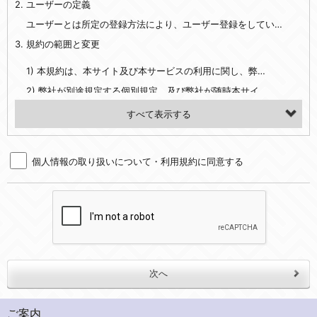
2. ユーザーの定義
・EVERYBODY×PHOTOGRAPHER.comのご利用に伴いご登録いただいた、広範囲設定をご希望される住所※、投稿時にご提供いただいた撮影機材や機材の設定等に関する情報、および画像データとその画像データに含まれる情報
・当社サービスのご利用履歴
ユーザーとは所定の登録方法により、ユーザー登録をしていただいた方をいいます。
3. 規約の範囲と変更
・当社ウェブサイト・サービス内のクッキー情報
1) 本規約は、本サイト及び本サービスの利用に関し、弊社及び全てのユーザーに適用されます。>
【外部サービスアカウントを利用される場合】
2) 弊社が別途規定する個別規定、及び弊社が随時本サイト内に掲示またはユーザーに対し通知する追加規定は、本規約の一部を構成します。本規約と個別規定及び追加規定が異なる場合は、個別規定及び追加規定が優先するものとします。
会員登録時にソーシャルネットワーキングサービス等の外部サービスとの連携を許可した場合には、その許可の際にご同意いただいた内容に基づき、当該外部サービスでユーザーが利用するIDおよび当該外部サービスのプライバシー設定によりお客様が当社に開示を認めた情報について取得いたします
3) 弊社はユーザーの承諾を得ることなく、本規約を変更できるものとし、ユーザーはこれを承諾するものとします。弊社が本規約を変更した場合は、本サイト内に掲示またはユーザーに対し通知するものとし、その後にユーザーが本サイト又は本サービスを利用された場合には、変更後の本規約を承諾したものとみなされます。
（２）利用目的
4. ユーザーの登録内容について
・当社物品販売、古物買取事業および個人・法人の売買仲介業に伴うご案内、契約、申し込み処理、請求収納、商品・サービスの提供、品質管理、アフターサービスの提供、加工サービスの提供、ポイント管理、商品・サービスの改善のため
個人情報の取り扱いについて・利用規約に同意する
1) ユーザーは、本サイトの利用に際し、ユーザー本人のユーザーID、パスワード、メールアドレス及び弊社が指定する個人情報などを、ユーザー自身の責任において登録するものとします。ユーザーは登録したこれらの情報を、責任を持って厳重に管理し、第三者に譲渡、貸与等を行なわないものとします。ユーザーのユーザーID及びパスワードを利用して行われた行為は、ユーザー自身の行為とみなされるものとします。
・メールマガジンの配信、および当社が提供する商品・サービスについてのアンケート実施のため
2) ユーザーが本サイト内で第三者のユーザーID、パスワード、メールアドレス及びこれに伴う個人情報を知り得た場合には、速やかに弊社に届け出るものとします。
・EVERYBODY×PHOTOGRAPHER.comのフォトシェアリングサービス運営のため
3) 弊社は一年以上に亘って使用がないユーザーIDとこれに伴う個人情報を抹消することができるものとします。
・上記の他、会員の利便性を図ることを目的とした総合的なサービスを提供するため
4) ユーザーID、パスワード、メールアドレス及びこれに伴う個人情報の管理不十分、使用上の過誤、第三者の使用などによる損害の責任は、ユーザーが負うものとし、弊社は一切責任を負いません。
３．個人情報の第三者提供と委託
5. 登録事項
当社は、以下のいずれかの場合を除いて、個人データを同意いただいた範囲を超えて利用したり第三者に提供したりいたしません。
1) ユーザーは、メールアドレスその他の登録事項に変更が生じた場合、直ちに弊社所定の変更手続きを行なうものとします。
2) 弊社はユーザーの入会申込により知り得た情報、またはユーザーが本サイト及び本サービスを利用する過程において、弊社が知り得た情報に関し、以下の項目に該当する場合に利用することができるものとします。
(1)ご本人の同意がある場合。なお第三者に提供する場合には原則として、機密保持、再提供の禁止、お客様からのお申し出により利用を停止することを契約の条件といたします。
ご案内