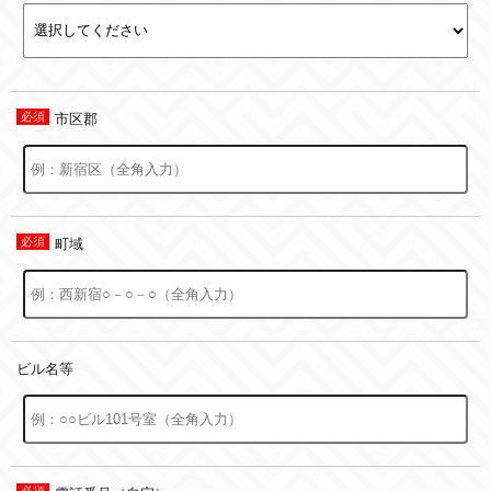
市区郡
町域
ビル名等