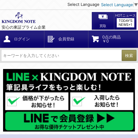
Select Language
Select Language
▼
HOTニュース
TODAY'S
NEWS+1
買取
安心の東証プライム企業
0点の商品
ログイン
会員登録
￥0
検索