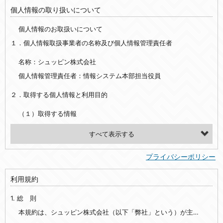
個人情報の取り扱いについて
個人情報のお取扱いについて
１．個人情報取扱事業者の名称及び個人情報管理責任者
名称：シュッピン株式会社
個人情報管理責任者：情報システム本部担当役員
２．取得する個人情報と利用目的
（１）取得する情報
【シュッピン会員共通でご登録いただく情報】
・必須登録：氏名、生年月日、性別、住所、電話番号、メールアドレス、パスワード
プライバシーポリシー
・任意登録：ニックネーム、プロフィール画像、希望するメールマガジンの種類
利用規約
【当社サービスをご利用時に当社が取得またはご提供いただく情報】
1. 総 則
・お支払いやお振込みに関わる情報（クレジットカード・銀行口座・電子マネー等の決済時にご提供いただいた情報）
・法律上の要請等により、本人確認を行うための本人確認書類（運転免許証、健康保険証、住民票の写し等）、および当該書類に含まれる情報
本規約は、シュッピン株式会社（以下「弊社」という）が主催・運営するインターネット上のWebサイト『mapcamera.com』（以下「本サイト」という）及び本サイトを通じて提供されるサービス（以下「本サービス」といいます）をご利用いただく際の、ユーザーと弊社間の一切の関係に適用されます。