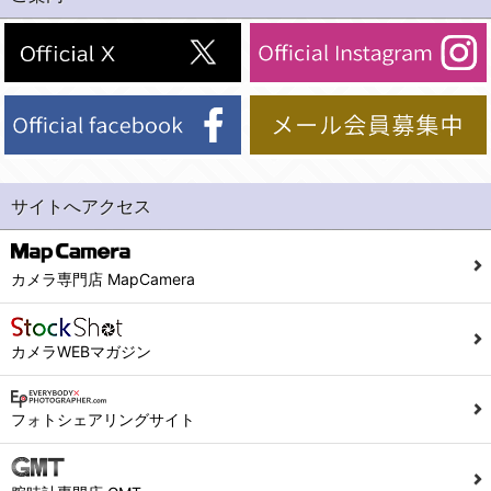
(2)法令等により開示を求められた場合。
(1) 統計した情報のみを開示し、ユーザーの個人情報を表示しない場合。
(3)ご本人または公衆の生命、身体又は財産の保護のために必要がある場合であって、本人の同意を得ることが困難であるとき。
(2) ユーザーから寄せられた情報を、ユーザーの個人情報を表示せずに開示する場合。
(4)国の機関若しくは地方公共団体又はその委託を受けた者が法令の定める事務を遂行することに対して協力する必要がある場合であって、本人の同意を得ることにより当該事務の遂行に支障を及ぼすおそれがあるとき。
(3) ユーザーが個人情報の開示について同意している場合。
(5)業務を円滑に進めるために、外部業者に個人データの一部又は全部の処理を委託する場合（ただし、委託する場合は委託した個人データの安全管理が図られるように、委託先に対する必要かつ適切な監督を行ないます）。
(4) 法令により開示が求められた場合。
(5) 弊社で取り扱う商品またはサービスに関する案内や情報提供（郵便、電子メール等によるダイレクトメールなど）を行なう場合。
４．ご提供の任意性
(6) 弊社が利用目的を示してユーザーから取得した情報を、その利用目的の範囲内で利用する場合。
当社への個人情報の提供はお客様の任意ですが、必要な個人情報をご提供いただけない場合、当社のサービス等が利用できない場合がありますのでご了承下さい。
サイトへアクセス
6. 情報の提供
５．ご本人が容易に知覚できない方法による個人情報の取得
1)弊社は、各ユーザーに対し、当該ユーザーの購入商品の情報、及び弊社の特価商品の情報等、ユーザーに有益かつ便利な情報を提供するものとし、ユーザーはこれに同意するものとします。
当社ホームページでは、利用者が当社ホームページに再訪問される際、より便利に当社ホームページを閲覧・利用していただくためにクッキーを使用する場合があります。
カメラ専門店 MapCamera
2)メールマガジンについて
また利用者の統計的分析のため、または掲載された広告にクッキーを使用する場合があります。
ユーザーは、本サイトのメールマガジンの購読に際し、ユーザー本人の責任においてメールマガジン購読の登録をするものとします。
６．個人情報に関するお問合せ対応
カメラWEBマガジン
フォームにて入力されたメールアドレスに、本サイトのお知らせをメールにてお送りさせていただきます。
本サイトからのメールの受け取りを希望されない場合は、下記リンクから設定の変更を行ってください。
(1)当社は、当社の保有する個人データに関し、ご本人から利用目的の通知，開示，内容の訂正，追加又は削除，利用の停止，消去及び第三者への提供の停止の請求などがあれば、ご本人の確認をさせていただいた上で、速やかに対応します。また当社の個人情報の取り扱いに関するご質問、ご相談にも対応いたします。尚、シュッピン会員のお客様は、当社が保有する個人データの削除を要求する権利があります。
こちら
本サイト会員のお客様は
※個人情報の開示請求には手数料として800円(税別)をご本人様にご負担いただいております。
フォトシェアリングサイト
※設定変更前にログインする必要があります。
(2)当社の個人情報に関するお問合せは、以下の窓口で承ります。お問合せの内容により必要な書類提出や質問へのご回答をお願いすることがあります。
こちら
メールマガジン会員のお客様は