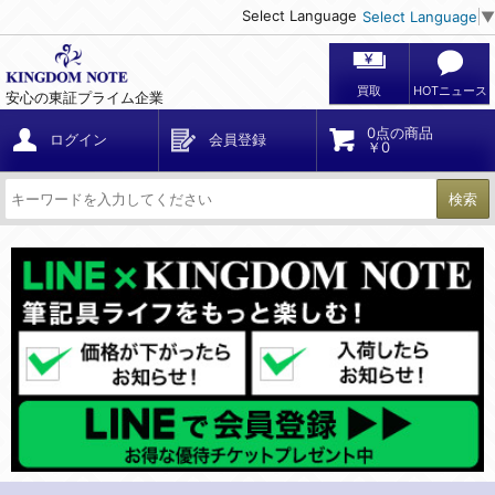
Select Language
Select Language
▼
買取
HOTニュース
安心の東証プライム企業
0点の商品
ログイン
会員登録
￥0
検索