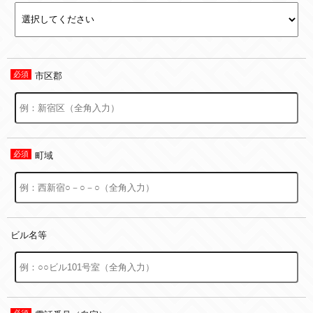
市区郡
町域
ビル名等