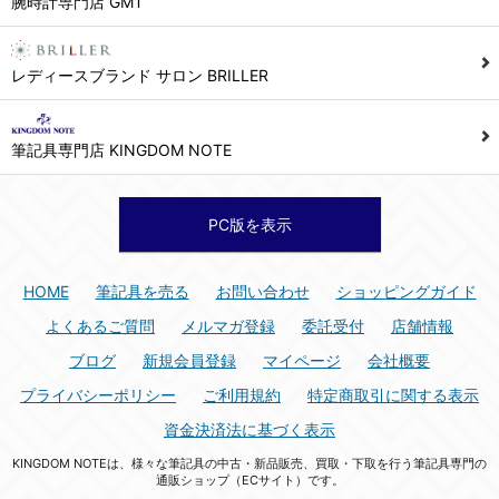
腕時計専門店 GMT
シュッピン株式会社 個人情報相談窓口
Mail：privacy@syuppin.com (受付)
7. ユーザーの義務
レディースブランド サロン BRILLER
1) ユーザーは本サイト及び本サービスの利用に当たり、以下の行為を行なってはならないものとします。
(1) 他のユーザー、第三者もしくは弊社の著作権又はその他の権利を侵害する行為、及び侵害する恐れのある行為。
筆記具専門店 KINGDOM NOTE
(2) 他のユーザー、第三者もしくは弊社の財産またはプライバシーを侵害する行為、及び侵害する恐れのある行為。
(3) 上記の他、他のユーザー、第三者もしくは弊社に不利益又は損害を与える行為、および与える恐れのある行為。
(4) 他のユーザー、第三者、もしくは弊社を誹謗中傷する行為。
PC版を表示
(5) 公序良俗に反する行為、またはそのおそれのある行為、もしくは公序良俗に反する情報を他のユーザーまたは第三者に提供する行為。
(6) 犯罪的行為、または犯罪的行為に結びつく行為、もしくはその恐れのある行為。
HOME
筆記具を売る
お問い合わせ
ショッピングガイド
(7) 弊社の承認なく本サイト及び本サービスを通じて、または本サイト及び本サービスに関連して営利を目的とした行為、またはその準備を目的とした行為。
よくあるご質問
メルマガ登録
委託受付
店舗情報
(8) 本サイト及び本サービスの運営を妨げるような行為、誹謗するような行為。
ブログ
新規会員登録
マイページ
会社概要
(9) 弊社の企業活動の運営を妨げるような行為、誹謗するような行為。
プライバシーポリシー
ご利用規約
特定商取引に関する表示
(10) ユーザーID、パスワード、メールアドレス及びこれに伴う個人情報を登録する際、偽造や虚偽の登録をする行為、または登録した内容を不正に使用する行為。
資金決済法に基づく表示
(11) コンピュータウィルス等の有害なプログラム及びデータを本サイト及び本サービスを通じて、または本サイト及び本サービスに関連して使用もしくは提供する行為。
KINGDOM NOTEは、様々な筆記具の中古・新品販売、買取・下取を行う筆記具専門の
(12) その他、法令に違反または違反する恐れのある行為。
通販ショップ（ECサイト）です。
(13) その他、弊社が不適切と判断する行為。