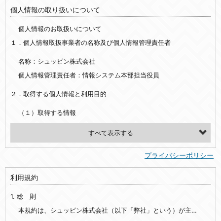
個人情報の取り扱いについて
個人情報のお取扱いについて
１．個人情報取扱事業者の名称及び個人情報管理責任者
名称：シュッピン株式会社
個人情報管理責任者：情報システム本部担当役員
２．取得する個人情報と利用目的
（１）取得する情報
【シュッピン会員共通でご登録いただく情報】
・必須登録：氏名、生年月日、性別、住所、電話番号、メールアドレス、パスワード
プライバシーポリシー
・任意登録：ニックネーム、プロフィール画像、希望するメールマガジンの種類
利用規約
【当社サービスをご利用時に当社が取得またはご提供いただく情報】
1. 総 則
・お支払いやお振込みに関わる情報（クレジットカード・銀行口座・電子マネー等の決済時にご提供いただいた情報）
・法律上の要請等により、本人確認を行うための本人確認書類（運転免許証、健康保険証、住民票の写し等）、および当該書類に含まれる情報
本規約は、シュッピン株式会社（以下「弊社」という）が主催・運営するインターネット上のWebサイト『mapcamera.com』（以下「本サイト」という）及び本サイトを通じて提供されるサービス（以下「本サービス」といいます）をご利用いただく際の、ユーザーと弊社間の一切の関係に適用されます。