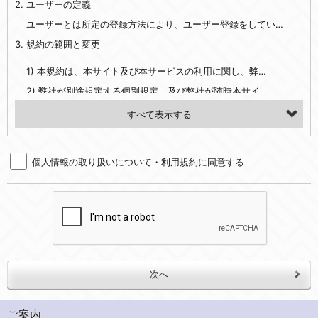
2. ユーザーの定義
・EVERYBODY×PHOTOGRAPHER.comのご利用に伴いご登録いただいた、広範囲設定をご希望される住所※、投稿時にご提供いただいた撮影機材や機材の設定等に関する情報、および画像データとその画像データに含まれる情報
・当社サービスのご利用履歴
ユーザーとは所定の登録方法により、ユーザー登録をしていただいた方をいいます。
3. 規約の範囲と変更
・当社ウェブサイト・サービス内のクッキー情報
1) 本規約は、本サイト及び本サービスの利用に関し、弊社及び全てのユーザーに適用されます。>
【外部サービスアカウントを利用される場合】
2) 弊社が別途規定する個別規定、及び弊社が随時本サイト内に掲示またはユーザーに対し通知する追加規定は、本規約の一部を構成します。本規約と個別規定及び追加規定が異なる場合は、個別規定及び追加規定が優先するものとします。
会員登録時にソーシャルネットワーキングサービス等の外部サービスとの連携を許可した場合には、その許可の際にご同意いただいた内容に基づき、当該外部サービスでユーザーが利用するIDおよび当該外部サービスのプライバシー設定によりお客様が当社に開示を認めた情報について取得いたします
3) 弊社はユーザーの承諾を得ることなく、本規約を変更できるものとし、ユーザーはこれを承諾するものとします。弊社が本規約を変更した場合は、本サイト内に掲示またはユーザーに対し通知するものとし、その後にユーザーが本サイト又は本サービスを利用された場合には、変更後の本規約を承諾したものとみなされます。
（２）利用目的
4. ユーザーの登録内容について
・当社物品販売、古物買取事業および個人・法人の売買仲介業に伴うご案内、契約、申し込み処理、請求収納、商品・サービスの提供、品質管理、アフターサービスの提供、加工サービスの提供、ポイント管理、商品・サービスの改善のため
個人情報の取り扱いについて・利用規約に同意する
1) ユーザーは、本サイトの利用に際し、ユーザー本人のユーザーID、パスワード、メールアドレス及び弊社が指定する個人情報などを、ユーザー自身の責任において登録するものとします。ユーザーは登録したこれらの情報を、責任を持って厳重に管理し、第三者に譲渡、貸与等を行なわないものとします。ユーザーのユーザーID及びパスワードを利用して行われた行為は、ユーザー自身の行為とみなされるものとします。
・メールマガジンの配信、および当社が提供する商品・サービスについてのアンケート実施のため
2) ユーザーが本サイト内で第三者のユーザーID、パスワード、メールアドレス及びこれに伴う個人情報を知り得た場合には、速やかに弊社に届け出るものとします。
・EVERYBODY×PHOTOGRAPHER.comのフォトシェアリングサービス運営のため
3) 弊社は一年以上に亘って使用がないユーザーIDとこれに伴う個人情報を抹消することができるものとします。
・上記の他、会員の利便性を図ることを目的とした総合的なサービスを提供するため
4) ユーザーID、パスワード、メールアドレス及びこれに伴う個人情報の管理不十分、使用上の過誤、第三者の使用などによる損害の責任は、ユーザーが負うものとし、弊社は一切責任を負いません。
３．個人情報の第三者提供と委託
5. 登録事項
当社は、以下のいずれかの場合を除いて、個人データを同意いただいた範囲を超えて利用したり第三者に提供したりいたしません。
1) ユーザーは、メールアドレスその他の登録事項に変更が生じた場合、直ちに弊社所定の変更手続きを行なうものとします。
2) 弊社はユーザーの入会申込により知り得た情報、またはユーザーが本サイト及び本サービスを利用する過程において、弊社が知り得た情報に関し、以下の項目に該当する場合に利用することができるものとします。
(1)ご本人の同意がある場合。なお第三者に提供する場合には原則として、機密保持、再提供の禁止、お客様からのお申し出により利用を停止することを契約の条件といたします。
ご案内