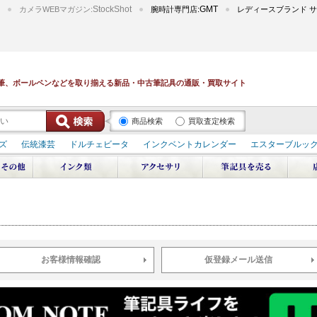
StockShot
GMT
カメラWEBマガジン:
腕時計専門店:
レディースブランド サ
筆、ボールペンなどを取り揃える新品・中古筆記具の通販・買取サイト
商品検索
買取査定検索
ズ
伝統漆芸
ドルチェビータ
インクベントカレンダー
エスターブルッ
デュポン スペース オデッセイ
輪島屋善仁 深海
エテルニタ･アヴァンティ
ブ
ペリカン オーシャンスワール
源氏物語
作家シリーズ
パトロンシリ
リドール
周年記念
アルタミラ 山田ゆりか
お客様情報確認
仮登録メール送信