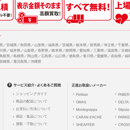
した情報のみを開示し、ユーザーの個人情報を表示しない場合。
の任意性
ザーから寄せられた情報を、ユーザーの個人情報を表示せずに開示する場合。
人情報の提供はお客様の任意ですが、必要な個人情報をご提供いただけない場合、当
了承下さい。
ザーが個人情報の開示について同意している場合。
により開示が求められた場合。
が容易に知覚できない方法による個人情報の取得
ア
で取り扱う商品またはサービスに関する案内や情報提供（郵便、電子メール等による
ページでは、利用者が当社ホームページに再訪問される際、より便利に当社ホームペ
する場合があります。
県／宮城県／秋田県／山形県／福島県／茨城県／栃木県／群馬県／埼玉県／千葉県
が利用目的を示してユーザーから取得した情報を、その利用目的の範囲内で利用する場
川県／福井県／山梨県／長野県／岐阜県／静岡県／愛知県／三重県／滋賀県／京都
の統計的分析のため、または掲載された広告にクッキーを使用する場合があります。
鳥取県／島根県／岡山県／広島県／山口県／徳島県／香川県／愛媛県／高知県／福
供
宮崎県／鹿児島県／沖縄県
、各ユーザーに対し、当該ユーザーの購入商品の情報、及び弊社の特価商品の情報等
報に関するお問合せ対応
ユーザーはこれに同意するものとします。
は、当社の保有する個人データに関し、ご本人から利用目的の通知，開示，内容の訂正
の停止の請求などがあれば、ご本人の確認をさせていただいた上で、速やかに対応し
ガジンについて
、ご相談にも対応いたします。尚、シュッピン会員のお客様は、当社が保有する個人
、本サイトのメールマガジンの購読に際し、ユーザー本人の責任においてメールマガ
正規お取扱いメーカー
開示請求には手数料として800円(税別)をご本人様にご負担いただいております。
て入力されたメールアドレスに、本サイトのお知らせをメールにてお送りさせていた
ショッピングガイド
Pelikan
FABER
の個人情報に関するお問合せは、以下の窓口で承ります。お問合せの内容により必要な
らのメールの受け取りを希望されない場合は、下記リンクから設定の変更を行ってく
商品の配送について
OMAS
DELTA
。
員のお客様は
こちら
お支払い方法について
Montegrappa
Stipula
前にログインする必要があります。
保証・返品について
CARAN d'ACHE
PARKE
シュッピン株式会社
ジン会員のお客様は
こちら
買取・下取について
SHEAFFER
Mail：privacy@syup
CROS