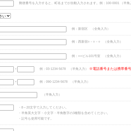
郵便番号を入力すると、町名までが自動入力されます。例：100-0001 （半角
例：新宿区 （全角入力）
例：西新宿○－○－○ （全角入力）
例：○○ビル101号室 （全角入力）
-
※電話番号または携帯番
例：03-1234-5678 （半角入力）
-
例：090-1234-5678 （半角入力）
（半角入力）
・8～20文字で入力してください。
・半角英大文字・小文字・半角数字の3種類を含めてください。
・記号も使用可能です。