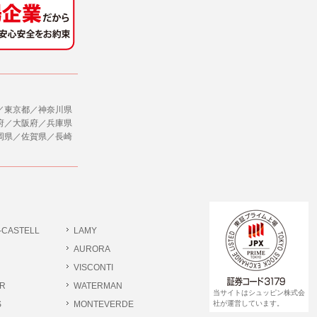
社のサービス等が利用できない場合があり
ダイレクトメールなど）を行なう場合。
ージを閲覧・利用していただくためにクッ
／東京都／神奈川県
合。
府／大阪府／兵庫県
岡県／佐賀県／長崎
、ユーザーに有益かつ便利な情報を提供する
，追加又は削除，利用の停止，消去及び第三
ます。また当社の個人情報の取り扱いに関
データの削除を要求する権利があります。
ジン購読の登録をするものとします。
だきます。
-CASTELL
LAMY
書類提出や質問へのご回答をお願いすること
ださい。
AURORA
VISCONTI
R
WATERMAN
 個人情報相談窓口
当サイトはシュッピン株式会
pin.com (受付)
S
MONTEVERDE
社が運営しています。