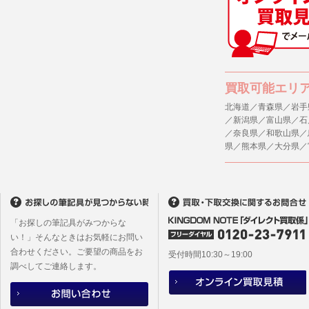
(1) 統計
４．ご提供
(2) ユー
当社への個
ますのでご
(3) ユー
(4) 法令
５．ご本人
買取可能エリ
(5) 弊社
当社ホーム
キーを使用
北海道／青森県／岩手
(6) 弊社
／新潟県／富山県／石
また利用者
／奈良県／和歌山県／
6. 情報の提
県／熊本県／大分県／
1)弊社は
６．個人情
ものとし、
(1)当社
者への提供
2)メールマ
するご質問
ユーザーは
※個人情報の
フォームに
「お探しの筆記具がみつからな
(2)当社
本サイトか
い！」そんなときはお気軽にお問い
があります
合わせください。ご要望の商品をお
本サイト会
受付時間10:30～19:00
調べしてご連絡します。
※設定変更
メールマガ