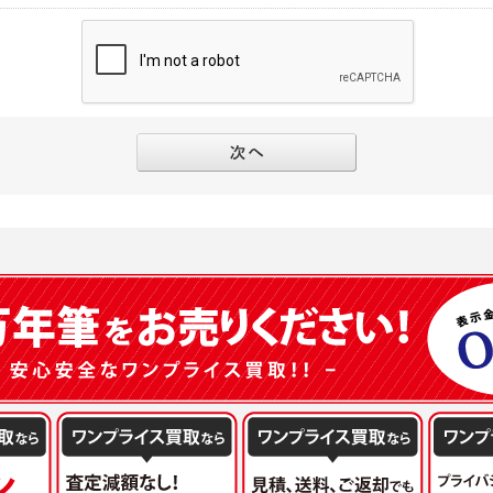
別途規定する個別規定、及び弊社が随時本サイト内に掲示またはユーザーに対し通知
にソーシャルネットワーキングサービス等の外部サービスとの連携を許可した場合に
と個別規定及び追加規定が異なる場合は、個別規定及び追加規定が優先するものとし
当該外部サービスでユーザーが利用するIDおよび当該外部サービスのプライバシー
得いたします
ユーザーの承諾を得ることなく、本規約を変更できるものとし、ユーザーはこれを承
本サイト内に掲示またはユーザーに対し通知するものとし、その後にユーザーが本サ
目的
の本規約を承諾したものとみなされます。
販売、古物買取事業および個人・法人の売買仲介業に伴うご案内、契約、申し込み処
フターサービスの提供、加工サービスの提供、ポイント管理、商品・サービスの改善
ーの登録内容について
ガジンの配信、および当社が提供する商品・サービスについてのアンケート実施のた
ーは、本サイトの利用に際し、ユーザー本人のユーザーID、パスワード、メールアド
ODY×PHOTOGRAPHER.comのフォトシェアリングサービス運営のため
の責任において登録するものとします。ユーザーは登録したこれらの情報を、責任を
、会員の利便性を図ることを目的とした総合的なサービスを提供するため
ないものとします。ユーザーのユーザーID及びパスワードを利用して行われた行為
報の第三者提供と委託
ーが本サイト内で第三者のユーザーID、パスワード、メールアドレス及びこれに伴う
下のいずれかの場合を除いて、個人データを同意いただいた範囲を超えて利用したり
ものとします。
人の同意がある場合。なお第三者に提供する場合には原則として、機密保持、再提供の
一年以上に亘って使用がないユーザーIDとこれに伴う個人情報を抹消することができ
を契約の条件といたします。
ーID、パスワード、メールアドレス及びこれに伴う個人情報の管理不十分、使用上の
により開示を求められた場合。
ーが負うものとし、弊社は一切責任を負いません。
または公衆の生命、身体又は財産の保護のために必要がある場合であって、本人の同
機関若しくは地方公共団体又はその委託を受けた者が法令の定める事務を遂行すること
を得ることにより当該事務の遂行に支障を及ぼすおそれがあるとき。
ーは、メールアドレスその他の登録事項に変更が生じた場合、直ちに弊社所定の変更
を円滑に進めるために、外部業者に個人データの一部又は全部の処理を委託する場合（
ユーザーの入会申込により知り得た情報、またはユーザーが本サイト及び本サービス
が図られるように、委託先に対する必要かつ適切な監督を行ないます）。
以下の項目に該当する場合に利用することができるものとします。