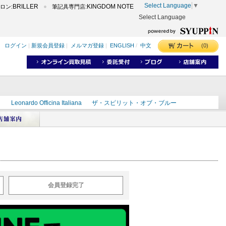
Select Language
▼
BRILLER
KINGDOM NOTE
ロン:
筆記具専門店:
Select Language
(0)
ログイン
|
新規会員登録
|
メルマガ登録
|
ENGLISH
/
中文
ク
Leonardo Officina Italiana
ザ・スピリット・オブ・ブルー
ラインD
出雲
世界のことわざ
masahiro
ショーンデザイン
ーズ
カヴゼットインク
スーベレーン
モンブラン
会員登録完了