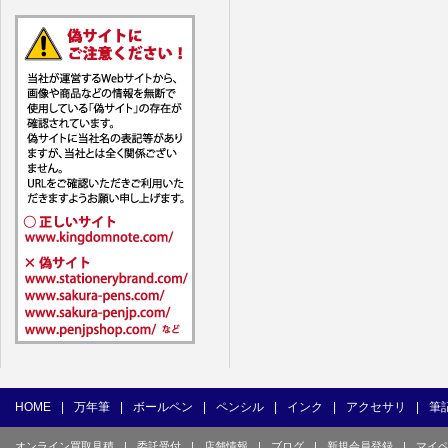
7. ユーザー
1) ユーザ
(1) 他の
(2) 他の
(3) 上記
(4) 他の
(5) 公序
(6) 犯罪
(7) 弊社
目的とした
(8) 本サ
(9) 弊社
(10) ユ
を不正に使
(11) コ
て使用もし
HOME
|
万年筆
|
ボールペン
|
ペンシル
|
インク
|
アクセサリ
|
筆
(12) そ
オンライン買取見積
|
委託受付
|
店舗情報
|
ブログ
|
新規会員登録
|
マイ