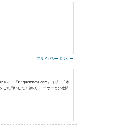
プライバシーポリシー
『kingdomnote.com』（以下「本
をご利用いただく際の、ユーザーと弊社間
提供いただいた情報）
票の写し等）、および当該書類に含まれる
ご希望される住所※、投稿時にご提供いただいた