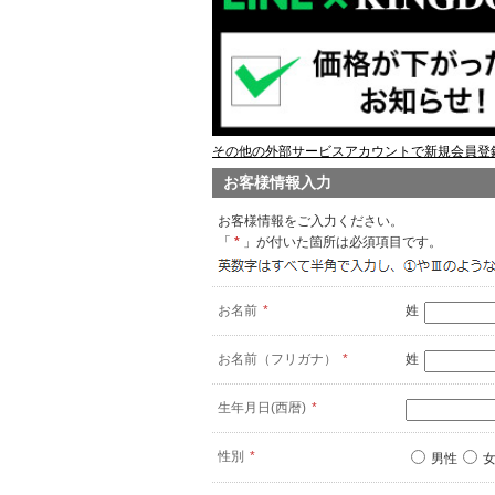
その他の外部サービスアカウントで新規会員登録
お客様情報入力
お客様情報をご入力ください。
「
*
」が付いた箇所は必須項目です。
お名前
*
姓
お名前（フリガナ）
*
姓
生年月日(西暦)
*
性別
*
男性