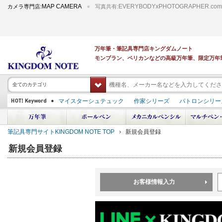
MAP CAMERA
EVERYBODYxPHOTOGRAPHER.com
カメラ専門店:
写真共有:
万年筆・筆記具専門店キングダムノート
モンブラン、ペリカンなどの高級万年筆、限定万年
全てのカテゴリ
マイスターシュテュック
作家シリーズ
パトロンシリー
スーベレーン
PILOT 蒔絵
ダイアミン ボトルインク
中屋万年筆
プラチナ 出雲 キングダムノート別注
アルマンドシモーニクラ
筆記具専門サイトKINGDOM NOTE TOP
新規会員登録
デモンストレーター
M400
M800
長刀研ぎ
ドルチェビータ
エク
新規会員登録
お客様情報入力