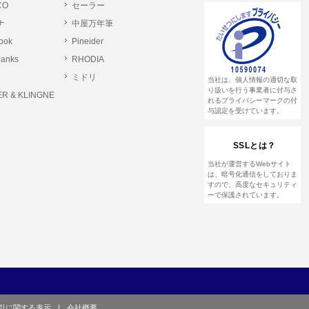
CO
セーラー
ナ
中屋万年筆
とします。
rook
Pineider
る恐れのある行為。
lanks
RHODIA
る恐れのある行為。
ミドリ
当社は、個人情報の適切な取
る恐れのある行為。
り扱いを行う事業者に付与さ
R & KLINGNE
れるプライバシーマークの付
与認定を受けています。
他のユーザーまたは第三者に提供する行為。
SSLとは？
して営利を目的とした行為、またはその準備を
当社が運営するWebサイト
は、暗号化通信をしておりま
すので、高度なセキュリティ
ーで保護されています。
や虚偽の登録をする行為、または登録した内容
て、または本サイト及び本サービスに関連し
引に関する表示
|
会社概要