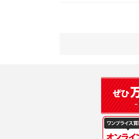
2) 弊社が
会員登録時
す。本規約
に基づき、
について取
3) 弊社は
た場合は、
（２）利用
は、変更後
・当社物品
質管理、ア
4. ユーザ
・メールマ
1) ユーザ
・EVERYB
ーザー自身
・上記の他
等を行なわ
します。
３．個人情
2) ユーザ
当社は、以
に届け出る
(1)ご本
3) 弊社は
止すること
4) ユーザ
(2)法令等
は、ユーザ
(3)ご本人
(4)国の
5. 登録事項
本人の同意
1) ユーザ
(5)業務
2) 弊社は
の安全管理
報に関し、