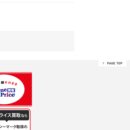
する追加規定は、本規約の一部を構成しま
は、その許可の際にご同意いただいた内容
ます。
設定によりお客様が当社に開示を認めた情報
諾するものとします。弊社が本規約を変更し
イト又は本サービスを利用された場合に
理、請求収納、商品・サービスの提供、品
のため
め
レス及び弊社が指定する個人情報などを、ユ
持って厳重に管理し、第三者に譲渡、貸与
は、ユーザー自身の行為とみなされるものと
個人情報を知り得た場合には、速やかに弊社
第三者に提供したりいたしません。
禁止、お客様からのお申し出により利用を停
るものとします。
過誤、第三者の使用などによる損害の責任
意を得ることが困難であるとき。
に対して協力する必要がある場合であって、
手続きを行なうものとします。
ただし、委託する場合は委託した個人データ
を利用する過程において、弊社が知り得た情