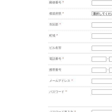
郵便番号
*
都道府県
*
市区郡
*
町域
*
ビル名等
電話番号
*
-
携帯番号
-
メールアドレス
*
パスワード
*