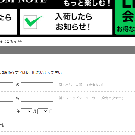
はこちら >>
名
例：出品 太郎 （全角入力）
名
例：シュッピン タロウ （全角カタカナ）
年
月
日
女性