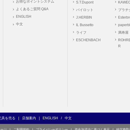
お得なポイントシステム
S.T.Dupont
KAWE
の義務
よくあるご質問 Q&A
パイロット
プラチ
ーは本サイト及び本サービスの利用に当たり、以下の行為を行なってはならないもの
ENGLISH
J.HERBIN
Esterb
ユーザー、第三者もしくは弊社の著作権又はその他の権利を侵害する行為、及び侵害す
中文
IL Bussetto
paperb
ユーザー、第三者もしくは弊社の財産またはプライバシーを侵害する行為、及び侵害す
ライフ
満寿屋
の他、他のユーザー、第三者もしくは弊社に不利益又は損害を与える行為、および与え
ESCHENBACH
ROHRE
ユーザー、第三者、もしくは弊社を誹謗中傷する行為。
R
良俗に反する行為、またはそのおそれのある行為、もしくは公序良俗に反する情報を
的行為、または犯罪的行為に結びつく行為、もしくはその恐れのある行為。
の承認なく本サイト及び本サービスを通じて、または本サイト及び本サービスに関連
行為。
イト及び本サービスの運営を妨げるような行為、誹謗するような行為。
の企業活動の運営を妨げるような行為、誹謗するような行為。
ーザーID、パスワード、メールアドレス及びこれに伴う個人情報を登録する際、偽造
用する行為。
ンピュータウィルス等の有害なプログラム及びデータを本サイト及び本サービスを通じ
くは提供する行為。
記具を売る
|
店舗案内
|
ENGLISH
/
中文
の他、法令に違反または違反する恐れのある行為。
ページ
|
ご利用規約
|
プライバシーポリシー
|
資金決済法に基づく表示
|
特定商取