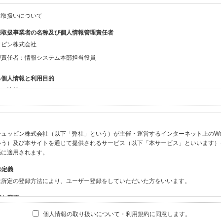
お取扱いについて
報取扱事業者の名称及び個人情報管理責任者
ッピン株式会社
理責任者：情報システム本部担当役員
る個人情報と利用目的
する情報
ン会員共通でご登録いただく情報】
：氏名、生年月日、性別、住所、電話番号、メールアドレス、パスワード
：ニックネーム、プロフィール画像、希望するメールマガジンの種類
ュッピン株式会社（以下「弊社」という）が主催・運営するインターネット上のWebサイト
ビスをご利用時に当社が取得またはご提供いただく情報】
いう）及び本サイトを通じて提供されるサービス（以下「本サービス」といいます）
やお振込みに関わる情報（クレジットカード・銀行口座・電子マネー等の決済時にご
係に適用されます。
要請等により、本人確認を行うための本人確認書類（運転免許証、健康保険証、住民
の定義
BODY×PHOTOGRAPHER.comのご利用に伴いご登録いただいた、広範囲設定を
は所定の登録方法により、ユーザー登録をしていただいた方をいいます。
機材の設定等に関する情報、および画像データとその画像データに含まれる情報
ビスのご利用履歴
囲と変更
ブサイト・サービス内のクッキー情報
は、本サイト及び本サービスの利用に関し、弊社及び全てのユーザーに適用されます。
個人情報の取り扱いについて・利用規約に同意します。
ビスアカウントを利用される場合】