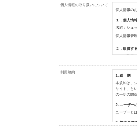
個人情報の取り扱いについて
個人情報の
１．個人情
名称：シュ
個人情報管
２．取得す
（１）取得
【シュッピ
・必須登録
利用規約
1. 総 則
・任意登録
本規約は、シ
【当社サー
サイト」と
・お支払い
の一切の関
・法律上の
情報
2. ユーザー
・EVERY
ユーザーと
撮影機材や
・当社サー
3. 規約の範
・当社ウェ
1) 本規約
【外部サー