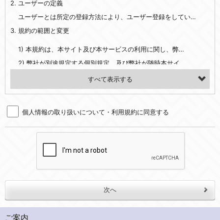
2. ユーザーの定義
・EVERYBODY×PHOTOGRAPHER.comのご利用に伴いご登録いただいた、広範囲設定をご希望される住所※、投稿時にご提供いただいた撮影機材や機材の設定等に関する情報、および画像データとその画像データに含まれる情報
・当社サービスのご利用履歴
ユーザーとは所定の登録方法により、ユーザー登録をしていただいた方をいいます。
3. 規約の範囲と変更
・当社ウェブサイト・サービス内のクッキー情報
1) 本規約は、本サイト及び本サービスの利用に関し、弊社及び全てのユーザーに適用されます。>
【外部サービスアカウントを利用される場合】
2) 弊社が別途規定する個別規定、及び弊社が随時本サイト内に掲示またはユーザーに対し通知する追加規定は、本規約の一部を構成します。本規約と個別規定及び追加規定が異なる場合は、個別規定及び追加規定が優先するものとします。
会員登録時にソーシャルネットワーキングサービス等の外部サービスとの連携を許可した場合には、その許可の際にご同意いただいた内容に基づき、当該外部サービスでユーザーが利用するIDおよび当該外部サービスのプライバシー設定によりお客様が当社に開示を認めた情報について取得いたします
3) 弊社はユーザーの承諾を得ることなく、本規約を変更できるものとし、ユーザーはこれを承諾するものとします。弊社が本規約を変更した場合は、本サイト内に掲示またはユーザーに対し通知するものとし、その後にユーザーが本サイト又は本サービスを利用された場合には、変更後の本規約を承諾したものとみなされます。
（２）利用目的
4. ユーザーの登録内容について
・当社物品販売、古物買取事業および個人・法人の売買仲介業に伴うご案内、契約、申し込み処理、請求収納、商品・サービスの提供、品質管理、アフターサービスの提供、加工サービスの提供、ポイント管理、商品・サービスの改善のため
個人情報の取り扱いについて・利用規約に同意する
1) ユーザーは、本サイトの利用に際し、ユーザー本人のユーザーID、パスワード、メールアドレス及び弊社が指定する個人情報などを、ユーザー自身の責任において登録するものとします。ユーザーは登録したこれらの情報を、責任を持って厳重に管理し、第三者に譲渡、貸与等を行なわないものとします。ユーザーのユーザーID及びパスワードを利用して行われた行為は、ユーザー自身の行為とみなされるものとします。
・メールマガジンの配信、および当社が提供する商品・サービスについてのアンケート実施のため
2) ユーザーが本サイト内で第三者のユーザーID、パスワード、メールアドレス及びこれに伴う個人情報を知り得た場合には、速やかに弊社に届け出るものとします。
・EVERYBODY×PHOTOGRAPHER.comのフォトシェアリングサービス運営のため
3) 弊社は一年以上に亘って使用がないユーザーIDとこれに伴う個人情報を抹消することができるものとします。
・上記の他、会員の利便性を図ることを目的とした総合的なサービスを提供するため
4) ユーザーID、パスワード、メールアドレス及びこれに伴う個人情報の管理不十分、使用上の過誤、第三者の使用などによる損害の責任は、ユーザーが負うものとし、弊社は一切責任を負いません。
３．個人情報の第三者提供と委託
5. 登録事項
当社は、以下のいずれかの場合を除いて、個人データを同意いただいた範囲を超えて利用したり第三者に提供したりいたしません。
1) ユーザーは、メールアドレスその他の登録事項に変更が生じた場合、直ちに弊社所定の変更手続きを行なうものとします。
2) 弊社はユーザーの入会申込により知り得た情報、またはユーザーが本サイト及び本サービスを利用する過程において、弊社が知り得た情報に関し、以下の項目に該当する場合に利用することができるものとします。
(1)ご本人の同意がある場合。なお第三者に提供する場合には原則として、機密保持、再提供の禁止、お客様からのお申し出により利用を停止することを契約の条件といたします。
ご案内