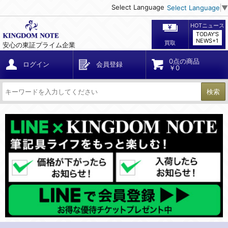
Select Language
Select Language
▼
HOTニュース
TODAY'S
NEWS+1
買取
安心の東証プライム企業
0点の商品
ログイン
会員登録
￥0
検索