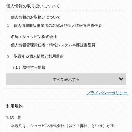
個人情報の取り扱いについて
個人情報のお取扱いについて
１．個人情報取扱事業者の名称及び個人情報管理責任者
名称：シュッピン株式会社
個人情報管理責任者：情報システム本部担当役員
２．取得する個人情報と利用目的
（１）取得する情報
【シュッピン会員共通でご登録いただく情報】
・必須登録：氏名、生年月日、性別、住所、電話番号、メールアドレス、パスワード
プライバシーポリシー
・任意登録：ニックネーム、プロフィール画像、希望するメールマガジンの種類
利用規約
【当社サービスをご利用時に当社が取得またはご提供いただく情報】
1. 総 則
・お支払いやお振込みに関わる情報（クレジットカード・銀行口座・電子マネー等の決済時にご提供いただいた情報）
・法律上の要請等により、本人確認を行うための本人確認書類（運転免許証、健康保険証、住民票の写し等）、および当該書類に含まれる情報
本規約は、シュッピン株式会社（以下「弊社」という）が主催・運営するインターネット上のWebサイト『mapcamera.com』（以下「本サイト」という）及び本サイトを通じて提供されるサービス（以下「本サービス」といいます）をご利用いただく際の、ユーザーと弊社間の一切の関係に適用されます。