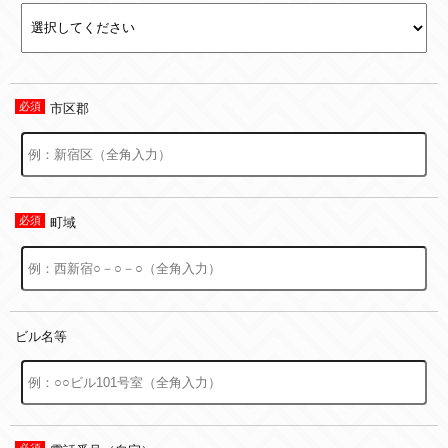
市区郡
町域
ビル名等