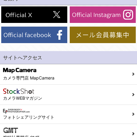
(2)法令等により開示を求められた場合。
(1) 統計した情報のみを開示し、ユーザーの個人情報を表示しない場合。
(3)ご本人または公衆の生命、身体又は財産の保護のために必要がある場合であって、本人の同意を得ることが困難であるとき。
(2) ユーザーから寄せられた情報を、ユーザーの個人情報を表示せずに開示する場合。
(4)国の機関若しくは地方公共団体又はその委託を受けた者が法令の定める事務を遂行することに対して協力する必要がある場合であって、本人の同意を得ることにより当該事務の遂行に支障を及ぼすおそれがあるとき。
(3) ユーザーが個人情報の開示について同意している場合。
(5)業務を円滑に進めるために、外部業者に個人データの一部又は全部の処理を委託する場合（ただし、委託する場合は委託した個人データの安全管理が図られるように、委託先に対する必要かつ適切な監督を行ないます）。
(4) 法令により開示が求められた場合。
(5) 弊社で取り扱う商品またはサービスに関する案内や情報提供（郵便、電子メール等によるダイレクトメールなど）を行なう場合。
４．ご提供の任意性
(6) 弊社が利用目的を示してユーザーから取得した情報を、その利用目的の範囲内で利用する場合。
当社への個人情報の提供はお客様の任意ですが、必要な個人情報をご提供いただけない場合、当社のサービス等が利用できない場合がありますのでご了承下さい。
サイトへアクセス
6. 情報の提供
５．ご本人が容易に知覚できない方法による個人情報の取得
1)弊社は、各ユーザーに対し、当該ユーザーの購入商品の情報、及び弊社の特価商品の情報等、ユーザーに有益かつ便利な情報を提供するものとし、ユーザーはこれに同意するものとします。
当社ホームページでは、利用者が当社ホームページに再訪問される際、より便利に当社ホームページを閲覧・利用していただくためにクッキーを使用する場合があります。
カメラ専門店 MapCamera
2)メールマガジンについて
また利用者の統計的分析のため、または掲載された広告にクッキーを使用する場合があります。
ユーザーは、本サイトのメールマガジンの購読に際し、ユーザー本人の責任においてメールマガジン購読の登録をするものとします。
６．個人情報に関するお問合せ対応
カメラWEBマガジン
フォームにて入力されたメールアドレスに、本サイトのお知らせをメールにてお送りさせていただきます。
本サイトからのメールの受け取りを希望されない場合は、下記リンクから設定の変更を行ってください。
(1)当社は、当社の保有する個人データに関し、ご本人から利用目的の通知，開示，内容の訂正，追加又は削除，利用の停止，消去及び第三者への提供の停止の請求などがあれば、ご本人の確認をさせていただいた上で、速やかに対応します。また当社の個人情報の取り扱いに関するご質問、ご相談にも対応いたします。尚、シュッピン会員のお客様は、当社が保有する個人データの削除を要求する権利があります。
こちら
本サイト会員のお客様は
※個人情報の開示請求には手数料として800円(税別)をご本人様にご負担いただいております。
フォトシェアリングサイト
※設定変更前にログインする必要があります。
(2)当社の個人情報に関するお問合せは、以下の窓口で承ります。お問合せの内容により必要な書類提出や質問へのご回答をお願いすることがあります。
こちら
メールマガジン会員のお客様は