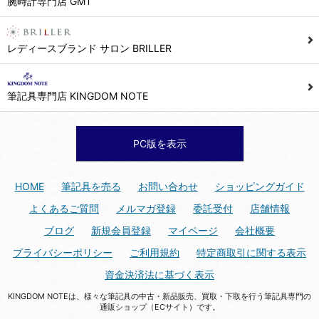
腕時計専門店 GMT
シュッピン株式会社 個人情報相談窓口
Mail：privacy@syuppin.com (受付)
7. ユーザーの義務
レディースブランド サロン BRILLER
1) ユーザーは本サイト及び本サービスの利用に当たり、以下の行為を行なってはならないものとします。
(1) 他のユーザー、第三者もしくは弊社の著作権又はその他の権利を侵害する行為、及び侵害する恐れのある行為。
筆記具専門店 KINGDOM NOTE
(2) 他のユーザー、第三者もしくは弊社の財産またはプライバシーを侵害する行為、及び侵害する恐れのある行為。
(3) 上記の他、他のユーザー、第三者もしくは弊社に不利益又は損害を与える行為、および与える恐れのある行為。
(4) 他のユーザー、第三者、もしくは弊社を誹謗中傷する行為。
PC版を表示
(5) 公序良俗に反する行為、またはそのおそれのある行為、もしくは公序良俗に反する情報を他のユーザーまたは第三者に提供する行為。
(6) 犯罪的行為、または犯罪的行為に結びつく行為、もしくはその恐れのある行為。
HOME
筆記具を売る
お問い合わせ
ショッピングガイド
(7) 弊社の承認なく本サイト及び本サービスを通じて、または本サイト及び本サービスに関連して営利を目的とした行為、またはその準備を目的とした行為。
よくあるご質問
メルマガ登録
委託受付
店舗情報
(8) 本サイト及び本サービスの運営を妨げるような行為、誹謗するような行為。
ブログ
新規会員登録
マイページ
会社概要
(9) 弊社の企業活動の運営を妨げるような行為、誹謗するような行為。
プライバシーポリシー
ご利用規約
特定商取引に関する表示
(10) ユーザーID、パスワード、メールアドレス及びこれに伴う個人情報を登録する際、偽造や虚偽の登録をする行為、または登録した内容を不正に使用する行為。
資金決済法に基づく表示
(11) コンピュータウィルス等の有害なプログラム及びデータを本サイト及び本サービスを通じて、または本サイト及び本サービスに関連して使用もしくは提供する行為。
KINGDOM NOTEは、様々な筆記具の中古・新品販売、買取・下取を行う筆記具専門の
(12) その他、法令に違反または違反する恐れのある行為。
通販ショップ（ECサイト）です。
(13) その他、弊社が不適切と判断する行為。