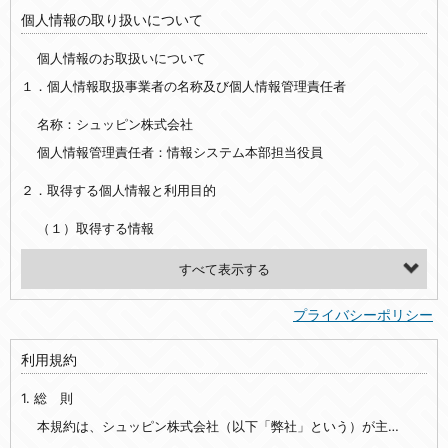
個人情報の取り扱いについて
個人情報のお取扱いについて
１．個人情報取扱事業者の名称及び個人情報管理責任者
名称：シュッピン株式会社
個人情報管理責任者：情報システム本部担当役員
２．取得する個人情報と利用目的
（１）取得する情報
【シュッピン会員共通でご登録いただく情報】
・必須登録：氏名、生年月日、性別、住所、電話番号、メールアドレス、パスワード
プライバシーポリシー
・任意登録：ニックネーム、プロフィール画像、希望するメールマガジンの種類
利用規約
【当社サービスをご利用時に当社が取得またはご提供いただく情報】
1. 総 則
・お支払いやお振込みに関わる情報（クレジットカード・銀行口座・電子マネー等の決済時にご提供いただいた情報）
・法律上の要請等により、本人確認を行うための本人確認書類（運転免許証、健康保険証、住民票の写し等）、および当該書類に含まれる情報
本規約は、シュッピン株式会社（以下「弊社」という）が主催・運営するインターネット上のWebサイト『mapcamera.com』（以下「本サイト」という）及び本サイトを通じて提供されるサービス（以下「本サービス」といいます）をご利用いただく際の、ユーザーと弊社間の一切の関係に適用されます。