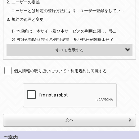
2. ユーザーの定義
・EVERYBODY×PHOTOGRAPHER.comのご利用に伴いご登録いただいた、広範囲設定をご希望される住所※、投稿時にご提供いただいた撮影機材や機材の設定等に関する情報、および画像データとその画像データに含まれる情報
・当社サービスのご利用履歴
ユーザーとは所定の登録方法により、ユーザー登録をしていただいた方をいいます。
3. 規約の範囲と変更
・当社ウェブサイト・サービス内のクッキー情報
1) 本規約は、本サイト及び本サービスの利用に関し、弊社及び全てのユーザーに適用されます。>
【外部サービスアカウントを利用される場合】
2) 弊社が別途規定する個別規定、及び弊社が随時本サイト内に掲示またはユーザーに対し通知する追加規定は、本規約の一部を構成します。本規約と個別規定及び追加規定が異なる場合は、個別規定及び追加規定が優先するものとします。
会員登録時にソーシャルネットワーキングサービス等の外部サービスとの連携を許可した場合には、その許可の際にご同意いただいた内容に基づき、当該外部サービスでユーザーが利用するIDおよび当該外部サービスのプライバシー設定によりお客様が当社に開示を認めた情報について取得いたします
3) 弊社はユーザーの承諾を得ることなく、本規約を変更できるものとし、ユーザーはこれを承諾するものとします。弊社が本規約を変更した場合は、本サイト内に掲示またはユーザーに対し通知するものとし、その後にユーザーが本サイト又は本サービスを利用された場合には、変更後の本規約を承諾したものとみなされます。
（２）利用目的
4. ユーザーの登録内容について
・当社物品販売、古物買取事業および個人・法人の売買仲介業に伴うご案内、契約、申し込み処理、請求収納、商品・サービスの提供、品質管理、アフターサービスの提供、加工サービスの提供、ポイント管理、商品・サービスの改善のため
個人情報の取り扱いについて・利用規約に同意する
1) ユーザーは、本サイトの利用に際し、ユーザー本人のユーザーID、パスワード、メールアドレス及び弊社が指定する個人情報などを、ユーザー自身の責任において登録するものとします。ユーザーは登録したこれらの情報を、責任を持って厳重に管理し、第三者に譲渡、貸与等を行なわないものとします。ユーザーのユーザーID及びパスワードを利用して行われた行為は、ユーザー自身の行為とみなされるものとします。
・メールマガジンの配信、および当社が提供する商品・サービスについてのアンケート実施のため
2) ユーザーが本サイト内で第三者のユーザーID、パスワード、メールアドレス及びこれに伴う個人情報を知り得た場合には、速やかに弊社に届け出るものとします。
・EVERYBODY×PHOTOGRAPHER.comのフォトシェアリングサービス運営のため
3) 弊社は一年以上に亘って使用がないユーザーIDとこれに伴う個人情報を抹消することができるものとします。
・上記の他、会員の利便性を図ることを目的とした総合的なサービスを提供するため
4) ユーザーID、パスワード、メールアドレス及びこれに伴う個人情報の管理不十分、使用上の過誤、第三者の使用などによる損害の責任は、ユーザーが負うものとし、弊社は一切責任を負いません。
３．個人情報の第三者提供と委託
5. 登録事項
当社は、以下のいずれかの場合を除いて、個人データを同意いただいた範囲を超えて利用したり第三者に提供したりいたしません。
1) ユーザーは、メールアドレスその他の登録事項に変更が生じた場合、直ちに弊社所定の変更手続きを行なうものとします。
2) 弊社はユーザーの入会申込により知り得た情報、またはユーザーが本サイト及び本サービスを利用する過程において、弊社が知り得た情報に関し、以下の項目に該当する場合に利用することができるものとします。
(1)ご本人の同意がある場合。なお第三者に提供する場合には原則として、機密保持、再提供の禁止、お客様からのお申し出により利用を停止することを契約の条件といたします。
ご案内