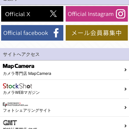
(2)法令等により開示を求められた場合。
(1) 統計した情報のみを開示し、ユーザーの個人情報を表示しない場合。
(3)ご本人または公衆の生命、身体又は財産の保護のために必要がある場合であって、本人の同意を得ることが困難であるとき。
(2) ユーザーから寄せられた情報を、ユーザーの個人情報を表示せずに開示する場合。
(4)国の機関若しくは地方公共団体又はその委託を受けた者が法令の定める事務を遂行することに対して協力する必要がある場合であって、本人の同意を得ることにより当該事務の遂行に支障を及ぼすおそれがあるとき。
(3) ユーザーが個人情報の開示について同意している場合。
(5)業務を円滑に進めるために、外部業者に個人データの一部又は全部の処理を委託する場合（ただし、委託する場合は委託した個人データの安全管理が図られるように、委託先に対する必要かつ適切な監督を行ないます）。
(4) 法令により開示が求められた場合。
(5) 弊社で取り扱う商品またはサービスに関する案内や情報提供（郵便、電子メール等によるダイレクトメールなど）を行なう場合。
４．ご提供の任意性
(6) 弊社が利用目的を示してユーザーから取得した情報を、その利用目的の範囲内で利用する場合。
当社への個人情報の提供はお客様の任意ですが、必要な個人情報をご提供いただけない場合、当社のサービス等が利用できない場合がありますのでご了承下さい。
サイトへアクセス
6. 情報の提供
５．ご本人が容易に知覚できない方法による個人情報の取得
1)弊社は、各ユーザーに対し、当該ユーザーの購入商品の情報、及び弊社の特価商品の情報等、ユーザーに有益かつ便利な情報を提供するものとし、ユーザーはこれに同意するものとします。
当社ホームページでは、利用者が当社ホームページに再訪問される際、より便利に当社ホームページを閲覧・利用していただくためにクッキーを使用する場合があります。
カメラ専門店 MapCamera
2)メールマガジンについて
また利用者の統計的分析のため、または掲載された広告にクッキーを使用する場合があります。
ユーザーは、本サイトのメールマガジンの購読に際し、ユーザー本人の責任においてメールマガジン購読の登録をするものとします。
６．個人情報に関するお問合せ対応
カメラWEBマガジン
フォームにて入力されたメールアドレスに、本サイトのお知らせをメールにてお送りさせていただきます。
本サイトからのメールの受け取りを希望されない場合は、下記リンクから設定の変更を行ってください。
(1)当社は、当社の保有する個人データに関し、ご本人から利用目的の通知，開示，内容の訂正，追加又は削除，利用の停止，消去及び第三者への提供の停止の請求などがあれば、ご本人の確認をさせていただいた上で、速やかに対応します。また当社の個人情報の取り扱いに関するご質問、ご相談にも対応いたします。尚、シュッピン会員のお客様は、当社が保有する個人データの削除を要求する権利があります。
こちら
本サイト会員のお客様は
※個人情報の開示請求には手数料として800円(税別)をご本人様にご負担いただいております。
フォトシェアリングサイト
※設定変更前にログインする必要があります。
(2)当社の個人情報に関するお問合せは、以下の窓口で承ります。お問合せの内容により必要な書類提出や質問へのご回答をお願いすることがあります。
こちら
メールマガジン会員のお客様は