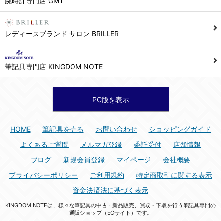
腕時計専門店 GMT
シュッピン株式会社 個人情報相談窓口
Mail：privacy@syuppin.com (受付)
7. ユーザーの義務
レディースブランド サロン BRILLER
1) ユーザーは本サイト及び本サービスの利用に当たり、以下の行為を行なってはならないものとします。
(1) 他のユーザー、第三者もしくは弊社の著作権又はその他の権利を侵害する行為、及び侵害する恐れのある行為。
筆記具専門店 KINGDOM NOTE
(2) 他のユーザー、第三者もしくは弊社の財産またはプライバシーを侵害する行為、及び侵害する恐れのある行為。
(3) 上記の他、他のユーザー、第三者もしくは弊社に不利益又は損害を与える行為、および与える恐れのある行為。
(4) 他のユーザー、第三者、もしくは弊社を誹謗中傷する行為。
PC版を表示
(5) 公序良俗に反する行為、またはそのおそれのある行為、もしくは公序良俗に反する情報を他のユーザーまたは第三者に提供する行為。
(6) 犯罪的行為、または犯罪的行為に結びつく行為、もしくはその恐れのある行為。
HOME
筆記具を売る
お問い合わせ
ショッピングガイド
(7) 弊社の承認なく本サイト及び本サービスを通じて、または本サイト及び本サービスに関連して営利を目的とした行為、またはその準備を目的とした行為。
よくあるご質問
メルマガ登録
委託受付
店舗情報
(8) 本サイト及び本サービスの運営を妨げるような行為、誹謗するような行為。
ブログ
新規会員登録
マイページ
会社概要
(9) 弊社の企業活動の運営を妨げるような行為、誹謗するような行為。
プライバシーポリシー
ご利用規約
特定商取引に関する表示
(10) ユーザーID、パスワード、メールアドレス及びこれに伴う個人情報を登録する際、偽造や虚偽の登録をする行為、または登録した内容を不正に使用する行為。
資金決済法に基づく表示
(11) コンピュータウィルス等の有害なプログラム及びデータを本サイト及び本サービスを通じて、または本サイト及び本サービスに関連して使用もしくは提供する行為。
KINGDOM NOTEは、様々な筆記具の中古・新品販売、買取・下取を行う筆記具専門の
(12) その他、法令に違反または違反する恐れのある行為。
通販ショップ（ECサイト）です。
(13) その他、弊社が不適切と判断する行為。