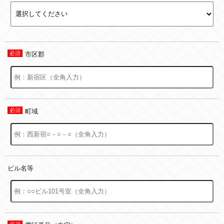
市区郡
町域
ビル名等