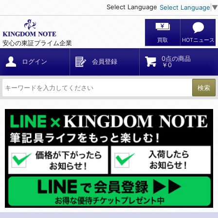
Select Language
Select Language
▼
買取
HOTニュース
安心の東証プライム企業
0点の商品
ログイン
会員登録
￥0
検索