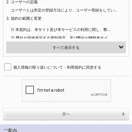
2. ユーザーの定義
・EVERYBODY×PHOTOGRAPHER.comのご利用に伴いご登録いただいた、広範囲設定をご希望される住所※、投稿時にご提供いただいた撮影機材や機材の設定等に関する情報、および画像データとその画像データに含まれる情報
・当社サービスのご利用履歴
ユーザーとは所定の登録方法により、ユーザー登録をしていただいた方をいいます。
3. 規約の範囲と変更
・当社ウェブサイト・サービス内のクッキー情報
1) 本規約は、本サイト及び本サービスの利用に関し、弊社及び全てのユーザーに適用されます。>
【外部サービスアカウントを利用される場合】
2) 弊社が別途規定する個別規定、及び弊社が随時本サイト内に掲示またはユーザーに対し通知する追加規定は、本規約の一部を構成します。本規約と個別規定及び追加規定が異なる場合は、個別規定及び追加規定が優先するものとします。
会員登録時にソーシャルネットワーキングサービス等の外部サービスとの連携を許可した場合には、その許可の際にご同意いただいた内容に基づき、当該外部サービスでユーザーが利用するIDおよび当該外部サービスのプライバシー設定によりお客様が当社に開示を認めた情報について取得いたします
3) 弊社はユーザーの承諾を得ることなく、本規約を変更できるものとし、ユーザーはこれを承諾するものとします。弊社が本規約を変更した場合は、本サイト内に掲示またはユーザーに対し通知するものとし、その後にユーザーが本サイト又は本サービスを利用された場合には、変更後の本規約を承諾したものとみなされます。
（２）利用目的
4. ユーザーの登録内容について
・当社物品販売、古物買取事業および個人・法人の売買仲介業に伴うご案内、契約、申し込み処理、請求収納、商品・サービスの提供、品質管理、アフターサービスの提供、加工サービスの提供、ポイント管理、商品・サービスの改善のため
個人情報の取り扱いについて・利用規約に同意する
1) ユーザーは、本サイトの利用に際し、ユーザー本人のユーザーID、パスワード、メールアドレス及び弊社が指定する個人情報などを、ユーザー自身の責任において登録するものとします。ユーザーは登録したこれらの情報を、責任を持って厳重に管理し、第三者に譲渡、貸与等を行なわないものとします。ユーザーのユーザーID及びパスワードを利用して行われた行為は、ユーザー自身の行為とみなされるものとします。
・メールマガジンの配信、および当社が提供する商品・サービスについてのアンケート実施のため
2) ユーザーが本サイト内で第三者のユーザーID、パスワード、メールアドレス及びこれに伴う個人情報を知り得た場合には、速やかに弊社に届け出るものとします。
・EVERYBODY×PHOTOGRAPHER.comのフォトシェアリングサービス運営のため
3) 弊社は一年以上に亘って使用がないユーザーIDとこれに伴う個人情報を抹消することができるものとします。
・上記の他、会員の利便性を図ることを目的とした総合的なサービスを提供するため
4) ユーザーID、パスワード、メールアドレス及びこれに伴う個人情報の管理不十分、使用上の過誤、第三者の使用などによる損害の責任は、ユーザーが負うものとし、弊社は一切責任を負いません。
３．個人情報の第三者提供と委託
5. 登録事項
当社は、以下のいずれかの場合を除いて、個人データを同意いただいた範囲を超えて利用したり第三者に提供したりいたしません。
1) ユーザーは、メールアドレスその他の登録事項に変更が生じた場合、直ちに弊社所定の変更手続きを行なうものとします。
2) 弊社はユーザーの入会申込により知り得た情報、またはユーザーが本サイト及び本サービスを利用する過程において、弊社が知り得た情報に関し、以下の項目に該当する場合に利用することができるものとします。
(1)ご本人の同意がある場合。なお第三者に提供する場合には原則として、機密保持、再提供の禁止、お客様からのお申し出により利用を停止することを契約の条件といたします。
ご案内