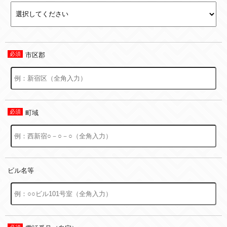
市区郡
町域
ビル名等