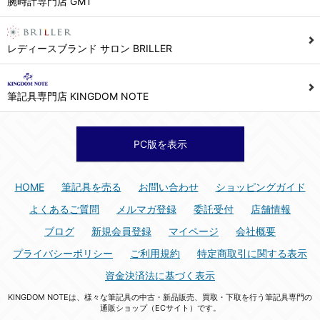
腕時計専門店 GMT
シュッピン株式会社 個人情報相談窓口
Mail：privacy@syuppin.com (受付)
7. ユーザーの義務
レディースブランド サロン BRILLER
1) ユーザーは本サイト及び本サービスの利用に当たり、以下の行為を行なってはならないものとします。
(1) 他のユーザー、第三者もしくは弊社の著作権又はその他の権利を侵害する行為、及び侵害する恐れのある行為。
筆記具専門店 KINGDOM NOTE
(2) 他のユーザー、第三者もしくは弊社の財産またはプライバシーを侵害する行為、及び侵害する恐れのある行為。
(3) 上記の他、他のユーザー、第三者もしくは弊社に不利益又は損害を与える行為、および与える恐れのある行為。
(4) 他のユーザー、第三者、もしくは弊社を誹謗中傷する行為。
PC版を表示
(5) 公序良俗に反する行為、またはそのおそれのある行為、もしくは公序良俗に反する情報を他のユーザーまたは第三者に提供する行為。
(6) 犯罪的行為、または犯罪的行為に結びつく行為、もしくはその恐れのある行為。
HOME
筆記具を売る
お問い合わせ
ショッピングガイド
(7) 弊社の承認なく本サイト及び本サービスを通じて、または本サイト及び本サービスに関連して営利を目的とした行為、またはその準備を目的とした行為。
よくあるご質問
メルマガ登録
委託受付
店舗情報
(8) 本サイト及び本サービスの運営を妨げるような行為、誹謗するような行為。
ブログ
新規会員登録
マイページ
会社概要
(9) 弊社の企業活動の運営を妨げるような行為、誹謗するような行為。
プライバシーポリシー
ご利用規約
特定商取引に関する表示
(10) ユーザーID、パスワード、メールアドレス及びこれに伴う個人情報を登録する際、偽造や虚偽の登録をする行為、または登録した内容を不正に使用する行為。
資金決済法に基づく表示
(11) コンピュータウィルス等の有害なプログラム及びデータを本サイト及び本サービスを通じて、または本サイト及び本サービスに関連して使用もしくは提供する行為。
KINGDOM NOTEは、様々な筆記具の中古・新品販売、買取・下取を行う筆記具専門の
(12) その他、法令に違反または違反する恐れのある行為。
通販ショップ（ECサイト）です。
(13) その他、弊社が不適切と判断する行為。