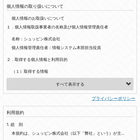
個人情報の取り扱いについて
個人情報のお取扱いについて
１．個人情報取扱事業者の名称及び個人情報管理責任者
名称：シュッピン株式会社
個人情報管理責任者：情報システム本部担当役員
２．取得する個人情報と利用目的
（１）取得する情報
【シュッピン会員共通でご登録いただく情報】
・必須登録：氏名、生年月日、性別、住所、電話番号、メールアドレス、パスワード
プライバシーポリシー
・任意登録：ニックネーム、プロフィール画像、希望するメールマガジンの種類
利用規約
【当社サービスをご利用時に当社が取得またはご提供いただく情報】
1. 総 則
・お支払いやお振込みに関わる情報（クレジットカード・銀行口座・電子マネー等の決済時にご提供いただいた情報）
・法律上の要請等により、本人確認を行うための本人確認書類（運転免許証、健康保険証、住民票の写し等）、および当該書類に含まれる情報
本規約は、シュッピン株式会社（以下「弊社」という）が主催・運営するインターネット上のWebサイト『mapcamera.com』（以下「本サイト」という）及び本サイトを通じて提供されるサービス（以下「本サービス」といいます）をご利用いただく際の、ユーザーと弊社間の一切の関係に適用されます。