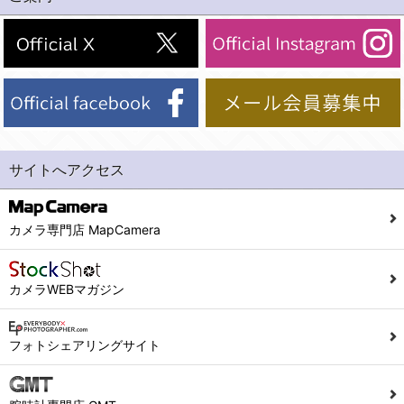
(2)法令等により開示を求められた場合。
(1) 統計した情報のみを開示し、ユーザーの個人情報を表示しない場合。
(3)ご本人または公衆の生命、身体又は財産の保護のために必要がある場合であって、本人の同意を得ることが困難であるとき。
(2) ユーザーから寄せられた情報を、ユーザーの個人情報を表示せずに開示する場合。
(4)国の機関若しくは地方公共団体又はその委託を受けた者が法令の定める事務を遂行することに対して協力する必要がある場合であって、本人の同意を得ることにより当該事務の遂行に支障を及ぼすおそれがあるとき。
(3) ユーザーが個人情報の開示について同意している場合。
(5)業務を円滑に進めるために、外部業者に個人データの一部又は全部の処理を委託する場合（ただし、委託する場合は委託した個人データの安全管理が図られるように、委託先に対する必要かつ適切な監督を行ないます）。
(4) 法令により開示が求められた場合。
(5) 弊社で取り扱う商品またはサービスに関する案内や情報提供（郵便、電子メール等によるダイレクトメールなど）を行なう場合。
４．ご提供の任意性
(6) 弊社が利用目的を示してユーザーから取得した情報を、その利用目的の範囲内で利用する場合。
当社への個人情報の提供はお客様の任意ですが、必要な個人情報をご提供いただけない場合、当社のサービス等が利用できない場合がありますのでご了承下さい。
サイトへアクセス
6. 情報の提供
５．ご本人が容易に知覚できない方法による個人情報の取得
1)弊社は、各ユーザーに対し、当該ユーザーの購入商品の情報、及び弊社の特価商品の情報等、ユーザーに有益かつ便利な情報を提供するものとし、ユーザーはこれに同意するものとします。
当社ホームページでは、利用者が当社ホームページに再訪問される際、より便利に当社ホームページを閲覧・利用していただくためにクッキーを使用する場合があります。
カメラ専門店 MapCamera
2)メールマガジンについて
また利用者の統計的分析のため、または掲載された広告にクッキーを使用する場合があります。
ユーザーは、本サイトのメールマガジンの購読に際し、ユーザー本人の責任においてメールマガジン購読の登録をするものとします。
６．個人情報に関するお問合せ対応
カメラWEBマガジン
フォームにて入力されたメールアドレスに、本サイトのお知らせをメールにてお送りさせていただきます。
本サイトからのメールの受け取りを希望されない場合は、下記リンクから設定の変更を行ってください。
(1)当社は、当社の保有する個人データに関し、ご本人から利用目的の通知，開示，内容の訂正，追加又は削除，利用の停止，消去及び第三者への提供の停止の請求などがあれば、ご本人の確認をさせていただいた上で、速やかに対応します。また当社の個人情報の取り扱いに関するご質問、ご相談にも対応いたします。尚、シュッピン会員のお客様は、当社が保有する個人データの削除を要求する権利があります。
こちら
本サイト会員のお客様は
※個人情報の開示請求には手数料として800円(税別)をご本人様にご負担いただいております。
フォトシェアリングサイト
※設定変更前にログインする必要があります。
(2)当社の個人情報に関するお問合せは、以下の窓口で承ります。お問合せの内容により必要な書類提出や質問へのご回答をお願いすることがあります。
こちら
メールマガジン会員のお客様は