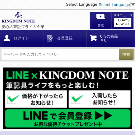
Select Language
Select Language
▼
HOTニュース
TODAY'S
NEWS+1
買取
安心の東証プライム企業
0点の商品
ログイン
会員登録
￥0
検索