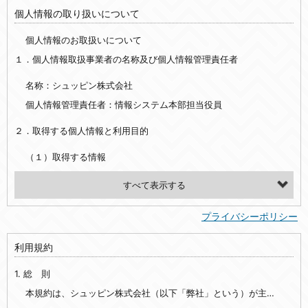
個人情報の取り扱いについて
個人情報のお取扱いについて
１．個人情報取扱事業者の名称及び個人情報管理責任者
名称：シュッピン株式会社
個人情報管理責任者：情報システム本部担当役員
２．取得する個人情報と利用目的
（１）取得する情報
【シュッピン会員共通でご登録いただく情報】
・必須登録：氏名、生年月日、性別、住所、電話番号、メールアドレス、パスワード
プライバシーポリシー
・任意登録：ニックネーム、プロフィール画像、希望するメールマガジンの種類
利用規約
【当社サービスをご利用時に当社が取得またはご提供いただく情報】
1. 総 則
・お支払いやお振込みに関わる情報（クレジットカード・銀行口座・電子マネー等の決済時にご提供いただいた情報）
・法律上の要請等により、本人確認を行うための本人確認書類（運転免許証、健康保険証、住民票の写し等）、および当該書類に含まれる情報
本規約は、シュッピン株式会社（以下「弊社」という）が主催・運営するインターネット上のWebサイト『mapcamera.com』（以下「本サイト」という）及び本サイトを通じて提供されるサービス（以下「本サービス」といいます）をご利用いただく際の、ユーザーと弊社間の一切の関係に適用されます。