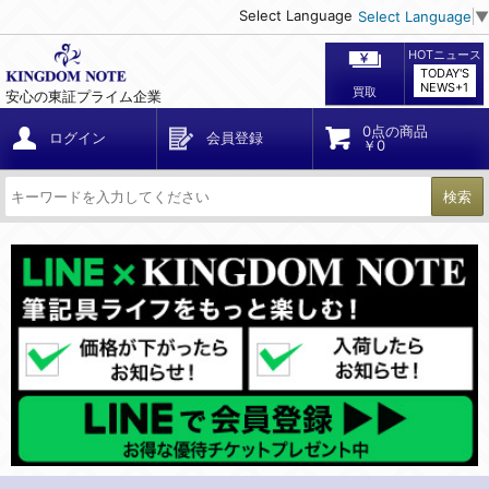
Select Language
Select Language
▼
HOTニュース
TODAY'S
NEWS+1
買取
安心の東証プライム企業
0点の商品
ログイン
会員登録
￥0
検索