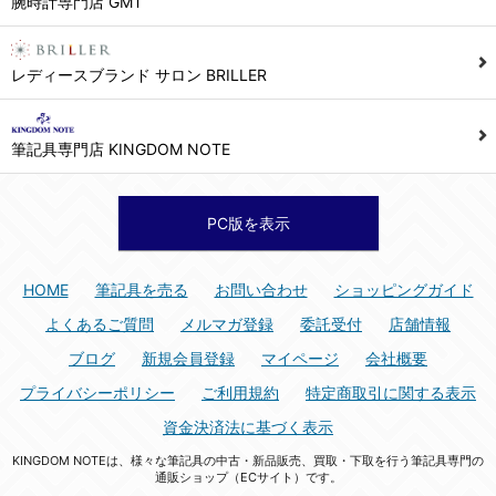
腕時計専門店 GMT
シュッピン株式会社 個人情報相談窓口
Mail：privacy@syuppin.com (受付)
7. ユーザーの義務
レディースブランド サロン BRILLER
1) ユーザーは本サイト及び本サービスの利用に当たり、以下の行為を行なってはならないものとします。
(1) 他のユーザー、第三者もしくは弊社の著作権又はその他の権利を侵害する行為、及び侵害する恐れのある行為。
筆記具専門店 KINGDOM NOTE
(2) 他のユーザー、第三者もしくは弊社の財産またはプライバシーを侵害する行為、及び侵害する恐れのある行為。
(3) 上記の他、他のユーザー、第三者もしくは弊社に不利益又は損害を与える行為、および与える恐れのある行為。
(4) 他のユーザー、第三者、もしくは弊社を誹謗中傷する行為。
PC版を表示
(5) 公序良俗に反する行為、またはそのおそれのある行為、もしくは公序良俗に反する情報を他のユーザーまたは第三者に提供する行為。
(6) 犯罪的行為、または犯罪的行為に結びつく行為、もしくはその恐れのある行為。
HOME
筆記具を売る
お問い合わせ
ショッピングガイド
(7) 弊社の承認なく本サイト及び本サービスを通じて、または本サイト及び本サービスに関連して営利を目的とした行為、またはその準備を目的とした行為。
よくあるご質問
メルマガ登録
委託受付
店舗情報
(8) 本サイト及び本サービスの運営を妨げるような行為、誹謗するような行為。
ブログ
新規会員登録
マイページ
会社概要
(9) 弊社の企業活動の運営を妨げるような行為、誹謗するような行為。
プライバシーポリシー
ご利用規約
特定商取引に関する表示
(10) ユーザーID、パスワード、メールアドレス及びこれに伴う個人情報を登録する際、偽造や虚偽の登録をする行為、または登録した内容を不正に使用する行為。
資金決済法に基づく表示
(11) コンピュータウィルス等の有害なプログラム及びデータを本サイト及び本サービスを通じて、または本サイト及び本サービスに関連して使用もしくは提供する行為。
KINGDOM NOTEは、様々な筆記具の中古・新品販売、買取・下取を行う筆記具専門の
(12) その他、法令に違反または違反する恐れのある行為。
通販ショップ（ECサイト）です。
(13) その他、弊社が不適切と判断する行為。