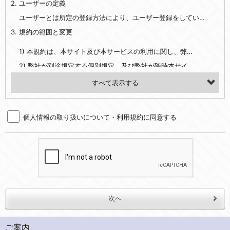
2. ユーザーの定義
・EVERYBODY×PHOTOGRAPHER.comのご利用に伴いご登録いただいた、広範囲設定をご希望される住所※、投稿時にご提供いただいた撮影機材や機材の設定等に関する情報、および画像データとその画像データに含まれる情報
・当社サービスのご利用履歴
ユーザーとは所定の登録方法により、ユーザー登録をしていただいた方をいいます。
3. 規約の範囲と変更
・当社ウェブサイト・サービス内のクッキー情報
1) 本規約は、本サイト及び本サービスの利用に関し、弊社及び全てのユーザーに適用されます。>
【外部サービスアカウントを利用される場合】
2) 弊社が別途規定する個別規定、及び弊社が随時本サイト内に掲示またはユーザーに対し通知する追加規定は、本規約の一部を構成します。本規約と個別規定及び追加規定が異なる場合は、個別規定及び追加規定が優先するものとします。
会員登録時にソーシャルネットワーキングサービス等の外部サービスとの連携を許可した場合には、その許可の際にご同意いただいた内容に基づき、当該外部サービスでユーザーが利用するIDおよび当該外部サービスのプライバシー設定によりお客様が当社に開示を認めた情報について取得いたします
3) 弊社はユーザーの承諾を得ることなく、本規約を変更できるものとし、ユーザーはこれを承諾するものとします。弊社が本規約を変更した場合は、本サイト内に掲示またはユーザーに対し通知するものとし、その後にユーザーが本サイト又は本サービスを利用された場合には、変更後の本規約を承諾したものとみなされます。
（２）利用目的
4. ユーザーの登録内容について
・当社物品販売、古物買取事業および個人・法人の売買仲介業に伴うご案内、契約、申し込み処理、請求収納、商品・サービスの提供、品質管理、アフターサービスの提供、加工サービスの提供、ポイント管理、商品・サービスの改善のため
個人情報の取り扱いについて・利用規約に同意する
1) ユーザーは、本サイトの利用に際し、ユーザー本人のユーザーID、パスワード、メールアドレス及び弊社が指定する個人情報などを、ユーザー自身の責任において登録するものとします。ユーザーは登録したこれらの情報を、責任を持って厳重に管理し、第三者に譲渡、貸与等を行なわないものとします。ユーザーのユーザーID及びパスワードを利用して行われた行為は、ユーザー自身の行為とみなされるものとします。
・メールマガジンの配信、および当社が提供する商品・サービスについてのアンケート実施のため
2) ユーザーが本サイト内で第三者のユーザーID、パスワード、メールアドレス及びこれに伴う個人情報を知り得た場合には、速やかに弊社に届け出るものとします。
・EVERYBODY×PHOTOGRAPHER.comのフォトシェアリングサービス運営のため
3) 弊社は一年以上に亘って使用がないユーザーIDとこれに伴う個人情報を抹消することができるものとします。
・上記の他、会員の利便性を図ることを目的とした総合的なサービスを提供するため
4) ユーザーID、パスワード、メールアドレス及びこれに伴う個人情報の管理不十分、使用上の過誤、第三者の使用などによる損害の責任は、ユーザーが負うものとし、弊社は一切責任を負いません。
３．個人情報の第三者提供と委託
5. 登録事項
当社は、以下のいずれかの場合を除いて、個人データを同意いただいた範囲を超えて利用したり第三者に提供したりいたしません。
1) ユーザーは、メールアドレスその他の登録事項に変更が生じた場合、直ちに弊社所定の変更手続きを行なうものとします。
2) 弊社はユーザーの入会申込により知り得た情報、またはユーザーが本サイト及び本サービスを利用する過程において、弊社が知り得た情報に関し、以下の項目に該当する場合に利用することができるものとします。
(1)ご本人の同意がある場合。なお第三者に提供する場合には原則として、機密保持、再提供の禁止、お客様からのお申し出により利用を停止することを契約の条件といたします。
ご案内