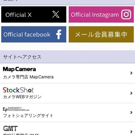
(2)法令等により開示を求められた場合。
(1) 統計した情報のみを開示し、ユーザーの個人情報を表示しない場合。
(3)ご本人または公衆の生命、身体又は財産の保護のために必要がある場合であって、本人の同意を得ることが困難であるとき。
(2) ユーザーから寄せられた情報を、ユーザーの個人情報を表示せずに開示する場合。
(4)国の機関若しくは地方公共団体又はその委託を受けた者が法令の定める事務を遂行することに対して協力する必要がある場合であって、本人の同意を得ることにより当該事務の遂行に支障を及ぼすおそれがあるとき。
(3) ユーザーが個人情報の開示について同意している場合。
(5)業務を円滑に進めるために、外部業者に個人データの一部又は全部の処理を委託する場合（ただし、委託する場合は委託した個人データの安全管理が図られるように、委託先に対する必要かつ適切な監督を行ないます）。
(4) 法令により開示が求められた場合。
(5) 弊社で取り扱う商品またはサービスに関する案内や情報提供（郵便、電子メール等によるダイレクトメールなど）を行なう場合。
４．ご提供の任意性
(6) 弊社が利用目的を示してユーザーから取得した情報を、その利用目的の範囲内で利用する場合。
当社への個人情報の提供はお客様の任意ですが、必要な個人情報をご提供いただけない場合、当社のサービス等が利用できない場合がありますのでご了承下さい。
サイトへアクセス
6. 情報の提供
５．ご本人が容易に知覚できない方法による個人情報の取得
1)弊社は、各ユーザーに対し、当該ユーザーの購入商品の情報、及び弊社の特価商品の情報等、ユーザーに有益かつ便利な情報を提供するものとし、ユーザーはこれに同意するものとします。
当社ホームページでは、利用者が当社ホームページに再訪問される際、より便利に当社ホームページを閲覧・利用していただくためにクッキーを使用する場合があります。
カメラ専門店 MapCamera
2)メールマガジンについて
また利用者の統計的分析のため、または掲載された広告にクッキーを使用する場合があります。
ユーザーは、本サイトのメールマガジンの購読に際し、ユーザー本人の責任においてメールマガジン購読の登録をするものとします。
６．個人情報に関するお問合せ対応
カメラWEBマガジン
フォームにて入力されたメールアドレスに、本サイトのお知らせをメールにてお送りさせていただきます。
本サイトからのメールの受け取りを希望されない場合は、下記リンクから設定の変更を行ってください。
(1)当社は、当社の保有する個人データに関し、ご本人から利用目的の通知，開示，内容の訂正，追加又は削除，利用の停止，消去及び第三者への提供の停止の請求などがあれば、ご本人の確認をさせていただいた上で、速やかに対応します。また当社の個人情報の取り扱いに関するご質問、ご相談にも対応いたします。尚、シュッピン会員のお客様は、当社が保有する個人データの削除を要求する権利があります。
こちら
本サイト会員のお客様は
※個人情報の開示請求には手数料として800円(税別)をご本人様にご負担いただいております。
フォトシェアリングサイト
※設定変更前にログインする必要があります。
(2)当社の個人情報に関するお問合せは、以下の窓口で承ります。お問合せの内容により必要な書類提出や質問へのご回答をお願いすることがあります。
こちら
メールマガジン会員のお客様は