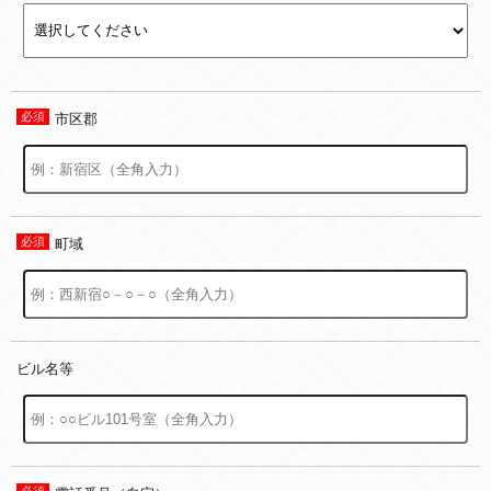
市区郡
町域
ビル名等