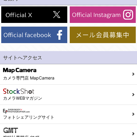
(2)法令等により開示を求められた場合。
(1) 統計した情報のみを開示し、ユーザーの個人情報を表示しない場合。
(3)ご本人または公衆の生命、身体又は財産の保護のために必要がある場合であって、本人の同意を得ることが困難であるとき。
(2) ユーザーから寄せられた情報を、ユーザーの個人情報を表示せずに開示する場合。
(4)国の機関若しくは地方公共団体又はその委託を受けた者が法令の定める事務を遂行することに対して協力する必要がある場合であって、本人の同意を得ることにより当該事務の遂行に支障を及ぼすおそれがあるとき。
(3) ユーザーが個人情報の開示について同意している場合。
(5)業務を円滑に進めるために、外部業者に個人データの一部又は全部の処理を委託する場合（ただし、委託する場合は委託した個人データの安全管理が図られるように、委託先に対する必要かつ適切な監督を行ないます）。
(4) 法令により開示が求められた場合。
(5) 弊社で取り扱う商品またはサービスに関する案内や情報提供（郵便、電子メール等によるダイレクトメールなど）を行なう場合。
４．ご提供の任意性
(6) 弊社が利用目的を示してユーザーから取得した情報を、その利用目的の範囲内で利用する場合。
当社への個人情報の提供はお客様の任意ですが、必要な個人情報をご提供いただけない場合、当社のサービス等が利用できない場合がありますのでご了承下さい。
サイトへアクセス
6. 情報の提供
５．ご本人が容易に知覚できない方法による個人情報の取得
1)弊社は、各ユーザーに対し、当該ユーザーの購入商品の情報、及び弊社の特価商品の情報等、ユーザーに有益かつ便利な情報を提供するものとし、ユーザーはこれに同意するものとします。
当社ホームページでは、利用者が当社ホームページに再訪問される際、より便利に当社ホームページを閲覧・利用していただくためにクッキーを使用する場合があります。
カメラ専門店 MapCamera
2)メールマガジンについて
また利用者の統計的分析のため、または掲載された広告にクッキーを使用する場合があります。
ユーザーは、本サイトのメールマガジンの購読に際し、ユーザー本人の責任においてメールマガジン購読の登録をするものとします。
６．個人情報に関するお問合せ対応
カメラWEBマガジン
フォームにて入力されたメールアドレスに、本サイトのお知らせをメールにてお送りさせていただきます。
本サイトからのメールの受け取りを希望されない場合は、下記リンクから設定の変更を行ってください。
(1)当社は、当社の保有する個人データに関し、ご本人から利用目的の通知，開示，内容の訂正，追加又は削除，利用の停止，消去及び第三者への提供の停止の請求などがあれば、ご本人の確認をさせていただいた上で、速やかに対応します。また当社の個人情報の取り扱いに関するご質問、ご相談にも対応いたします。尚、シュッピン会員のお客様は、当社が保有する個人データの削除を要求する権利があります。
こちら
本サイト会員のお客様は
※個人情報の開示請求には手数料として800円(税別)をご本人様にご負担いただいております。
フォトシェアリングサイト
※設定変更前にログインする必要があります。
(2)当社の個人情報に関するお問合せは、以下の窓口で承ります。お問合せの内容により必要な書類提出や質問へのご回答をお願いすることがあります。
こちら
メールマガジン会員のお客様は