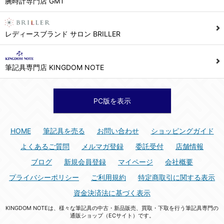
腕時計専門店 GMT
シュッピン株式会社 個人情報相談窓口
Mail：privacy@syuppin.com (受付)
7. ユーザーの義務
レディースブランド サロン BRILLER
1) ユーザーは本サイト及び本サービスの利用に当たり、以下の行為を行なってはならないものとします。
(1) 他のユーザー、第三者もしくは弊社の著作権又はその他の権利を侵害する行為、及び侵害する恐れのある行為。
筆記具専門店 KINGDOM NOTE
(2) 他のユーザー、第三者もしくは弊社の財産またはプライバシーを侵害する行為、及び侵害する恐れのある行為。
(3) 上記の他、他のユーザー、第三者もしくは弊社に不利益又は損害を与える行為、および与える恐れのある行為。
(4) 他のユーザー、第三者、もしくは弊社を誹謗中傷する行為。
PC版を表示
(5) 公序良俗に反する行為、またはそのおそれのある行為、もしくは公序良俗に反する情報を他のユーザーまたは第三者に提供する行為。
(6) 犯罪的行為、または犯罪的行為に結びつく行為、もしくはその恐れのある行為。
HOME
筆記具を売る
お問い合わせ
ショッピングガイド
(7) 弊社の承認なく本サイト及び本サービスを通じて、または本サイト及び本サービスに関連して営利を目的とした行為、またはその準備を目的とした行為。
よくあるご質問
メルマガ登録
委託受付
店舗情報
(8) 本サイト及び本サービスの運営を妨げるような行為、誹謗するような行為。
ブログ
新規会員登録
マイページ
会社概要
(9) 弊社の企業活動の運営を妨げるような行為、誹謗するような行為。
プライバシーポリシー
ご利用規約
特定商取引に関する表示
(10) ユーザーID、パスワード、メールアドレス及びこれに伴う個人情報を登録する際、偽造や虚偽の登録をする行為、または登録した内容を不正に使用する行為。
資金決済法に基づく表示
(11) コンピュータウィルス等の有害なプログラム及びデータを本サイト及び本サービスを通じて、または本サイト及び本サービスに関連して使用もしくは提供する行為。
KINGDOM NOTEは、様々な筆記具の中古・新品販売、買取・下取を行う筆記具専門の
(12) その他、法令に違反または違反する恐れのある行為。
通販ショップ（ECサイト）です。
(13) その他、弊社が不適切と判断する行為。