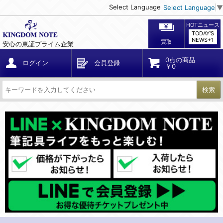
Select Language
Select Language
▼
HOTニュース
TODAY'S
NEWS+1
買取
安心の東証プライム企業
0点の商品
ログイン
会員登録
￥0
検索