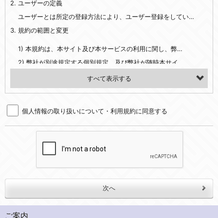
2. ユーザーの定義
・EVERYBODY×PHOTOGRAPHER.comのご利用に伴いご登録いただいた、広範囲設定をご希望される住所※、投稿時にご提供いただいた撮影機材や機材の設定等に関する情報、および画像データとその画像データに含まれる情報
・当社サービスのご利用履歴
ユーザーとは所定の登録方法により、ユーザー登録をしていただいた方をいいます。
3. 規約の範囲と変更
・当社ウェブサイト・サービス内のクッキー情報
1) 本規約は、本サイト及び本サービスの利用に関し、弊社及び全てのユーザーに適用されます。>
【外部サービスアカウントを利用される場合】
2) 弊社が別途規定する個別規定、及び弊社が随時本サイト内に掲示またはユーザーに対し通知する追加規定は、本規約の一部を構成します。本規約と個別規定及び追加規定が異なる場合は、個別規定及び追加規定が優先するものとします。
会員登録時にソーシャルネットワーキングサービス等の外部サービスとの連携を許可した場合には、その許可の際にご同意いただいた内容に基づき、当該外部サービスでユーザーが利用するIDおよび当該外部サービスのプライバシー設定によりお客様が当社に開示を認めた情報について取得いたします
3) 弊社はユーザーの承諾を得ることなく、本規約を変更できるものとし、ユーザーはこれを承諾するものとします。弊社が本規約を変更した場合は、本サイト内に掲示またはユーザーに対し通知するものとし、その後にユーザーが本サイト又は本サービスを利用された場合には、変更後の本規約を承諾したものとみなされます。
（２）利用目的
4. ユーザーの登録内容について
・当社物品販売、古物買取事業および個人・法人の売買仲介業に伴うご案内、契約、申し込み処理、請求収納、商品・サービスの提供、品質管理、アフターサービスの提供、加工サービスの提供、ポイント管理、商品・サービスの改善のため
個人情報の取り扱いについて・利用規約に同意する
1) ユーザーは、本サイトの利用に際し、ユーザー本人のユーザーID、パスワード、メールアドレス及び弊社が指定する個人情報などを、ユーザー自身の責任において登録するものとします。ユーザーは登録したこれらの情報を、責任を持って厳重に管理し、第三者に譲渡、貸与等を行なわないものとします。ユーザーのユーザーID及びパスワードを利用して行われた行為は、ユーザー自身の行為とみなされるものとします。
・メールマガジンの配信、および当社が提供する商品・サービスについてのアンケート実施のため
2) ユーザーが本サイト内で第三者のユーザーID、パスワード、メールアドレス及びこれに伴う個人情報を知り得た場合には、速やかに弊社に届け出るものとします。
・EVERYBODY×PHOTOGRAPHER.comのフォトシェアリングサービス運営のため
3) 弊社は一年以上に亘って使用がないユーザーIDとこれに伴う個人情報を抹消することができるものとします。
・上記の他、会員の利便性を図ることを目的とした総合的なサービスを提供するため
4) ユーザーID、パスワード、メールアドレス及びこれに伴う個人情報の管理不十分、使用上の過誤、第三者の使用などによる損害の責任は、ユーザーが負うものとし、弊社は一切責任を負いません。
３．個人情報の第三者提供と委託
5. 登録事項
当社は、以下のいずれかの場合を除いて、個人データを同意いただいた範囲を超えて利用したり第三者に提供したりいたしません。
1) ユーザーは、メールアドレスその他の登録事項に変更が生じた場合、直ちに弊社所定の変更手続きを行なうものとします。
2) 弊社はユーザーの入会申込により知り得た情報、またはユーザーが本サイト及び本サービスを利用する過程において、弊社が知り得た情報に関し、以下の項目に該当する場合に利用することができるものとします。
(1)ご本人の同意がある場合。なお第三者に提供する場合には原則として、機密保持、再提供の禁止、お客様からのお申し出により利用を停止することを契約の条件といたします。
ご案内