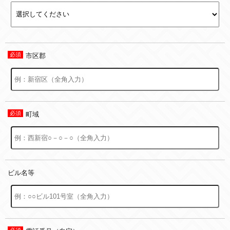
市区郡
町域
ビル名等