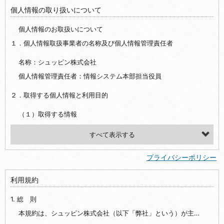
個人情報の取り扱いについて
個人情報のお取扱いについて
１．個人情報取扱事業者の名称及び個人情報管理責任者
名称：シュッピン株式会社
個人情報管理責任者：情報システム本部担当役員
２．取得する個人情報と利用目的
（１）取得する情報
【シュッピン会員共通でご登録いただく情報】
・必須登録：氏名、生年月日、性別、住所、電話番号、メールアドレス、パスワード
プライバシーポリシー
・任意登録：ニックネーム、プロフィール画像、希望するメールマガジンの種類
利用規約
【当社サービスをご利用時に当社が取得またはご提供いただく情報】
1. 総 則
・お支払いやお振込みに関わる情報（クレジットカード・銀行口座・電子マネー等の決済時にご提供いただいた情報）
・法律上の要請等により、本人確認を行うための本人確認書類（運転免許証、健康保険証、住民票の写し等）、および当該書類に含まれる情報
本規約は、シュッピン株式会社（以下「弊社」という）が主催・運営するインターネット上のWebサイト『mapcamera.com』（以下「本サイト」という）及び本サイトを通じて提供されるサービス（以下「本サービス」といいます）をご利用いただく際の、ユーザーと弊社間の一切の関係に適用されます。