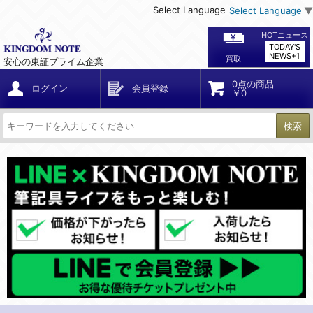
Select Language
Select Language
▼
HOTニュース
TODAY'S
NEWS+1
買取
安心の東証プライム企業
0点の商品
ログイン
会員登録
￥0
検索