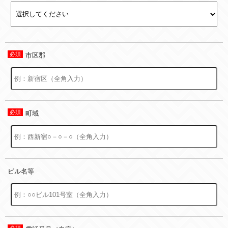
市区郡
町域
ビル名等