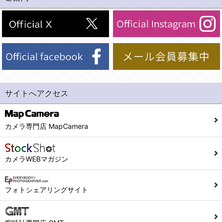
(2)法令等により開示を求められた場合。
(1) 統計した情報のみを開示し、ユーザーの個人情報を表示しない場合。
(3)ご本人または公衆の生命、身体又は財産の保護のために必要がある場合であって、本人の同意を得ることが困難であるとき。
(2) ユーザーから寄せられた情報を、ユーザーの個人情報を表示せずに開示する場合。
(4)国の機関若しくは地方公共団体又はその委託を受けた者が法令の定める事務を遂行することに対して協力する必要がある場合であって、本人の同意を得ることにより当該事務の遂行に支障を及ぼすおそれがあるとき。
(3) ユーザーが個人情報の開示について同意している場合。
(5)業務を円滑に進めるために、外部業者に個人データの一部又は全部の処理を委託する場合（ただし、委託する場合は委託した個人データの安全管理が図られるように、委託先に対する必要かつ適切な監督を行ないます）。
(4) 法令により開示が求められた場合。
(5) 弊社で取り扱う商品またはサービスに関する案内や情報提供（郵便、電子メール等によるダイレクトメールなど）を行なう場合。
４．ご提供の任意性
(6) 弊社が利用目的を示してユーザーから取得した情報を、その利用目的の範囲内で利用する場合。
当社への個人情報の提供はお客様の任意ですが、必要な個人情報をご提供いただけない場合、当社のサービス等が利用できない場合がありますのでご了承下さい。
サイトへアクセス
6. 情報の提供
５．ご本人が容易に知覚できない方法による個人情報の取得
1)弊社は、各ユーザーに対し、当該ユーザーの購入商品の情報、及び弊社の特価商品の情報等、ユーザーに有益かつ便利な情報を提供するものとし、ユーザーはこれに同意するものとします。
当社ホームページでは、利用者が当社ホームページに再訪問される際、より便利に当社ホームページを閲覧・利用していただくためにクッキーを使用する場合があります。
カメラ専門店 MapCamera
2)メールマガジンについて
また利用者の統計的分析のため、または掲載された広告にクッキーを使用する場合があります。
ユーザーは、本サイトのメールマガジンの購読に際し、ユーザー本人の責任においてメールマガジン購読の登録をするものとします。
６．個人情報に関するお問合せ対応
カメラWEBマガジン
フォームにて入力されたメールアドレスに、本サイトのお知らせをメールにてお送りさせていただきます。
本サイトからのメールの受け取りを希望されない場合は、下記リンクから設定の変更を行ってください。
(1)当社は、当社の保有する個人データに関し、ご本人から利用目的の通知，開示，内容の訂正，追加又は削除，利用の停止，消去及び第三者への提供の停止の請求などがあれば、ご本人の確認をさせていただいた上で、速やかに対応します。また当社の個人情報の取り扱いに関するご質問、ご相談にも対応いたします。尚、シュッピン会員のお客様は、当社が保有する個人データの削除を要求する権利があります。
こちら
本サイト会員のお客様は
※個人情報の開示請求には手数料として800円(税別)をご本人様にご負担いただいております。
フォトシェアリングサイト
※設定変更前にログインする必要があります。
(2)当社の個人情報に関するお問合せは、以下の窓口で承ります。お問合せの内容により必要な書類提出や質問へのご回答をお願いすることがあります。
こちら
メールマガジン会員のお客様は