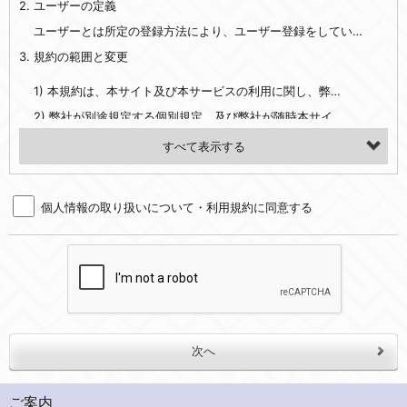
2. ユーザーの定義
・EVERYBODY×PHOTOGRAPHER.comのご利用に伴いご登録いただいた、広範囲設定をご希望される住所※、投稿時にご提供いただいた撮影機材や機材の設定等に関する情報、および画像データとその画像データに含まれる情報
・当社サービスのご利用履歴
ユーザーとは所定の登録方法により、ユーザー登録をしていただいた方をいいます。
3. 規約の範囲と変更
・当社ウェブサイト・サービス内のクッキー情報
1) 本規約は、本サイト及び本サービスの利用に関し、弊社及び全てのユーザーに適用されます。>
【外部サービスアカウントを利用される場合】
2) 弊社が別途規定する個別規定、及び弊社が随時本サイト内に掲示またはユーザーに対し通知する追加規定は、本規約の一部を構成します。本規約と個別規定及び追加規定が異なる場合は、個別規定及び追加規定が優先するものとします。
会員登録時にソーシャルネットワーキングサービス等の外部サービスとの連携を許可した場合には、その許可の際にご同意いただいた内容に基づき、当該外部サービスでユーザーが利用するIDおよび当該外部サービスのプライバシー設定によりお客様が当社に開示を認めた情報について取得いたします
3) 弊社はユーザーの承諾を得ることなく、本規約を変更できるものとし、ユーザーはこれを承諾するものとします。弊社が本規約を変更した場合は、本サイト内に掲示またはユーザーに対し通知するものとし、その後にユーザーが本サイト又は本サービスを利用された場合には、変更後の本規約を承諾したものとみなされます。
（２）利用目的
4. ユーザーの登録内容について
・当社物品販売、古物買取事業および個人・法人の売買仲介業に伴うご案内、契約、申し込み処理、請求収納、商品・サービスの提供、品質管理、アフターサービスの提供、加工サービスの提供、ポイント管理、商品・サービスの改善のため
個人情報の取り扱いについて・利用規約に同意する
1) ユーザーは、本サイトの利用に際し、ユーザー本人のユーザーID、パスワード、メールアドレス及び弊社が指定する個人情報などを、ユーザー自身の責任において登録するものとします。ユーザーは登録したこれらの情報を、責任を持って厳重に管理し、第三者に譲渡、貸与等を行なわないものとします。ユーザーのユーザーID及びパスワードを利用して行われた行為は、ユーザー自身の行為とみなされるものとします。
・メールマガジンの配信、および当社が提供する商品・サービスについてのアンケート実施のため
2) ユーザーが本サイト内で第三者のユーザーID、パスワード、メールアドレス及びこれに伴う個人情報を知り得た場合には、速やかに弊社に届け出るものとします。
・EVERYBODY×PHOTOGRAPHER.comのフォトシェアリングサービス運営のため
3) 弊社は一年以上に亘って使用がないユーザーIDとこれに伴う個人情報を抹消することができるものとします。
・上記の他、会員の利便性を図ることを目的とした総合的なサービスを提供するため
4) ユーザーID、パスワード、メールアドレス及びこれに伴う個人情報の管理不十分、使用上の過誤、第三者の使用などによる損害の責任は、ユーザーが負うものとし、弊社は一切責任を負いません。
３．個人情報の第三者提供と委託
5. 登録事項
当社は、以下のいずれかの場合を除いて、個人データを同意いただいた範囲を超えて利用したり第三者に提供したりいたしません。
1) ユーザーは、メールアドレスその他の登録事項に変更が生じた場合、直ちに弊社所定の変更手続きを行なうものとします。
2) 弊社はユーザーの入会申込により知り得た情報、またはユーザーが本サイト及び本サービスを利用する過程において、弊社が知り得た情報に関し、以下の項目に該当する場合に利用することができるものとします。
(1)ご本人の同意がある場合。なお第三者に提供する場合には原則として、機密保持、再提供の禁止、お客様からのお申し出により利用を停止することを契約の条件といたします。
ご案内