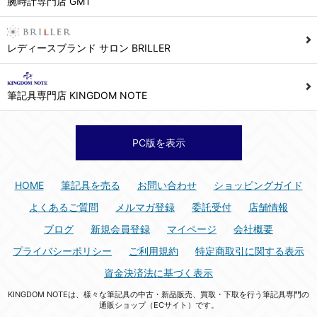
腕時計専門店 GMT
シュッピン株式会社 個人情報相談窓口
Mail：privacy@syuppin.com (受付)
7. ユーザーの義務
レディースブランド サロン BRILLER
1) ユーザーは本サイト及び本サービスの利用に当たり、以下の行為を行なってはならないものとします。
(1) 他のユーザー、第三者もしくは弊社の著作権又はその他の権利を侵害する行為、及び侵害する恐れのある行為。
筆記具専門店 KINGDOM NOTE
(2) 他のユーザー、第三者もしくは弊社の財産またはプライバシーを侵害する行為、及び侵害する恐れのある行為。
(3) 上記の他、他のユーザー、第三者もしくは弊社に不利益又は損害を与える行為、および与える恐れのある行為。
(4) 他のユーザー、第三者、もしくは弊社を誹謗中傷する行為。
PC版を表示
(5) 公序良俗に反する行為、またはそのおそれのある行為、もしくは公序良俗に反する情報を他のユーザーまたは第三者に提供する行為。
(6) 犯罪的行為、または犯罪的行為に結びつく行為、もしくはその恐れのある行為。
HOME
筆記具を売る
お問い合わせ
ショッピングガイド
(7) 弊社の承認なく本サイト及び本サービスを通じて、または本サイト及び本サービスに関連して営利を目的とした行為、またはその準備を目的とした行為。
よくあるご質問
メルマガ登録
委託受付
店舗情報
(8) 本サイト及び本サービスの運営を妨げるような行為、誹謗するような行為。
ブログ
新規会員登録
マイページ
会社概要
(9) 弊社の企業活動の運営を妨げるような行為、誹謗するような行為。
プライバシーポリシー
ご利用規約
特定商取引に関する表示
(10) ユーザーID、パスワード、メールアドレス及びこれに伴う個人情報を登録する際、偽造や虚偽の登録をする行為、または登録した内容を不正に使用する行為。
資金決済法に基づく表示
(11) コンピュータウィルス等の有害なプログラム及びデータを本サイト及び本サービスを通じて、または本サイト及び本サービスに関連して使用もしくは提供する行為。
KINGDOM NOTEは、様々な筆記具の中古・新品販売、買取・下取を行う筆記具専門の
(12) その他、法令に違反または違反する恐れのある行為。
通販ショップ（ECサイト）です。
(13) その他、弊社が不適切と判断する行為。