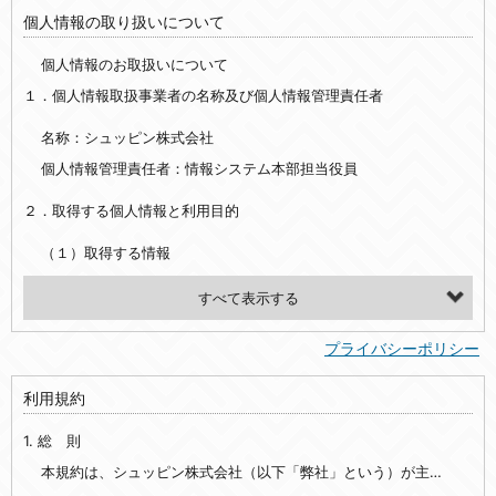
個人情報の取り扱いについて
個人情報のお取扱いについて
１．個人情報取扱事業者の名称及び個人情報管理責任者
名称：シュッピン株式会社
個人情報管理責任者：情報システム本部担当役員
２．取得する個人情報と利用目的
（１）取得する情報
【シュッピン会員共通でご登録いただく情報】
・必須登録：氏名、生年月日、性別、住所、電話番号、メールアドレス、パスワード
プライバシーポリシー
・任意登録：ニックネーム、プロフィール画像、希望するメールマガジンの種類
利用規約
【当社サービスをご利用時に当社が取得またはご提供いただく情報】
1. 総 則
・お支払いやお振込みに関わる情報（クレジットカード・銀行口座・電子マネー等の決済時にご提供いただいた情報）
・法律上の要請等により、本人確認を行うための本人確認書類（運転免許証、健康保険証、住民票の写し等）、および当該書類に含まれる情報
本規約は、シュッピン株式会社（以下「弊社」という）が主催・運営するインターネット上のWebサイト『mapcamera.com』（以下「本サイト」という）及び本サイトを通じて提供されるサービス（以下「本サービス」といいます）をご利用いただく際の、ユーザーと弊社間の一切の関係に適用されます。