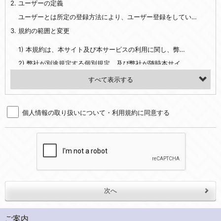
2. ユーザーの定義
・EVERYBODY×PHOTOGRAPHER.comのご利用に伴いご登録いただいた、広範囲設定をご希望される住所※、投稿時にご提供いただいた撮影機材や機材の設定等に関する情報、および画像データとその画像データに含まれる情報
・当社サービスのご利用履歴
ユーザーとは所定の登録方法により、ユーザー登録をしていただいた方をいいます。
3. 規約の範囲と変更
・当社ウェブサイト・サービス内のクッキー情報
1) 本規約は、本サイト及び本サービスの利用に関し、弊社及び全てのユーザーに適用されます。>
【外部サービスアカウントを利用される場合】
2) 弊社が別途規定する個別規定、及び弊社が随時本サイト内に掲示またはユーザーに対し通知する追加規定は、本規約の一部を構成します。本規約と個別規定及び追加規定が異なる場合は、個別規定及び追加規定が優先するものとします。
会員登録時にソーシャルネットワーキングサービス等の外部サービスとの連携を許可した場合には、その許可の際にご同意いただいた内容に基づき、当該外部サービスでユーザーが利用するIDおよび当該外部サービスのプライバシー設定によりお客様が当社に開示を認めた情報について取得いたします
3) 弊社はユーザーの承諾を得ることなく、本規約を変更できるものとし、ユーザーはこれを承諾するものとします。弊社が本規約を変更した場合は、本サイト内に掲示またはユーザーに対し通知するものとし、その後にユーザーが本サイト又は本サービスを利用された場合には、変更後の本規約を承諾したものとみなされます。
（２）利用目的
4. ユーザーの登録内容について
・当社物品販売、古物買取事業および個人・法人の売買仲介業に伴うご案内、契約、申し込み処理、請求収納、商品・サービスの提供、品質管理、アフターサービスの提供、加工サービスの提供、ポイント管理、商品・サービスの改善のため
個人情報の取り扱いについて・利用規約に同意する
1) ユーザーは、本サイトの利用に際し、ユーザー本人のユーザーID、パスワード、メールアドレス及び弊社が指定する個人情報などを、ユーザー自身の責任において登録するものとします。ユーザーは登録したこれらの情報を、責任を持って厳重に管理し、第三者に譲渡、貸与等を行なわないものとします。ユーザーのユーザーID及びパスワードを利用して行われた行為は、ユーザー自身の行為とみなされるものとします。
・メールマガジンの配信、および当社が提供する商品・サービスについてのアンケート実施のため
2) ユーザーが本サイト内で第三者のユーザーID、パスワード、メールアドレス及びこれに伴う個人情報を知り得た場合には、速やかに弊社に届け出るものとします。
・EVERYBODY×PHOTOGRAPHER.comのフォトシェアリングサービス運営のため
3) 弊社は一年以上に亘って使用がないユーザーIDとこれに伴う個人情報を抹消することができるものとします。
・上記の他、会員の利便性を図ることを目的とした総合的なサービスを提供するため
4) ユーザーID、パスワード、メールアドレス及びこれに伴う個人情報の管理不十分、使用上の過誤、第三者の使用などによる損害の責任は、ユーザーが負うものとし、弊社は一切責任を負いません。
３．個人情報の第三者提供と委託
5. 登録事項
当社は、以下のいずれかの場合を除いて、個人データを同意いただいた範囲を超えて利用したり第三者に提供したりいたしません。
1) ユーザーは、メールアドレスその他の登録事項に変更が生じた場合、直ちに弊社所定の変更手続きを行なうものとします。
2) 弊社はユーザーの入会申込により知り得た情報、またはユーザーが本サイト及び本サービスを利用する過程において、弊社が知り得た情報に関し、以下の項目に該当する場合に利用することができるものとします。
(1)ご本人の同意がある場合。なお第三者に提供する場合には原則として、機密保持、再提供の禁止、お客様からのお申し出により利用を停止することを契約の条件といたします。
ご案内