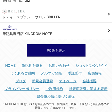
腕時計専門店 GMT
シュッピン株式会社 個人情報相談窓口
Mail：privacy@syuppin.com (受付)
7. ユーザーの義務
レディースブランド サロン BRILLER
1) ユーザーは本サイト及び本サービスの利用に当たり、以下の行為を行なってはならないものとします。
(1) 他のユーザー、第三者もしくは弊社の著作権又はその他の権利を侵害する行為、及び侵害する恐れのある行為。
筆記具専門店 KINGDOM NOTE
(2) 他のユーザー、第三者もしくは弊社の財産またはプライバシーを侵害する行為、及び侵害する恐れのある行為。
(3) 上記の他、他のユーザー、第三者もしくは弊社に不利益又は損害を与える行為、および与える恐れのある行為。
(4) 他のユーザー、第三者、もしくは弊社を誹謗中傷する行為。
PC版を表示
(5) 公序良俗に反する行為、またはそのおそれのある行為、もしくは公序良俗に反する情報を他のユーザーまたは第三者に提供する行為。
(6) 犯罪的行為、または犯罪的行為に結びつく行為、もしくはその恐れのある行為。
HOME
筆記具を売る
お問い合わせ
ショッピングガイド
(7) 弊社の承認なく本サイト及び本サービスを通じて、または本サイト及び本サービスに関連して営利を目的とした行為、またはその準備を目的とした行為。
よくあるご質問
メルマガ登録
委託受付
店舗情報
(8) 本サイト及び本サービスの運営を妨げるような行為、誹謗するような行為。
ブログ
新規会員登録
マイページ
会社概要
(9) 弊社の企業活動の運営を妨げるような行為、誹謗するような行為。
プライバシーポリシー
ご利用規約
特定商取引に関する表示
(10) ユーザーID、パスワード、メールアドレス及びこれに伴う個人情報を登録する際、偽造や虚偽の登録をする行為、または登録した内容を不正に使用する行為。
資金決済法に基づく表示
(11) コンピュータウィルス等の有害なプログラム及びデータを本サイト及び本サービスを通じて、または本サイト及び本サービスに関連して使用もしくは提供する行為。
KINGDOM NOTEは、様々な筆記具の中古・新品販売、買取・下取を行う筆記具専門の
(12) その他、法令に違反または違反する恐れのある行為。
通販ショップ（ECサイト）です。
(13) その他、弊社が不適切と判断する行為。