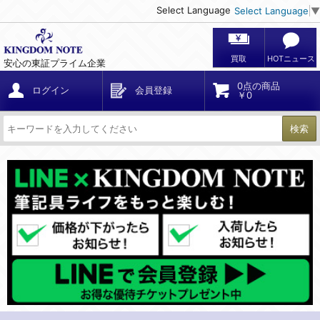
Select Language
Select Language
▼
買取
HOTニュース
安心の東証プライム企業
0点の商品
ログイン
会員登録
￥0
検索