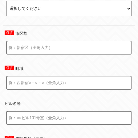
市区郡
町域
ビル名等