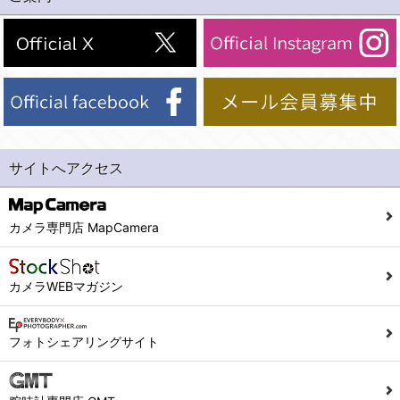
(2)法令等により開示を求められた場合。
(1) 統計した情報のみを開示し、ユーザーの個人情報を表示しない場合。
(3)ご本人または公衆の生命、身体又は財産の保護のために必要がある場合であって、本人の同意を得ることが困難であるとき。
(2) ユーザーから寄せられた情報を、ユーザーの個人情報を表示せずに開示する場合。
(4)国の機関若しくは地方公共団体又はその委託を受けた者が法令の定める事務を遂行することに対して協力する必要がある場合であって、本人の同意を得ることにより当該事務の遂行に支障を及ぼすおそれがあるとき。
(3) ユーザーが個人情報の開示について同意している場合。
(5)業務を円滑に進めるために、外部業者に個人データの一部又は全部の処理を委託する場合（ただし、委託する場合は委託した個人データの安全管理が図られるように、委託先に対する必要かつ適切な監督を行ないます）。
(4) 法令により開示が求められた場合。
(5) 弊社で取り扱う商品またはサービスに関する案内や情報提供（郵便、電子メール等によるダイレクトメールなど）を行なう場合。
４．ご提供の任意性
(6) 弊社が利用目的を示してユーザーから取得した情報を、その利用目的の範囲内で利用する場合。
当社への個人情報の提供はお客様の任意ですが、必要な個人情報をご提供いただけない場合、当社のサービス等が利用できない場合がありますのでご了承下さい。
サイトへアクセス
6. 情報の提供
５．ご本人が容易に知覚できない方法による個人情報の取得
1)弊社は、各ユーザーに対し、当該ユーザーの購入商品の情報、及び弊社の特価商品の情報等、ユーザーに有益かつ便利な情報を提供するものとし、ユーザーはこれに同意するものとします。
当社ホームページでは、利用者が当社ホームページに再訪問される際、より便利に当社ホームページを閲覧・利用していただくためにクッキーを使用する場合があります。
カメラ専門店 MapCamera
2)メールマガジンについて
また利用者の統計的分析のため、または掲載された広告にクッキーを使用する場合があります。
ユーザーは、本サイトのメールマガジンの購読に際し、ユーザー本人の責任においてメールマガジン購読の登録をするものとします。
６．個人情報に関するお問合せ対応
カメラWEBマガジン
フォームにて入力されたメールアドレスに、本サイトのお知らせをメールにてお送りさせていただきます。
本サイトからのメールの受け取りを希望されない場合は、下記リンクから設定の変更を行ってください。
(1)当社は、当社の保有する個人データに関し、ご本人から利用目的の通知，開示，内容の訂正，追加又は削除，利用の停止，消去及び第三者への提供の停止の請求などがあれば、ご本人の確認をさせていただいた上で、速やかに対応します。また当社の個人情報の取り扱いに関するご質問、ご相談にも対応いたします。尚、シュッピン会員のお客様は、当社が保有する個人データの削除を要求する権利があります。
こちら
本サイト会員のお客様は
※個人情報の開示請求には手数料として800円(税別)をご本人様にご負担いただいております。
フォトシェアリングサイト
※設定変更前にログインする必要があります。
(2)当社の個人情報に関するお問合せは、以下の窓口で承ります。お問合せの内容により必要な書類提出や質問へのご回答をお願いすることがあります。
こちら
メールマガジン会員のお客様は