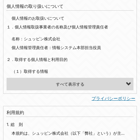
個人情報の取り扱いについて
個人情報のお取扱いについて
１．個人情報取扱事業者の名称及び個人情報管理責任者
名称：シュッピン株式会社
個人情報管理責任者：情報システム本部担当役員
２．取得する個人情報と利用目的
（１）取得する情報
【シュッピン会員共通でご登録いただく情報】
・必須登録：氏名、生年月日、性別、住所、電話番号、メールアドレス、パスワード
プライバシーポリシー
・任意登録：ニックネーム、プロフィール画像、希望するメールマガジンの種類
利用規約
【当社サービスをご利用時に当社が取得またはご提供いただく情報】
1. 総 則
・お支払いやお振込みに関わる情報（クレジットカード・銀行口座・電子マネー等の決済時にご提供いただいた情報）
・法律上の要請等により、本人確認を行うための本人確認書類（運転免許証、健康保険証、住民票の写し等）、および当該書類に含まれる情報
本規約は、シュッピン株式会社（以下「弊社」という）が主催・運営するインターネット上のWebサイト『mapcamera.com』（以下「本サイト」という）及び本サイトを通じて提供されるサービス（以下「本サービス」といいます）をご利用いただく際の、ユーザーと弊社間の一切の関係に適用されます。