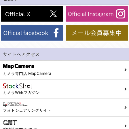
(2)法令等により開示を求められた場合。
(1) 統計した情報のみを開示し、ユーザーの個人情報を表示しない場合。
(3)ご本人または公衆の生命、身体又は財産の保護のために必要がある場合であって、本人の同意を得ることが困難であるとき。
(2) ユーザーから寄せられた情報を、ユーザーの個人情報を表示せずに開示する場合。
(4)国の機関若しくは地方公共団体又はその委託を受けた者が法令の定める事務を遂行することに対して協力する必要がある場合であって、本人の同意を得ることにより当該事務の遂行に支障を及ぼすおそれがあるとき。
(3) ユーザーが個人情報の開示について同意している場合。
(5)業務を円滑に進めるために、外部業者に個人データの一部又は全部の処理を委託する場合（ただし、委託する場合は委託した個人データの安全管理が図られるように、委託先に対する必要かつ適切な監督を行ないます）。
(4) 法令により開示が求められた場合。
(5) 弊社で取り扱う商品またはサービスに関する案内や情報提供（郵便、電子メール等によるダイレクトメールなど）を行なう場合。
４．ご提供の任意性
(6) 弊社が利用目的を示してユーザーから取得した情報を、その利用目的の範囲内で利用する場合。
当社への個人情報の提供はお客様の任意ですが、必要な個人情報をご提供いただけない場合、当社のサービス等が利用できない場合がありますのでご了承下さい。
サイトへアクセス
6. 情報の提供
５．ご本人が容易に知覚できない方法による個人情報の取得
1)弊社は、各ユーザーに対し、当該ユーザーの購入商品の情報、及び弊社の特価商品の情報等、ユーザーに有益かつ便利な情報を提供するものとし、ユーザーはこれに同意するものとします。
当社ホームページでは、利用者が当社ホームページに再訪問される際、より便利に当社ホームページを閲覧・利用していただくためにクッキーを使用する場合があります。
カメラ専門店 MapCamera
2)メールマガジンについて
また利用者の統計的分析のため、または掲載された広告にクッキーを使用する場合があります。
ユーザーは、本サイトのメールマガジンの購読に際し、ユーザー本人の責任においてメールマガジン購読の登録をするものとします。
６．個人情報に関するお問合せ対応
カメラWEBマガジン
フォームにて入力されたメールアドレスに、本サイトのお知らせをメールにてお送りさせていただきます。
本サイトからのメールの受け取りを希望されない場合は、下記リンクから設定の変更を行ってください。
(1)当社は、当社の保有する個人データに関し、ご本人から利用目的の通知，開示，内容の訂正，追加又は削除，利用の停止，消去及び第三者への提供の停止の請求などがあれば、ご本人の確認をさせていただいた上で、速やかに対応します。また当社の個人情報の取り扱いに関するご質問、ご相談にも対応いたします。尚、シュッピン会員のお客様は、当社が保有する個人データの削除を要求する権利があります。
こちら
本サイト会員のお客様は
※個人情報の開示請求には手数料として800円(税別)をご本人様にご負担いただいております。
フォトシェアリングサイト
※設定変更前にログインする必要があります。
(2)当社の個人情報に関するお問合せは、以下の窓口で承ります。お問合せの内容により必要な書類提出や質問へのご回答をお願いすることがあります。
こちら
メールマガジン会員のお客様は