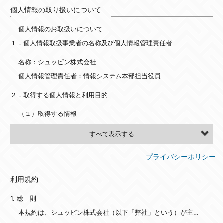
個人情報の取り扱いについて
個人情報のお取扱いについて
１．個人情報取扱事業者の名称及び個人情報管理責任者
名称：シュッピン株式会社
個人情報管理責任者：情報システム本部担当役員
２．取得する個人情報と利用目的
（１）取得する情報
【シュッピン会員共通でご登録いただく情報】
・必須登録：氏名、生年月日、性別、住所、電話番号、メールアドレス、パスワード
プライバシーポリシー
・任意登録：ニックネーム、プロフィール画像、希望するメールマガジンの種類
利用規約
【当社サービスをご利用時に当社が取得またはご提供いただく情報】
1. 総 則
・お支払いやお振込みに関わる情報（クレジットカード・銀行口座・電子マネー等の決済時にご提供いただいた情報）
・法律上の要請等により、本人確認を行うための本人確認書類（運転免許証、健康保険証、住民票の写し等）、および当該書類に含まれる情報
本規約は、シュッピン株式会社（以下「弊社」という）が主催・運営するインターネット上のWebサイト『mapcamera.com』（以下「本サイト」という）及び本サイトを通じて提供されるサービス（以下「本サービス」といいます）をご利用いただく際の、ユーザーと弊社間の一切の関係に適用されます。