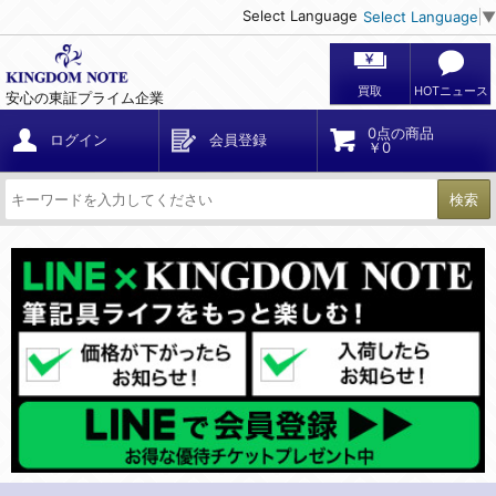
Select Language
Select Language
▼
買取
HOTニュース
安心の東証プライム企業
0点の商品
ログイン
会員登録
￥0
検索