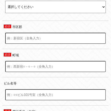
市区郡
町域
ビル名等