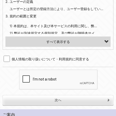
2. ユーザーの定義
・EVERYBODY×PHOTOGRAPHER.comのご利用に伴いご登録いただいた、広範囲設定をご希望される住所※、投稿時にご提供いただいた撮影機材や機材の設定等に関する情報、および画像データとその画像データに含まれる情報
・当社サービスのご利用履歴
ユーザーとは所定の登録方法により、ユーザー登録をしていただいた方をいいます。
3. 規約の範囲と変更
・当社ウェブサイト・サービス内のクッキー情報
1) 本規約は、本サイト及び本サービスの利用に関し、弊社及び全てのユーザーに適用されます。>
【外部サービスアカウントを利用される場合】
2) 弊社が別途規定する個別規定、及び弊社が随時本サイト内に掲示またはユーザーに対し通知する追加規定は、本規約の一部を構成します。本規約と個別規定及び追加規定が異なる場合は、個別規定及び追加規定が優先するものとします。
会員登録時にソーシャルネットワーキングサービス等の外部サービスとの連携を許可した場合には、その許可の際にご同意いただいた内容に基づき、当該外部サービスでユーザーが利用するIDおよび当該外部サービスのプライバシー設定によりお客様が当社に開示を認めた情報について取得いたします
3) 弊社はユーザーの承諾を得ることなく、本規約を変更できるものとし、ユーザーはこれを承諾するものとします。弊社が本規約を変更した場合は、本サイト内に掲示またはユーザーに対し通知するものとし、その後にユーザーが本サイト又は本サービスを利用された場合には、変更後の本規約を承諾したものとみなされます。
（２）利用目的
4. ユーザーの登録内容について
・当社物品販売、古物買取事業および個人・法人の売買仲介業に伴うご案内、契約、申し込み処理、請求収納、商品・サービスの提供、品質管理、アフターサービスの提供、加工サービスの提供、ポイント管理、商品・サービスの改善のため
個人情報の取り扱いについて・利用規約に同意する
1) ユーザーは、本サイトの利用に際し、ユーザー本人のユーザーID、パスワード、メールアドレス及び弊社が指定する個人情報などを、ユーザー自身の責任において登録するものとします。ユーザーは登録したこれらの情報を、責任を持って厳重に管理し、第三者に譲渡、貸与等を行なわないものとします。ユーザーのユーザーID及びパスワードを利用して行われた行為は、ユーザー自身の行為とみなされるものとします。
・メールマガジンの配信、および当社が提供する商品・サービスについてのアンケート実施のため
2) ユーザーが本サイト内で第三者のユーザーID、パスワード、メールアドレス及びこれに伴う個人情報を知り得た場合には、速やかに弊社に届け出るものとします。
・EVERYBODY×PHOTOGRAPHER.comのフォトシェアリングサービス運営のため
3) 弊社は一年以上に亘って使用がないユーザーIDとこれに伴う個人情報を抹消することができるものとします。
・上記の他、会員の利便性を図ることを目的とした総合的なサービスを提供するため
4) ユーザーID、パスワード、メールアドレス及びこれに伴う個人情報の管理不十分、使用上の過誤、第三者の使用などによる損害の責任は、ユーザーが負うものとし、弊社は一切責任を負いません。
３．個人情報の第三者提供と委託
5. 登録事項
当社は、以下のいずれかの場合を除いて、個人データを同意いただいた範囲を超えて利用したり第三者に提供したりいたしません。
1) ユーザーは、メールアドレスその他の登録事項に変更が生じた場合、直ちに弊社所定の変更手続きを行なうものとします。
2) 弊社はユーザーの入会申込により知り得た情報、またはユーザーが本サイト及び本サービスを利用する過程において、弊社が知り得た情報に関し、以下の項目に該当する場合に利用することができるものとします。
(1)ご本人の同意がある場合。なお第三者に提供する場合には原則として、機密保持、再提供の禁止、お客様からのお申し出により利用を停止することを契約の条件といたします。
ご案内