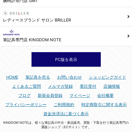
腕時計専門店 GMT
シュッピン株式会社 個人情報相談窓口
Mail：privacy@syuppin.com (受付)
7. ユーザーの義務
レディースブランド サロン BRILLER
1) ユーザーは本サイト及び本サービスの利用に当たり、以下の行為を行なってはならないものとします。
(1) 他のユーザー、第三者もしくは弊社の著作権又はその他の権利を侵害する行為、及び侵害する恐れのある行為。
筆記具専門店 KINGDOM NOTE
(2) 他のユーザー、第三者もしくは弊社の財産またはプライバシーを侵害する行為、及び侵害する恐れのある行為。
(3) 上記の他、他のユーザー、第三者もしくは弊社に不利益又は損害を与える行為、および与える恐れのある行為。
(4) 他のユーザー、第三者、もしくは弊社を誹謗中傷する行為。
PC版を表示
(5) 公序良俗に反する行為、またはそのおそれのある行為、もしくは公序良俗に反する情報を他のユーザーまたは第三者に提供する行為。
(6) 犯罪的行為、または犯罪的行為に結びつく行為、もしくはその恐れのある行為。
HOME
筆記具を売る
お問い合わせ
ショッピングガイド
(7) 弊社の承認なく本サイト及び本サービスを通じて、または本サイト及び本サービスに関連して営利を目的とした行為、またはその準備を目的とした行為。
よくあるご質問
メルマガ登録
委託受付
店舗情報
(8) 本サイト及び本サービスの運営を妨げるような行為、誹謗するような行為。
ブログ
新規会員登録
マイページ
会社概要
(9) 弊社の企業活動の運営を妨げるような行為、誹謗するような行為。
プライバシーポリシー
ご利用規約
特定商取引に関する表示
(10) ユーザーID、パスワード、メールアドレス及びこれに伴う個人情報を登録する際、偽造や虚偽の登録をする行為、または登録した内容を不正に使用する行為。
資金決済法に基づく表示
(11) コンピュータウィルス等の有害なプログラム及びデータを本サイト及び本サービスを通じて、または本サイト及び本サービスに関連して使用もしくは提供する行為。
KINGDOM NOTEは、様々な筆記具の中古・新品販売、買取・下取を行う筆記具専門の
(12) その他、法令に違反または違反する恐れのある行為。
通販ショップ（ECサイト）です。
(13) その他、弊社が不適切と判断する行為。