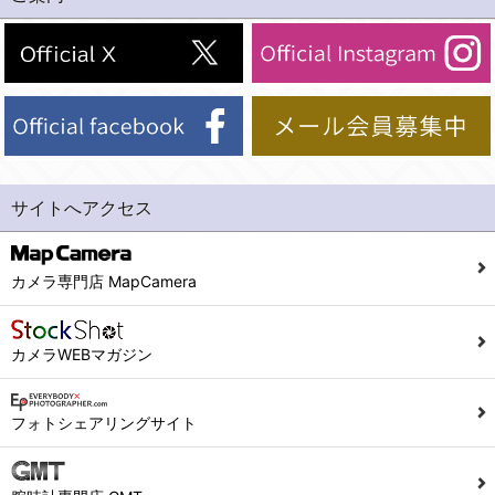
(2)法令等により開示を求められた場合。
(1) 統計した情報のみを開示し、ユーザーの個人情報を表示しない場合。
(3)ご本人または公衆の生命、身体又は財産の保護のために必要がある場合であって、本人の同意を得ることが困難であるとき。
(2) ユーザーから寄せられた情報を、ユーザーの個人情報を表示せずに開示する場合。
(4)国の機関若しくは地方公共団体又はその委託を受けた者が法令の定める事務を遂行することに対して協力する必要がある場合であって、本人の同意を得ることにより当該事務の遂行に支障を及ぼすおそれがあるとき。
(3) ユーザーが個人情報の開示について同意している場合。
(5)業務を円滑に進めるために、外部業者に個人データの一部又は全部の処理を委託する場合（ただし、委託する場合は委託した個人データの安全管理が図られるように、委託先に対する必要かつ適切な監督を行ないます）。
(4) 法令により開示が求められた場合。
(5) 弊社で取り扱う商品またはサービスに関する案内や情報提供（郵便、電子メール等によるダイレクトメールなど）を行なう場合。
４．ご提供の任意性
(6) 弊社が利用目的を示してユーザーから取得した情報を、その利用目的の範囲内で利用する場合。
当社への個人情報の提供はお客様の任意ですが、必要な個人情報をご提供いただけない場合、当社のサービス等が利用できない場合がありますのでご了承下さい。
サイトへアクセス
6. 情報の提供
５．ご本人が容易に知覚できない方法による個人情報の取得
1)弊社は、各ユーザーに対し、当該ユーザーの購入商品の情報、及び弊社の特価商品の情報等、ユーザーに有益かつ便利な情報を提供するものとし、ユーザーはこれに同意するものとします。
当社ホームページでは、利用者が当社ホームページに再訪問される際、より便利に当社ホームページを閲覧・利用していただくためにクッキーを使用する場合があります。
カメラ専門店 MapCamera
2)メールマガジンについて
また利用者の統計的分析のため、または掲載された広告にクッキーを使用する場合があります。
ユーザーは、本サイトのメールマガジンの購読に際し、ユーザー本人の責任においてメールマガジン購読の登録をするものとします。
６．個人情報に関するお問合せ対応
カメラWEBマガジン
フォームにて入力されたメールアドレスに、本サイトのお知らせをメールにてお送りさせていただきます。
本サイトからのメールの受け取りを希望されない場合は、下記リンクから設定の変更を行ってください。
(1)当社は、当社の保有する個人データに関し、ご本人から利用目的の通知，開示，内容の訂正，追加又は削除，利用の停止，消去及び第三者への提供の停止の請求などがあれば、ご本人の確認をさせていただいた上で、速やかに対応します。また当社の個人情報の取り扱いに関するご質問、ご相談にも対応いたします。尚、シュッピン会員のお客様は、当社が保有する個人データの削除を要求する権利があります。
こちら
本サイト会員のお客様は
※個人情報の開示請求には手数料として800円(税別)をご本人様にご負担いただいております。
フォトシェアリングサイト
※設定変更前にログインする必要があります。
(2)当社の個人情報に関するお問合せは、以下の窓口で承ります。お問合せの内容により必要な書類提出や質問へのご回答をお願いすることがあります。
こちら
メールマガジン会員のお客様は