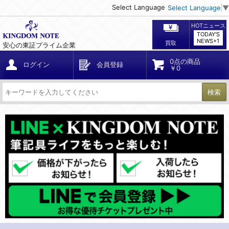
Select Language
Select Language
▼
HOTニュース
TODAY'S
NEWS+1
買取
安心の東証プライム企業
0点の商品
ログイン
会員登録
￥0
検索