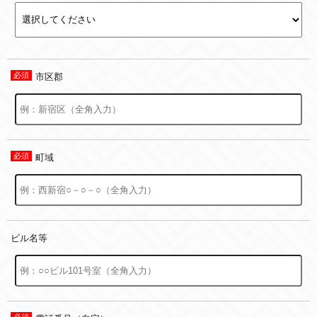
市区郡
町域
ビル名等