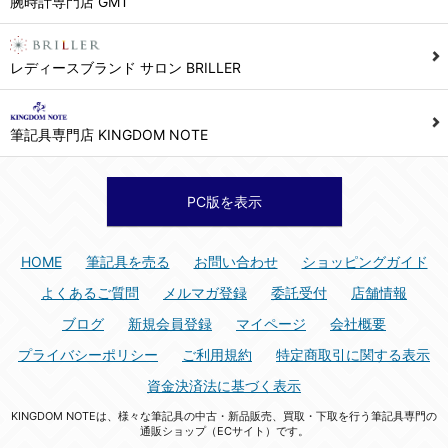
腕時計専門店 GMT
シュッピン株式会社 個人情報相談窓口
Mail：privacy@syuppin.com (受付)
7. ユーザーの義務
レディースブランド サロン BRILLER
1) ユーザーは本サイト及び本サービスの利用に当たり、以下の行為を行なってはならないものとします。
(1) 他のユーザー、第三者もしくは弊社の著作権又はその他の権利を侵害する行為、及び侵害する恐れのある行為。
筆記具専門店 KINGDOM NOTE
(2) 他のユーザー、第三者もしくは弊社の財産またはプライバシーを侵害する行為、及び侵害する恐れのある行為。
(3) 上記の他、他のユーザー、第三者もしくは弊社に不利益又は損害を与える行為、および与える恐れのある行為。
(4) 他のユーザー、第三者、もしくは弊社を誹謗中傷する行為。
PC版を表示
(5) 公序良俗に反する行為、またはそのおそれのある行為、もしくは公序良俗に反する情報を他のユーザーまたは第三者に提供する行為。
(6) 犯罪的行為、または犯罪的行為に結びつく行為、もしくはその恐れのある行為。
HOME
筆記具を売る
お問い合わせ
ショッピングガイド
(7) 弊社の承認なく本サイト及び本サービスを通じて、または本サイト及び本サービスに関連して営利を目的とした行為、またはその準備を目的とした行為。
よくあるご質問
メルマガ登録
委託受付
店舗情報
(8) 本サイト及び本サービスの運営を妨げるような行為、誹謗するような行為。
ブログ
新規会員登録
マイページ
会社概要
(9) 弊社の企業活動の運営を妨げるような行為、誹謗するような行為。
プライバシーポリシー
ご利用規約
特定商取引に関する表示
(10) ユーザーID、パスワード、メールアドレス及びこれに伴う個人情報を登録する際、偽造や虚偽の登録をする行為、または登録した内容を不正に使用する行為。
資金決済法に基づく表示
(11) コンピュータウィルス等の有害なプログラム及びデータを本サイト及び本サービスを通じて、または本サイト及び本サービスに関連して使用もしくは提供する行為。
KINGDOM NOTEは、様々な筆記具の中古・新品販売、買取・下取を行う筆記具専門の
(12) その他、法令に違反または違反する恐れのある行為。
通販ショップ（ECサイト）です。
(13) その他、弊社が不適切と判断する行為。