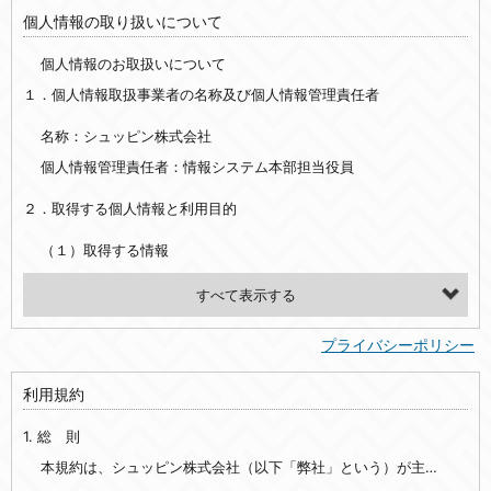
個人情報の取り扱いについて
個人情報のお取扱いについて
１．個人情報取扱事業者の名称及び個人情報管理責任者
名称：シュッピン株式会社
個人情報管理責任者：情報システム本部担当役員
２．取得する個人情報と利用目的
（１）取得する情報
【シュッピン会員共通でご登録いただく情報】
・必須登録：氏名、生年月日、性別、住所、電話番号、メールアドレス、パスワード
プライバシーポリシー
・任意登録：ニックネーム、プロフィール画像、希望するメールマガジンの種類
利用規約
【当社サービスをご利用時に当社が取得またはご提供いただく情報】
1. 総 則
・お支払いやお振込みに関わる情報（クレジットカード・銀行口座・電子マネー等の決済時にご提供いただいた情報）
・法律上の要請等により、本人確認を行うための本人確認書類（運転免許証、健康保険証、住民票の写し等）、および当該書類に含まれる情報
本規約は、シュッピン株式会社（以下「弊社」という）が主催・運営するインターネット上のWebサイト『mapcamera.com』（以下「本サイト」という）及び本サイトを通じて提供されるサービス（以下「本サービス」といいます）をご利用いただく際の、ユーザーと弊社間の一切の関係に適用されます。