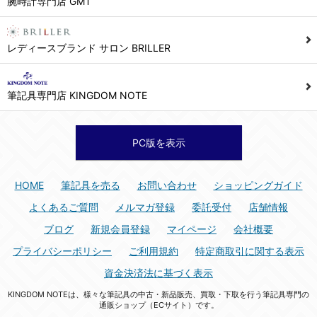
腕時計専門店 GMT
シュッピン株式会社 個人情報相談窓口
Mail：privacy@syuppin.com (受付)
7. ユーザーの義務
レディースブランド サロン BRILLER
1) ユーザーは本サイト及び本サービスの利用に当たり、以下の行為を行なってはならないものとします。
(1) 他のユーザー、第三者もしくは弊社の著作権又はその他の権利を侵害する行為、及び侵害する恐れのある行為。
筆記具専門店 KINGDOM NOTE
(2) 他のユーザー、第三者もしくは弊社の財産またはプライバシーを侵害する行為、及び侵害する恐れのある行為。
(3) 上記の他、他のユーザー、第三者もしくは弊社に不利益又は損害を与える行為、および与える恐れのある行為。
(4) 他のユーザー、第三者、もしくは弊社を誹謗中傷する行為。
PC版を表示
(5) 公序良俗に反する行為、またはそのおそれのある行為、もしくは公序良俗に反する情報を他のユーザーまたは第三者に提供する行為。
(6) 犯罪的行為、または犯罪的行為に結びつく行為、もしくはその恐れのある行為。
HOME
筆記具を売る
お問い合わせ
ショッピングガイド
(7) 弊社の承認なく本サイト及び本サービスを通じて、または本サイト及び本サービスに関連して営利を目的とした行為、またはその準備を目的とした行為。
よくあるご質問
メルマガ登録
委託受付
店舗情報
(8) 本サイト及び本サービスの運営を妨げるような行為、誹謗するような行為。
ブログ
新規会員登録
マイページ
会社概要
(9) 弊社の企業活動の運営を妨げるような行為、誹謗するような行為。
プライバシーポリシー
ご利用規約
特定商取引に関する表示
(10) ユーザーID、パスワード、メールアドレス及びこれに伴う個人情報を登録する際、偽造や虚偽の登録をする行為、または登録した内容を不正に使用する行為。
資金決済法に基づく表示
(11) コンピュータウィルス等の有害なプログラム及びデータを本サイト及び本サービスを通じて、または本サイト及び本サービスに関連して使用もしくは提供する行為。
KINGDOM NOTEは、様々な筆記具の中古・新品販売、買取・下取を行う筆記具専門の
(12) その他、法令に違反または違反する恐れのある行為。
通販ショップ（ECサイト）です。
(13) その他、弊社が不適切と判断する行為。