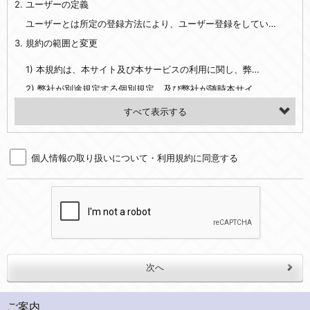
2. ユーザーの定義
・EVERYBODY×PHOTOGRAPHER.comのご利用に伴いご登録いただいた、広範囲設定をご希望される住所※、投稿時にご提供いただいた撮影機材や機材の設定等に関する情報、および画像データとその画像データに含まれる情報
・当社サービスのご利用履歴
ユーザーとは所定の登録方法により、ユーザー登録をしていただいた方をいいます。
3. 規約の範囲と変更
・当社ウェブサイト・サービス内のクッキー情報
1) 本規約は、本サイト及び本サービスの利用に関し、弊社及び全てのユーザーに適用されます。>
【外部サービスアカウントを利用される場合】
2) 弊社が別途規定する個別規定、及び弊社が随時本サイト内に掲示またはユーザーに対し通知する追加規定は、本規約の一部を構成します。本規約と個別規定及び追加規定が異なる場合は、個別規定及び追加規定が優先するものとします。
会員登録時にソーシャルネットワーキングサービス等の外部サービスとの連携を許可した場合には、その許可の際にご同意いただいた内容に基づき、当該外部サービスでユーザーが利用するIDおよび当該外部サービスのプライバシー設定によりお客様が当社に開示を認めた情報について取得いたします
3) 弊社はユーザーの承諾を得ることなく、本規約を変更できるものとし、ユーザーはこれを承諾するものとします。弊社が本規約を変更した場合は、本サイト内に掲示またはユーザーに対し通知するものとし、その後にユーザーが本サイト又は本サービスを利用された場合には、変更後の本規約を承諾したものとみなされます。
（２）利用目的
4. ユーザーの登録内容について
・当社物品販売、古物買取事業および個人・法人の売買仲介業に伴うご案内、契約、申し込み処理、請求収納、商品・サービスの提供、品質管理、アフターサービスの提供、加工サービスの提供、ポイント管理、商品・サービスの改善のため
個人情報の取り扱いについて・利用規約に同意する
1) ユーザーは、本サイトの利用に際し、ユーザー本人のユーザーID、パスワード、メールアドレス及び弊社が指定する個人情報などを、ユーザー自身の責任において登録するものとします。ユーザーは登録したこれらの情報を、責任を持って厳重に管理し、第三者に譲渡、貸与等を行なわないものとします。ユーザーのユーザーID及びパスワードを利用して行われた行為は、ユーザー自身の行為とみなされるものとします。
・メールマガジンの配信、および当社が提供する商品・サービスについてのアンケート実施のため
2) ユーザーが本サイト内で第三者のユーザーID、パスワード、メールアドレス及びこれに伴う個人情報を知り得た場合には、速やかに弊社に届け出るものとします。
・EVERYBODY×PHOTOGRAPHER.comのフォトシェアリングサービス運営のため
3) 弊社は一年以上に亘って使用がないユーザーIDとこれに伴う個人情報を抹消することができるものとします。
・上記の他、会員の利便性を図ることを目的とした総合的なサービスを提供するため
4) ユーザーID、パスワード、メールアドレス及びこれに伴う個人情報の管理不十分、使用上の過誤、第三者の使用などによる損害の責任は、ユーザーが負うものとし、弊社は一切責任を負いません。
３．個人情報の第三者提供と委託
5. 登録事項
当社は、以下のいずれかの場合を除いて、個人データを同意いただいた範囲を超えて利用したり第三者に提供したりいたしません。
1) ユーザーは、メールアドレスその他の登録事項に変更が生じた場合、直ちに弊社所定の変更手続きを行なうものとします。
2) 弊社はユーザーの入会申込により知り得た情報、またはユーザーが本サイト及び本サービスを利用する過程において、弊社が知り得た情報に関し、以下の項目に該当する場合に利用することができるものとします。
(1)ご本人の同意がある場合。なお第三者に提供する場合には原則として、機密保持、再提供の禁止、お客様からのお申し出により利用を停止することを契約の条件といたします。
ご案内