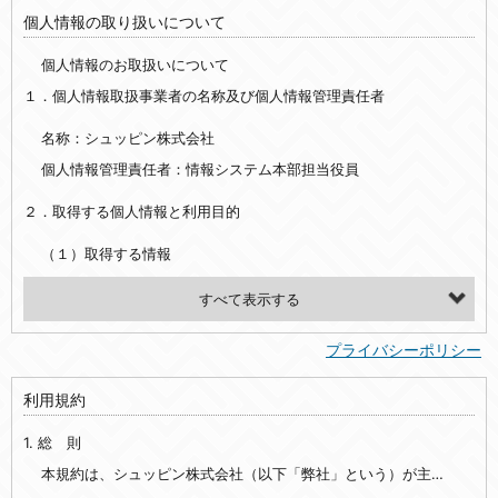
個人情報の取り扱いについて
個人情報のお取扱いについて
１．個人情報取扱事業者の名称及び個人情報管理責任者
名称：シュッピン株式会社
個人情報管理責任者：情報システム本部担当役員
２．取得する個人情報と利用目的
（１）取得する情報
【シュッピン会員共通でご登録いただく情報】
・必須登録：氏名、生年月日、性別、住所、電話番号、メールアドレス、パスワード
プライバシーポリシー
・任意登録：ニックネーム、プロフィール画像、希望するメールマガジンの種類
利用規約
【当社サービスをご利用時に当社が取得またはご提供いただく情報】
1. 総 則
・お支払いやお振込みに関わる情報（クレジットカード・銀行口座・電子マネー等の決済時にご提供いただいた情報）
・法律上の要請等により、本人確認を行うための本人確認書類（運転免許証、健康保険証、住民票の写し等）、および当該書類に含まれる情報
本規約は、シュッピン株式会社（以下「弊社」という）が主催・運営するインターネット上のWebサイト『mapcamera.com』（以下「本サイト」という）及び本サイトを通じて提供されるサービス（以下「本サービス」といいます）をご利用いただく際の、ユーザーと弊社間の一切の関係に適用されます。