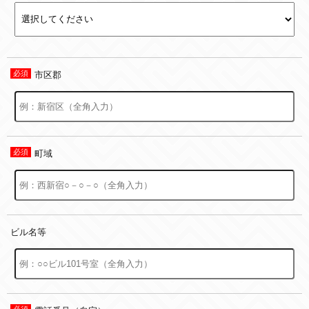
市区郡
町域
ビル名等