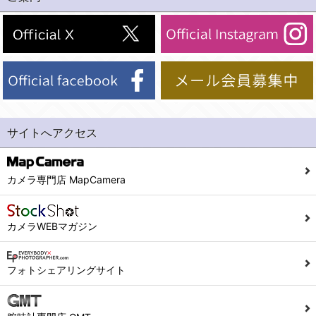
(2)法令等により開示を求められた場合。
(1) 統計した情報のみを開示し、ユーザーの個人情報を表示しない場合。
(3)ご本人または公衆の生命、身体又は財産の保護のために必要がある場合であって、本人の同意を得ることが困難であるとき。
(2) ユーザーから寄せられた情報を、ユーザーの個人情報を表示せずに開示する場合。
(4)国の機関若しくは地方公共団体又はその委託を受けた者が法令の定める事務を遂行することに対して協力する必要がある場合であって、本人の同意を得ることにより当該事務の遂行に支障を及ぼすおそれがあるとき。
(3) ユーザーが個人情報の開示について同意している場合。
(5)業務を円滑に進めるために、外部業者に個人データの一部又は全部の処理を委託する場合（ただし、委託する場合は委託した個人データの安全管理が図られるように、委託先に対する必要かつ適切な監督を行ないます）。
(4) 法令により開示が求められた場合。
(5) 弊社で取り扱う商品またはサービスに関する案内や情報提供（郵便、電子メール等によるダイレクトメールなど）を行なう場合。
４．ご提供の任意性
(6) 弊社が利用目的を示してユーザーから取得した情報を、その利用目的の範囲内で利用する場合。
当社への個人情報の提供はお客様の任意ですが、必要な個人情報をご提供いただけない場合、当社のサービス等が利用できない場合がありますのでご了承下さい。
サイトへアクセス
6. 情報の提供
５．ご本人が容易に知覚できない方法による個人情報の取得
1)弊社は、各ユーザーに対し、当該ユーザーの購入商品の情報、及び弊社の特価商品の情報等、ユーザーに有益かつ便利な情報を提供するものとし、ユーザーはこれに同意するものとします。
当社ホームページでは、利用者が当社ホームページに再訪問される際、より便利に当社ホームページを閲覧・利用していただくためにクッキーを使用する場合があります。
カメラ専門店 MapCamera
2)メールマガジンについて
また利用者の統計的分析のため、または掲載された広告にクッキーを使用する場合があります。
ユーザーは、本サイトのメールマガジンの購読に際し、ユーザー本人の責任においてメールマガジン購読の登録をするものとします。
６．個人情報に関するお問合せ対応
カメラWEBマガジン
フォームにて入力されたメールアドレスに、本サイトのお知らせをメールにてお送りさせていただきます。
本サイトからのメールの受け取りを希望されない場合は、下記リンクから設定の変更を行ってください。
(1)当社は、当社の保有する個人データに関し、ご本人から利用目的の通知，開示，内容の訂正，追加又は削除，利用の停止，消去及び第三者への提供の停止の請求などがあれば、ご本人の確認をさせていただいた上で、速やかに対応します。また当社の個人情報の取り扱いに関するご質問、ご相談にも対応いたします。尚、シュッピン会員のお客様は、当社が保有する個人データの削除を要求する権利があります。
こちら
本サイト会員のお客様は
※個人情報の開示請求には手数料として800円(税別)をご本人様にご負担いただいております。
フォトシェアリングサイト
※設定変更前にログインする必要があります。
(2)当社の個人情報に関するお問合せは、以下の窓口で承ります。お問合せの内容により必要な書類提出や質問へのご回答をお願いすることがあります。
こちら
メールマガジン会員のお客様は