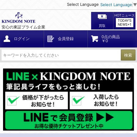
Select Language
Select Language
▼
HOTニュース
TODAY'S
NEWS+1
買取
安心の東証プライム企業
0点の商品
ログイン
会員登録
￥0
検索