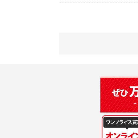
2) 弊社が
会員登録時
す。本規約
に基づき、
について取
3) 弊社は
た場合は、
（２）利用
は、変更後
・当社物品
質管理、ア
4. ユーザ
・メールマ
1) ユーザ
・EVERYB
ーザー自身
・上記の他
等を行なわ
します。
３．個人情
2) ユーザ
当社は、以
に届け出る
(1)ご本
3) 弊社は
止すること
4) ユーザ
(2)法令等
は、ユーザ
(3)ご本人
(4)国の
5. 登録事項
本人の同意
1) ユーザ
(5)業務
2) 弊社は
の安全管理
報に関し、