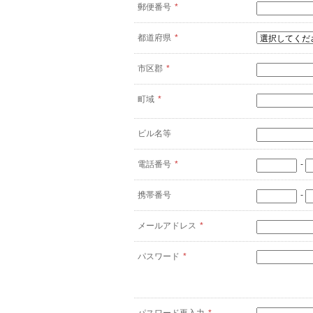
郵便番号
*
都道府県
*
市区郡
*
町域
*
ビル名等
電話番号
*
-
携帯番号
-
メールアドレス
*
パスワード
*