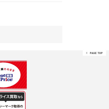
する追加規定は、本規約の一部を構成しま
は、その許可の際にご同意いただいた内容
ます。
設定によりお客様が当社に開示を認めた情報
諾するものとします。弊社が本規約を変更し
イト又は本サービスを利用された場合に
理、請求収納、商品・サービスの提供、品
のため
め
レス及び弊社が指定する個人情報などを、ユ
持って厳重に管理し、第三者に譲渡、貸与
は、ユーザー自身の行為とみなされるものと
個人情報を知り得た場合には、速やかに弊社
第三者に提供したりいたしません。
禁止、お客様からのお申し出により利用を停
るものとします。
過誤、第三者の使用などによる損害の責任
意を得ることが困難であるとき。
に対して協力する必要がある場合であって、
手続きを行なうものとします。
ただし、委託する場合は委託した個人データ
を利用する過程において、弊社が知り得た情