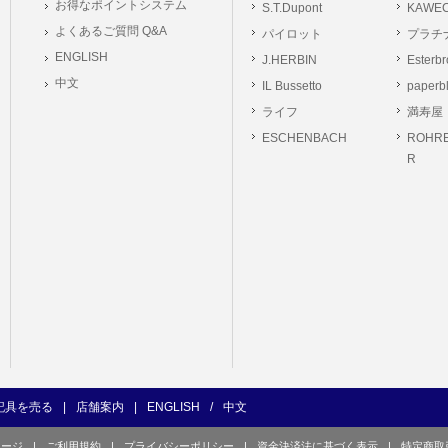
お得なポイントシステム
S.T.Dupont
KAWE
の義務
よくあるご質問 Q&A
パイロット
プラチ
ーは本サイト及び本サービスの利用に当たり、以下の行為を行なってはならないもの
ENGLISH
J.HERBIN
Esterb
ユーザー、第三者もしくは弊社の著作権又はその他の権利を侵害する行為、及び侵害す
中文
IL Bussetto
paperb
ユーザー、第三者もしくは弊社の財産またはプライバシーを侵害する行為、及び侵害す
ライフ
満寿屋
の他、他のユーザー、第三者もしくは弊社に不利益又は損害を与える行為、および与え
ESCHENBACH
ROHRE
ユーザー、第三者、もしくは弊社を誹謗中傷する行為。
R
良俗に反する行為、またはそのおそれのある行為、もしくは公序良俗に反する情報を
的行為、または犯罪的行為に結びつく行為、もしくはその恐れのある行為。
の承認なく本サイト及び本サービスを通じて、または本サイト及び本サービスに関連
行為。
イト及び本サービスの運営を妨げるような行為、誹謗するような行為。
の企業活動の運営を妨げるような行為、誹謗するような行為。
ーザーID、パスワード、メールアドレス及びこれに伴う個人情報を登録する際、偽造
用する行為。
ンピュータウィルス等の有害なプログラム及びデータを本サイト及び本サービスを通じ
くは提供する行為。
記具を売る
|
店舗案内
|
ENGLISH
/
中文
の他、法令に違反または違反する恐れのある行為。
ページ
|
ご利用規約
|
プライバシーポリシー
|
資金決済法に基づく表示
|
特定商取