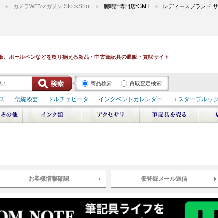
StockShot
GMT
カメラWEBマガジン:
腕時計専門店:
レディースブランド サ
筆、ボールペンなどを取り揃える新品・中古筆記具の通販・買取サイト
商品検索
買取査定検索
ズ
伝統漆芸
ドルチェビータ
インクベントカレンダー
エスターブルッ
デュポン スペース オデッセイ
輪島屋善仁 深海
エテルニタ･アヴァンティ
ブ
ペリカン オーシャンスワール
源氏物語
作家シリーズ
パトロンシリ
リドール
周年記念
アルタミラ 山田ゆりか
お客様情報確認
仮登録メール送信