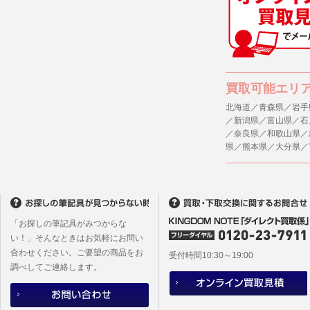
(1) 統計
４．ご提供
(2) ユー
当社への個
ますのでご
(3) ユー
(4) 法令
５．ご本人
買取可能エリ
(5) 弊社
当社ホーム
キーを使用
北海道／青森県／岩手
(6) 弊社
／新潟県／富山県／石
また利用者
／奈良県／和歌山県／
6. 情報の提
県／熊本県／大分県／
1)弊社は
６．個人情
ものとし、
(1)当社
者への提供
2)メールマ
するご質問
ユーザーは
※個人情報の
フォームに
「お探しの筆記具がみつからな
(2)当社
本サイトか
い！」そんなときはお気軽にお問い
があります
合わせください。ご要望の商品をお
本サイト会
受付時間10:30～19:00
調べしてご連絡します。
※設定変更
メールマガ