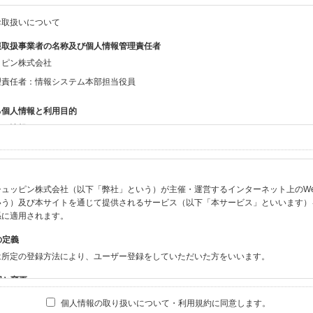
お取扱いについて
報取扱事業者の名称及び個人情報管理責任者
ッピン株式会社
理責任者：情報システム本部担当役員
る個人情報と利用目的
する情報
ン会員共通でご登録いただく情報】
：氏名、生年月日、性別、住所、電話番号、メールアドレス、パスワード
：ニックネーム、プロフィール画像、希望するメールマガジンの種類
ュッピン株式会社（以下「弊社」という）が主催・運営するインターネット上のWebサイト
ビスをご利用時に当社が取得またはご提供いただく情報】
いう）及び本サイトを通じて提供されるサービス（以下「本サービス」といいます）
やお振込みに関わる情報（クレジットカード・銀行口座・電子マネー等の決済時にご
係に適用されます。
要請等により、本人確認を行うための本人確認書類（運転免許証、健康保険証、住民
の定義
BODY×PHOTOGRAPHER.comのご利用に伴いご登録いただいた、広範囲設定を
は所定の登録方法により、ユーザー登録をしていただいた方をいいます。
機材の設定等に関する情報、および画像データとその画像データに含まれる情報
ビスのご利用履歴
囲と変更
ブサイト・サービス内のクッキー情報
は、本サイト及び本サービスの利用に関し、弊社及び全てのユーザーに適用されます。
個人情報の取り扱いについて・利用規約に同意します。
ビスアカウントを利用される場合】