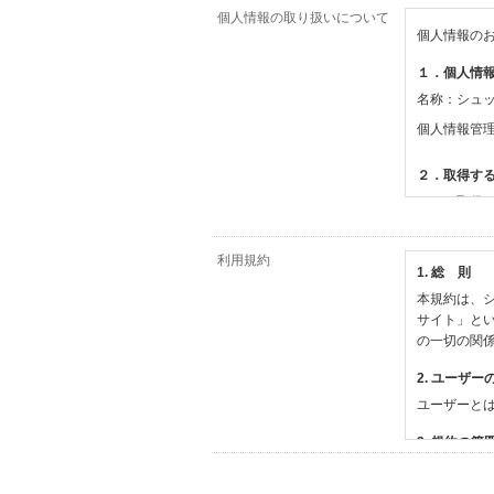
個人情報の取り扱いについて
個人情報の
１．個人情
名称：シュ
個人情報管
２．取得す
（１）取得
【シュッピ
・必須登録
利用規約
1. 総 則
・任意登録
本規約は、シ
【当社サー
サイト」と
・お支払い
の一切の関
・法律上の
情報
2. ユーザー
・EVERY
ユーザーと
撮影機材や
・当社サー
3. 規約の範
・当社ウェ
1) 本規約
【外部サー