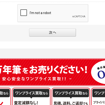
別途規定する個別規定、及び弊社が随時本サイト内に掲示またはユーザーに対し通知
にソーシャルネットワーキングサービス等の外部サービスとの連携を許可した場合に
と個別規定及び追加規定が異なる場合は、個別規定及び追加規定が優先するものとし
当該外部サービスでユーザーが利用するIDおよび当該外部サービスのプライバシー
得いたします
ユーザーの承諾を得ることなく、本規約を変更できるものとし、ユーザーはこれを承
本サイト内に掲示またはユーザーに対し通知するものとし、その後にユーザーが本サ
目的
の本規約を承諾したものとみなされます。
販売、古物買取事業および個人・法人の売買仲介業に伴うご案内、契約、申し込み処
フターサービスの提供、加工サービスの提供、ポイント管理、商品・サービスの改善
ーの登録内容について
ガジンの配信、および当社が提供する商品・サービスについてのアンケート実施のた
ーは、本サイトの利用に際し、ユーザー本人のユーザーID、パスワード、メールアド
ODY×PHOTOGRAPHER.comのフォトシェアリングサービス運営のため
の責任において登録するものとします。ユーザーは登録したこれらの情報を、責任を
、会員の利便性を図ることを目的とした総合的なサービスを提供するため
ないものとします。ユーザーのユーザーID及びパスワードを利用して行われた行為
報の第三者提供と委託
ーが本サイト内で第三者のユーザーID、パスワード、メールアドレス及びこれに伴う
下のいずれかの場合を除いて、個人データを同意いただいた範囲を超えて利用したり
ものとします。
人の同意がある場合。なお第三者に提供する場合には原則として、機密保持、再提供の
一年以上に亘って使用がないユーザーIDとこれに伴う個人情報を抹消することができ
を契約の条件といたします。
ーID、パスワード、メールアドレス及びこれに伴う個人情報の管理不十分、使用上の
により開示を求められた場合。
ーが負うものとし、弊社は一切責任を負いません。
または公衆の生命、身体又は財産の保護のために必要がある場合であって、本人の同
機関若しくは地方公共団体又はその委託を受けた者が法令の定める事務を遂行すること
を得ることにより当該事務の遂行に支障を及ぼすおそれがあるとき。
ーは、メールアドレスその他の登録事項に変更が生じた場合、直ちに弊社所定の変更
を円滑に進めるために、外部業者に個人データの一部又は全部の処理を委託する場合（
ユーザーの入会申込により知り得た情報、またはユーザーが本サイト及び本サービス
が図られるように、委託先に対する必要かつ適切な監督を行ないます）。
以下の項目に該当する場合に利用することができるものとします。