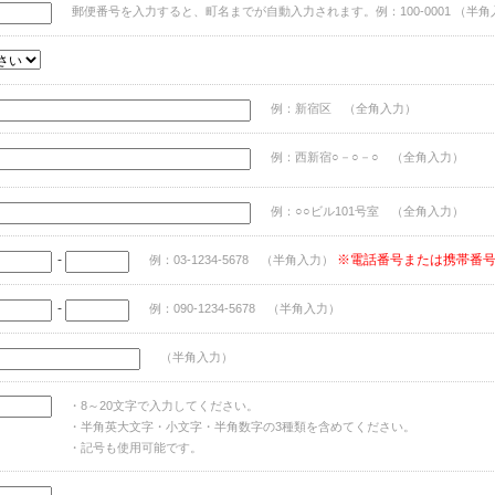
郵便番号を入力すると、町名までが自動入力されます。例：100-0001 （半角
例：新宿区 （全角入力）
例：西新宿○－○－○ （全角入力）
例：○○ビル101号室 （全角入力）
-
※電話番号または携帯番
例：03-1234-5678 （半角入力）
-
例：090-1234-5678 （半角入力）
（半角入力）
・8～20文字で入力してください。
・半角英大文字・小文字・半角数字の3種類を含めてください。
・記号も使用可能です。