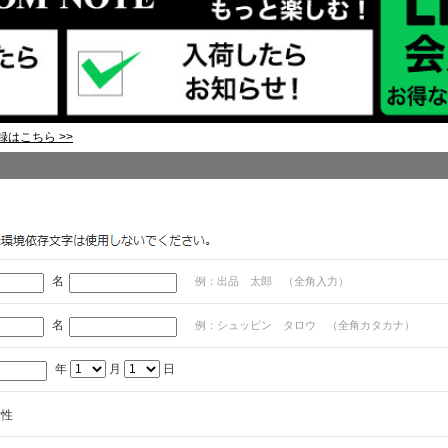
はこちら >>
名
例：出品 太郎 （全角入力）
名
例：シュッピン タロウ （全角カタカナ）
年
月
日
女性