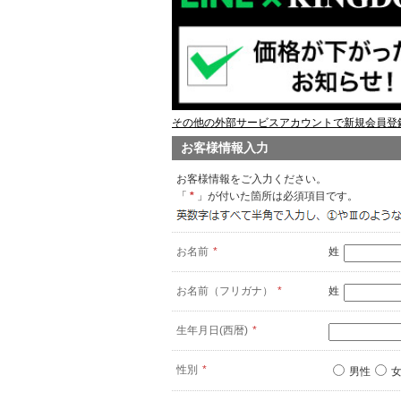
その他の外部サービスアカウントで新規会員登録
お客様情報入力
お客様情報をご入力ください。
「
*
」が付いた箇所は必須項目です。
お名前
*
姓
お名前（フリガナ）
*
姓
生年月日(西暦)
*
性別
*
男性