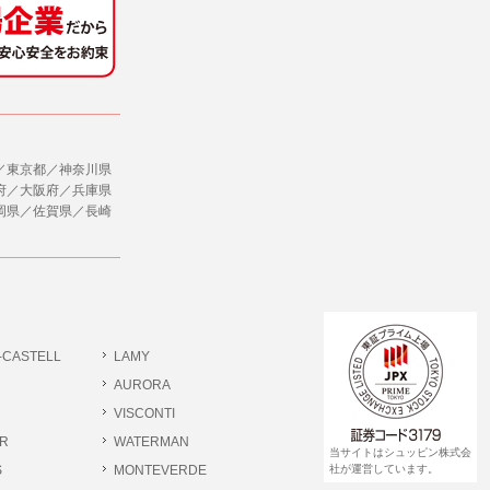
社のサービス等が利用できない場合があり
ダイレクトメールなど）を行なう場合。
ージを閲覧・利用していただくためにクッ
／東京都／神奈川県
合。
府／大阪府／兵庫県
岡県／佐賀県／長崎
、ユーザーに有益かつ便利な情報を提供する
，追加又は削除，利用の停止，消去及び第三
ます。また当社の個人情報の取り扱いに関
データの削除を要求する権利があります。
ジン購読の登録をするものとします。
だきます。
-CASTELL
LAMY
書類提出や質問へのご回答をお願いすること
ださい。
AURORA
VISCONTI
R
WATERMAN
 個人情報相談窓口
当サイトはシュッピン株式会
pin.com (受付)
S
MONTEVERDE
社が運営しています。