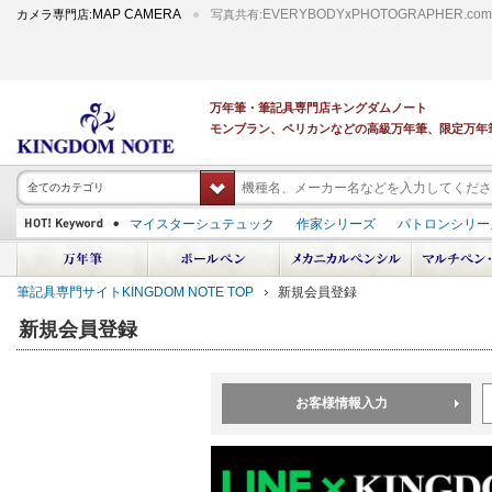
MAP CAMERA
EVERYBODYxPHOTOGRAPHER.com
カメラ専門店:
写真共有:
万年筆・筆記具専門店キングダムノート
モンブラン、ペリカンなどの高級万年筆、限定万年
全てのカテゴリ
マイスターシュテュック
作家シリーズ
パトロンシリー
スーベレーン
PILOT 蒔絵
ダイアミン ボトルインク
中屋万年筆
プラチナ 出雲 キングダムノート別注
アルマンドシモーニクラ
筆記具専門サイトKINGDOM NOTE TOP
新規会員登録
デモンストレーター
M400
M800
長刀研ぎ
ドルチェビータ
エク
新規会員登録
お客様情報入力