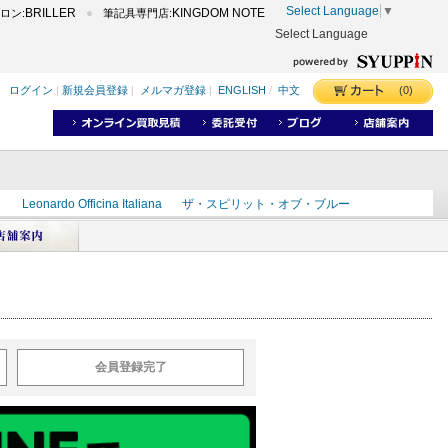
Select Language
▼
BRILLER
KINGDOM NOTE
ロン:
筆記具専門店:
Select Language
(0)
ログイン
|
新規会員登録
|
メルマガ登録
|
ENGLISH
/
中文
ク
Leonardo Officina Italiana
ザ・スピリット・オブ・ブルー
ラインD
出雲
世界のことわざ
masahiro
ショーンデザイン
ーズ
カヴゼットインク
スーベレーン
モンブラン
会員登録完了