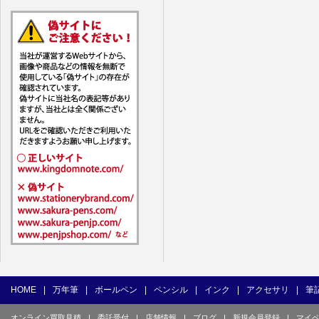
7. ユーザー
1) ユーザ
(1) 他の
(2) 他の
(3) 上記
(4) 他の
(5) 公序
(6) 犯罪
(7) 弊社
目的とした
(8) 本サ
(9) 弊社
(10) ユ
を不正に使
(11) コ
て使用もし
HOME
|
万年筆
|
ボールペン
|
ペンシル
|
インク
|
アクセサリ
|
筆
(12) そ
オンライン買取見積
|
委託受付
|
店舗情報
|
ブログ
|
新規会員登録
|
マイ