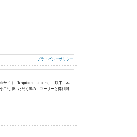
プライバシーポリシー
『kingdomnote.com』（以下「本
をご利用いただく際の、ユーザーと弊社間
提供いただいた情報）
票の写し等）、および当該書類に含まれる
ご希望される住所※、投稿時にご提供いただいた