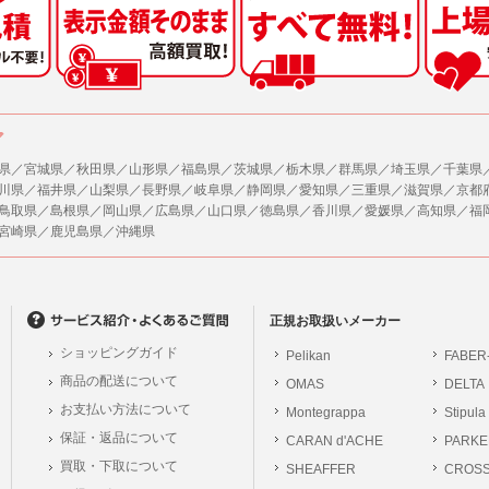
した情報のみを開示し、ユーザーの個人情報を表示しない場合。
の任意性
ザーから寄せられた情報を、ユーザーの個人情報を表示せずに開示する場合。
人情報の提供はお客様の任意ですが、必要な個人情報をご提供いただけない場合、当
了承下さい。
ザーが個人情報の開示について同意している場合。
により開示が求められた場合。
が容易に知覚できない方法による個人情報の取得
ア
で取り扱う商品またはサービスに関する案内や情報提供（郵便、電子メール等による
ページでは、利用者が当社ホームページに再訪問される際、より便利に当社ホームペ
する場合があります。
県／宮城県／秋田県／山形県／福島県／茨城県／栃木県／群馬県／埼玉県／千葉県
が利用目的を示してユーザーから取得した情報を、その利用目的の範囲内で利用する場
川県／福井県／山梨県／長野県／岐阜県／静岡県／愛知県／三重県／滋賀県／京都
の統計的分析のため、または掲載された広告にクッキーを使用する場合があります。
鳥取県／島根県／岡山県／広島県／山口県／徳島県／香川県／愛媛県／高知県／福
供
宮崎県／鹿児島県／沖縄県
、各ユーザーに対し、当該ユーザーの購入商品の情報、及び弊社の特価商品の情報等
報に関するお問合せ対応
ユーザーはこれに同意するものとします。
は、当社の保有する個人データに関し、ご本人から利用目的の通知，開示，内容の訂正
の停止の請求などがあれば、ご本人の確認をさせていただいた上で、速やかに対応し
ガジンについて
、ご相談にも対応いたします。尚、シュッピン会員のお客様は、当社が保有する個人
、本サイトのメールマガジンの購読に際し、ユーザー本人の責任においてメールマガ
正規お取扱いメーカー
開示請求には手数料として800円(税別)をご本人様にご負担いただいております。
て入力されたメールアドレスに、本サイトのお知らせをメールにてお送りさせていた
ショッピングガイド
Pelikan
FABER
の個人情報に関するお問合せは、以下の窓口で承ります。お問合せの内容により必要な
らのメールの受け取りを希望されない場合は、下記リンクから設定の変更を行ってく
商品の配送について
OMAS
DELTA
。
員のお客様は
こちら
お支払い方法について
Montegrappa
Stipula
前にログインする必要があります。
保証・返品について
CARAN d'ACHE
PARKE
シュッピン株式会社
ジン会員のお客様は
こちら
買取・下取について
SHEAFFER
Mail：privacy@syup
CROS