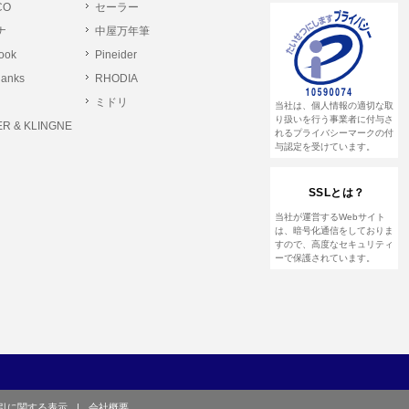
CO
セーラー
ナ
中屋万年筆
とします。
rook
Pineider
る恐れのある行為。
lanks
RHODIA
る恐れのある行為。
ミドリ
当社は、個人情報の適切な取
る恐れのある行為。
り扱いを行う事業者に付与さ
R & KLINGNE
れるプライバシーマークの付
与認定を受けています。
他のユーザーまたは第三者に提供する行為。
SSLとは？
して営利を目的とした行為、またはその準備を
当社が運営するWebサイト
は、暗号化通信をしておりま
すので、高度なセキュリティ
ーで保護されています。
や虚偽の登録をする行為、または登録した内容
て、または本サイト及び本サービスに関連し
引に関する表示
|
会社概要