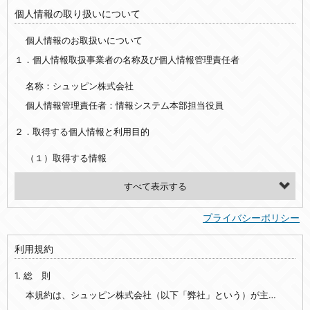
個人情報の取り扱いについて
個人情報のお取扱いについて
１．個人情報取扱事業者の名称及び個人情報管理責任者
名称：シュッピン株式会社
個人情報管理責任者：情報システム本部担当役員
２．取得する個人情報と利用目的
（１）取得する情報
【シュッピン会員共通でご登録いただく情報】
・必須登録：氏名、生年月日、性別、住所、電話番号、メールアドレス、パスワード
プライバシーポリシー
・任意登録：ニックネーム、プロフィール画像、希望するメールマガジンの種類
利用規約
【当社サービスをご利用時に当社が取得またはご提供いただく情報】
1. 総 則
・お支払いやお振込みに関わる情報（クレジットカード・銀行口座・電子マネー等の決済時にご提供いただいた情報）
・法律上の要請等により、本人確認を行うための本人確認書類（運転免許証、健康保険証、住民票の写し等）、および当該書類に含まれる情報
本規約は、シュッピン株式会社（以下「弊社」という）が主催・運営するインターネット上のWebサイト『mapcamera.com』（以下「本サイト」という）及び本サイトを通じて提供されるサービス（以下「本サービス」といいます）をご利用いただく際の、ユーザーと弊社間の一切の関係に適用されます。