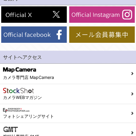
(2)法令等により開示を求められた場合。
(1) 統計した情報のみを開示し、ユーザーの個人情報を表示しない場合。
(3)ご本人または公衆の生命、身体又は財産の保護のために必要がある場合であって、本人の同意を得ることが困難であるとき。
(2) ユーザーから寄せられた情報を、ユーザーの個人情報を表示せずに開示する場合。
(4)国の機関若しくは地方公共団体又はその委託を受けた者が法令の定める事務を遂行することに対して協力する必要がある場合であって、本人の同意を得ることにより当該事務の遂行に支障を及ぼすおそれがあるとき。
(3) ユーザーが個人情報の開示について同意している場合。
(5)業務を円滑に進めるために、外部業者に個人データの一部又は全部の処理を委託する場合（ただし、委託する場合は委託した個人データの安全管理が図られるように、委託先に対する必要かつ適切な監督を行ないます）。
(4) 法令により開示が求められた場合。
(5) 弊社で取り扱う商品またはサービスに関する案内や情報提供（郵便、電子メール等によるダイレクトメールなど）を行なう場合。
４．ご提供の任意性
(6) 弊社が利用目的を示してユーザーから取得した情報を、その利用目的の範囲内で利用する場合。
当社への個人情報の提供はお客様の任意ですが、必要な個人情報をご提供いただけない場合、当社のサービス等が利用できない場合がありますのでご了承下さい。
サイトへアクセス
6. 情報の提供
５．ご本人が容易に知覚できない方法による個人情報の取得
1)弊社は、各ユーザーに対し、当該ユーザーの購入商品の情報、及び弊社の特価商品の情報等、ユーザーに有益かつ便利な情報を提供するものとし、ユーザーはこれに同意するものとします。
当社ホームページでは、利用者が当社ホームページに再訪問される際、より便利に当社ホームページを閲覧・利用していただくためにクッキーを使用する場合があります。
カメラ専門店 MapCamera
2)メールマガジンについて
また利用者の統計的分析のため、または掲載された広告にクッキーを使用する場合があります。
ユーザーは、本サイトのメールマガジンの購読に際し、ユーザー本人の責任においてメールマガジン購読の登録をするものとします。
６．個人情報に関するお問合せ対応
カメラWEBマガジン
フォームにて入力されたメールアドレスに、本サイトのお知らせをメールにてお送りさせていただきます。
本サイトからのメールの受け取りを希望されない場合は、下記リンクから設定の変更を行ってください。
(1)当社は、当社の保有する個人データに関し、ご本人から利用目的の通知，開示，内容の訂正，追加又は削除，利用の停止，消去及び第三者への提供の停止の請求などがあれば、ご本人の確認をさせていただいた上で、速やかに対応します。また当社の個人情報の取り扱いに関するご質問、ご相談にも対応いたします。尚、シュッピン会員のお客様は、当社が保有する個人データの削除を要求する権利があります。
こちら
本サイト会員のお客様は
※個人情報の開示請求には手数料として800円(税別)をご本人様にご負担いただいております。
フォトシェアリングサイト
※設定変更前にログインする必要があります。
(2)当社の個人情報に関するお問合せは、以下の窓口で承ります。お問合せの内容により必要な書類提出や質問へのご回答をお願いすることがあります。
こちら
メールマガジン会員のお客様は