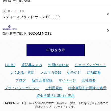
腕時計専門店 GMT
シュッピン株式会社 個人情報相談窓口
Mail：privacy@syuppin.com (受付)
7. ユーザーの義務
レディースブランド サロン BRILLER
1) ユーザーは本サイト及び本サービスの利用に当たり、以下の行為を行なってはならないものとします。
(1) 他のユーザー、第三者もしくは弊社の著作権又はその他の権利を侵害する行為、及び侵害する恐れのある行為。
筆記具専門店 KINGDOM NOTE
(2) 他のユーザー、第三者もしくは弊社の財産またはプライバシーを侵害する行為、及び侵害する恐れのある行為。
(3) 上記の他、他のユーザー、第三者もしくは弊社に不利益又は損害を与える行為、および与える恐れのある行為。
(4) 他のユーザー、第三者、もしくは弊社を誹謗中傷する行為。
PC版を表示
(5) 公序良俗に反する行為、またはそのおそれのある行為、もしくは公序良俗に反する情報を他のユーザーまたは第三者に提供する行為。
(6) 犯罪的行為、または犯罪的行為に結びつく行為、もしくはその恐れのある行為。
HOME
筆記具を売る
お問い合わせ
ショッピングガイド
(7) 弊社の承認なく本サイト及び本サービスを通じて、または本サイト及び本サービスに関連して営利を目的とした行為、またはその準備を目的とした行為。
よくあるご質問
メルマガ登録
委託受付
店舗情報
(8) 本サイト及び本サービスの運営を妨げるような行為、誹謗するような行為。
ブログ
新規会員登録
マイページ
会社概要
(9) 弊社の企業活動の運営を妨げるような行為、誹謗するような行為。
プライバシーポリシー
ご利用規約
特定商取引に関する表示
(10) ユーザーID、パスワード、メールアドレス及びこれに伴う個人情報を登録する際、偽造や虚偽の登録をする行為、または登録した内容を不正に使用する行為。
資金決済法に基づく表示
(11) コンピュータウィルス等の有害なプログラム及びデータを本サイト及び本サービスを通じて、または本サイト及び本サービスに関連して使用もしくは提供する行為。
KINGDOM NOTEは、様々な筆記具の中古・新品販売、買取・下取を行う筆記具専門の
(12) その他、法令に違反または違反する恐れのある行為。
通販ショップ（ECサイト）です。
(13) その他、弊社が不適切と判断する行為。