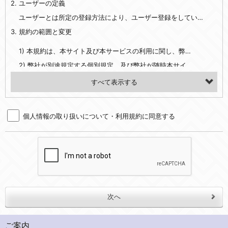
2. ユーザーの定義
・EVERYBODY×PHOTOGRAPHER.comのご利用に伴いご登録いただいた、広範囲設定をご希望される住所※、投稿時にご提供いただいた撮影機材や機材の設定等に関する情報、および画像データとその画像データに含まれる情報
・当社サービスのご利用履歴
ユーザーとは所定の登録方法により、ユーザー登録をしていただいた方をいいます。
3. 規約の範囲と変更
・当社ウェブサイト・サービス内のクッキー情報
1) 本規約は、本サイト及び本サービスの利用に関し、弊社及び全てのユーザーに適用されます。>
【外部サービスアカウントを利用される場合】
2) 弊社が別途規定する個別規定、及び弊社が随時本サイト内に掲示またはユーザーに対し通知する追加規定は、本規約の一部を構成します。本規約と個別規定及び追加規定が異なる場合は、個別規定及び追加規定が優先するものとします。
会員登録時にソーシャルネットワーキングサービス等の外部サービスとの連携を許可した場合には、その許可の際にご同意いただいた内容に基づき、当該外部サービスでユーザーが利用するIDおよび当該外部サービスのプライバシー設定によりお客様が当社に開示を認めた情報について取得いたします
3) 弊社はユーザーの承諾を得ることなく、本規約を変更できるものとし、ユーザーはこれを承諾するものとします。弊社が本規約を変更した場合は、本サイト内に掲示またはユーザーに対し通知するものとし、その後にユーザーが本サイト又は本サービスを利用された場合には、変更後の本規約を承諾したものとみなされます。
（２）利用目的
4. ユーザーの登録内容について
・当社物品販売、古物買取事業および個人・法人の売買仲介業に伴うご案内、契約、申し込み処理、請求収納、商品・サービスの提供、品質管理、アフターサービスの提供、加工サービスの提供、ポイント管理、商品・サービスの改善のため
個人情報の取り扱いについて・利用規約に同意する
1) ユーザーは、本サイトの利用に際し、ユーザー本人のユーザーID、パスワード、メールアドレス及び弊社が指定する個人情報などを、ユーザー自身の責任において登録するものとします。ユーザーは登録したこれらの情報を、責任を持って厳重に管理し、第三者に譲渡、貸与等を行なわないものとします。ユーザーのユーザーID及びパスワードを利用して行われた行為は、ユーザー自身の行為とみなされるものとします。
・メールマガジンの配信、および当社が提供する商品・サービスについてのアンケート実施のため
2) ユーザーが本サイト内で第三者のユーザーID、パスワード、メールアドレス及びこれに伴う個人情報を知り得た場合には、速やかに弊社に届け出るものとします。
・EVERYBODY×PHOTOGRAPHER.comのフォトシェアリングサービス運営のため
3) 弊社は一年以上に亘って使用がないユーザーIDとこれに伴う個人情報を抹消することができるものとします。
・上記の他、会員の利便性を図ることを目的とした総合的なサービスを提供するため
4) ユーザーID、パスワード、メールアドレス及びこれに伴う個人情報の管理不十分、使用上の過誤、第三者の使用などによる損害の責任は、ユーザーが負うものとし、弊社は一切責任を負いません。
３．個人情報の第三者提供と委託
5. 登録事項
当社は、以下のいずれかの場合を除いて、個人データを同意いただいた範囲を超えて利用したり第三者に提供したりいたしません。
1) ユーザーは、メールアドレスその他の登録事項に変更が生じた場合、直ちに弊社所定の変更手続きを行なうものとします。
2) 弊社はユーザーの入会申込により知り得た情報、またはユーザーが本サイト及び本サービスを利用する過程において、弊社が知り得た情報に関し、以下の項目に該当する場合に利用することができるものとします。
(1)ご本人の同意がある場合。なお第三者に提供する場合には原則として、機密保持、再提供の禁止、お客様からのお申し出により利用を停止することを契約の条件といたします。
ご案内