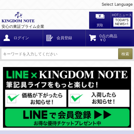
Select Language
HOTニュース
TODAY'S
NEWS+1
買取
安心の東証プライム企業
0点の商品
ログイン
会員登録
￥0
検索