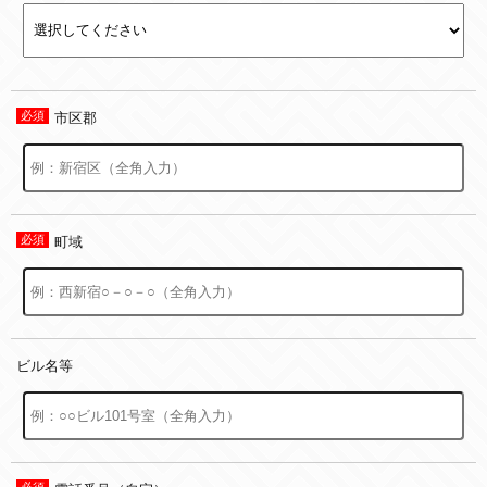
市区郡
町域
ビル名等