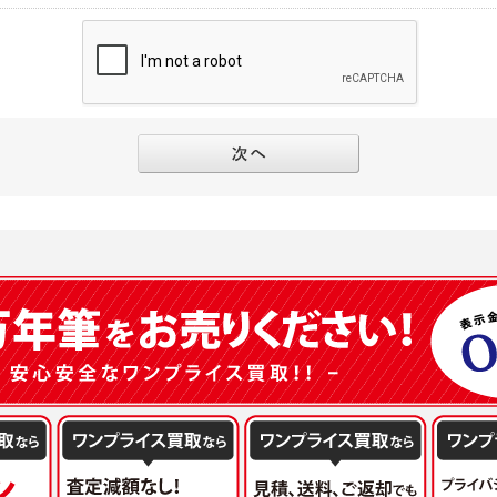
別途規定する個別規定、及び弊社が随時本サイト内に掲示またはユーザーに対し通知
にソーシャルネットワーキングサービス等の外部サービスとの連携を許可した場合に
と個別規定及び追加規定が異なる場合は、個別規定及び追加規定が優先するものとし
当該外部サービスでユーザーが利用するIDおよび当該外部サービスのプライバシー
得いたします
ユーザーの承諾を得ることなく、本規約を変更できるものとし、ユーザーはこれを承
本サイト内に掲示またはユーザーに対し通知するものとし、その後にユーザーが本サ
目的
の本規約を承諾したものとみなされます。
販売、古物買取事業および個人・法人の売買仲介業に伴うご案内、契約、申し込み処
フターサービスの提供、加工サービスの提供、ポイント管理、商品・サービスの改善
ーの登録内容について
ガジンの配信、および当社が提供する商品・サービスについてのアンケート実施のた
ーは、本サイトの利用に際し、ユーザー本人のユーザーID、パスワード、メールアド
ODY×PHOTOGRAPHER.comのフォトシェアリングサービス運営のため
の責任において登録するものとします。ユーザーは登録したこれらの情報を、責任を
、会員の利便性を図ることを目的とした総合的なサービスを提供するため
ないものとします。ユーザーのユーザーID及びパスワードを利用して行われた行為
報の第三者提供と委託
ーが本サイト内で第三者のユーザーID、パスワード、メールアドレス及びこれに伴う
下のいずれかの場合を除いて、個人データを同意いただいた範囲を超えて利用したり
ものとします。
人の同意がある場合。なお第三者に提供する場合には原則として、機密保持、再提供の
一年以上に亘って使用がないユーザーIDとこれに伴う個人情報を抹消することができ
を契約の条件といたします。
ーID、パスワード、メールアドレス及びこれに伴う個人情報の管理不十分、使用上の
により開示を求められた場合。
ーが負うものとし、弊社は一切責任を負いません。
または公衆の生命、身体又は財産の保護のために必要がある場合であって、本人の同
機関若しくは地方公共団体又はその委託を受けた者が法令の定める事務を遂行すること
を得ることにより当該事務の遂行に支障を及ぼすおそれがあるとき。
ーは、メールアドレスその他の登録事項に変更が生じた場合、直ちに弊社所定の変更
を円滑に進めるために、外部業者に個人データの一部又は全部の処理を委託する場合（
ユーザーの入会申込により知り得た情報、またはユーザーが本サイト及び本サービス
が図られるように、委託先に対する必要かつ適切な監督を行ないます）。
以下の項目に該当する場合に利用することができるものとします。