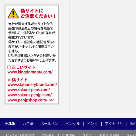
7. ユーザー
1) ユーザ
(1) 他の
(2) 他の
(3) 上記
(4) 他の
(5) 公序
(6) 犯罪
(7) 弊社
目的とした
(8) 本サ
(9) 弊社
(10) ユ
を不正に使
(11) コ
て使用もし
HOME
|
万年筆
|
ボールペン
|
ペンシル
|
インク
|
アクセサリ
|
筆
(12) そ
オンライン買取見積
|
委託受付
|
店舗情報
|
ブログ
|
新規会員登録
|
マイ