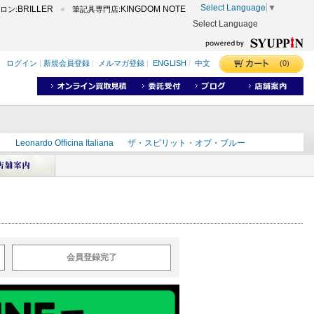
Select Language
▼
BRILLER
KINGDOM NOTE
ロン:
筆記具専門店:
Select Language
(0)
ログイン
|
新規会員登録
|
メルマガ登録
|
ENGLISH
/
中文
ク
Leonardo Officina Italiana
ザ・スピリット・オブ・ブルー
ラインD
出雲
世界のことわざ
masahiro
ショーンデザイン
ーズ
カヴゼットインク
スーベレーン
モンブラン
会員登録完了