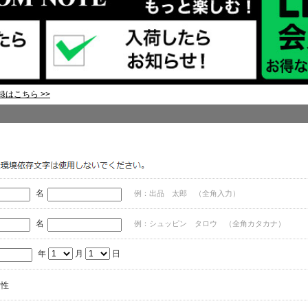
はこちら >>
名
例：出品 太郎 （全角入力）
名
例：シュッピン タロウ （全角カタカナ）
年
月
日
女性