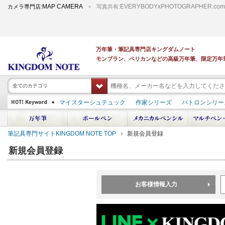
MAP CAMERA
EVERYBODYxPHOTOGRAPHER.com
カメラ専門店:
写真共有:
万年筆・筆記具専門店キングダムノート
モンブラン、ペリカンなどの高級万年筆、限定万年
全てのカテゴリ
マイスターシュテュック
作家シリーズ
パトロンシリー
スーベレーン
PILOT 蒔絵
ダイアミン ボトルインク
中屋万年筆
プラチナ 出雲 キングダムノート別注
アルマンドシモーニクラ
筆記具専門サイトKINGDOM NOTE TOP
新規会員登録
デモンストレーター
M400
M800
長刀研ぎ
ドルチェビータ
エク
新規会員登録
お客様情報入力