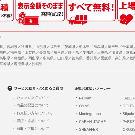
した情報のみを開示し、ユーザーの個人情報を表示しない場合。
の任意性
ザーから寄せられた情報を、ユーザーの個人情報を表示せずに開示する場合。
人情報の提供はお客様の任意ですが、必要な個人情報をご提供いただけない場合、当
了承下さい。
ザーが個人情報の開示について同意している場合。
により開示が求められた場合。
が容易に知覚できない方法による個人情報の取得
ア
で取り扱う商品またはサービスに関する案内や情報提供（郵便、電子メール等による
ページでは、利用者が当社ホームページに再訪問される際、より便利に当社ホームペ
する場合があります。
県／宮城県／秋田県／山形県／福島県／茨城県／栃木県／群馬県／埼玉県／千葉県
が利用目的を示してユーザーから取得した情報を、その利用目的の範囲内で利用する場
川県／福井県／山梨県／長野県／岐阜県／静岡県／愛知県／三重県／滋賀県／京都
の統計的分析のため、または掲載された広告にクッキーを使用する場合があります。
鳥取県／島根県／岡山県／広島県／山口県／徳島県／香川県／愛媛県／高知県／福
供
宮崎県／鹿児島県／沖縄県
、各ユーザーに対し、当該ユーザーの購入商品の情報、及び弊社の特価商品の情報等
報に関するお問合せ対応
ユーザーはこれに同意するものとします。
は、当社の保有する個人データに関し、ご本人から利用目的の通知，開示，内容の訂正
の停止の請求などがあれば、ご本人の確認をさせていただいた上で、速やかに対応し
ガジンについて
、ご相談にも対応いたします。尚、シュッピン会員のお客様は、当社が保有する個人
、本サイトのメールマガジンの購読に際し、ユーザー本人の責任においてメールマガ
正規お取扱いメーカー
開示請求には手数料として800円(税別)をご本人様にご負担いただいております。
て入力されたメールアドレスに、本サイトのお知らせをメールにてお送りさせていた
ショッピングガイド
Pelikan
FABER
の個人情報に関するお問合せは、以下の窓口で承ります。お問合せの内容により必要な
らのメールの受け取りを希望されない場合は、下記リンクから設定の変更を行ってく
商品の配送について
OMAS
DELTA
。
員のお客様は
こちら
お支払い方法について
Montegrappa
Stipula
前にログインする必要があります。
保証・返品について
CARAN d'ACHE
PARKE
シュッピン株式会社
ジン会員のお客様は
こちら
買取・下取について
SHEAFFER
Mail：privacy@syup
CROS