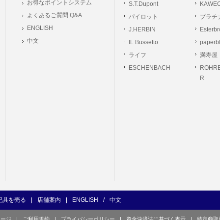
お得なポイントシステム
S.T.Dupont
KAWE
の義務
よくあるご質問 Q&A
パイロット
プラチ
ーは本サイト及び本サービスの利用に当たり、以下の行為を行なってはならないもの
ENGLISH
J.HERBIN
Esterb
ユーザー、第三者もしくは弊社の著作権又はその他の権利を侵害する行為、及び侵害す
中文
IL Bussetto
paperb
ユーザー、第三者もしくは弊社の財産またはプライバシーを侵害する行為、及び侵害す
ライフ
満寿屋
の他、他のユーザー、第三者もしくは弊社に不利益又は損害を与える行為、および与え
ESCHENBACH
ROHRE
ユーザー、第三者、もしくは弊社を誹謗中傷する行為。
R
良俗に反する行為、またはそのおそれのある行為、もしくは公序良俗に反する情報を
的行為、または犯罪的行為に結びつく行為、もしくはその恐れのある行為。
の承認なく本サイト及び本サービスを通じて、または本サイト及び本サービスに関連
行為。
イト及び本サービスの運営を妨げるような行為、誹謗するような行為。
の企業活動の運営を妨げるような行為、誹謗するような行為。
ーザーID、パスワード、メールアドレス及びこれに伴う個人情報を登録する際、偽造
用する行為。
ンピュータウィルス等の有害なプログラム及びデータを本サイト及び本サービスを通じ
くは提供する行為。
記具を売る
|
店舗案内
|
ENGLISH
/
中文
の他、法令に違反または違反する恐れのある行為。
ページ
|
ご利用規約
|
プライバシーポリシー
|
資金決済法に基づく表示
|
特定商取