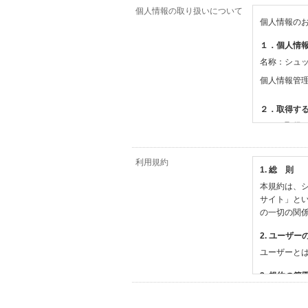
個人情報の取り扱いについて
個人情報の
１．個人情
名称：シュ
個人情報管
２．取得す
（１）取得
【シュッピ
・必須登録
利用規約
1. 総 則
・任意登録
本規約は、シ
【当社サー
サイト」と
・お支払い
の一切の関
・法律上の
情報
2. ユーザー
・EVERY
ユーザーと
撮影機材や
・当社サー
3. 規約の範
・当社ウェ
1) 本規約
【外部サー