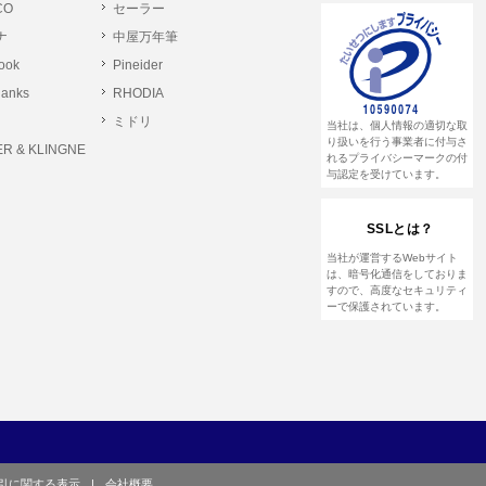
CO
セーラー
ナ
中屋万年筆
とします。
rook
Pineider
る恐れのある行為。
lanks
RHODIA
る恐れのある行為。
ミドリ
当社は、個人情報の適切な取
る恐れのある行為。
り扱いを行う事業者に付与さ
R & KLINGNE
れるプライバシーマークの付
与認定を受けています。
他のユーザーまたは第三者に提供する行為。
SSLとは？
して営利を目的とした行為、またはその準備を
当社が運営するWebサイト
は、暗号化通信をしておりま
すので、高度なセキュリティ
ーで保護されています。
や虚偽の登録をする行為、または登録した内容
て、または本サイト及び本サービスに関連し
引に関する表示
|
会社概要