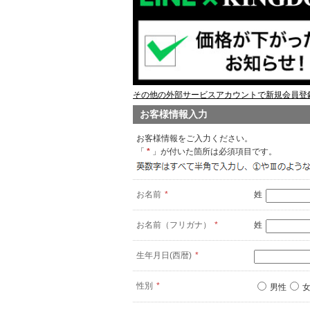
その他の外部サービスアカウントで新規会員登録
お客様情報入力
お客様情報をご入力ください。
「
*
」が付いた箇所は必須項目です。
お名前
*
姓
お名前（フリガナ）
*
姓
生年月日(西暦)
*
性別
*
男性