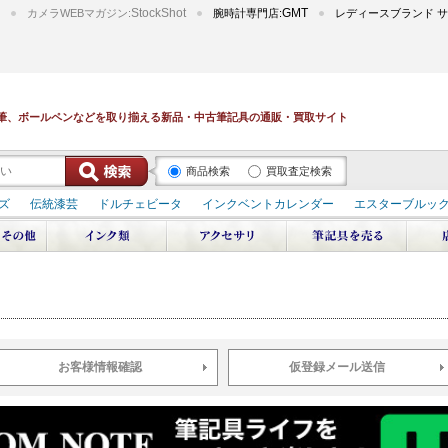
StockShot
GMT
カメラWEBマガジン:
腕時計専門店:
レディースブランド サ
筆、ボールペンなどを取り揃える新品・中古筆記具の通販・買取サイト
商品検索
買取査定検索
ズ
伝統漆芸
ドルチェビータ
インクベントカレンダー
エスターブルッ
デュポン スペース オデッセイ
輪島屋善仁 深海
エテルニタ･アヴァンティ
ブ
ペリカン オーシャンスワール
源氏物語
作家シリーズ
パトロンシリ
リドール
周年記念
アルタミラ 山田ゆりか
お客様情報確認
仮登録メール送信