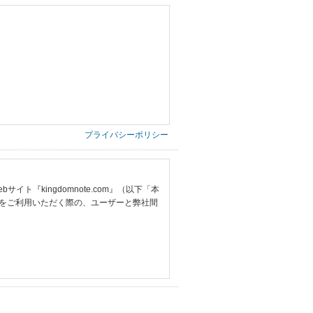
プライバシーポリシー
『kingdomnote.com』（以下「本
をご利用いただく際の、ユーザーと弊社間
提供いただいた情報）
票の写し等）、および当該書類に含まれる
ご希望される住所※、投稿時にご提供いただいた