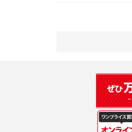
2) 弊社が
会員登録時
す。本規約
に基づき、
について取
3) 弊社は
た場合は、
（２）利用
は、変更後
・当社物品
質管理、ア
4. ユーザ
・メールマ
1) ユーザ
・EVERYB
ーザー自身
・上記の他
等を行なわ
します。
３．個人情
2) ユーザ
当社は、以
に届け出る
(1)ご本
3) 弊社は
止すること
4) ユーザ
(2)法令等
は、ユーザ
(3)ご本人
(4)国の
5. 登録事項
本人の同意
1) ユーザ
(5)業務
2) 弊社は
の安全管理
報に関し、