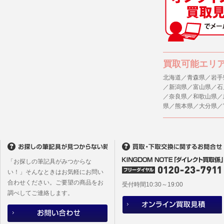
(1) 統計
４．ご提供
(2) ユー
当社への個
ますのでご
(3) ユー
(4) 法令
５．ご本人
買取可能エリ
(5) 弊社
当社ホーム
キーを使用
北海道／青森県／岩手
(6) 弊社
／新潟県／富山県／石
また利用者
／奈良県／和歌山県／
6. 情報の提
県／熊本県／大分県／
1)弊社は
６．個人情
ものとし、
(1)当社
者への提供
2)メールマ
するご質問
ユーザーは
※個人情報の
フォームに
「お探しの筆記具がみつからな
(2)当社
本サイトか
い！」そんなときはお気軽にお問い
があります
合わせください。ご要望の商品をお
本サイト会
受付時間10:30～19:00
調べしてご連絡します。
※設定変更
メールマガ