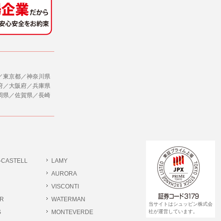
社のサービス等が利用できない場合があり
ダイレクトメールなど）を行なう場合。
ージを閲覧・利用していただくためにクッ
／東京都／神奈川県
合。
府／大阪府／兵庫県
岡県／佐賀県／長崎
、ユーザーに有益かつ便利な情報を提供する
，追加又は削除，利用の停止，消去及び第三
ます。また当社の個人情報の取り扱いに関
データの削除を要求する権利があります。
ジン購読の登録をするものとします。
だきます。
-CASTELL
LAMY
書類提出や質問へのご回答をお願いすること
ださい。
AURORA
VISCONTI
R
WATERMAN
 個人情報相談窓口
当サイトはシュッピン株式会
pin.com (受付)
S
MONTEVERDE
社が運営しています。