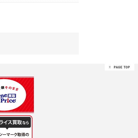
する追加規定は、本規約の一部を構成しま
は、その許可の際にご同意いただいた内容
ます。
設定によりお客様が当社に開示を認めた情報
諾するものとします。弊社が本規約を変更し
イト又は本サービスを利用された場合に
理、請求収納、商品・サービスの提供、品
のため
め
レス及び弊社が指定する個人情報などを、ユ
持って厳重に管理し、第三者に譲渡、貸与
は、ユーザー自身の行為とみなされるものと
個人情報を知り得た場合には、速やかに弊社
第三者に提供したりいたしません。
禁止、お客様からのお申し出により利用を停
るものとします。
過誤、第三者の使用などによる損害の責任
意を得ることが困難であるとき。
に対して協力する必要がある場合であって、
手続きを行なうものとします。
ただし、委託する場合は委託した個人データ
を利用する過程において、弊社が知り得た情