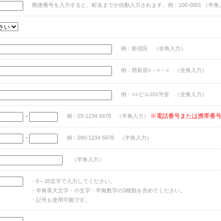
郵便番号を入力すると、町名までが自動入力されます。例：100-0001 （半角
例：新宿区 （全角入力）
例：西新宿○－○－○ （全角入力）
例：○○ビル101号室 （全角入力）
-
※電話番号または携帯番
例：03-1234-5678 （半角入力）
-
例：090-1234-5678 （半角入力）
（半角入力）
・8～20文字で入力してください。
・半角英大文字・小文字・半角数字の3種類を含めてください。
・記号も使用可能です。