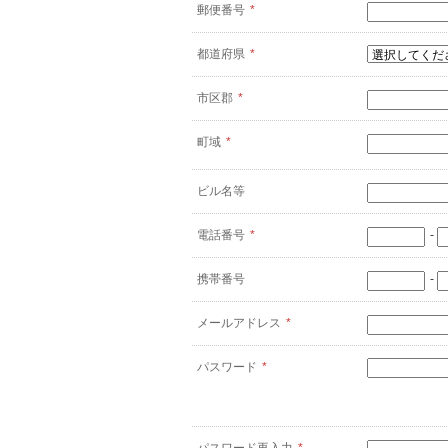
郵便番号
*
都道府県
*
市区郡
*
町域
*
ビル名等
電話番号
*
-
携帯番号
-
メールアドレス
*
パスワード
*