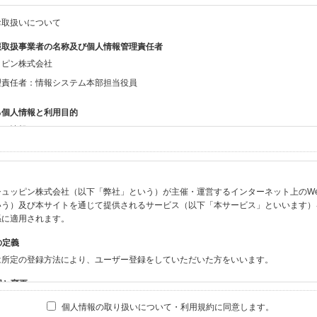
お取扱いについて
報取扱事業者の名称及び個人情報管理責任者
ッピン株式会社
理責任者：情報システム本部担当役員
る個人情報と利用目的
する情報
ン会員共通でご登録いただく情報】
：氏名、生年月日、性別、住所、電話番号、メールアドレス、パスワード
：ニックネーム、プロフィール画像、希望するメールマガジンの種類
ュッピン株式会社（以下「弊社」という）が主催・運営するインターネット上のWebサイト
ビスをご利用時に当社が取得またはご提供いただく情報】
いう）及び本サイトを通じて提供されるサービス（以下「本サービス」といいます）
やお振込みに関わる情報（クレジットカード・銀行口座・電子マネー等の決済時にご
係に適用されます。
要請等により、本人確認を行うための本人確認書類（運転免許証、健康保険証、住民
の定義
BODY×PHOTOGRAPHER.comのご利用に伴いご登録いただいた、広範囲設定を
は所定の登録方法により、ユーザー登録をしていただいた方をいいます。
機材の設定等に関する情報、および画像データとその画像データに含まれる情報
ビスのご利用履歴
囲と変更
ブサイト・サービス内のクッキー情報
は、本サイト及び本サービスの利用に関し、弊社及び全てのユーザーに適用されます。
個人情報の取り扱いについて・利用規約に同意します。
ビスアカウントを利用される場合】