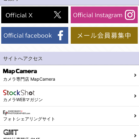
(2)法令等により開示を求められた場合。
(1) 統計した情報のみを開示し、ユーザーの個人情報を表示しない場合。
(3)ご本人または公衆の生命、身体又は財産の保護のために必要がある場合であって、本人の同意を得ることが困難であるとき。
(2) ユーザーから寄せられた情報を、ユーザーの個人情報を表示せずに開示する場合。
(4)国の機関若しくは地方公共団体又はその委託を受けた者が法令の定める事務を遂行することに対して協力する必要がある場合であって、本人の同意を得ることにより当該事務の遂行に支障を及ぼすおそれがあるとき。
(3) ユーザーが個人情報の開示について同意している場合。
(5)業務を円滑に進めるために、外部業者に個人データの一部又は全部の処理を委託する場合（ただし、委託する場合は委託した個人データの安全管理が図られるように、委託先に対する必要かつ適切な監督を行ないます）。
(4) 法令により開示が求められた場合。
(5) 弊社で取り扱う商品またはサービスに関する案内や情報提供（郵便、電子メール等によるダイレクトメールなど）を行なう場合。
４．ご提供の任意性
(6) 弊社が利用目的を示してユーザーから取得した情報を、その利用目的の範囲内で利用する場合。
当社への個人情報の提供はお客様の任意ですが、必要な個人情報をご提供いただけない場合、当社のサービス等が利用できない場合がありますのでご了承下さい。
サイトへアクセス
6. 情報の提供
５．ご本人が容易に知覚できない方法による個人情報の取得
1)弊社は、各ユーザーに対し、当該ユーザーの購入商品の情報、及び弊社の特価商品の情報等、ユーザーに有益かつ便利な情報を提供するものとし、ユーザーはこれに同意するものとします。
当社ホームページでは、利用者が当社ホームページに再訪問される際、より便利に当社ホームページを閲覧・利用していただくためにクッキーを使用する場合があります。
カメラ専門店 MapCamera
2)メールマガジンについて
また利用者の統計的分析のため、または掲載された広告にクッキーを使用する場合があります。
ユーザーは、本サイトのメールマガジンの購読に際し、ユーザー本人の責任においてメールマガジン購読の登録をするものとします。
６．個人情報に関するお問合せ対応
カメラWEBマガジン
フォームにて入力されたメールアドレスに、本サイトのお知らせをメールにてお送りさせていただきます。
本サイトからのメールの受け取りを希望されない場合は、下記リンクから設定の変更を行ってください。
(1)当社は、当社の保有する個人データに関し、ご本人から利用目的の通知，開示，内容の訂正，追加又は削除，利用の停止，消去及び第三者への提供の停止の請求などがあれば、ご本人の確認をさせていただいた上で、速やかに対応します。また当社の個人情報の取り扱いに関するご質問、ご相談にも対応いたします。尚、シュッピン会員のお客様は、当社が保有する個人データの削除を要求する権利があります。
こちら
本サイト会員のお客様は
※個人情報の開示請求には手数料として800円(税別)をご本人様にご負担いただいております。
フォトシェアリングサイト
※設定変更前にログインする必要があります。
(2)当社の個人情報に関するお問合せは、以下の窓口で承ります。お問合せの内容により必要な書類提出や質問へのご回答をお願いすることがあります。
こちら
メールマガジン会員のお客様は