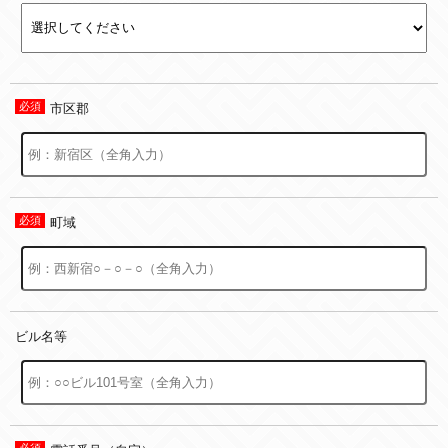
市区郡
町域
ビル名等