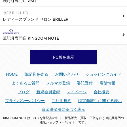
腕時計専門店 GMT
シュッピン株式会社 個人情報相談窓口
Mail：privacy@syuppin.com (受付)
7. ユーザーの義務
レディースブランド サロン BRILLER
1) ユーザーは本サイト及び本サービスの利用に当たり、以下の行為を行なってはならないものとします。
(1) 他のユーザー、第三者もしくは弊社の著作権又はその他の権利を侵害する行為、及び侵害する恐れのある行為。
筆記具専門店 KINGDOM NOTE
(2) 他のユーザー、第三者もしくは弊社の財産またはプライバシーを侵害する行為、及び侵害する恐れのある行為。
(3) 上記の他、他のユーザー、第三者もしくは弊社に不利益又は損害を与える行為、および与える恐れのある行為。
(4) 他のユーザー、第三者、もしくは弊社を誹謗中傷する行為。
PC版を表示
(5) 公序良俗に反する行為、またはそのおそれのある行為、もしくは公序良俗に反する情報を他のユーザーまたは第三者に提供する行為。
(6) 犯罪的行為、または犯罪的行為に結びつく行為、もしくはその恐れのある行為。
HOME
筆記具を売る
お問い合わせ
ショッピングガイド
(7) 弊社の承認なく本サイト及び本サービスを通じて、または本サイト及び本サービスに関連して営利を目的とした行為、またはその準備を目的とした行為。
よくあるご質問
メルマガ登録
委託受付
店舗情報
(8) 本サイト及び本サービスの運営を妨げるような行為、誹謗するような行為。
ブログ
新規会員登録
マイページ
会社概要
(9) 弊社の企業活動の運営を妨げるような行為、誹謗するような行為。
プライバシーポリシー
ご利用規約
特定商取引に関する表示
(10) ユーザーID、パスワード、メールアドレス及びこれに伴う個人情報を登録する際、偽造や虚偽の登録をする行為、または登録した内容を不正に使用する行為。
資金決済法に基づく表示
(11) コンピュータウィルス等の有害なプログラム及びデータを本サイト及び本サービスを通じて、または本サイト及び本サービスに関連して使用もしくは提供する行為。
KINGDOM NOTEは、様々な筆記具の中古・新品販売、買取・下取を行う筆記具専門の
(12) その他、法令に違反または違反する恐れのある行為。
通販ショップ（ECサイト）です。
(13) その他、弊社が不適切と判断する行為。