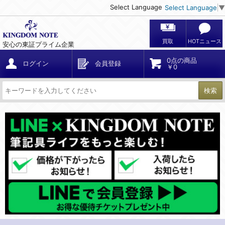
Select Language
Select Language
▼
買取
HOTニュース
安心の東証プライム企業
0点の商品
ログイン
会員登録
￥0
検索