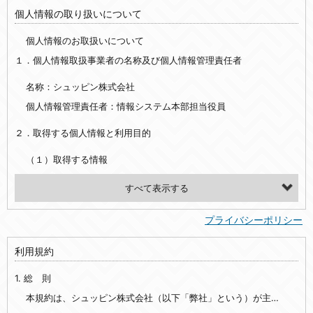
個人情報の取り扱いについて
個人情報のお取扱いについて
１．個人情報取扱事業者の名称及び個人情報管理責任者
名称：シュッピン株式会社
個人情報管理責任者：情報システム本部担当役員
２．取得する個人情報と利用目的
（１）取得する情報
【シュッピン会員共通でご登録いただく情報】
・必須登録：氏名、生年月日、性別、住所、電話番号、メールアドレス、パスワード
プライバシーポリシー
・任意登録：ニックネーム、プロフィール画像、希望するメールマガジンの種類
利用規約
【当社サービスをご利用時に当社が取得またはご提供いただく情報】
1. 総 則
・お支払いやお振込みに関わる情報（クレジットカード・銀行口座・電子マネー等の決済時にご提供いただいた情報）
・法律上の要請等により、本人確認を行うための本人確認書類（運転免許証、健康保険証、住民票の写し等）、および当該書類に含まれる情報
本規約は、シュッピン株式会社（以下「弊社」という）が主催・運営するインターネット上のWebサイト『mapcamera.com』（以下「本サイト」という）及び本サイトを通じて提供されるサービス（以下「本サービス」といいます）をご利用いただく際の、ユーザーと弊社間の一切の関係に適用されます。