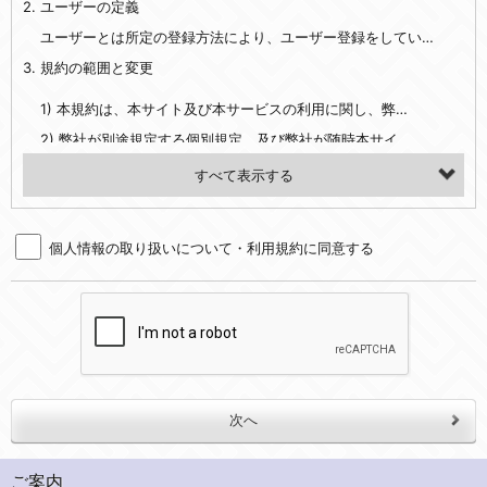
2. ユーザーの定義
・EVERYBODY×PHOTOGRAPHER.comのご利用に伴いご登録いただいた、広範囲設定をご希望される住所※、投稿時にご提供いただいた撮影機材や機材の設定等に関する情報、および画像データとその画像データに含まれる情報
・当社サービスのご利用履歴
ユーザーとは所定の登録方法により、ユーザー登録をしていただいた方をいいます。
3. 規約の範囲と変更
・当社ウェブサイト・サービス内のクッキー情報
1) 本規約は、本サイト及び本サービスの利用に関し、弊社及び全てのユーザーに適用されます。>
【外部サービスアカウントを利用される場合】
2) 弊社が別途規定する個別規定、及び弊社が随時本サイト内に掲示またはユーザーに対し通知する追加規定は、本規約の一部を構成します。本規約と個別規定及び追加規定が異なる場合は、個別規定及び追加規定が優先するものとします。
会員登録時にソーシャルネットワーキングサービス等の外部サービスとの連携を許可した場合には、その許可の際にご同意いただいた内容に基づき、当該外部サービスでユーザーが利用するIDおよび当該外部サービスのプライバシー設定によりお客様が当社に開示を認めた情報について取得いたします
3) 弊社はユーザーの承諾を得ることなく、本規約を変更できるものとし、ユーザーはこれを承諾するものとします。弊社が本規約を変更した場合は、本サイト内に掲示またはユーザーに対し通知するものとし、その後にユーザーが本サイト又は本サービスを利用された場合には、変更後の本規約を承諾したものとみなされます。
（２）利用目的
4. ユーザーの登録内容について
・当社物品販売、古物買取事業および個人・法人の売買仲介業に伴うご案内、契約、申し込み処理、請求収納、商品・サービスの提供、品質管理、アフターサービスの提供、加工サービスの提供、ポイント管理、商品・サービスの改善のため
個人情報の取り扱いについて・利用規約に同意する
1) ユーザーは、本サイトの利用に際し、ユーザー本人のユーザーID、パスワード、メールアドレス及び弊社が指定する個人情報などを、ユーザー自身の責任において登録するものとします。ユーザーは登録したこれらの情報を、責任を持って厳重に管理し、第三者に譲渡、貸与等を行なわないものとします。ユーザーのユーザーID及びパスワードを利用して行われた行為は、ユーザー自身の行為とみなされるものとします。
・メールマガジンの配信、および当社が提供する商品・サービスについてのアンケート実施のため
2) ユーザーが本サイト内で第三者のユーザーID、パスワード、メールアドレス及びこれに伴う個人情報を知り得た場合には、速やかに弊社に届け出るものとします。
・EVERYBODY×PHOTOGRAPHER.comのフォトシェアリングサービス運営のため
3) 弊社は一年以上に亘って使用がないユーザーIDとこれに伴う個人情報を抹消することができるものとします。
・上記の他、会員の利便性を図ることを目的とした総合的なサービスを提供するため
4) ユーザーID、パスワード、メールアドレス及びこれに伴う個人情報の管理不十分、使用上の過誤、第三者の使用などによる損害の責任は、ユーザーが負うものとし、弊社は一切責任を負いません。
３．個人情報の第三者提供と委託
5. 登録事項
当社は、以下のいずれかの場合を除いて、個人データを同意いただいた範囲を超えて利用したり第三者に提供したりいたしません。
1) ユーザーは、メールアドレスその他の登録事項に変更が生じた場合、直ちに弊社所定の変更手続きを行なうものとします。
2) 弊社はユーザーの入会申込により知り得た情報、またはユーザーが本サイト及び本サービスを利用する過程において、弊社が知り得た情報に関し、以下の項目に該当する場合に利用することができるものとします。
(1)ご本人の同意がある場合。なお第三者に提供する場合には原則として、機密保持、再提供の禁止、お客様からのお申し出により利用を停止することを契約の条件といたします。
ご案内