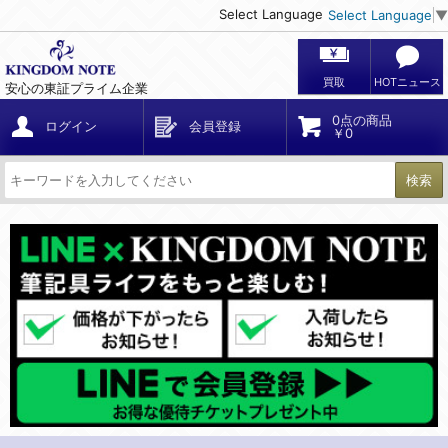
Select Language
Select Language
▼
買取
HOTニュース
安心の東証プライム企業
0点の商品
ログイン
会員登録
￥0
検索