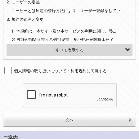
2. ユーザーの定義
・EVERYBODY×PHOTOGRAPHER.comのご利用に伴いご登録いただいた、広範囲設定をご希望される住所※、投稿時にご提供いただいた撮影機材や機材の設定等に関する情報、および画像データとその画像データに含まれる情報
・当社サービスのご利用履歴
ユーザーとは所定の登録方法により、ユーザー登録をしていただいた方をいいます。
3. 規約の範囲と変更
・当社ウェブサイト・サービス内のクッキー情報
1) 本規約は、本サイト及び本サービスの利用に関し、弊社及び全てのユーザーに適用されます。>
【外部サービスアカウントを利用される場合】
2) 弊社が別途規定する個別規定、及び弊社が随時本サイト内に掲示またはユーザーに対し通知する追加規定は、本規約の一部を構成します。本規約と個別規定及び追加規定が異なる場合は、個別規定及び追加規定が優先するものとします。
会員登録時にソーシャルネットワーキングサービス等の外部サービスとの連携を許可した場合には、その許可の際にご同意いただいた内容に基づき、当該外部サービスでユーザーが利用するIDおよび当該外部サービスのプライバシー設定によりお客様が当社に開示を認めた情報について取得いたします
3) 弊社はユーザーの承諾を得ることなく、本規約を変更できるものとし、ユーザーはこれを承諾するものとします。弊社が本規約を変更した場合は、本サイト内に掲示またはユーザーに対し通知するものとし、その後にユーザーが本サイト又は本サービスを利用された場合には、変更後の本規約を承諾したものとみなされます。
（２）利用目的
4. ユーザーの登録内容について
・当社物品販売、古物買取事業および個人・法人の売買仲介業に伴うご案内、契約、申し込み処理、請求収納、商品・サービスの提供、品質管理、アフターサービスの提供、加工サービスの提供、ポイント管理、商品・サービスの改善のため
個人情報の取り扱いについて・利用規約に同意する
1) ユーザーは、本サイトの利用に際し、ユーザー本人のユーザーID、パスワード、メールアドレス及び弊社が指定する個人情報などを、ユーザー自身の責任において登録するものとします。ユーザーは登録したこれらの情報を、責任を持って厳重に管理し、第三者に譲渡、貸与等を行なわないものとします。ユーザーのユーザーID及びパスワードを利用して行われた行為は、ユーザー自身の行為とみなされるものとします。
・メールマガジンの配信、および当社が提供する商品・サービスについてのアンケート実施のため
2) ユーザーが本サイト内で第三者のユーザーID、パスワード、メールアドレス及びこれに伴う個人情報を知り得た場合には、速やかに弊社に届け出るものとします。
・EVERYBODY×PHOTOGRAPHER.comのフォトシェアリングサービス運営のため
3) 弊社は一年以上に亘って使用がないユーザーIDとこれに伴う個人情報を抹消することができるものとします。
・上記の他、会員の利便性を図ることを目的とした総合的なサービスを提供するため
4) ユーザーID、パスワード、メールアドレス及びこれに伴う個人情報の管理不十分、使用上の過誤、第三者の使用などによる損害の責任は、ユーザーが負うものとし、弊社は一切責任を負いません。
３．個人情報の第三者提供と委託
5. 登録事項
当社は、以下のいずれかの場合を除いて、個人データを同意いただいた範囲を超えて利用したり第三者に提供したりいたしません。
1) ユーザーは、メールアドレスその他の登録事項に変更が生じた場合、直ちに弊社所定の変更手続きを行なうものとします。
2) 弊社はユーザーの入会申込により知り得た情報、またはユーザーが本サイト及び本サービスを利用する過程において、弊社が知り得た情報に関し、以下の項目に該当する場合に利用することができるものとします。
(1)ご本人の同意がある場合。なお第三者に提供する場合には原則として、機密保持、再提供の禁止、お客様からのお申し出により利用を停止することを契約の条件といたします。
ご案内