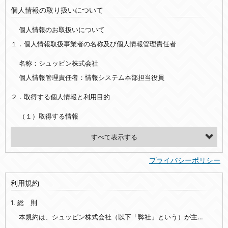
個人情報の取り扱いについて
個人情報のお取扱いについて
１．個人情報取扱事業者の名称及び個人情報管理責任者
名称：シュッピン株式会社
個人情報管理責任者：情報システム本部担当役員
２．取得する個人情報と利用目的
（１）取得する情報
【シュッピン会員共通でご登録いただく情報】
・必須登録：氏名、生年月日、性別、住所、電話番号、メールアドレス、パスワード
プライバシーポリシー
・任意登録：ニックネーム、プロフィール画像、希望するメールマガジンの種類
利用規約
【当社サービスをご利用時に当社が取得またはご提供いただく情報】
1. 総 則
・お支払いやお振込みに関わる情報（クレジットカード・銀行口座・電子マネー等の決済時にご提供いただいた情報）
・法律上の要請等により、本人確認を行うための本人確認書類（運転免許証、健康保険証、住民票の写し等）、および当該書類に含まれる情報
本規約は、シュッピン株式会社（以下「弊社」という）が主催・運営するインターネット上のWebサイト『mapcamera.com』（以下「本サイト」という）及び本サイトを通じて提供されるサービス（以下「本サービス」といいます）をご利用いただく際の、ユーザーと弊社間の一切の関係に適用されます。