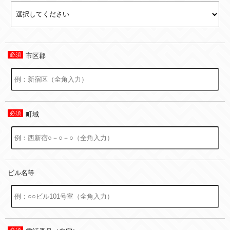
市区郡
町域
ビル名等