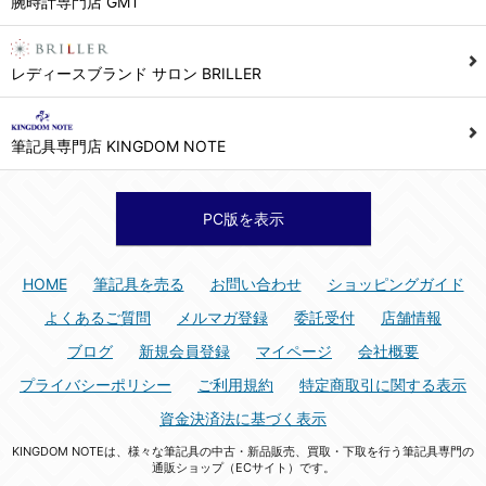
腕時計専門店 GMT
シュッピン株式会社 個人情報相談窓口
Mail：privacy@syuppin.com (受付)
7. ユーザーの義務
レディースブランド サロン BRILLER
1) ユーザーは本サイト及び本サービスの利用に当たり、以下の行為を行なってはならないものとします。
(1) 他のユーザー、第三者もしくは弊社の著作権又はその他の権利を侵害する行為、及び侵害する恐れのある行為。
筆記具専門店 KINGDOM NOTE
(2) 他のユーザー、第三者もしくは弊社の財産またはプライバシーを侵害する行為、及び侵害する恐れのある行為。
(3) 上記の他、他のユーザー、第三者もしくは弊社に不利益又は損害を与える行為、および与える恐れのある行為。
(4) 他のユーザー、第三者、もしくは弊社を誹謗中傷する行為。
PC版を表示
(5) 公序良俗に反する行為、またはそのおそれのある行為、もしくは公序良俗に反する情報を他のユーザーまたは第三者に提供する行為。
(6) 犯罪的行為、または犯罪的行為に結びつく行為、もしくはその恐れのある行為。
HOME
筆記具を売る
お問い合わせ
ショッピングガイド
(7) 弊社の承認なく本サイト及び本サービスを通じて、または本サイト及び本サービスに関連して営利を目的とした行為、またはその準備を目的とした行為。
よくあるご質問
メルマガ登録
委託受付
店舗情報
(8) 本サイト及び本サービスの運営を妨げるような行為、誹謗するような行為。
ブログ
新規会員登録
マイページ
会社概要
(9) 弊社の企業活動の運営を妨げるような行為、誹謗するような行為。
プライバシーポリシー
ご利用規約
特定商取引に関する表示
(10) ユーザーID、パスワード、メールアドレス及びこれに伴う個人情報を登録する際、偽造や虚偽の登録をする行為、または登録した内容を不正に使用する行為。
資金決済法に基づく表示
(11) コンピュータウィルス等の有害なプログラム及びデータを本サイト及び本サービスを通じて、または本サイト及び本サービスに関連して使用もしくは提供する行為。
KINGDOM NOTEは、様々な筆記具の中古・新品販売、買取・下取を行う筆記具専門の
(12) その他、法令に違反または違反する恐れのある行為。
通販ショップ（ECサイト）です。
(13) その他、弊社が不適切と判断する行為。