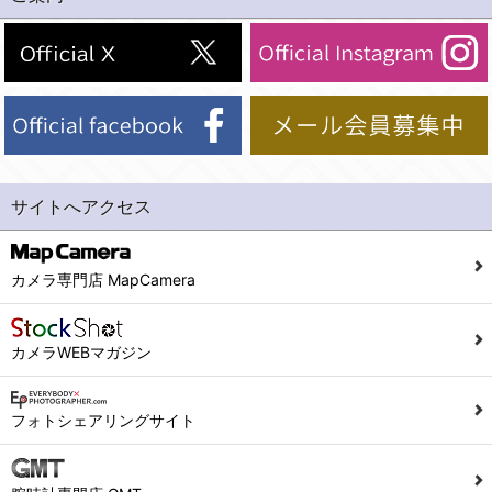
(2)法令等により開示を求められた場合。
(1) 統計した情報のみを開示し、ユーザーの個人情報を表示しない場合。
(3)ご本人または公衆の生命、身体又は財産の保護のために必要がある場合であって、本人の同意を得ることが困難であるとき。
(2) ユーザーから寄せられた情報を、ユーザーの個人情報を表示せずに開示する場合。
(4)国の機関若しくは地方公共団体又はその委託を受けた者が法令の定める事務を遂行することに対して協力する必要がある場合であって、本人の同意を得ることにより当該事務の遂行に支障を及ぼすおそれがあるとき。
(3) ユーザーが個人情報の開示について同意している場合。
(5)業務を円滑に進めるために、外部業者に個人データの一部又は全部の処理を委託する場合（ただし、委託する場合は委託した個人データの安全管理が図られるように、委託先に対する必要かつ適切な監督を行ないます）。
(4) 法令により開示が求められた場合。
(5) 弊社で取り扱う商品またはサービスに関する案内や情報提供（郵便、電子メール等によるダイレクトメールなど）を行なう場合。
４．ご提供の任意性
(6) 弊社が利用目的を示してユーザーから取得した情報を、その利用目的の範囲内で利用する場合。
当社への個人情報の提供はお客様の任意ですが、必要な個人情報をご提供いただけない場合、当社のサービス等が利用できない場合がありますのでご了承下さい。
サイトへアクセス
6. 情報の提供
５．ご本人が容易に知覚できない方法による個人情報の取得
1)弊社は、各ユーザーに対し、当該ユーザーの購入商品の情報、及び弊社の特価商品の情報等、ユーザーに有益かつ便利な情報を提供するものとし、ユーザーはこれに同意するものとします。
当社ホームページでは、利用者が当社ホームページに再訪問される際、より便利に当社ホームページを閲覧・利用していただくためにクッキーを使用する場合があります。
カメラ専門店 MapCamera
2)メールマガジンについて
また利用者の統計的分析のため、または掲載された広告にクッキーを使用する場合があります。
ユーザーは、本サイトのメールマガジンの購読に際し、ユーザー本人の責任においてメールマガジン購読の登録をするものとします。
６．個人情報に関するお問合せ対応
カメラWEBマガジン
フォームにて入力されたメールアドレスに、本サイトのお知らせをメールにてお送りさせていただきます。
本サイトからのメールの受け取りを希望されない場合は、下記リンクから設定の変更を行ってください。
(1)当社は、当社の保有する個人データに関し、ご本人から利用目的の通知，開示，内容の訂正，追加又は削除，利用の停止，消去及び第三者への提供の停止の請求などがあれば、ご本人の確認をさせていただいた上で、速やかに対応します。また当社の個人情報の取り扱いに関するご質問、ご相談にも対応いたします。尚、シュッピン会員のお客様は、当社が保有する個人データの削除を要求する権利があります。
こちら
本サイト会員のお客様は
※個人情報の開示請求には手数料として800円(税別)をご本人様にご負担いただいております。
フォトシェアリングサイト
※設定変更前にログインする必要があります。
(2)当社の個人情報に関するお問合せは、以下の窓口で承ります。お問合せの内容により必要な書類提出や質問へのご回答をお願いすることがあります。
こちら
メールマガジン会員のお客様は