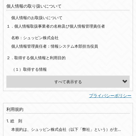
個人情報の取り扱いについて
個人情報のお取扱いについて
１．個人情報取扱事業者の名称及び個人情報管理責任者
名称：シュッピン株式会社
個人情報管理責任者：情報システム本部担当役員
２．取得する個人情報と利用目的
（１）取得する情報
【シュッピン会員共通でご登録いただく情報】
・必須登録：氏名、生年月日、性別、住所、電話番号、メールアドレス、パスワード
プライバシーポリシー
・任意登録：ニックネーム、プロフィール画像、希望するメールマガジンの種類
利用規約
【当社サービスをご利用時に当社が取得またはご提供いただく情報】
1. 総 則
・お支払いやお振込みに関わる情報（クレジットカード・銀行口座・電子マネー等の決済時にご提供いただいた情報）
・法律上の要請等により、本人確認を行うための本人確認書類（運転免許証、健康保険証、住民票の写し等）、および当該書類に含まれる情報
本規約は、シュッピン株式会社（以下「弊社」という）が主催・運営するインターネット上のWebサイト『mapcamera.com』（以下「本サイト」という）及び本サイトを通じて提供されるサービス（以下「本サービス」といいます）をご利用いただく際の、ユーザーと弊社間の一切の関係に適用されます。