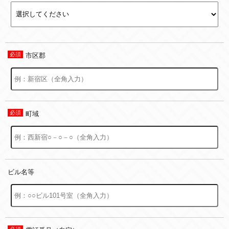
市区郡
町域
ビル名等