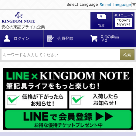
Select Language
Select Language
▼
HOTニュース
TODAY'S
NEWS+1
買取
安心の東証プライム企業
0点の商品
ログイン
会員登録
￥0
検索