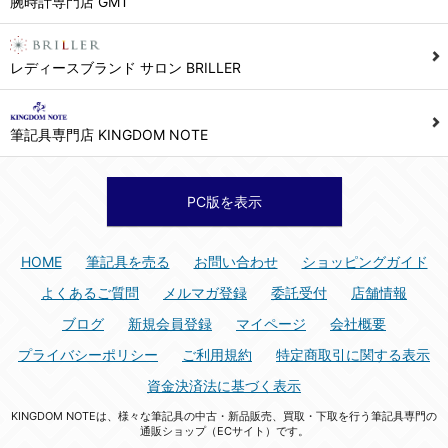
腕時計専門店 GMT
シュッピン株式会社 個人情報相談窓口
Mail：privacy@syuppin.com (受付)
7. ユーザーの義務
レディースブランド サロン BRILLER
1) ユーザーは本サイト及び本サービスの利用に当たり、以下の行為を行なってはならないものとします。
(1) 他のユーザー、第三者もしくは弊社の著作権又はその他の権利を侵害する行為、及び侵害する恐れのある行為。
筆記具専門店 KINGDOM NOTE
(2) 他のユーザー、第三者もしくは弊社の財産またはプライバシーを侵害する行為、及び侵害する恐れのある行為。
(3) 上記の他、他のユーザー、第三者もしくは弊社に不利益又は損害を与える行為、および与える恐れのある行為。
(4) 他のユーザー、第三者、もしくは弊社を誹謗中傷する行為。
PC版を表示
(5) 公序良俗に反する行為、またはそのおそれのある行為、もしくは公序良俗に反する情報を他のユーザーまたは第三者に提供する行為。
(6) 犯罪的行為、または犯罪的行為に結びつく行為、もしくはその恐れのある行為。
HOME
筆記具を売る
お問い合わせ
ショッピングガイド
(7) 弊社の承認なく本サイト及び本サービスを通じて、または本サイト及び本サービスに関連して営利を目的とした行為、またはその準備を目的とした行為。
よくあるご質問
メルマガ登録
委託受付
店舗情報
(8) 本サイト及び本サービスの運営を妨げるような行為、誹謗するような行為。
ブログ
新規会員登録
マイページ
会社概要
(9) 弊社の企業活動の運営を妨げるような行為、誹謗するような行為。
プライバシーポリシー
ご利用規約
特定商取引に関する表示
(10) ユーザーID、パスワード、メールアドレス及びこれに伴う個人情報を登録する際、偽造や虚偽の登録をする行為、または登録した内容を不正に使用する行為。
資金決済法に基づく表示
(11) コンピュータウィルス等の有害なプログラム及びデータを本サイト及び本サービスを通じて、または本サイト及び本サービスに関連して使用もしくは提供する行為。
KINGDOM NOTEは、様々な筆記具の中古・新品販売、買取・下取を行う筆記具専門の
(12) その他、法令に違反または違反する恐れのある行為。
通販ショップ（ECサイト）です。
(13) その他、弊社が不適切と判断する行為。