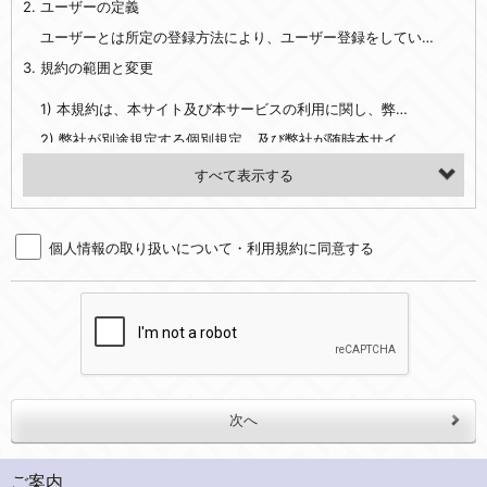
2. ユーザーの定義
・EVERYBODY×PHOTOGRAPHER.comのご利用に伴いご登録いただいた、広範囲設定をご希望される住所※、投稿時にご提供いただいた撮影機材や機材の設定等に関する情報、および画像データとその画像データに含まれる情報
・当社サービスのご利用履歴
ユーザーとは所定の登録方法により、ユーザー登録をしていただいた方をいいます。
3. 規約の範囲と変更
・当社ウェブサイト・サービス内のクッキー情報
1) 本規約は、本サイト及び本サービスの利用に関し、弊社及び全てのユーザーに適用されます。>
【外部サービスアカウントを利用される場合】
2) 弊社が別途規定する個別規定、及び弊社が随時本サイト内に掲示またはユーザーに対し通知する追加規定は、本規約の一部を構成します。本規約と個別規定及び追加規定が異なる場合は、個別規定及び追加規定が優先するものとします。
会員登録時にソーシャルネットワーキングサービス等の外部サービスとの連携を許可した場合には、その許可の際にご同意いただいた内容に基づき、当該外部サービスでユーザーが利用するIDおよび当該外部サービスのプライバシー設定によりお客様が当社に開示を認めた情報について取得いたします
3) 弊社はユーザーの承諾を得ることなく、本規約を変更できるものとし、ユーザーはこれを承諾するものとします。弊社が本規約を変更した場合は、本サイト内に掲示またはユーザーに対し通知するものとし、その後にユーザーが本サイト又は本サービスを利用された場合には、変更後の本規約を承諾したものとみなされます。
（２）利用目的
4. ユーザーの登録内容について
・当社物品販売、古物買取事業および個人・法人の売買仲介業に伴うご案内、契約、申し込み処理、請求収納、商品・サービスの提供、品質管理、アフターサービスの提供、加工サービスの提供、ポイント管理、商品・サービスの改善のため
個人情報の取り扱いについて・利用規約に同意する
1) ユーザーは、本サイトの利用に際し、ユーザー本人のユーザーID、パスワード、メールアドレス及び弊社が指定する個人情報などを、ユーザー自身の責任において登録するものとします。ユーザーは登録したこれらの情報を、責任を持って厳重に管理し、第三者に譲渡、貸与等を行なわないものとします。ユーザーのユーザーID及びパスワードを利用して行われた行為は、ユーザー自身の行為とみなされるものとします。
・メールマガジンの配信、および当社が提供する商品・サービスについてのアンケート実施のため
2) ユーザーが本サイト内で第三者のユーザーID、パスワード、メールアドレス及びこれに伴う個人情報を知り得た場合には、速やかに弊社に届け出るものとします。
・EVERYBODY×PHOTOGRAPHER.comのフォトシェアリングサービス運営のため
3) 弊社は一年以上に亘って使用がないユーザーIDとこれに伴う個人情報を抹消することができるものとします。
・上記の他、会員の利便性を図ることを目的とした総合的なサービスを提供するため
4) ユーザーID、パスワード、メールアドレス及びこれに伴う個人情報の管理不十分、使用上の過誤、第三者の使用などによる損害の責任は、ユーザーが負うものとし、弊社は一切責任を負いません。
３．個人情報の第三者提供と委託
5. 登録事項
当社は、以下のいずれかの場合を除いて、個人データを同意いただいた範囲を超えて利用したり第三者に提供したりいたしません。
1) ユーザーは、メールアドレスその他の登録事項に変更が生じた場合、直ちに弊社所定の変更手続きを行なうものとします。
2) 弊社はユーザーの入会申込により知り得た情報、またはユーザーが本サイト及び本サービスを利用する過程において、弊社が知り得た情報に関し、以下の項目に該当する場合に利用することができるものとします。
(1)ご本人の同意がある場合。なお第三者に提供する場合には原則として、機密保持、再提供の禁止、お客様からのお申し出により利用を停止することを契約の条件といたします。
ご案内