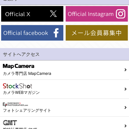
(2)法令等により開示を求められた場合。
(1) 統計した情報のみを開示し、ユーザーの個人情報を表示しない場合。
(3)ご本人または公衆の生命、身体又は財産の保護のために必要がある場合であって、本人の同意を得ることが困難であるとき。
(2) ユーザーから寄せられた情報を、ユーザーの個人情報を表示せずに開示する場合。
(4)国の機関若しくは地方公共団体又はその委託を受けた者が法令の定める事務を遂行することに対して協力する必要がある場合であって、本人の同意を得ることにより当該事務の遂行に支障を及ぼすおそれがあるとき。
(3) ユーザーが個人情報の開示について同意している場合。
(5)業務を円滑に進めるために、外部業者に個人データの一部又は全部の処理を委託する場合（ただし、委託する場合は委託した個人データの安全管理が図られるように、委託先に対する必要かつ適切な監督を行ないます）。
(4) 法令により開示が求められた場合。
(5) 弊社で取り扱う商品またはサービスに関する案内や情報提供（郵便、電子メール等によるダイレクトメールなど）を行なう場合。
４．ご提供の任意性
(6) 弊社が利用目的を示してユーザーから取得した情報を、その利用目的の範囲内で利用する場合。
当社への個人情報の提供はお客様の任意ですが、必要な個人情報をご提供いただけない場合、当社のサービス等が利用できない場合がありますのでご了承下さい。
サイトへアクセス
6. 情報の提供
５．ご本人が容易に知覚できない方法による個人情報の取得
1)弊社は、各ユーザーに対し、当該ユーザーの購入商品の情報、及び弊社の特価商品の情報等、ユーザーに有益かつ便利な情報を提供するものとし、ユーザーはこれに同意するものとします。
当社ホームページでは、利用者が当社ホームページに再訪問される際、より便利に当社ホームページを閲覧・利用していただくためにクッキーを使用する場合があります。
カメラ専門店 MapCamera
2)メールマガジンについて
また利用者の統計的分析のため、または掲載された広告にクッキーを使用する場合があります。
ユーザーは、本サイトのメールマガジンの購読に際し、ユーザー本人の責任においてメールマガジン購読の登録をするものとします。
６．個人情報に関するお問合せ対応
カメラWEBマガジン
フォームにて入力されたメールアドレスに、本サイトのお知らせをメールにてお送りさせていただきます。
本サイトからのメールの受け取りを希望されない場合は、下記リンクから設定の変更を行ってください。
(1)当社は、当社の保有する個人データに関し、ご本人から利用目的の通知，開示，内容の訂正，追加又は削除，利用の停止，消去及び第三者への提供の停止の請求などがあれば、ご本人の確認をさせていただいた上で、速やかに対応します。また当社の個人情報の取り扱いに関するご質問、ご相談にも対応いたします。尚、シュッピン会員のお客様は、当社が保有する個人データの削除を要求する権利があります。
こちら
本サイト会員のお客様は
※個人情報の開示請求には手数料として800円(税別)をご本人様にご負担いただいております。
フォトシェアリングサイト
※設定変更前にログインする必要があります。
(2)当社の個人情報に関するお問合せは、以下の窓口で承ります。お問合せの内容により必要な書類提出や質問へのご回答をお願いすることがあります。
こちら
メールマガジン会員のお客様は