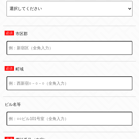
市区郡
町域
ビル名等