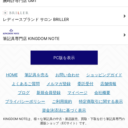
腕時計専門店 GMT
シュッピン株式会社 個人情報相談窓口
Mail：privacy@syuppin.com (受付)
7. ユーザーの義務
レディースブランド サロン BRILLER
1) ユーザーは本サイト及び本サービスの利用に当たり、以下の行為を行なってはならないものとします。
(1) 他のユーザー、第三者もしくは弊社の著作権又はその他の権利を侵害する行為、及び侵害する恐れのある行為。
筆記具専門店 KINGDOM NOTE
(2) 他のユーザー、第三者もしくは弊社の財産またはプライバシーを侵害する行為、及び侵害する恐れのある行為。
(3) 上記の他、他のユーザー、第三者もしくは弊社に不利益又は損害を与える行為、および与える恐れのある行為。
(4) 他のユーザー、第三者、もしくは弊社を誹謗中傷する行為。
PC版を表示
(5) 公序良俗に反する行為、またはそのおそれのある行為、もしくは公序良俗に反する情報を他のユーザーまたは第三者に提供する行為。
(6) 犯罪的行為、または犯罪的行為に結びつく行為、もしくはその恐れのある行為。
HOME
筆記具を売る
お問い合わせ
ショッピングガイド
(7) 弊社の承認なく本サイト及び本サービスを通じて、または本サイト及び本サービスに関連して営利を目的とした行為、またはその準備を目的とした行為。
よくあるご質問
メルマガ登録
委託受付
店舗情報
(8) 本サイト及び本サービスの運営を妨げるような行為、誹謗するような行為。
ブログ
新規会員登録
マイページ
会社概要
(9) 弊社の企業活動の運営を妨げるような行為、誹謗するような行為。
プライバシーポリシー
ご利用規約
特定商取引に関する表示
(10) ユーザーID、パスワード、メールアドレス及びこれに伴う個人情報を登録する際、偽造や虚偽の登録をする行為、または登録した内容を不正に使用する行為。
資金決済法に基づく表示
(11) コンピュータウィルス等の有害なプログラム及びデータを本サイト及び本サービスを通じて、または本サイト及び本サービスに関連して使用もしくは提供する行為。
KINGDOM NOTEは、様々な筆記具の中古・新品販売、買取・下取を行う筆記具専門の
(12) その他、法令に違反または違反する恐れのある行為。
通販ショップ（ECサイト）です。
(13) その他、弊社が不適切と判断する行為。