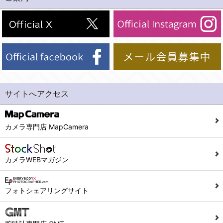
(2)法令等により開示を求められた場合。
(1) 統計した情報のみを開示し、ユーザーの個人情報を表示しない場合。
(3)ご本人または公衆の生命、身体又は財産の保護のために必要がある場合であって、本人の同意を得ることが困難であるとき。
(2) ユーザーから寄せられた情報を、ユーザーの個人情報を表示せずに開示する場合。
(4)国の機関若しくは地方公共団体又はその委託を受けた者が法令の定める事務を遂行することに対して協力する必要がある場合であって、本人の同意を得ることにより当該事務の遂行に支障を及ぼすおそれがあるとき。
(3) ユーザーが個人情報の開示について同意している場合。
(5)業務を円滑に進めるために、外部業者に個人データの一部又は全部の処理を委託する場合（ただし、委託する場合は委託した個人データの安全管理が図られるように、委託先に対する必要かつ適切な監督を行ないます）。
(4) 法令により開示が求められた場合。
(5) 弊社で取り扱う商品またはサービスに関する案内や情報提供（郵便、電子メール等によるダイレクトメールなど）を行なう場合。
４．ご提供の任意性
(6) 弊社が利用目的を示してユーザーから取得した情報を、その利用目的の範囲内で利用する場合。
当社への個人情報の提供はお客様の任意ですが、必要な個人情報をご提供いただけない場合、当社のサービス等が利用できない場合がありますのでご了承下さい。
サイトへアクセス
6. 情報の提供
５．ご本人が容易に知覚できない方法による個人情報の取得
1)弊社は、各ユーザーに対し、当該ユーザーの購入商品の情報、及び弊社の特価商品の情報等、ユーザーに有益かつ便利な情報を提供するものとし、ユーザーはこれに同意するものとします。
当社ホームページでは、利用者が当社ホームページに再訪問される際、より便利に当社ホームページを閲覧・利用していただくためにクッキーを使用する場合があります。
カメラ専門店 MapCamera
2)メールマガジンについて
また利用者の統計的分析のため、または掲載された広告にクッキーを使用する場合があります。
ユーザーは、本サイトのメールマガジンの購読に際し、ユーザー本人の責任においてメールマガジン購読の登録をするものとします。
６．個人情報に関するお問合せ対応
カメラWEBマガジン
フォームにて入力されたメールアドレスに、本サイトのお知らせをメールにてお送りさせていただきます。
本サイトからのメールの受け取りを希望されない場合は、下記リンクから設定の変更を行ってください。
(1)当社は、当社の保有する個人データに関し、ご本人から利用目的の通知，開示，内容の訂正，追加又は削除，利用の停止，消去及び第三者への提供の停止の請求などがあれば、ご本人の確認をさせていただいた上で、速やかに対応します。また当社の個人情報の取り扱いに関するご質問、ご相談にも対応いたします。尚、シュッピン会員のお客様は、当社が保有する個人データの削除を要求する権利があります。
こちら
本サイト会員のお客様は
※個人情報の開示請求には手数料として800円(税別)をご本人様にご負担いただいております。
フォトシェアリングサイト
※設定変更前にログインする必要があります。
(2)当社の個人情報に関するお問合せは、以下の窓口で承ります。お問合せの内容により必要な書類提出や質問へのご回答をお願いすることがあります。
こちら
メールマガジン会員のお客様は