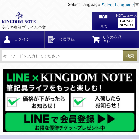
Select Language
Select Language
▼
HOTニュース
TODAY'S
NEWS+1
買取
安心の東証プライム企業
0点の商品
ログイン
会員登録
￥0
検索