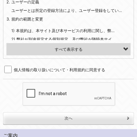
2. ユーザーの定義
・EVERYBODY×PHOTOGRAPHER.comのご利用に伴いご登録いただいた、広範囲設定をご希望される住所※、投稿時にご提供いただいた撮影機材や機材の設定等に関する情報、および画像データとその画像データに含まれる情報
・当社サービスのご利用履歴
ユーザーとは所定の登録方法により、ユーザー登録をしていただいた方をいいます。
3. 規約の範囲と変更
・当社ウェブサイト・サービス内のクッキー情報
1) 本規約は、本サイト及び本サービスの利用に関し、弊社及び全てのユーザーに適用されます。>
【外部サービスアカウントを利用される場合】
2) 弊社が別途規定する個別規定、及び弊社が随時本サイト内に掲示またはユーザーに対し通知する追加規定は、本規約の一部を構成します。本規約と個別規定及び追加規定が異なる場合は、個別規定及び追加規定が優先するものとします。
会員登録時にソーシャルネットワーキングサービス等の外部サービスとの連携を許可した場合には、その許可の際にご同意いただいた内容に基づき、当該外部サービスでユーザーが利用するIDおよび当該外部サービスのプライバシー設定によりお客様が当社に開示を認めた情報について取得いたします
3) 弊社はユーザーの承諾を得ることなく、本規約を変更できるものとし、ユーザーはこれを承諾するものとします。弊社が本規約を変更した場合は、本サイト内に掲示またはユーザーに対し通知するものとし、その後にユーザーが本サイト又は本サービスを利用された場合には、変更後の本規約を承諾したものとみなされます。
（２）利用目的
4. ユーザーの登録内容について
・当社物品販売、古物買取事業および個人・法人の売買仲介業に伴うご案内、契約、申し込み処理、請求収納、商品・サービスの提供、品質管理、アフターサービスの提供、加工サービスの提供、ポイント管理、商品・サービスの改善のため
個人情報の取り扱いについて・利用規約に同意する
1) ユーザーは、本サイトの利用に際し、ユーザー本人のユーザーID、パスワード、メールアドレス及び弊社が指定する個人情報などを、ユーザー自身の責任において登録するものとします。ユーザーは登録したこれらの情報を、責任を持って厳重に管理し、第三者に譲渡、貸与等を行なわないものとします。ユーザーのユーザーID及びパスワードを利用して行われた行為は、ユーザー自身の行為とみなされるものとします。
・メールマガジンの配信、および当社が提供する商品・サービスについてのアンケート実施のため
2) ユーザーが本サイト内で第三者のユーザーID、パスワード、メールアドレス及びこれに伴う個人情報を知り得た場合には、速やかに弊社に届け出るものとします。
・EVERYBODY×PHOTOGRAPHER.comのフォトシェアリングサービス運営のため
3) 弊社は一年以上に亘って使用がないユーザーIDとこれに伴う個人情報を抹消することができるものとします。
・上記の他、会員の利便性を図ることを目的とした総合的なサービスを提供するため
4) ユーザーID、パスワード、メールアドレス及びこれに伴う個人情報の管理不十分、使用上の過誤、第三者の使用などによる損害の責任は、ユーザーが負うものとし、弊社は一切責任を負いません。
３．個人情報の第三者提供と委託
5. 登録事項
当社は、以下のいずれかの場合を除いて、個人データを同意いただいた範囲を超えて利用したり第三者に提供したりいたしません。
1) ユーザーは、メールアドレスその他の登録事項に変更が生じた場合、直ちに弊社所定の変更手続きを行なうものとします。
2) 弊社はユーザーの入会申込により知り得た情報、またはユーザーが本サイト及び本サービスを利用する過程において、弊社が知り得た情報に関し、以下の項目に該当する場合に利用することができるものとします。
(1)ご本人の同意がある場合。なお第三者に提供する場合には原則として、機密保持、再提供の禁止、お客様からのお申し出により利用を停止することを契約の条件といたします。
ご案内