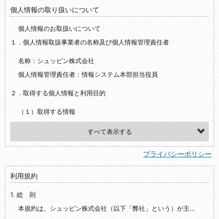
個人情報の取り扱いについて
個人情報のお取扱いについて
１．個人情報取扱事業者の名称及び個人情報管理責任者
名称：シュッピン株式会社
個人情報管理責任者：情報システム本部担当役員
２．取得する個人情報と利用目的
（１）取得する情報
【シュッピン会員共通でご登録いただく情報】
・必須登録：氏名、生年月日、性別、住所、電話番号、メールアドレス、パスワード
プライバシーポリシー
・任意登録：ニックネーム、プロフィール画像、希望するメールマガジンの種類
利用規約
【当社サービスをご利用時に当社が取得またはご提供いただく情報】
1. 総 則
・お支払いやお振込みに関わる情報（クレジットカード・銀行口座・電子マネー等の決済時にご提供いただいた情報）
・法律上の要請等により、本人確認を行うための本人確認書類（運転免許証、健康保険証、住民票の写し等）、および当該書類に含まれる情報
本規約は、シュッピン株式会社（以下「弊社」という）が主催・運営するインターネット上のWebサイト『mapcamera.com』（以下「本サイト」という）及び本サイトを通じて提供されるサービス（以下「本サービス」といいます）をご利用いただく際の、ユーザーと弊社間の一切の関係に適用されます。