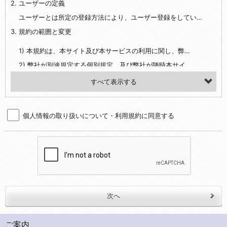
2. ユーザーの定義
・EVERYBODY×PHOTOGRAPHER.comのご利用に伴いご登録いただいた、広範囲設定をご希望される住所※、投稿時にご提供いただいた撮影機材や機材の設定等に関する情報、および画像データとその画像データに含まれる情報
・当社サービスのご利用履歴
ユーザーとは所定の登録方法により、ユーザー登録をしていただいた方をいいます。
3. 規約の範囲と変更
・当社ウェブサイト・サービス内のクッキー情報
1) 本規約は、本サイト及び本サービスの利用に関し、弊社及び全てのユーザーに適用されます。>
【外部サービスアカウントを利用される場合】
2) 弊社が別途規定する個別規定、及び弊社が随時本サイト内に掲示またはユーザーに対し通知する追加規定は、本規約の一部を構成します。本規約と個別規定及び追加規定が異なる場合は、個別規定及び追加規定が優先するものとします。
会員登録時にソーシャルネットワーキングサービス等の外部サービスとの連携を許可した場合には、その許可の際にご同意いただいた内容に基づき、当該外部サービスでユーザーが利用するIDおよび当該外部サービスのプライバシー設定によりお客様が当社に開示を認めた情報について取得いたします
3) 弊社はユーザーの承諾を得ることなく、本規約を変更できるものとし、ユーザーはこれを承諾するものとします。弊社が本規約を変更した場合は、本サイト内に掲示またはユーザーに対し通知するものとし、その後にユーザーが本サイト又は本サービスを利用された場合には、変更後の本規約を承諾したものとみなされます。
（２）利用目的
4. ユーザーの登録内容について
・当社物品販売、古物買取事業および個人・法人の売買仲介業に伴うご案内、契約、申し込み処理、請求収納、商品・サービスの提供、品質管理、アフターサービスの提供、加工サービスの提供、ポイント管理、商品・サービスの改善のため
個人情報の取り扱いについて・利用規約に同意する
1) ユーザーは、本サイトの利用に際し、ユーザー本人のユーザーID、パスワード、メールアドレス及び弊社が指定する個人情報などを、ユーザー自身の責任において登録するものとします。ユーザーは登録したこれらの情報を、責任を持って厳重に管理し、第三者に譲渡、貸与等を行なわないものとします。ユーザーのユーザーID及びパスワードを利用して行われた行為は、ユーザー自身の行為とみなされるものとします。
・メールマガジンの配信、および当社が提供する商品・サービスについてのアンケート実施のため
2) ユーザーが本サイト内で第三者のユーザーID、パスワード、メールアドレス及びこれに伴う個人情報を知り得た場合には、速やかに弊社に届け出るものとします。
・EVERYBODY×PHOTOGRAPHER.comのフォトシェアリングサービス運営のため
3) 弊社は一年以上に亘って使用がないユーザーIDとこれに伴う個人情報を抹消することができるものとします。
・上記の他、会員の利便性を図ることを目的とした総合的なサービスを提供するため
4) ユーザーID、パスワード、メールアドレス及びこれに伴う個人情報の管理不十分、使用上の過誤、第三者の使用などによる損害の責任は、ユーザーが負うものとし、弊社は一切責任を負いません。
３．個人情報の第三者提供と委託
5. 登録事項
当社は、以下のいずれかの場合を除いて、個人データを同意いただいた範囲を超えて利用したり第三者に提供したりいたしません。
1) ユーザーは、メールアドレスその他の登録事項に変更が生じた場合、直ちに弊社所定の変更手続きを行なうものとします。
2) 弊社はユーザーの入会申込により知り得た情報、またはユーザーが本サイト及び本サービスを利用する過程において、弊社が知り得た情報に関し、以下の項目に該当する場合に利用することができるものとします。
(1)ご本人の同意がある場合。なお第三者に提供する場合には原則として、機密保持、再提供の禁止、お客様からのお申し出により利用を停止することを契約の条件といたします。
ご案内