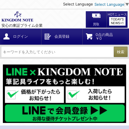
Select Language
Select Language
▼
HOTニュース
TODAY'S
NEWS+1
買取
安心の東証プライム企業
0点の商品
ログイン
会員登録
￥0
検索