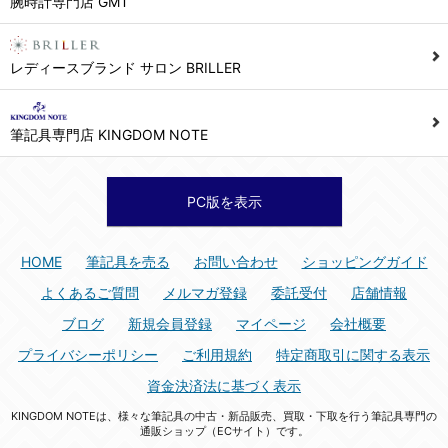
腕時計専門店 GMT
シュッピン株式会社 個人情報相談窓口
Mail：privacy@syuppin.com (受付)
7. ユーザーの義務
レディースブランド サロン BRILLER
1) ユーザーは本サイト及び本サービスの利用に当たり、以下の行為を行なってはならないものとします。
(1) 他のユーザー、第三者もしくは弊社の著作権又はその他の権利を侵害する行為、及び侵害する恐れのある行為。
筆記具専門店 KINGDOM NOTE
(2) 他のユーザー、第三者もしくは弊社の財産またはプライバシーを侵害する行為、及び侵害する恐れのある行為。
(3) 上記の他、他のユーザー、第三者もしくは弊社に不利益又は損害を与える行為、および与える恐れのある行為。
(4) 他のユーザー、第三者、もしくは弊社を誹謗中傷する行為。
PC版を表示
(5) 公序良俗に反する行為、またはそのおそれのある行為、もしくは公序良俗に反する情報を他のユーザーまたは第三者に提供する行為。
(6) 犯罪的行為、または犯罪的行為に結びつく行為、もしくはその恐れのある行為。
HOME
筆記具を売る
お問い合わせ
ショッピングガイド
(7) 弊社の承認なく本サイト及び本サービスを通じて、または本サイト及び本サービスに関連して営利を目的とした行為、またはその準備を目的とした行為。
よくあるご質問
メルマガ登録
委託受付
店舗情報
(8) 本サイト及び本サービスの運営を妨げるような行為、誹謗するような行為。
ブログ
新規会員登録
マイページ
会社概要
(9) 弊社の企業活動の運営を妨げるような行為、誹謗するような行為。
プライバシーポリシー
ご利用規約
特定商取引に関する表示
(10) ユーザーID、パスワード、メールアドレス及びこれに伴う個人情報を登録する際、偽造や虚偽の登録をする行為、または登録した内容を不正に使用する行為。
資金決済法に基づく表示
(11) コンピュータウィルス等の有害なプログラム及びデータを本サイト及び本サービスを通じて、または本サイト及び本サービスに関連して使用もしくは提供する行為。
KINGDOM NOTEは、様々な筆記具の中古・新品販売、買取・下取を行う筆記具専門の
(12) その他、法令に違反または違反する恐れのある行為。
通販ショップ（ECサイト）です。
(13) その他、弊社が不適切と判断する行為。