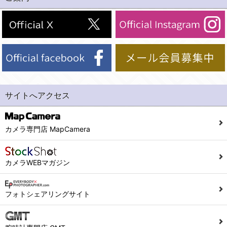
(2)法令等により開示を求められた場合。
(1) 統計した情報のみを開示し、ユーザーの個人情報を表示しない場合。
(3)ご本人または公衆の生命、身体又は財産の保護のために必要がある場合であって、本人の同意を得ることが困難であるとき。
(2) ユーザーから寄せられた情報を、ユーザーの個人情報を表示せずに開示する場合。
(4)国の機関若しくは地方公共団体又はその委託を受けた者が法令の定める事務を遂行することに対して協力する必要がある場合であって、本人の同意を得ることにより当該事務の遂行に支障を及ぼすおそれがあるとき。
(3) ユーザーが個人情報の開示について同意している場合。
(5)業務を円滑に進めるために、外部業者に個人データの一部又は全部の処理を委託する場合（ただし、委託する場合は委託した個人データの安全管理が図られるように、委託先に対する必要かつ適切な監督を行ないます）。
(4) 法令により開示が求められた場合。
(5) 弊社で取り扱う商品またはサービスに関する案内や情報提供（郵便、電子メール等によるダイレクトメールなど）を行なう場合。
４．ご提供の任意性
(6) 弊社が利用目的を示してユーザーから取得した情報を、その利用目的の範囲内で利用する場合。
当社への個人情報の提供はお客様の任意ですが、必要な個人情報をご提供いただけない場合、当社のサービス等が利用できない場合がありますのでご了承下さい。
サイトへアクセス
6. 情報の提供
５．ご本人が容易に知覚できない方法による個人情報の取得
1)弊社は、各ユーザーに対し、当該ユーザーの購入商品の情報、及び弊社の特価商品の情報等、ユーザーに有益かつ便利な情報を提供するものとし、ユーザーはこれに同意するものとします。
当社ホームページでは、利用者が当社ホームページに再訪問される際、より便利に当社ホームページを閲覧・利用していただくためにクッキーを使用する場合があります。
カメラ専門店 MapCamera
2)メールマガジンについて
また利用者の統計的分析のため、または掲載された広告にクッキーを使用する場合があります。
ユーザーは、本サイトのメールマガジンの購読に際し、ユーザー本人の責任においてメールマガジン購読の登録をするものとします。
６．個人情報に関するお問合せ対応
カメラWEBマガジン
フォームにて入力されたメールアドレスに、本サイトのお知らせをメールにてお送りさせていただきます。
本サイトからのメールの受け取りを希望されない場合は、下記リンクから設定の変更を行ってください。
(1)当社は、当社の保有する個人データに関し、ご本人から利用目的の通知，開示，内容の訂正，追加又は削除，利用の停止，消去及び第三者への提供の停止の請求などがあれば、ご本人の確認をさせていただいた上で、速やかに対応します。また当社の個人情報の取り扱いに関するご質問、ご相談にも対応いたします。尚、シュッピン会員のお客様は、当社が保有する個人データの削除を要求する権利があります。
こちら
本サイト会員のお客様は
※個人情報の開示請求には手数料として800円(税別)をご本人様にご負担いただいております。
フォトシェアリングサイト
※設定変更前にログインする必要があります。
(2)当社の個人情報に関するお問合せは、以下の窓口で承ります。お問合せの内容により必要な書類提出や質問へのご回答をお願いすることがあります。
こちら
メールマガジン会員のお客様は