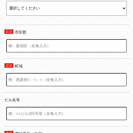
市区郡
町域
ビル名等