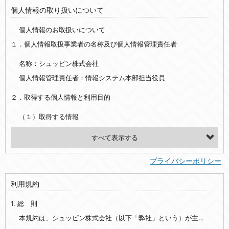
個人情報の取り扱いについて
個人情報のお取扱いについて
１．個人情報取扱事業者の名称及び個人情報管理責任者
名称：シュッピン株式会社
個人情報管理責任者：情報システム本部担当役員
２．取得する個人情報と利用目的
（１）取得する情報
【シュッピン会員共通でご登録いただく情報】
・必須登録：氏名、生年月日、性別、住所、電話番号、メールアドレス、パスワード
プライバシーポリシー
・任意登録：ニックネーム、プロフィール画像、希望するメールマガジンの種類
利用規約
【当社サービスをご利用時に当社が取得またはご提供いただく情報】
1. 総 則
・お支払いやお振込みに関わる情報（クレジットカード・銀行口座・電子マネー等の決済時にご提供いただいた情報）
・法律上の要請等により、本人確認を行うための本人確認書類（運転免許証、健康保険証、住民票の写し等）、および当該書類に含まれる情報
本規約は、シュッピン株式会社（以下「弊社」という）が主催・運営するインターネット上のWebサイト『mapcamera.com』（以下「本サイト」という）及び本サイトを通じて提供されるサービス（以下「本サービス」といいます）をご利用いただく際の、ユーザーと弊社間の一切の関係に適用されます。