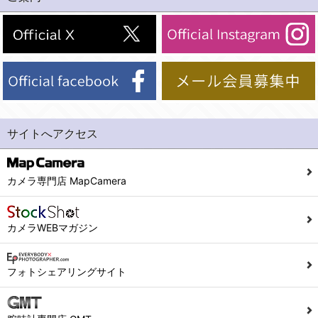
(2)法令等により開示を求められた場合。
(1) 統計した情報のみを開示し、ユーザーの個人情報を表示しない場合。
(3)ご本人または公衆の生命、身体又は財産の保護のために必要がある場合であって、本人の同意を得ることが困難であるとき。
(2) ユーザーから寄せられた情報を、ユーザーの個人情報を表示せずに開示する場合。
(4)国の機関若しくは地方公共団体又はその委託を受けた者が法令の定める事務を遂行することに対して協力する必要がある場合であって、本人の同意を得ることにより当該事務の遂行に支障を及ぼすおそれがあるとき。
(3) ユーザーが個人情報の開示について同意している場合。
(5)業務を円滑に進めるために、外部業者に個人データの一部又は全部の処理を委託する場合（ただし、委託する場合は委託した個人データの安全管理が図られるように、委託先に対する必要かつ適切な監督を行ないます）。
(4) 法令により開示が求められた場合。
(5) 弊社で取り扱う商品またはサービスに関する案内や情報提供（郵便、電子メール等によるダイレクトメールなど）を行なう場合。
４．ご提供の任意性
(6) 弊社が利用目的を示してユーザーから取得した情報を、その利用目的の範囲内で利用する場合。
当社への個人情報の提供はお客様の任意ですが、必要な個人情報をご提供いただけない場合、当社のサービス等が利用できない場合がありますのでご了承下さい。
サイトへアクセス
6. 情報の提供
５．ご本人が容易に知覚できない方法による個人情報の取得
1)弊社は、各ユーザーに対し、当該ユーザーの購入商品の情報、及び弊社の特価商品の情報等、ユーザーに有益かつ便利な情報を提供するものとし、ユーザーはこれに同意するものとします。
当社ホームページでは、利用者が当社ホームページに再訪問される際、より便利に当社ホームページを閲覧・利用していただくためにクッキーを使用する場合があります。
カメラ専門店 MapCamera
2)メールマガジンについて
また利用者の統計的分析のため、または掲載された広告にクッキーを使用する場合があります。
ユーザーは、本サイトのメールマガジンの購読に際し、ユーザー本人の責任においてメールマガジン購読の登録をするものとします。
６．個人情報に関するお問合せ対応
カメラWEBマガジン
フォームにて入力されたメールアドレスに、本サイトのお知らせをメールにてお送りさせていただきます。
本サイトからのメールの受け取りを希望されない場合は、下記リンクから設定の変更を行ってください。
(1)当社は、当社の保有する個人データに関し、ご本人から利用目的の通知，開示，内容の訂正，追加又は削除，利用の停止，消去及び第三者への提供の停止の請求などがあれば、ご本人の確認をさせていただいた上で、速やかに対応します。また当社の個人情報の取り扱いに関するご質問、ご相談にも対応いたします。尚、シュッピン会員のお客様は、当社が保有する個人データの削除を要求する権利があります。
こちら
本サイト会員のお客様は
※個人情報の開示請求には手数料として800円(税別)をご本人様にご負担いただいております。
フォトシェアリングサイト
※設定変更前にログインする必要があります。
(2)当社の個人情報に関するお問合せは、以下の窓口で承ります。お問合せの内容により必要な書類提出や質問へのご回答をお願いすることがあります。
こちら
メールマガジン会員のお客様は