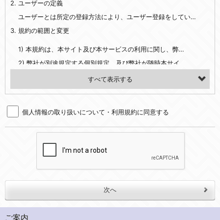
2. ユーザーの定義
・EVERYBODY×PHOTOGRAPHER.comのご利用に伴いご登録いただいた、広範囲設定をご希望される住所※、投稿時にご提供いただいた撮影機材や機材の設定等に関する情報、および画像データとその画像データに含まれる情報
・当社サービスのご利用履歴
ユーザーとは所定の登録方法により、ユーザー登録をしていただいた方をいいます。
3. 規約の範囲と変更
・当社ウェブサイト・サービス内のクッキー情報
1) 本規約は、本サイト及び本サービスの利用に関し、弊社及び全てのユーザーに適用されます。>
【外部サービスアカウントを利用される場合】
2) 弊社が別途規定する個別規定、及び弊社が随時本サイト内に掲示またはユーザーに対し通知する追加規定は、本規約の一部を構成します。本規約と個別規定及び追加規定が異なる場合は、個別規定及び追加規定が優先するものとします。
会員登録時にソーシャルネットワーキングサービス等の外部サービスとの連携を許可した場合には、その許可の際にご同意いただいた内容に基づき、当該外部サービスでユーザーが利用するIDおよび当該外部サービスのプライバシー設定によりお客様が当社に開示を認めた情報について取得いたします
3) 弊社はユーザーの承諾を得ることなく、本規約を変更できるものとし、ユーザーはこれを承諾するものとします。弊社が本規約を変更した場合は、本サイト内に掲示またはユーザーに対し通知するものとし、その後にユーザーが本サイト又は本サービスを利用された場合には、変更後の本規約を承諾したものとみなされます。
（２）利用目的
4. ユーザーの登録内容について
・当社物品販売、古物買取事業および個人・法人の売買仲介業に伴うご案内、契約、申し込み処理、請求収納、商品・サービスの提供、品質管理、アフターサービスの提供、加工サービスの提供、ポイント管理、商品・サービスの改善のため
個人情報の取り扱いについて・利用規約に同意する
1) ユーザーは、本サイトの利用に際し、ユーザー本人のユーザーID、パスワード、メールアドレス及び弊社が指定する個人情報などを、ユーザー自身の責任において登録するものとします。ユーザーは登録したこれらの情報を、責任を持って厳重に管理し、第三者に譲渡、貸与等を行なわないものとします。ユーザーのユーザーID及びパスワードを利用して行われた行為は、ユーザー自身の行為とみなされるものとします。
・メールマガジンの配信、および当社が提供する商品・サービスについてのアンケート実施のため
2) ユーザーが本サイト内で第三者のユーザーID、パスワード、メールアドレス及びこれに伴う個人情報を知り得た場合には、速やかに弊社に届け出るものとします。
・EVERYBODY×PHOTOGRAPHER.comのフォトシェアリングサービス運営のため
3) 弊社は一年以上に亘って使用がないユーザーIDとこれに伴う個人情報を抹消することができるものとします。
・上記の他、会員の利便性を図ることを目的とした総合的なサービスを提供するため
4) ユーザーID、パスワード、メールアドレス及びこれに伴う個人情報の管理不十分、使用上の過誤、第三者の使用などによる損害の責任は、ユーザーが負うものとし、弊社は一切責任を負いません。
３．個人情報の第三者提供と委託
5. 登録事項
当社は、以下のいずれかの場合を除いて、個人データを同意いただいた範囲を超えて利用したり第三者に提供したりいたしません。
1) ユーザーは、メールアドレスその他の登録事項に変更が生じた場合、直ちに弊社所定の変更手続きを行なうものとします。
2) 弊社はユーザーの入会申込により知り得た情報、またはユーザーが本サイト及び本サービスを利用する過程において、弊社が知り得た情報に関し、以下の項目に該当する場合に利用することができるものとします。
(1)ご本人の同意がある場合。なお第三者に提供する場合には原則として、機密保持、再提供の禁止、お客様からのお申し出により利用を停止することを契約の条件といたします。
ご案内