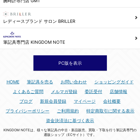
腕時計専門店 GMT
シュッピン株式会社 個人情報相談窓口
Mail：privacy@syuppin.com (受付)
7. ユーザーの義務
レディースブランド サロン BRILLER
1) ユーザーは本サイト及び本サービスの利用に当たり、以下の行為を行なってはならないものとします。
(1) 他のユーザー、第三者もしくは弊社の著作権又はその他の権利を侵害する行為、及び侵害する恐れのある行為。
筆記具専門店 KINGDOM NOTE
(2) 他のユーザー、第三者もしくは弊社の財産またはプライバシーを侵害する行為、及び侵害する恐れのある行為。
(3) 上記の他、他のユーザー、第三者もしくは弊社に不利益又は損害を与える行為、および与える恐れのある行為。
(4) 他のユーザー、第三者、もしくは弊社を誹謗中傷する行為。
PC版を表示
(5) 公序良俗に反する行為、またはそのおそれのある行為、もしくは公序良俗に反する情報を他のユーザーまたは第三者に提供する行為。
(6) 犯罪的行為、または犯罪的行為に結びつく行為、もしくはその恐れのある行為。
HOME
筆記具を売る
お問い合わせ
ショッピングガイド
(7) 弊社の承認なく本サイト及び本サービスを通じて、または本サイト及び本サービスに関連して営利を目的とした行為、またはその準備を目的とした行為。
よくあるご質問
メルマガ登録
委託受付
店舗情報
(8) 本サイト及び本サービスの運営を妨げるような行為、誹謗するような行為。
ブログ
新規会員登録
マイページ
会社概要
(9) 弊社の企業活動の運営を妨げるような行為、誹謗するような行為。
プライバシーポリシー
ご利用規約
特定商取引に関する表示
(10) ユーザーID、パスワード、メールアドレス及びこれに伴う個人情報を登録する際、偽造や虚偽の登録をする行為、または登録した内容を不正に使用する行為。
資金決済法に基づく表示
(11) コンピュータウィルス等の有害なプログラム及びデータを本サイト及び本サービスを通じて、または本サイト及び本サービスに関連して使用もしくは提供する行為。
KINGDOM NOTEは、様々な筆記具の中古・新品販売、買取・下取を行う筆記具専門の
(12) その他、法令に違反または違反する恐れのある行為。
通販ショップ（ECサイト）です。
(13) その他、弊社が不適切と判断する行為。