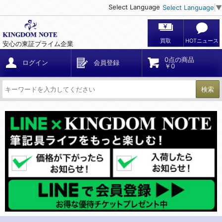
Select Language
Select Language
▼
買取
HOTニュース
安心の東証プライム企業
0点の商品
ログイン
会員登録
￥0
検索