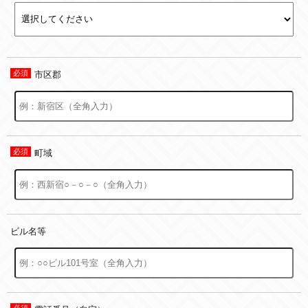
市区郡
町域
ビル名等