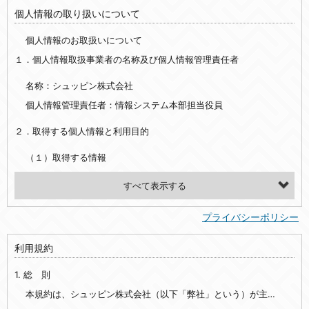
個人情報の取り扱いについて
個人情報のお取扱いについて
１．個人情報取扱事業者の名称及び個人情報管理責任者
名称：シュッピン株式会社
個人情報管理責任者：情報システム本部担当役員
２．取得する個人情報と利用目的
（１）取得する情報
【シュッピン会員共通でご登録いただく情報】
・必須登録：氏名、生年月日、性別、住所、電話番号、メールアドレス、パスワード
プライバシーポリシー
・任意登録：ニックネーム、プロフィール画像、希望するメールマガジンの種類
利用規約
【当社サービスをご利用時に当社が取得またはご提供いただく情報】
1. 総 則
・お支払いやお振込みに関わる情報（クレジットカード・銀行口座・電子マネー等の決済時にご提供いただいた情報）
・法律上の要請等により、本人確認を行うための本人確認書類（運転免許証、健康保険証、住民票の写し等）、および当該書類に含まれる情報
本規約は、シュッピン株式会社（以下「弊社」という）が主催・運営するインターネット上のWebサイト『mapcamera.com』（以下「本サイト」という）及び本サイトを通じて提供されるサービス（以下「本サービス」といいます）をご利用いただく際の、ユーザーと弊社間の一切の関係に適用されます。