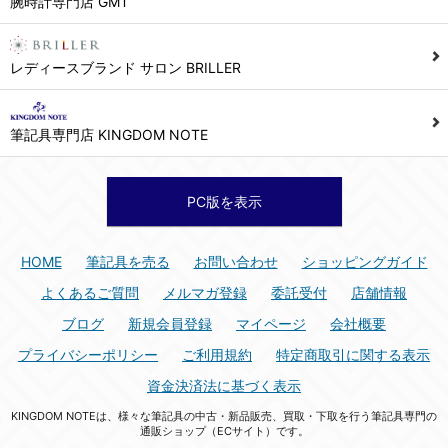
腕時計専門店 GMT
シュッピン株式会社 個人情報相談窓口
Mail：privacy@syuppin.com (受付)
7. ユーザーの義務
レディースブランド サロン BRILLER
1) ユーザーは本サイト及び本サービスの利用に当たり、以下の行為を行なってはならないものとします。
(1) 他のユーザー、第三者もしくは弊社の著作権又はその他の権利を侵害する行為、及び侵害する恐れのある行為。
筆記具専門店 KINGDOM NOTE
(2) 他のユーザー、第三者もしくは弊社の財産またはプライバシーを侵害する行為、及び侵害する恐れのある行為。
(3) 上記の他、他のユーザー、第三者もしくは弊社に不利益又は損害を与える行為、および与える恐れのある行為。
(4) 他のユーザー、第三者、もしくは弊社を誹謗中傷する行為。
PC版を表示
(5) 公序良俗に反する行為、またはそのおそれのある行為、もしくは公序良俗に反する情報を他のユーザーまたは第三者に提供する行為。
(6) 犯罪的行為、または犯罪的行為に結びつく行為、もしくはその恐れのある行為。
HOME
筆記具を売る
お問い合わせ
ショッピングガイド
(7) 弊社の承認なく本サイト及び本サービスを通じて、または本サイト及び本サービスに関連して営利を目的とした行為、またはその準備を目的とした行為。
よくあるご質問
メルマガ登録
委託受付
店舗情報
(8) 本サイト及び本サービスの運営を妨げるような行為、誹謗するような行為。
ブログ
新規会員登録
マイページ
会社概要
(9) 弊社の企業活動の運営を妨げるような行為、誹謗するような行為。
プライバシーポリシー
ご利用規約
特定商取引に関する表示
(10) ユーザーID、パスワード、メールアドレス及びこれに伴う個人情報を登録する際、偽造や虚偽の登録をする行為、または登録した内容を不正に使用する行為。
資金決済法に基づく表示
(11) コンピュータウィルス等の有害なプログラム及びデータを本サイト及び本サービスを通じて、または本サイト及び本サービスに関連して使用もしくは提供する行為。
KINGDOM NOTEは、様々な筆記具の中古・新品販売、買取・下取を行う筆記具専門の
(12) その他、法令に違反または違反する恐れのある行為。
通販ショップ（ECサイト）です。
(13) その他、弊社が不適切と判断する行為。