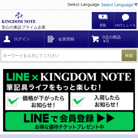
Select Language
Select Language
▼
買取
HOTニュース
安心の東証プライム企業
0点の商品
ログイン
会員登録
￥0
検索