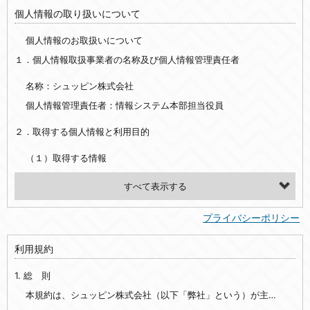
個人情報の取り扱いについて
個人情報のお取扱いについて
１．個人情報取扱事業者の名称及び個人情報管理責任者
名称：シュッピン株式会社
個人情報管理責任者：情報システム本部担当役員
２．取得する個人情報と利用目的
（１）取得する情報
【シュッピン会員共通でご登録いただく情報】
・必須登録：氏名、生年月日、性別、住所、電話番号、メールアドレス、パスワード
プライバシーポリシー
・任意登録：ニックネーム、プロフィール画像、希望するメールマガジンの種類
利用規約
【当社サービスをご利用時に当社が取得またはご提供いただく情報】
1. 総 則
・お支払いやお振込みに関わる情報（クレジットカード・銀行口座・電子マネー等の決済時にご提供いただいた情報）
・法律上の要請等により、本人確認を行うための本人確認書類（運転免許証、健康保険証、住民票の写し等）、および当該書類に含まれる情報
本規約は、シュッピン株式会社（以下「弊社」という）が主催・運営するインターネット上のWebサイト『mapcamera.com』（以下「本サイト」という）及び本サイトを通じて提供されるサービス（以下「本サービス」といいます）をご利用いただく際の、ユーザーと弊社間の一切の関係に適用されます。