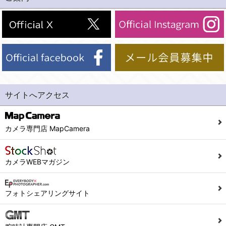
(2)法令等により開示を求められた場合。
(1) 統計した情報のみを開示し、ユーザーの個人情報を表示しない場合。
(3)ご本人または公衆の生命、身体又は財産の保護のために必要がある場合であって、本人の同意を得ることが困難であるとき。
(2) ユーザーから寄せられた情報を、ユーザーの個人情報を表示せずに開示する場合。
(4)国の機関若しくは地方公共団体又はその委託を受けた者が法令の定める事務を遂行することに対して協力する必要がある場合であって、本人の同意を得ることにより当該事務の遂行に支障を及ぼすおそれがあるとき。
(3) ユーザーが個人情報の開示について同意している場合。
(5)業務を円滑に進めるために、外部業者に個人データの一部又は全部の処理を委託する場合（ただし、委託する場合は委託した個人データの安全管理が図られるように、委託先に対する必要かつ適切な監督を行ないます）。
(4) 法令により開示が求められた場合。
(5) 弊社で取り扱う商品またはサービスに関する案内や情報提供（郵便、電子メール等によるダイレクトメールなど）を行なう場合。
４．ご提供の任意性
(6) 弊社が利用目的を示してユーザーから取得した情報を、その利用目的の範囲内で利用する場合。
当社への個人情報の提供はお客様の任意ですが、必要な個人情報をご提供いただけない場合、当社のサービス等が利用できない場合がありますのでご了承下さい。
サイトへアクセス
6. 情報の提供
５．ご本人が容易に知覚できない方法による個人情報の取得
1)弊社は、各ユーザーに対し、当該ユーザーの購入商品の情報、及び弊社の特価商品の情報等、ユーザーに有益かつ便利な情報を提供するものとし、ユーザーはこれに同意するものとします。
当社ホームページでは、利用者が当社ホームページに再訪問される際、より便利に当社ホームページを閲覧・利用していただくためにクッキーを使用する場合があります。
カメラ専門店 MapCamera
2)メールマガジンについて
また利用者の統計的分析のため、または掲載された広告にクッキーを使用する場合があります。
ユーザーは、本サイトのメールマガジンの購読に際し、ユーザー本人の責任においてメールマガジン購読の登録をするものとします。
６．個人情報に関するお問合せ対応
カメラWEBマガジン
フォームにて入力されたメールアドレスに、本サイトのお知らせをメールにてお送りさせていただきます。
本サイトからのメールの受け取りを希望されない場合は、下記リンクから設定の変更を行ってください。
(1)当社は、当社の保有する個人データに関し、ご本人から利用目的の通知，開示，内容の訂正，追加又は削除，利用の停止，消去及び第三者への提供の停止の請求などがあれば、ご本人の確認をさせていただいた上で、速やかに対応します。また当社の個人情報の取り扱いに関するご質問、ご相談にも対応いたします。尚、シュッピン会員のお客様は、当社が保有する個人データの削除を要求する権利があります。
こちら
本サイト会員のお客様は
※個人情報の開示請求には手数料として800円(税別)をご本人様にご負担いただいております。
フォトシェアリングサイト
※設定変更前にログインする必要があります。
(2)当社の個人情報に関するお問合せは、以下の窓口で承ります。お問合せの内容により必要な書類提出や質問へのご回答をお願いすることがあります。
こちら
メールマガジン会員のお客様は