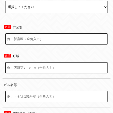
市区郡
町域
ビル名等