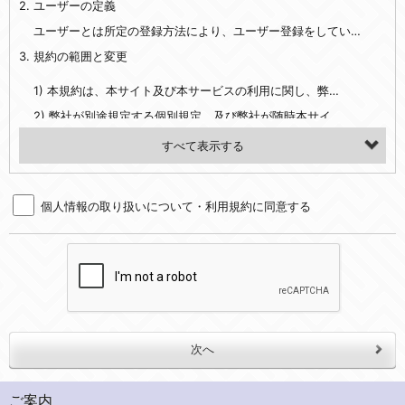
2. ユーザーの定義
・EVERYBODY×PHOTOGRAPHER.comのご利用に伴いご登録いただいた、広範囲設定をご希望される住所※、投稿時にご提供いただいた撮影機材や機材の設定等に関する情報、および画像データとその画像データに含まれる情報
・当社サービスのご利用履歴
ユーザーとは所定の登録方法により、ユーザー登録をしていただいた方をいいます。
3. 規約の範囲と変更
・当社ウェブサイト・サービス内のクッキー情報
1) 本規約は、本サイト及び本サービスの利用に関し、弊社及び全てのユーザーに適用されます。>
【外部サービスアカウントを利用される場合】
2) 弊社が別途規定する個別規定、及び弊社が随時本サイト内に掲示またはユーザーに対し通知する追加規定は、本規約の一部を構成します。本規約と個別規定及び追加規定が異なる場合は、個別規定及び追加規定が優先するものとします。
会員登録時にソーシャルネットワーキングサービス等の外部サービスとの連携を許可した場合には、その許可の際にご同意いただいた内容に基づき、当該外部サービスでユーザーが利用するIDおよび当該外部サービスのプライバシー設定によりお客様が当社に開示を認めた情報について取得いたします
3) 弊社はユーザーの承諾を得ることなく、本規約を変更できるものとし、ユーザーはこれを承諾するものとします。弊社が本規約を変更した場合は、本サイト内に掲示またはユーザーに対し通知するものとし、その後にユーザーが本サイト又は本サービスを利用された場合には、変更後の本規約を承諾したものとみなされます。
（２）利用目的
4. ユーザーの登録内容について
・当社物品販売、古物買取事業および個人・法人の売買仲介業に伴うご案内、契約、申し込み処理、請求収納、商品・サービスの提供、品質管理、アフターサービスの提供、加工サービスの提供、ポイント管理、商品・サービスの改善のため
個人情報の取り扱いについて・利用規約に同意する
1) ユーザーは、本サイトの利用に際し、ユーザー本人のユーザーID、パスワード、メールアドレス及び弊社が指定する個人情報などを、ユーザー自身の責任において登録するものとします。ユーザーは登録したこれらの情報を、責任を持って厳重に管理し、第三者に譲渡、貸与等を行なわないものとします。ユーザーのユーザーID及びパスワードを利用して行われた行為は、ユーザー自身の行為とみなされるものとします。
・メールマガジンの配信、および当社が提供する商品・サービスについてのアンケート実施のため
2) ユーザーが本サイト内で第三者のユーザーID、パスワード、メールアドレス及びこれに伴う個人情報を知り得た場合には、速やかに弊社に届け出るものとします。
・EVERYBODY×PHOTOGRAPHER.comのフォトシェアリングサービス運営のため
3) 弊社は一年以上に亘って使用がないユーザーIDとこれに伴う個人情報を抹消することができるものとします。
・上記の他、会員の利便性を図ることを目的とした総合的なサービスを提供するため
4) ユーザーID、パスワード、メールアドレス及びこれに伴う個人情報の管理不十分、使用上の過誤、第三者の使用などによる損害の責任は、ユーザーが負うものとし、弊社は一切責任を負いません。
３．個人情報の第三者提供と委託
5. 登録事項
当社は、以下のいずれかの場合を除いて、個人データを同意いただいた範囲を超えて利用したり第三者に提供したりいたしません。
1) ユーザーは、メールアドレスその他の登録事項に変更が生じた場合、直ちに弊社所定の変更手続きを行なうものとします。
2) 弊社はユーザーの入会申込により知り得た情報、またはユーザーが本サイト及び本サービスを利用する過程において、弊社が知り得た情報に関し、以下の項目に該当する場合に利用することができるものとします。
(1)ご本人の同意がある場合。なお第三者に提供する場合には原則として、機密保持、再提供の禁止、お客様からのお申し出により利用を停止することを契約の条件といたします。
ご案内