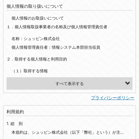
個人情報の取り扱いについて
個人情報のお取扱いについて
１．個人情報取扱事業者の名称及び個人情報管理責任者
名称：シュッピン株式会社
個人情報管理責任者：情報システム本部担当役員
２．取得する個人情報と利用目的
（１）取得する情報
【シュッピン会員共通でご登録いただく情報】
・必須登録：氏名、生年月日、性別、住所、電話番号、メールアドレス、パスワード
プライバシーポリシー
・任意登録：ニックネーム、プロフィール画像、希望するメールマガジンの種類
利用規約
【当社サービスをご利用時に当社が取得またはご提供いただく情報】
1. 総 則
・お支払いやお振込みに関わる情報（クレジットカード・銀行口座・電子マネー等の決済時にご提供いただいた情報）
・法律上の要請等により、本人確認を行うための本人確認書類（運転免許証、健康保険証、住民票の写し等）、および当該書類に含まれる情報
本規約は、シュッピン株式会社（以下「弊社」という）が主催・運営するインターネット上のWebサイト『mapcamera.com』（以下「本サイト」という）及び本サイトを通じて提供されるサービス（以下「本サービス」といいます）をご利用いただく際の、ユーザーと弊社間の一切の関係に適用されます。