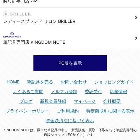
腕時計専門店 GMT
シュッピン株式会社 個人情報相談窓口
Mail：privacy@syuppin.com (受付)
7. ユーザーの義務
レディースブランド サロン BRILLER
1) ユーザーは本サイト及び本サービスの利用に当たり、以下の行為を行なってはならないものとします。
(1) 他のユーザー、第三者もしくは弊社の著作権又はその他の権利を侵害する行為、及び侵害する恐れのある行為。
筆記具専門店 KINGDOM NOTE
(2) 他のユーザー、第三者もしくは弊社の財産またはプライバシーを侵害する行為、及び侵害する恐れのある行為。
(3) 上記の他、他のユーザー、第三者もしくは弊社に不利益又は損害を与える行為、および与える恐れのある行為。
(4) 他のユーザー、第三者、もしくは弊社を誹謗中傷する行為。
PC版を表示
(5) 公序良俗に反する行為、またはそのおそれのある行為、もしくは公序良俗に反する情報を他のユーザーまたは第三者に提供する行為。
(6) 犯罪的行為、または犯罪的行為に結びつく行為、もしくはその恐れのある行為。
HOME
筆記具を売る
お問い合わせ
ショッピングガイド
(7) 弊社の承認なく本サイト及び本サービスを通じて、または本サイト及び本サービスに関連して営利を目的とした行為、またはその準備を目的とした行為。
よくあるご質問
メルマガ登録
委託受付
店舗情報
(8) 本サイト及び本サービスの運営を妨げるような行為、誹謗するような行為。
ブログ
新規会員登録
マイページ
会社概要
(9) 弊社の企業活動の運営を妨げるような行為、誹謗するような行為。
プライバシーポリシー
ご利用規約
特定商取引に関する表示
(10) ユーザーID、パスワード、メールアドレス及びこれに伴う個人情報を登録する際、偽造や虚偽の登録をする行為、または登録した内容を不正に使用する行為。
資金決済法に基づく表示
(11) コンピュータウィルス等の有害なプログラム及びデータを本サイト及び本サービスを通じて、または本サイト及び本サービスに関連して使用もしくは提供する行為。
KINGDOM NOTEは、様々な筆記具の中古・新品販売、買取・下取を行う筆記具専門の
(12) その他、法令に違反または違反する恐れのある行為。
通販ショップ（ECサイト）です。
(13) その他、弊社が不適切と判断する行為。