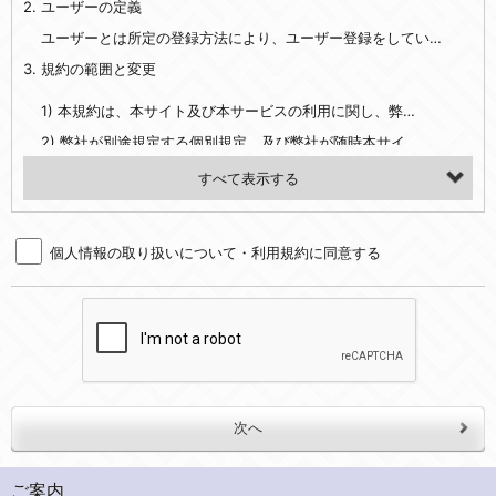
2. ユーザーの定義
・EVERYBODY×PHOTOGRAPHER.comのご利用に伴いご登録いただいた、広範囲設定をご希望される住所※、投稿時にご提供いただいた撮影機材や機材の設定等に関する情報、および画像データとその画像データに含まれる情報
・当社サービスのご利用履歴
ユーザーとは所定の登録方法により、ユーザー登録をしていただいた方をいいます。
3. 規約の範囲と変更
・当社ウェブサイト・サービス内のクッキー情報
1) 本規約は、本サイト及び本サービスの利用に関し、弊社及び全てのユーザーに適用されます。>
【外部サービスアカウントを利用される場合】
2) 弊社が別途規定する個別規定、及び弊社が随時本サイト内に掲示またはユーザーに対し通知する追加規定は、本規約の一部を構成します。本規約と個別規定及び追加規定が異なる場合は、個別規定及び追加規定が優先するものとします。
会員登録時にソーシャルネットワーキングサービス等の外部サービスとの連携を許可した場合には、その許可の際にご同意いただいた内容に基づき、当該外部サービスでユーザーが利用するIDおよび当該外部サービスのプライバシー設定によりお客様が当社に開示を認めた情報について取得いたします
3) 弊社はユーザーの承諾を得ることなく、本規約を変更できるものとし、ユーザーはこれを承諾するものとします。弊社が本規約を変更した場合は、本サイト内に掲示またはユーザーに対し通知するものとし、その後にユーザーが本サイト又は本サービスを利用された場合には、変更後の本規約を承諾したものとみなされます。
（２）利用目的
4. ユーザーの登録内容について
・当社物品販売、古物買取事業および個人・法人の売買仲介業に伴うご案内、契約、申し込み処理、請求収納、商品・サービスの提供、品質管理、アフターサービスの提供、加工サービスの提供、ポイント管理、商品・サービスの改善のため
個人情報の取り扱いについて・利用規約に同意する
1) ユーザーは、本サイトの利用に際し、ユーザー本人のユーザーID、パスワード、メールアドレス及び弊社が指定する個人情報などを、ユーザー自身の責任において登録するものとします。ユーザーは登録したこれらの情報を、責任を持って厳重に管理し、第三者に譲渡、貸与等を行なわないものとします。ユーザーのユーザーID及びパスワードを利用して行われた行為は、ユーザー自身の行為とみなされるものとします。
・メールマガジンの配信、および当社が提供する商品・サービスについてのアンケート実施のため
2) ユーザーが本サイト内で第三者のユーザーID、パスワード、メールアドレス及びこれに伴う個人情報を知り得た場合には、速やかに弊社に届け出るものとします。
・EVERYBODY×PHOTOGRAPHER.comのフォトシェアリングサービス運営のため
3) 弊社は一年以上に亘って使用がないユーザーIDとこれに伴う個人情報を抹消することができるものとします。
・上記の他、会員の利便性を図ることを目的とした総合的なサービスを提供するため
4) ユーザーID、パスワード、メールアドレス及びこれに伴う個人情報の管理不十分、使用上の過誤、第三者の使用などによる損害の責任は、ユーザーが負うものとし、弊社は一切責任を負いません。
３．個人情報の第三者提供と委託
5. 登録事項
当社は、以下のいずれかの場合を除いて、個人データを同意いただいた範囲を超えて利用したり第三者に提供したりいたしません。
1) ユーザーは、メールアドレスその他の登録事項に変更が生じた場合、直ちに弊社所定の変更手続きを行なうものとします。
2) 弊社はユーザーの入会申込により知り得た情報、またはユーザーが本サイト及び本サービスを利用する過程において、弊社が知り得た情報に関し、以下の項目に該当する場合に利用することができるものとします。
(1)ご本人の同意がある場合。なお第三者に提供する場合には原則として、機密保持、再提供の禁止、お客様からのお申し出により利用を停止することを契約の条件といたします。
ご案内