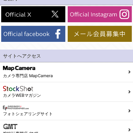
(2)法令等により開示を求められた場合。
(1) 統計した情報のみを開示し、ユーザーの個人情報を表示しない場合。
(3)ご本人または公衆の生命、身体又は財産の保護のために必要がある場合であって、本人の同意を得ることが困難であるとき。
(2) ユーザーから寄せられた情報を、ユーザーの個人情報を表示せずに開示する場合。
(4)国の機関若しくは地方公共団体又はその委託を受けた者が法令の定める事務を遂行することに対して協力する必要がある場合であって、本人の同意を得ることにより当該事務の遂行に支障を及ぼすおそれがあるとき。
(3) ユーザーが個人情報の開示について同意している場合。
(5)業務を円滑に進めるために、外部業者に個人データの一部又は全部の処理を委託する場合（ただし、委託する場合は委託した個人データの安全管理が図られるように、委託先に対する必要かつ適切な監督を行ないます）。
(4) 法令により開示が求められた場合。
(5) 弊社で取り扱う商品またはサービスに関する案内や情報提供（郵便、電子メール等によるダイレクトメールなど）を行なう場合。
４．ご提供の任意性
(6) 弊社が利用目的を示してユーザーから取得した情報を、その利用目的の範囲内で利用する場合。
当社への個人情報の提供はお客様の任意ですが、必要な個人情報をご提供いただけない場合、当社のサービス等が利用できない場合がありますのでご了承下さい。
サイトへアクセス
6. 情報の提供
５．ご本人が容易に知覚できない方法による個人情報の取得
1)弊社は、各ユーザーに対し、当該ユーザーの購入商品の情報、及び弊社の特価商品の情報等、ユーザーに有益かつ便利な情報を提供するものとし、ユーザーはこれに同意するものとします。
当社ホームページでは、利用者が当社ホームページに再訪問される際、より便利に当社ホームページを閲覧・利用していただくためにクッキーを使用する場合があります。
カメラ専門店 MapCamera
2)メールマガジンについて
また利用者の統計的分析のため、または掲載された広告にクッキーを使用する場合があります。
ユーザーは、本サイトのメールマガジンの購読に際し、ユーザー本人の責任においてメールマガジン購読の登録をするものとします。
６．個人情報に関するお問合せ対応
カメラWEBマガジン
フォームにて入力されたメールアドレスに、本サイトのお知らせをメールにてお送りさせていただきます。
本サイトからのメールの受け取りを希望されない場合は、下記リンクから設定の変更を行ってください。
(1)当社は、当社の保有する個人データに関し、ご本人から利用目的の通知，開示，内容の訂正，追加又は削除，利用の停止，消去及び第三者への提供の停止の請求などがあれば、ご本人の確認をさせていただいた上で、速やかに対応します。また当社の個人情報の取り扱いに関するご質問、ご相談にも対応いたします。尚、シュッピン会員のお客様は、当社が保有する個人データの削除を要求する権利があります。
こちら
本サイト会員のお客様は
※個人情報の開示請求には手数料として800円(税別)をご本人様にご負担いただいております。
フォトシェアリングサイト
※設定変更前にログインする必要があります。
(2)当社の個人情報に関するお問合せは、以下の窓口で承ります。お問合せの内容により必要な書類提出や質問へのご回答をお願いすることがあります。
こちら
メールマガジン会員のお客様は