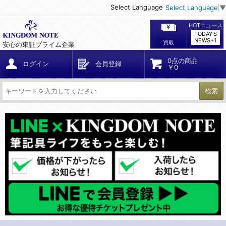
Select Language
Select Language
▼
HOTニュース
TODAY'S
NEWS+1
買取
安心の東証プライム企業
0点の商品
ログイン
会員登録
￥0
検索