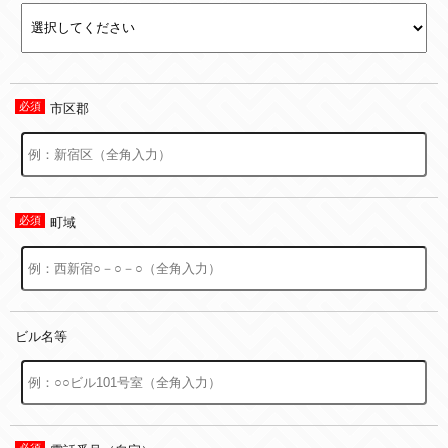
市区郡
町域
ビル名等