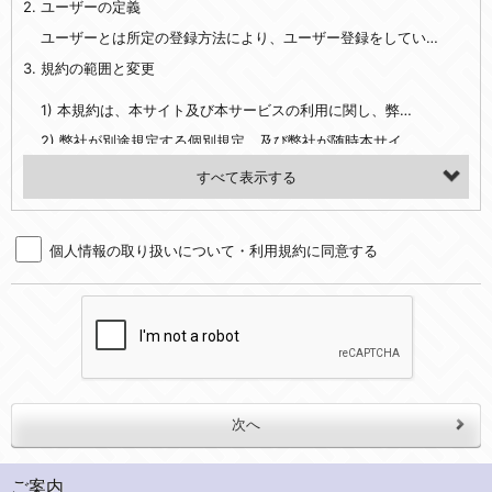
2. ユーザーの定義
・EVERYBODY×PHOTOGRAPHER.comのご利用に伴いご登録いただいた、広範囲設定をご希望される住所※、投稿時にご提供いただいた撮影機材や機材の設定等に関する情報、および画像データとその画像データに含まれる情報
・当社サービスのご利用履歴
ユーザーとは所定の登録方法により、ユーザー登録をしていただいた方をいいます。
3. 規約の範囲と変更
・当社ウェブサイト・サービス内のクッキー情報
1) 本規約は、本サイト及び本サービスの利用に関し、弊社及び全てのユーザーに適用されます。>
【外部サービスアカウントを利用される場合】
2) 弊社が別途規定する個別規定、及び弊社が随時本サイト内に掲示またはユーザーに対し通知する追加規定は、本規約の一部を構成します。本規約と個別規定及び追加規定が異なる場合は、個別規定及び追加規定が優先するものとします。
会員登録時にソーシャルネットワーキングサービス等の外部サービスとの連携を許可した場合には、その許可の際にご同意いただいた内容に基づき、当該外部サービスでユーザーが利用するIDおよび当該外部サービスのプライバシー設定によりお客様が当社に開示を認めた情報について取得いたします
3) 弊社はユーザーの承諾を得ることなく、本規約を変更できるものとし、ユーザーはこれを承諾するものとします。弊社が本規約を変更した場合は、本サイト内に掲示またはユーザーに対し通知するものとし、その後にユーザーが本サイト又は本サービスを利用された場合には、変更後の本規約を承諾したものとみなされます。
（２）利用目的
4. ユーザーの登録内容について
・当社物品販売、古物買取事業および個人・法人の売買仲介業に伴うご案内、契約、申し込み処理、請求収納、商品・サービスの提供、品質管理、アフターサービスの提供、加工サービスの提供、ポイント管理、商品・サービスの改善のため
個人情報の取り扱いについて・利用規約に同意する
1) ユーザーは、本サイトの利用に際し、ユーザー本人のユーザーID、パスワード、メールアドレス及び弊社が指定する個人情報などを、ユーザー自身の責任において登録するものとします。ユーザーは登録したこれらの情報を、責任を持って厳重に管理し、第三者に譲渡、貸与等を行なわないものとします。ユーザーのユーザーID及びパスワードを利用して行われた行為は、ユーザー自身の行為とみなされるものとします。
・メールマガジンの配信、および当社が提供する商品・サービスについてのアンケート実施のため
2) ユーザーが本サイト内で第三者のユーザーID、パスワード、メールアドレス及びこれに伴う個人情報を知り得た場合には、速やかに弊社に届け出るものとします。
・EVERYBODY×PHOTOGRAPHER.comのフォトシェアリングサービス運営のため
3) 弊社は一年以上に亘って使用がないユーザーIDとこれに伴う個人情報を抹消することができるものとします。
・上記の他、会員の利便性を図ることを目的とした総合的なサービスを提供するため
4) ユーザーID、パスワード、メールアドレス及びこれに伴う個人情報の管理不十分、使用上の過誤、第三者の使用などによる損害の責任は、ユーザーが負うものとし、弊社は一切責任を負いません。
３．個人情報の第三者提供と委託
5. 登録事項
当社は、以下のいずれかの場合を除いて、個人データを同意いただいた範囲を超えて利用したり第三者に提供したりいたしません。
1) ユーザーは、メールアドレスその他の登録事項に変更が生じた場合、直ちに弊社所定の変更手続きを行なうものとします。
2) 弊社はユーザーの入会申込により知り得た情報、またはユーザーが本サイト及び本サービスを利用する過程において、弊社が知り得た情報に関し、以下の項目に該当する場合に利用することができるものとします。
(1)ご本人の同意がある場合。なお第三者に提供する場合には原則として、機密保持、再提供の禁止、お客様からのお申し出により利用を停止することを契約の条件といたします。
ご案内