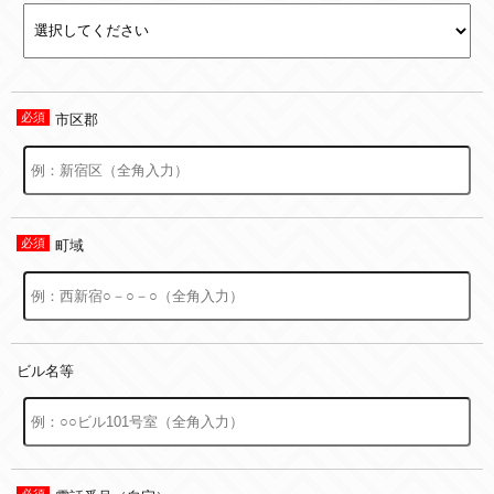
市区郡
町域
ビル名等