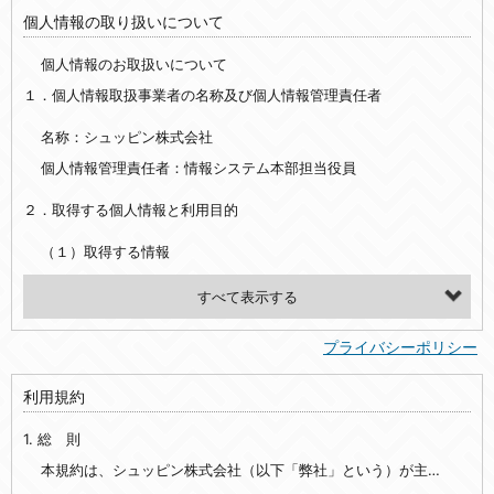
個人情報の取り扱いについて
個人情報のお取扱いについて
１．個人情報取扱事業者の名称及び個人情報管理責任者
名称：シュッピン株式会社
個人情報管理責任者：情報システム本部担当役員
２．取得する個人情報と利用目的
（１）取得する情報
【シュッピン会員共通でご登録いただく情報】
・必須登録：氏名、生年月日、性別、住所、電話番号、メールアドレス、パスワード
プライバシーポリシー
・任意登録：ニックネーム、プロフィール画像、希望するメールマガジンの種類
利用規約
【当社サービスをご利用時に当社が取得またはご提供いただく情報】
1. 総 則
・お支払いやお振込みに関わる情報（クレジットカード・銀行口座・電子マネー等の決済時にご提供いただいた情報）
・法律上の要請等により、本人確認を行うための本人確認書類（運転免許証、健康保険証、住民票の写し等）、および当該書類に含まれる情報
本規約は、シュッピン株式会社（以下「弊社」という）が主催・運営するインターネット上のWebサイト『mapcamera.com』（以下「本サイト」という）及び本サイトを通じて提供されるサービス（以下「本サービス」といいます）をご利用いただく際の、ユーザーと弊社間の一切の関係に適用されます。