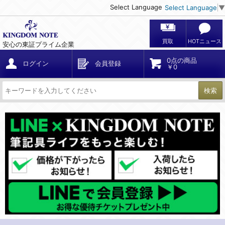
Select Language
Select Language
▼
買取
HOTニュース
安心の東証プライム企業
0点の商品
ログイン
会員登録
￥0
検索