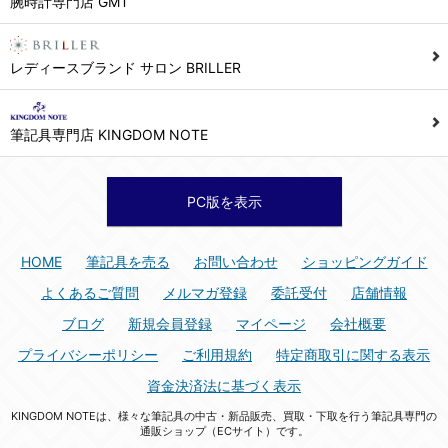
腕時計専門店 GMT
シュッピン株式会社 個人情報相談窓口
Mail：privacy@syuppin.com (受付)
7. ユーザーの義務
レディースブランド サロン BRILLER
1) ユーザーは本サイト及び本サービスの利用に当たり、以下の行為を行なってはならないものとします。
(1) 他のユーザー、第三者もしくは弊社の著作権又はその他の権利を侵害する行為、及び侵害する恐れのある行為。
筆記具専門店 KINGDOM NOTE
(2) 他のユーザー、第三者もしくは弊社の財産またはプライバシーを侵害する行為、及び侵害する恐れのある行為。
(3) 上記の他、他のユーザー、第三者もしくは弊社に不利益又は損害を与える行為、および与える恐れのある行為。
(4) 他のユーザー、第三者、もしくは弊社を誹謗中傷する行為。
PC版を表示
(5) 公序良俗に反する行為、またはそのおそれのある行為、もしくは公序良俗に反する情報を他のユーザーまたは第三者に提供する行為。
(6) 犯罪的行為、または犯罪的行為に結びつく行為、もしくはその恐れのある行為。
HOME
筆記具を売る
お問い合わせ
ショッピングガイド
(7) 弊社の承認なく本サイト及び本サービスを通じて、または本サイト及び本サービスに関連して営利を目的とした行為、またはその準備を目的とした行為。
よくあるご質問
メルマガ登録
委託受付
店舗情報
(8) 本サイト及び本サービスの運営を妨げるような行為、誹謗するような行為。
ブログ
新規会員登録
マイページ
会社概要
(9) 弊社の企業活動の運営を妨げるような行為、誹謗するような行為。
プライバシーポリシー
ご利用規約
特定商取引に関する表示
(10) ユーザーID、パスワード、メールアドレス及びこれに伴う個人情報を登録する際、偽造や虚偽の登録をする行為、または登録した内容を不正に使用する行為。
資金決済法に基づく表示
(11) コンピュータウィルス等の有害なプログラム及びデータを本サイト及び本サービスを通じて、または本サイト及び本サービスに関連して使用もしくは提供する行為。
KINGDOM NOTEは、様々な筆記具の中古・新品販売、買取・下取を行う筆記具専門の
(12) その他、法令に違反または違反する恐れのある行為。
通販ショップ（ECサイト）です。
(13) その他、弊社が不適切と判断する行為。