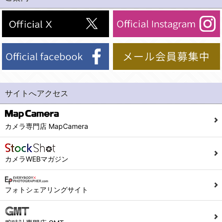
(2)法令等により開示を求められた場合。
(1) 統計した情報のみを開示し、ユーザーの個人情報を表示しない場合。
(3)ご本人または公衆の生命、身体又は財産の保護のために必要がある場合であって、本人の同意を得ることが困難であるとき。
(2) ユーザーから寄せられた情報を、ユーザーの個人情報を表示せずに開示する場合。
(4)国の機関若しくは地方公共団体又はその委託を受けた者が法令の定める事務を遂行することに対して協力する必要がある場合であって、本人の同意を得ることにより当該事務の遂行に支障を及ぼすおそれがあるとき。
(3) ユーザーが個人情報の開示について同意している場合。
(5)業務を円滑に進めるために、外部業者に個人データの一部又は全部の処理を委託する場合（ただし、委託する場合は委託した個人データの安全管理が図られるように、委託先に対する必要かつ適切な監督を行ないます）。
(4) 法令により開示が求められた場合。
(5) 弊社で取り扱う商品またはサービスに関する案内や情報提供（郵便、電子メール等によるダイレクトメールなど）を行なう場合。
４．ご提供の任意性
(6) 弊社が利用目的を示してユーザーから取得した情報を、その利用目的の範囲内で利用する場合。
当社への個人情報の提供はお客様の任意ですが、必要な個人情報をご提供いただけない場合、当社のサービス等が利用できない場合がありますのでご了承下さい。
サイトへアクセス
6. 情報の提供
５．ご本人が容易に知覚できない方法による個人情報の取得
1)弊社は、各ユーザーに対し、当該ユーザーの購入商品の情報、及び弊社の特価商品の情報等、ユーザーに有益かつ便利な情報を提供するものとし、ユーザーはこれに同意するものとします。
当社ホームページでは、利用者が当社ホームページに再訪問される際、より便利に当社ホームページを閲覧・利用していただくためにクッキーを使用する場合があります。
カメラ専門店 MapCamera
2)メールマガジンについて
また利用者の統計的分析のため、または掲載された広告にクッキーを使用する場合があります。
ユーザーは、本サイトのメールマガジンの購読に際し、ユーザー本人の責任においてメールマガジン購読の登録をするものとします。
６．個人情報に関するお問合せ対応
カメラWEBマガジン
フォームにて入力されたメールアドレスに、本サイトのお知らせをメールにてお送りさせていただきます。
本サイトからのメールの受け取りを希望されない場合は、下記リンクから設定の変更を行ってください。
(1)当社は、当社の保有する個人データに関し、ご本人から利用目的の通知，開示，内容の訂正，追加又は削除，利用の停止，消去及び第三者への提供の停止の請求などがあれば、ご本人の確認をさせていただいた上で、速やかに対応します。また当社の個人情報の取り扱いに関するご質問、ご相談にも対応いたします。尚、シュッピン会員のお客様は、当社が保有する個人データの削除を要求する権利があります。
こちら
本サイト会員のお客様は
※個人情報の開示請求には手数料として800円(税別)をご本人様にご負担いただいております。
フォトシェアリングサイト
※設定変更前にログインする必要があります。
(2)当社の個人情報に関するお問合せは、以下の窓口で承ります。お問合せの内容により必要な書類提出や質問へのご回答をお願いすることがあります。
こちら
メールマガジン会員のお客様は