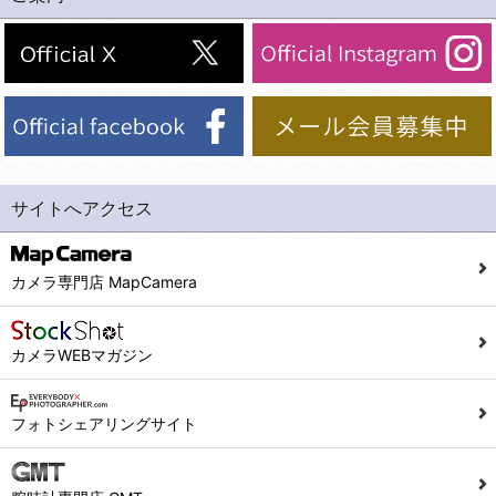
(2)法令等により開示を求められた場合。
(1) 統計した情報のみを開示し、ユーザーの個人情報を表示しない場合。
(3)ご本人または公衆の生命、身体又は財産の保護のために必要がある場合であって、本人の同意を得ることが困難であるとき。
(2) ユーザーから寄せられた情報を、ユーザーの個人情報を表示せずに開示する場合。
(4)国の機関若しくは地方公共団体又はその委託を受けた者が法令の定める事務を遂行することに対して協力する必要がある場合であって、本人の同意を得ることにより当該事務の遂行に支障を及ぼすおそれがあるとき。
(3) ユーザーが個人情報の開示について同意している場合。
(5)業務を円滑に進めるために、外部業者に個人データの一部又は全部の処理を委託する場合（ただし、委託する場合は委託した個人データの安全管理が図られるように、委託先に対する必要かつ適切な監督を行ないます）。
(4) 法令により開示が求められた場合。
(5) 弊社で取り扱う商品またはサービスに関する案内や情報提供（郵便、電子メール等によるダイレクトメールなど）を行なう場合。
４．ご提供の任意性
(6) 弊社が利用目的を示してユーザーから取得した情報を、その利用目的の範囲内で利用する場合。
当社への個人情報の提供はお客様の任意ですが、必要な個人情報をご提供いただけない場合、当社のサービス等が利用できない場合がありますのでご了承下さい。
サイトへアクセス
6. 情報の提供
５．ご本人が容易に知覚できない方法による個人情報の取得
1)弊社は、各ユーザーに対し、当該ユーザーの購入商品の情報、及び弊社の特価商品の情報等、ユーザーに有益かつ便利な情報を提供するものとし、ユーザーはこれに同意するものとします。
当社ホームページでは、利用者が当社ホームページに再訪問される際、より便利に当社ホームページを閲覧・利用していただくためにクッキーを使用する場合があります。
カメラ専門店 MapCamera
2)メールマガジンについて
また利用者の統計的分析のため、または掲載された広告にクッキーを使用する場合があります。
ユーザーは、本サイトのメールマガジンの購読に際し、ユーザー本人の責任においてメールマガジン購読の登録をするものとします。
６．個人情報に関するお問合せ対応
カメラWEBマガジン
フォームにて入力されたメールアドレスに、本サイトのお知らせをメールにてお送りさせていただきます。
本サイトからのメールの受け取りを希望されない場合は、下記リンクから設定の変更を行ってください。
(1)当社は、当社の保有する個人データに関し、ご本人から利用目的の通知，開示，内容の訂正，追加又は削除，利用の停止，消去及び第三者への提供の停止の請求などがあれば、ご本人の確認をさせていただいた上で、速やかに対応します。また当社の個人情報の取り扱いに関するご質問、ご相談にも対応いたします。尚、シュッピン会員のお客様は、当社が保有する個人データの削除を要求する権利があります。
こちら
本サイト会員のお客様は
※個人情報の開示請求には手数料として800円(税別)をご本人様にご負担いただいております。
フォトシェアリングサイト
※設定変更前にログインする必要があります。
(2)当社の個人情報に関するお問合せは、以下の窓口で承ります。お問合せの内容により必要な書類提出や質問へのご回答をお願いすることがあります。
こちら
メールマガジン会員のお客様は