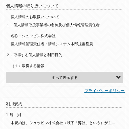
個人情報の取り扱いについて
個人情報のお取扱いについて
１．個人情報取扱事業者の名称及び個人情報管理責任者
名称：シュッピン株式会社
個人情報管理責任者：情報システム本部担当役員
２．取得する個人情報と利用目的
（１）取得する情報
【シュッピン会員共通でご登録いただく情報】
・必須登録：氏名、生年月日、性別、住所、電話番号、メールアドレス、パスワード
プライバシーポリシー
・任意登録：ニックネーム、プロフィール画像、希望するメールマガジンの種類
利用規約
【当社サービスをご利用時に当社が取得またはご提供いただく情報】
1. 総 則
・お支払いやお振込みに関わる情報（クレジットカード・銀行口座・電子マネー等の決済時にご提供いただいた情報）
・法律上の要請等により、本人確認を行うための本人確認書類（運転免許証、健康保険証、住民票の写し等）、および当該書類に含まれる情報
本規約は、シュッピン株式会社（以下「弊社」という）が主催・運営するインターネット上のWebサイト『mapcamera.com』（以下「本サイト」という）及び本サイトを通じて提供されるサービス（以下「本サービス」といいます）をご利用いただく際の、ユーザーと弊社間の一切の関係に適用されます。