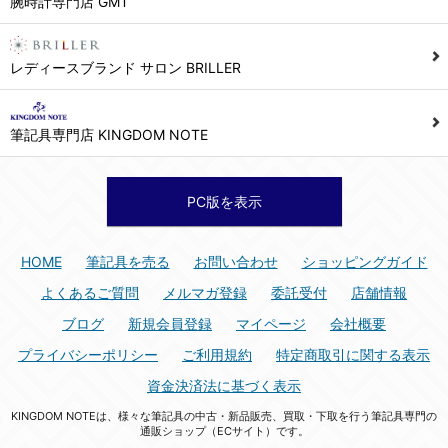
腕時計専門店 GMT
シュッピン株式会社 個人情報相談窓口
Mail：privacy@syuppin.com (受付)
7. ユーザーの義務
レディースブランド サロン BRILLER
1) ユーザーは本サイト及び本サービスの利用に当たり、以下の行為を行なってはならないものとします。
(1) 他のユーザー、第三者もしくは弊社の著作権又はその他の権利を侵害する行為、及び侵害する恐れのある行為。
筆記具専門店 KINGDOM NOTE
(2) 他のユーザー、第三者もしくは弊社の財産またはプライバシーを侵害する行為、及び侵害する恐れのある行為。
(3) 上記の他、他のユーザー、第三者もしくは弊社に不利益又は損害を与える行為、および与える恐れのある行為。
(4) 他のユーザー、第三者、もしくは弊社を誹謗中傷する行為。
PC版を表示
(5) 公序良俗に反する行為、またはそのおそれのある行為、もしくは公序良俗に反する情報を他のユーザーまたは第三者に提供する行為。
(6) 犯罪的行為、または犯罪的行為に結びつく行為、もしくはその恐れのある行為。
HOME
筆記具を売る
お問い合わせ
ショッピングガイド
(7) 弊社の承認なく本サイト及び本サービスを通じて、または本サイト及び本サービスに関連して営利を目的とした行為、またはその準備を目的とした行為。
よくあるご質問
メルマガ登録
委託受付
店舗情報
(8) 本サイト及び本サービスの運営を妨げるような行為、誹謗するような行為。
ブログ
新規会員登録
マイページ
会社概要
(9) 弊社の企業活動の運営を妨げるような行為、誹謗するような行為。
プライバシーポリシー
ご利用規約
特定商取引に関する表示
(10) ユーザーID、パスワード、メールアドレス及びこれに伴う個人情報を登録する際、偽造や虚偽の登録をする行為、または登録した内容を不正に使用する行為。
資金決済法に基づく表示
(11) コンピュータウィルス等の有害なプログラム及びデータを本サイト及び本サービスを通じて、または本サイト及び本サービスに関連して使用もしくは提供する行為。
KINGDOM NOTEは、様々な筆記具の中古・新品販売、買取・下取を行う筆記具専門の
(12) その他、法令に違反または違反する恐れのある行為。
通販ショップ（ECサイト）です。
(13) その他、弊社が不適切と判断する行為。