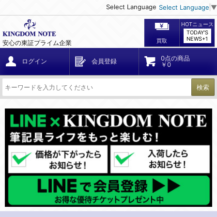
Select Language
Select Language
▼
HOTニュース
TODAY'S
NEWS+1
買取
安心の東証プライム企業
0点の商品
ログイン
会員登録
￥0
検索