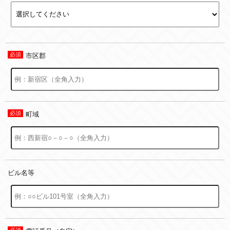
市区郡
町域
ビル名等