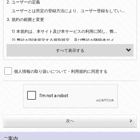
2. ユーザーの定義
・EVERYBODY×PHOTOGRAPHER.comのご利用に伴いご登録いただいた、広範囲設定をご希望される住所※、投稿時にご提供いただいた撮影機材や機材の設定等に関する情報、および画像データとその画像データに含まれる情報
・当社サービスのご利用履歴
ユーザーとは所定の登録方法により、ユーザー登録をしていただいた方をいいます。
3. 規約の範囲と変更
・当社ウェブサイト・サービス内のクッキー情報
1) 本規約は、本サイト及び本サービスの利用に関し、弊社及び全てのユーザーに適用されます。>
【外部サービスアカウントを利用される場合】
2) 弊社が別途規定する個別規定、及び弊社が随時本サイト内に掲示またはユーザーに対し通知する追加規定は、本規約の一部を構成します。本規約と個別規定及び追加規定が異なる場合は、個別規定及び追加規定が優先するものとします。
会員登録時にソーシャルネットワーキングサービス等の外部サービスとの連携を許可した場合には、その許可の際にご同意いただいた内容に基づき、当該外部サービスでユーザーが利用するIDおよび当該外部サービスのプライバシー設定によりお客様が当社に開示を認めた情報について取得いたします
3) 弊社はユーザーの承諾を得ることなく、本規約を変更できるものとし、ユーザーはこれを承諾するものとします。弊社が本規約を変更した場合は、本サイト内に掲示またはユーザーに対し通知するものとし、その後にユーザーが本サイト又は本サービスを利用された場合には、変更後の本規約を承諾したものとみなされます。
（２）利用目的
4. ユーザーの登録内容について
・当社物品販売、古物買取事業および個人・法人の売買仲介業に伴うご案内、契約、申し込み処理、請求収納、商品・サービスの提供、品質管理、アフターサービスの提供、加工サービスの提供、ポイント管理、商品・サービスの改善のため
個人情報の取り扱いについて・利用規約に同意する
1) ユーザーは、本サイトの利用に際し、ユーザー本人のユーザーID、パスワード、メールアドレス及び弊社が指定する個人情報などを、ユーザー自身の責任において登録するものとします。ユーザーは登録したこれらの情報を、責任を持って厳重に管理し、第三者に譲渡、貸与等を行なわないものとします。ユーザーのユーザーID及びパスワードを利用して行われた行為は、ユーザー自身の行為とみなされるものとします。
・メールマガジンの配信、および当社が提供する商品・サービスについてのアンケート実施のため
2) ユーザーが本サイト内で第三者のユーザーID、パスワード、メールアドレス及びこれに伴う個人情報を知り得た場合には、速やかに弊社に届け出るものとします。
・EVERYBODY×PHOTOGRAPHER.comのフォトシェアリングサービス運営のため
3) 弊社は一年以上に亘って使用がないユーザーIDとこれに伴う個人情報を抹消することができるものとします。
・上記の他、会員の利便性を図ることを目的とした総合的なサービスを提供するため
4) ユーザーID、パスワード、メールアドレス及びこれに伴う個人情報の管理不十分、使用上の過誤、第三者の使用などによる損害の責任は、ユーザーが負うものとし、弊社は一切責任を負いません。
３．個人情報の第三者提供と委託
5. 登録事項
当社は、以下のいずれかの場合を除いて、個人データを同意いただいた範囲を超えて利用したり第三者に提供したりいたしません。
1) ユーザーは、メールアドレスその他の登録事項に変更が生じた場合、直ちに弊社所定の変更手続きを行なうものとします。
2) 弊社はユーザーの入会申込により知り得た情報、またはユーザーが本サイト及び本サービスを利用する過程において、弊社が知り得た情報に関し、以下の項目に該当する場合に利用することができるものとします。
(1)ご本人の同意がある場合。なお第三者に提供する場合には原則として、機密保持、再提供の禁止、お客様からのお申し出により利用を停止することを契約の条件といたします。
ご案内