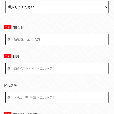
市区郡
町域
ビル名等