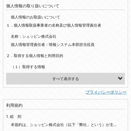
個人情報の取り扱いについて
個人情報のお取扱いについて
１．個人情報取扱事業者の名称及び個人情報管理責任者
名称：シュッピン株式会社
個人情報管理責任者：情報システム本部担当役員
２．取得する個人情報と利用目的
（１）取得する情報
【シュッピン会員共通でご登録いただく情報】
・必須登録：氏名、生年月日、性別、住所、電話番号、メールアドレス、パスワード
プライバシーポリシー
・任意登録：ニックネーム、プロフィール画像、希望するメールマガジンの種類
利用規約
【当社サービスをご利用時に当社が取得またはご提供いただく情報】
1. 総 則
・お支払いやお振込みに関わる情報（クレジットカード・銀行口座・電子マネー等の決済時にご提供いただいた情報）
・法律上の要請等により、本人確認を行うための本人確認書類（運転免許証、健康保険証、住民票の写し等）、および当該書類に含まれる情報
本規約は、シュッピン株式会社（以下「弊社」という）が主催・運営するインターネット上のWebサイト『mapcamera.com』（以下「本サイト」という）及び本サイトを通じて提供されるサービス（以下「本サービス」といいます）をご利用いただく際の、ユーザーと弊社間の一切の関係に適用されます。