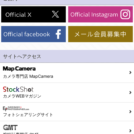
(2)法令等により開示を求められた場合。
(1) 統計した情報のみを開示し、ユーザーの個人情報を表示しない場合。
(3)ご本人または公衆の生命、身体又は財産の保護のために必要がある場合であって、本人の同意を得ることが困難であるとき。
(2) ユーザーから寄せられた情報を、ユーザーの個人情報を表示せずに開示する場合。
(4)国の機関若しくは地方公共団体又はその委託を受けた者が法令の定める事務を遂行することに対して協力する必要がある場合であって、本人の同意を得ることにより当該事務の遂行に支障を及ぼすおそれがあるとき。
(3) ユーザーが個人情報の開示について同意している場合。
(5)業務を円滑に進めるために、外部業者に個人データの一部又は全部の処理を委託する場合（ただし、委託する場合は委託した個人データの安全管理が図られるように、委託先に対する必要かつ適切な監督を行ないます）。
(4) 法令により開示が求められた場合。
(5) 弊社で取り扱う商品またはサービスに関する案内や情報提供（郵便、電子メール等によるダイレクトメールなど）を行なう場合。
４．ご提供の任意性
(6) 弊社が利用目的を示してユーザーから取得した情報を、その利用目的の範囲内で利用する場合。
当社への個人情報の提供はお客様の任意ですが、必要な個人情報をご提供いただけない場合、当社のサービス等が利用できない場合がありますのでご了承下さい。
サイトへアクセス
6. 情報の提供
５．ご本人が容易に知覚できない方法による個人情報の取得
1)弊社は、各ユーザーに対し、当該ユーザーの購入商品の情報、及び弊社の特価商品の情報等、ユーザーに有益かつ便利な情報を提供するものとし、ユーザーはこれに同意するものとします。
当社ホームページでは、利用者が当社ホームページに再訪問される際、より便利に当社ホームページを閲覧・利用していただくためにクッキーを使用する場合があります。
カメラ専門店 MapCamera
2)メールマガジンについて
また利用者の統計的分析のため、または掲載された広告にクッキーを使用する場合があります。
ユーザーは、本サイトのメールマガジンの購読に際し、ユーザー本人の責任においてメールマガジン購読の登録をするものとします。
６．個人情報に関するお問合せ対応
カメラWEBマガジン
フォームにて入力されたメールアドレスに、本サイトのお知らせをメールにてお送りさせていただきます。
本サイトからのメールの受け取りを希望されない場合は、下記リンクから設定の変更を行ってください。
(1)当社は、当社の保有する個人データに関し、ご本人から利用目的の通知，開示，内容の訂正，追加又は削除，利用の停止，消去及び第三者への提供の停止の請求などがあれば、ご本人の確認をさせていただいた上で、速やかに対応します。また当社の個人情報の取り扱いに関するご質問、ご相談にも対応いたします。尚、シュッピン会員のお客様は、当社が保有する個人データの削除を要求する権利があります。
こちら
本サイト会員のお客様は
※個人情報の開示請求には手数料として800円(税別)をご本人様にご負担いただいております。
フォトシェアリングサイト
※設定変更前にログインする必要があります。
(2)当社の個人情報に関するお問合せは、以下の窓口で承ります。お問合せの内容により必要な書類提出や質問へのご回答をお願いすることがあります。
こちら
メールマガジン会員のお客様は