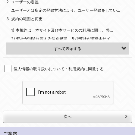
2. ユーザーの定義
・EVERYBODY×PHOTOGRAPHER.comのご利用に伴いご登録いただいた、広範囲設定をご希望される住所※、投稿時にご提供いただいた撮影機材や機材の設定等に関する情報、および画像データとその画像データに含まれる情報
・当社サービスのご利用履歴
ユーザーとは所定の登録方法により、ユーザー登録をしていただいた方をいいます。
3. 規約の範囲と変更
・当社ウェブサイト・サービス内のクッキー情報
1) 本規約は、本サイト及び本サービスの利用に関し、弊社及び全てのユーザーに適用されます。>
【外部サービスアカウントを利用される場合】
2) 弊社が別途規定する個別規定、及び弊社が随時本サイト内に掲示またはユーザーに対し通知する追加規定は、本規約の一部を構成します。本規約と個別規定及び追加規定が異なる場合は、個別規定及び追加規定が優先するものとします。
会員登録時にソーシャルネットワーキングサービス等の外部サービスとの連携を許可した場合には、その許可の際にご同意いただいた内容に基づき、当該外部サービスでユーザーが利用するIDおよび当該外部サービスのプライバシー設定によりお客様が当社に開示を認めた情報について取得いたします
3) 弊社はユーザーの承諾を得ることなく、本規約を変更できるものとし、ユーザーはこれを承諾するものとします。弊社が本規約を変更した場合は、本サイト内に掲示またはユーザーに対し通知するものとし、その後にユーザーが本サイト又は本サービスを利用された場合には、変更後の本規約を承諾したものとみなされます。
（２）利用目的
4. ユーザーの登録内容について
・当社物品販売、古物買取事業および個人・法人の売買仲介業に伴うご案内、契約、申し込み処理、請求収納、商品・サービスの提供、品質管理、アフターサービスの提供、加工サービスの提供、ポイント管理、商品・サービスの改善のため
個人情報の取り扱いについて・利用規約に同意する
1) ユーザーは、本サイトの利用に際し、ユーザー本人のユーザーID、パスワード、メールアドレス及び弊社が指定する個人情報などを、ユーザー自身の責任において登録するものとします。ユーザーは登録したこれらの情報を、責任を持って厳重に管理し、第三者に譲渡、貸与等を行なわないものとします。ユーザーのユーザーID及びパスワードを利用して行われた行為は、ユーザー自身の行為とみなされるものとします。
・メールマガジンの配信、および当社が提供する商品・サービスについてのアンケート実施のため
2) ユーザーが本サイト内で第三者のユーザーID、パスワード、メールアドレス及びこれに伴う個人情報を知り得た場合には、速やかに弊社に届け出るものとします。
・EVERYBODY×PHOTOGRAPHER.comのフォトシェアリングサービス運営のため
3) 弊社は一年以上に亘って使用がないユーザーIDとこれに伴う個人情報を抹消することができるものとします。
・上記の他、会員の利便性を図ることを目的とした総合的なサービスを提供するため
4) ユーザーID、パスワード、メールアドレス及びこれに伴う個人情報の管理不十分、使用上の過誤、第三者の使用などによる損害の責任は、ユーザーが負うものとし、弊社は一切責任を負いません。
３．個人情報の第三者提供と委託
5. 登録事項
当社は、以下のいずれかの場合を除いて、個人データを同意いただいた範囲を超えて利用したり第三者に提供したりいたしません。
1) ユーザーは、メールアドレスその他の登録事項に変更が生じた場合、直ちに弊社所定の変更手続きを行なうものとします。
2) 弊社はユーザーの入会申込により知り得た情報、またはユーザーが本サイト及び本サービスを利用する過程において、弊社が知り得た情報に関し、以下の項目に該当する場合に利用することができるものとします。
(1)ご本人の同意がある場合。なお第三者に提供する場合には原則として、機密保持、再提供の禁止、お客様からのお申し出により利用を停止することを契約の条件といたします。
ご案内