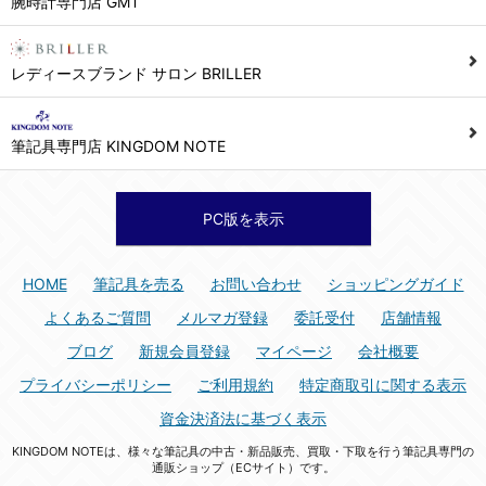
腕時計専門店 GMT
シュッピン株式会社 個人情報相談窓口
Mail：privacy@syuppin.com (受付)
7. ユーザーの義務
レディースブランド サロン BRILLER
1) ユーザーは本サイト及び本サービスの利用に当たり、以下の行為を行なってはならないものとします。
(1) 他のユーザー、第三者もしくは弊社の著作権又はその他の権利を侵害する行為、及び侵害する恐れのある行為。
筆記具専門店 KINGDOM NOTE
(2) 他のユーザー、第三者もしくは弊社の財産またはプライバシーを侵害する行為、及び侵害する恐れのある行為。
(3) 上記の他、他のユーザー、第三者もしくは弊社に不利益又は損害を与える行為、および与える恐れのある行為。
(4) 他のユーザー、第三者、もしくは弊社を誹謗中傷する行為。
PC版を表示
(5) 公序良俗に反する行為、またはそのおそれのある行為、もしくは公序良俗に反する情報を他のユーザーまたは第三者に提供する行為。
(6) 犯罪的行為、または犯罪的行為に結びつく行為、もしくはその恐れのある行為。
HOME
筆記具を売る
お問い合わせ
ショッピングガイド
(7) 弊社の承認なく本サイト及び本サービスを通じて、または本サイト及び本サービスに関連して営利を目的とした行為、またはその準備を目的とした行為。
よくあるご質問
メルマガ登録
委託受付
店舗情報
(8) 本サイト及び本サービスの運営を妨げるような行為、誹謗するような行為。
ブログ
新規会員登録
マイページ
会社概要
(9) 弊社の企業活動の運営を妨げるような行為、誹謗するような行為。
プライバシーポリシー
ご利用規約
特定商取引に関する表示
(10) ユーザーID、パスワード、メールアドレス及びこれに伴う個人情報を登録する際、偽造や虚偽の登録をする行為、または登録した内容を不正に使用する行為。
資金決済法に基づく表示
(11) コンピュータウィルス等の有害なプログラム及びデータを本サイト及び本サービスを通じて、または本サイト及び本サービスに関連して使用もしくは提供する行為。
KINGDOM NOTEは、様々な筆記具の中古・新品販売、買取・下取を行う筆記具専門の
(12) その他、法令に違反または違反する恐れのある行為。
通販ショップ（ECサイト）です。
(13) その他、弊社が不適切と判断する行為。