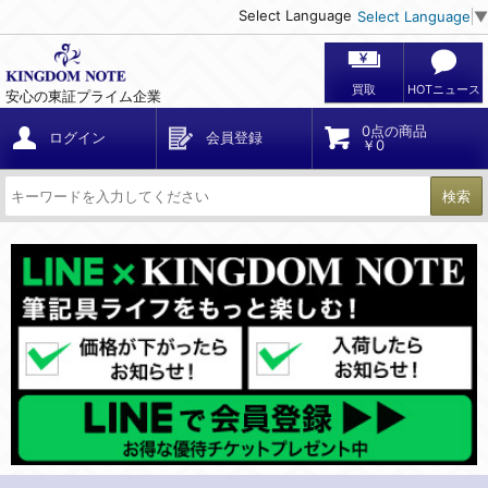
Select Language
Select Language
▼
買取
HOTニュース
安心の東証プライム企業
0点の商品
ログイン
会員登録
￥0
検索