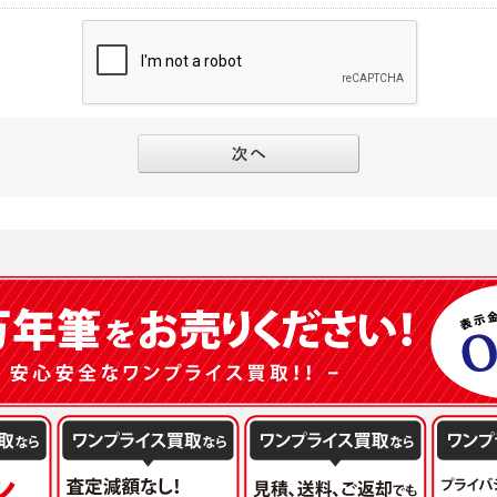
別途規定する個別規定、及び弊社が随時本サイト内に掲示またはユーザーに対し通知
にソーシャルネットワーキングサービス等の外部サービスとの連携を許可した場合に
と個別規定及び追加規定が異なる場合は、個別規定及び追加規定が優先するものとし
当該外部サービスでユーザーが利用するIDおよび当該外部サービスのプライバシー
得いたします
ユーザーの承諾を得ることなく、本規約を変更できるものとし、ユーザーはこれを承
本サイト内に掲示またはユーザーに対し通知するものとし、その後にユーザーが本サ
目的
の本規約を承諾したものとみなされます。
販売、古物買取事業および個人・法人の売買仲介業に伴うご案内、契約、申し込み処
フターサービスの提供、加工サービスの提供、ポイント管理、商品・サービスの改善
ーの登録内容について
ガジンの配信、および当社が提供する商品・サービスについてのアンケート実施のた
ーは、本サイトの利用に際し、ユーザー本人のユーザーID、パスワード、メールアド
ODY×PHOTOGRAPHER.comのフォトシェアリングサービス運営のため
の責任において登録するものとします。ユーザーは登録したこれらの情報を、責任を
、会員の利便性を図ることを目的とした総合的なサービスを提供するため
ないものとします。ユーザーのユーザーID及びパスワードを利用して行われた行為
報の第三者提供と委託
ーが本サイト内で第三者のユーザーID、パスワード、メールアドレス及びこれに伴う
下のいずれかの場合を除いて、個人データを同意いただいた範囲を超えて利用したり
ものとします。
人の同意がある場合。なお第三者に提供する場合には原則として、機密保持、再提供の
一年以上に亘って使用がないユーザーIDとこれに伴う個人情報を抹消することができ
を契約の条件といたします。
ーID、パスワード、メールアドレス及びこれに伴う個人情報の管理不十分、使用上の
により開示を求められた場合。
ーが負うものとし、弊社は一切責任を負いません。
または公衆の生命、身体又は財産の保護のために必要がある場合であって、本人の同
機関若しくは地方公共団体又はその委託を受けた者が法令の定める事務を遂行すること
を得ることにより当該事務の遂行に支障を及ぼすおそれがあるとき。
ーは、メールアドレスその他の登録事項に変更が生じた場合、直ちに弊社所定の変更
を円滑に進めるために、外部業者に個人データの一部又は全部の処理を委託する場合（
ユーザーの入会申込により知り得た情報、またはユーザーが本サイト及び本サービス
が図られるように、委託先に対する必要かつ適切な監督を行ないます）。
以下の項目に該当する場合に利用することができるものとします。