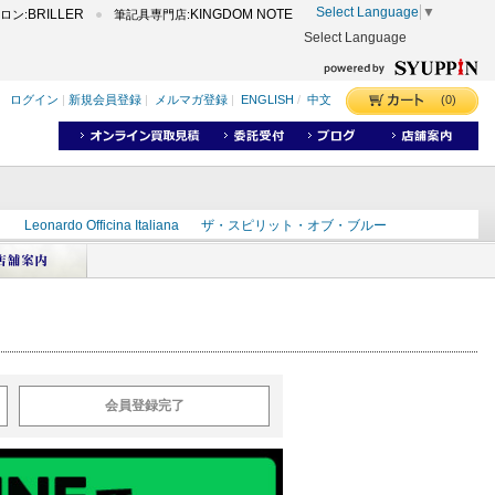
Select Language
▼
BRILLER
KINGDOM NOTE
ロン:
筆記具専門店:
Select Language
(0)
ログイン
|
新規会員登録
|
メルマガ登録
|
ENGLISH
/
中文
ク
Leonardo Officina Italiana
ザ・スピリット・オブ・ブルー
ラインD
出雲
世界のことわざ
masahiro
ショーンデザイン
ーズ
カヴゼットインク
スーベレーン
モンブラン
会員登録完了