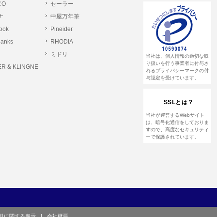
CO
セーラー
ナ
中屋万年筆
とします。
rook
Pineider
る恐れのある行為。
lanks
RHODIA
る恐れのある行為。
ミドリ
当社は、個人情報の適切な取
る恐れのある行為。
り扱いを行う事業者に付与さ
R & KLINGNE
れるプライバシーマークの付
与認定を受けています。
他のユーザーまたは第三者に提供する行為。
SSLとは？
して営利を目的とした行為、またはその準備を
当社が運営するWebサイト
は、暗号化通信をしておりま
すので、高度なセキュリティ
ーで保護されています。
や虚偽の登録をする行為、または登録した内容
て、または本サイト及び本サービスに関連し
引に関する表示
|
会社概要