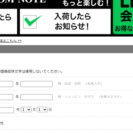
はこちら >>
名
例：出品 太郎 （全角入力）
名
例：シュッピン タロウ （全角カタカナ）
年
月
日
女性