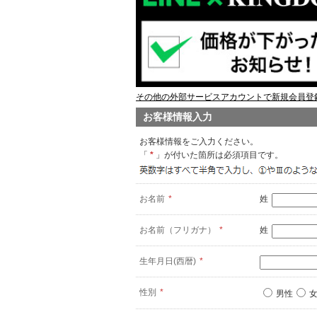
その他の外部サービスアカウントで新規会員登録
お客様情報入力
お客様情報をご入力ください。
「
*
」が付いた箇所は必須項目です。
お名前
*
姓
お名前（フリガナ）
*
姓
生年月日(西暦)
*
性別
*
男性