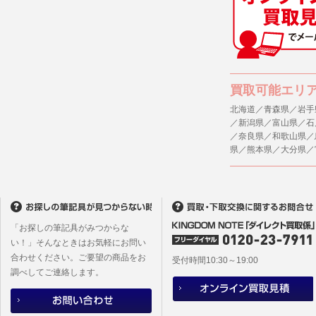
(1) 統計
４．ご提供
(2) ユー
当社への個
ますのでご
(3) ユー
(4) 法令
５．ご本人
買取可能エリ
(5) 弊社
当社ホーム
キーを使用
北海道／青森県／岩手
(6) 弊社
／新潟県／富山県／石
また利用者
／奈良県／和歌山県／
6. 情報の提
県／熊本県／大分県／
1)弊社は
６．個人情
ものとし、
(1)当社
者への提供
2)メールマ
するご質問
ユーザーは
※個人情報の
フォームに
「お探しの筆記具がみつからな
(2)当社
本サイトか
い！」そんなときはお気軽にお問い
があります
合わせください。ご要望の商品をお
本サイト会
受付時間10:30～19:00
調べしてご連絡します。
※設定変更
メールマガ