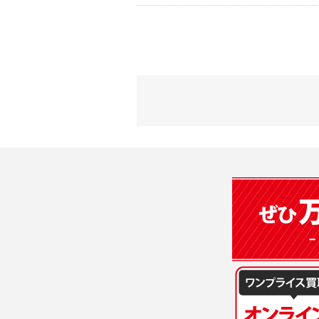
2) 弊社が
会員登録時
す。本規約
に基づき、
について取
3) 弊社は
た場合は、
（２）利用
は、変更後
・当社物品
質管理、ア
4. ユーザ
・メールマ
1) ユーザ
・EVERYB
ーザー自身
・上記の他
等を行なわ
します。
３．個人情
2) ユーザ
当社は、以
に届け出る
(1)ご本
3) 弊社は
止すること
4) ユーザ
(2)法令等
は、ユーザ
(3)ご本人
(4)国の
5. 登録事項
本人の同意
1) ユーザ
(5)業務
2) 弊社は
の安全管理
報に関し、