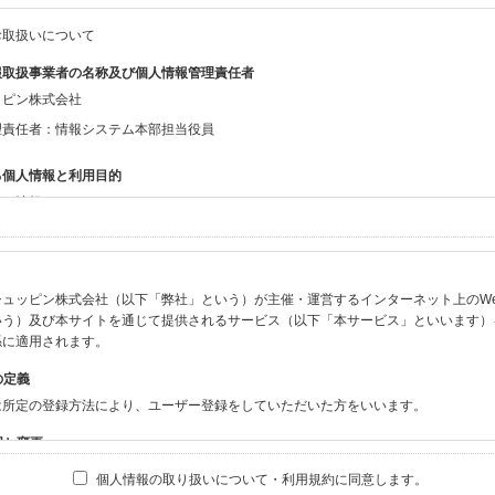
お取扱いについて
報取扱事業者の名称及び個人情報管理責任者
ッピン株式会社
理責任者：情報システム本部担当役員
る個人情報と利用目的
する情報
ン会員共通でご登録いただく情報】
：氏名、生年月日、性別、住所、電話番号、メールアドレス、パスワード
：ニックネーム、プロフィール画像、希望するメールマガジンの種類
ュッピン株式会社（以下「弊社」という）が主催・運営するインターネット上のWebサイト
ビスをご利用時に当社が取得またはご提供いただく情報】
いう）及び本サイトを通じて提供されるサービス（以下「本サービス」といいます）
やお振込みに関わる情報（クレジットカード・銀行口座・電子マネー等の決済時にご
係に適用されます。
要請等により、本人確認を行うための本人確認書類（運転免許証、健康保険証、住民
の定義
BODY×PHOTOGRAPHER.comのご利用に伴いご登録いただいた、広範囲設定を
は所定の登録方法により、ユーザー登録をしていただいた方をいいます。
機材の設定等に関する情報、および画像データとその画像データに含まれる情報
ビスのご利用履歴
囲と変更
ブサイト・サービス内のクッキー情報
は、本サイト及び本サービスの利用に関し、弊社及び全てのユーザーに適用されます。
個人情報の取り扱いについて・利用規約に同意します。
ビスアカウントを利用される場合】