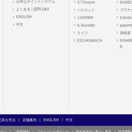
お得なポイントシステム
S.T.Dupont
KAWE
の義務
よくあるご質問 Q&A
パイロット
プラチ
ーは本サイト及び本サービスの利用に当たり、以下の行為を行なってはならないもの
ENGLISH
J.HERBIN
Esterb
ユーザー、第三者もしくは弊社の著作権又はその他の権利を侵害する行為、及び侵害す
中文
IL Bussetto
paperb
ユーザー、第三者もしくは弊社の財産またはプライバシーを侵害する行為、及び侵害す
ライフ
満寿屋
の他、他のユーザー、第三者もしくは弊社に不利益又は損害を与える行為、および与え
ESCHENBACH
ROHRE
ユーザー、第三者、もしくは弊社を誹謗中傷する行為。
R
良俗に反する行為、またはそのおそれのある行為、もしくは公序良俗に反する情報を
的行為、または犯罪的行為に結びつく行為、もしくはその恐れのある行為。
の承認なく本サイト及び本サービスを通じて、または本サイト及び本サービスに関連
行為。
イト及び本サービスの運営を妨げるような行為、誹謗するような行為。
の企業活動の運営を妨げるような行為、誹謗するような行為。
ーザーID、パスワード、メールアドレス及びこれに伴う個人情報を登録する際、偽造
用する行為。
ンピュータウィルス等の有害なプログラム及びデータを本サイト及び本サービスを通じ
くは提供する行為。
記具を売る
|
店舗案内
|
ENGLISH
/
中文
の他、法令に違反または違反する恐れのある行為。
ページ
|
ご利用規約
|
プライバシーポリシー
|
資金決済法に基づく表示
|
特定商取