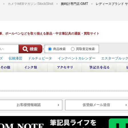
StockShot
GMT
カメラWEBマガジン:
腕時計専門店:
レディースブランド サ
筆、ボールペンなどを取り揃える新品・中古筆記具の通販・買取サイト
商品検索
買取査定検索
ズ
伝統漆芸
ドルチェビータ
インクベントカレンダー
エスターブルッ
デュポン スペース オデッセイ
輪島屋善仁 深海
エテルニタ･アヴァンティ
ブ
ペリカン オーシャンスワール
源氏物語
作家シリーズ
パトロンシリ
リドール
周年記念
アルタミラ 山田ゆりか
お客様情報確認
仮登録メール送信