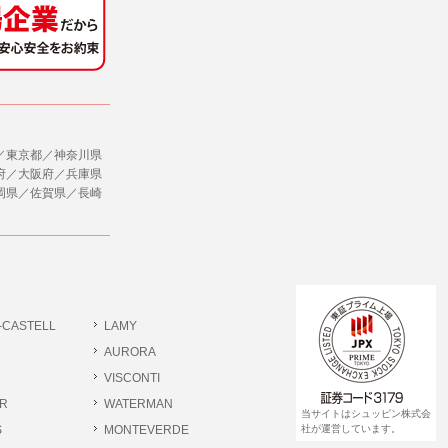
社のサービス等が利用できない場合があり
ダイレクトメールなど）を行なう場合。
ージを閲覧・利用していただくためにクッ
／東京都／神奈川県
合。
府／大阪府／兵庫県
岡県／佐賀県／長崎
、ユーザーに有益かつ便利な情報を提供する
，追加又は削除，利用の停止，消去及び第三
ます。また当社の個人情報の取り扱いに関
データの削除を要求する権利があります。
ジン購読の登録をするものとします。
だきます。
-CASTELL
LAMY
書類提出や質問へのご回答をお願いすること
ださい。
AURORA
VISCONTI
R
WATERMAN
 個人情報相談窓口
当サイトはシュッピン株式会
pin.com (受付)
S
MONTEVERDE
社が運営しています。