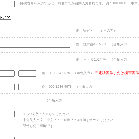
郵便番号を入力すると、町名までが自動入力されます。例：100-0001 （半角
例：新宿区 （全角入力）
例：西新宿○－○－○ （全角入力）
例：○○ビル101号室 （全角入力）
-
※電話番号または携帯番
例：03-1234-5678 （半角入力）
-
例：090-1234-5678 （半角入力）
（半角入力）
・8～20文字で入力してください。
・半角英大文字・小文字・半角数字の3種類を含めてください。
・記号も使用可能です。