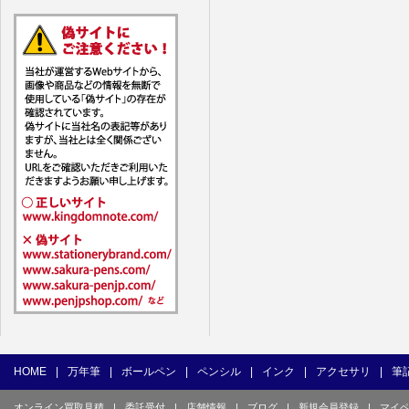
7. ユーザー
1) ユーザ
(1) 他の
(2) 他の
(3) 上記
(4) 他の
(5) 公序
(6) 犯罪
(7) 弊社
目的とした
(8) 本サ
(9) 弊社
(10) ユ
を不正に使
(11) コ
て使用もし
HOME
|
万年筆
|
ボールペン
|
ペンシル
|
インク
|
アクセサリ
|
筆
(12) そ
オンライン買取見積
|
委託受付
|
店舗情報
|
ブログ
|
新規会員登録
|
マイ