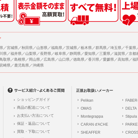
した情報のみを開示し、ユーザーの個人情報を表示しない場合。
の任意性
ザーから寄せられた情報を、ユーザーの個人情報を表示せずに開示する場合。
人情報の提供はお客様の任意ですが、必要な個人情報をご提供いただけない場合、当
了承下さい。
ザーが個人情報の開示について同意している場合。
により開示が求められた場合。
が容易に知覚できない方法による個人情報の取得
ア
で取り扱う商品またはサービスに関する案内や情報提供（郵便、電子メール等による
ページでは、利用者が当社ホームページに再訪問される際、より便利に当社ホームペ
する場合があります。
県／宮城県／秋田県／山形県／福島県／茨城県／栃木県／群馬県／埼玉県／千葉県
が利用目的を示してユーザーから取得した情報を、その利用目的の範囲内で利用する場
川県／福井県／山梨県／長野県／岐阜県／静岡県／愛知県／三重県／滋賀県／京都
の統計的分析のため、または掲載された広告にクッキーを使用する場合があります。
鳥取県／島根県／岡山県／広島県／山口県／徳島県／香川県／愛媛県／高知県／福
供
宮崎県／鹿児島県／沖縄県
、各ユーザーに対し、当該ユーザーの購入商品の情報、及び弊社の特価商品の情報等
報に関するお問合せ対応
ユーザーはこれに同意するものとします。
は、当社の保有する個人データに関し、ご本人から利用目的の通知，開示，内容の訂正
の停止の請求などがあれば、ご本人の確認をさせていただいた上で、速やかに対応し
ガジンについて
、ご相談にも対応いたします。尚、シュッピン会員のお客様は、当社が保有する個人
、本サイトのメールマガジンの購読に際し、ユーザー本人の責任においてメールマガ
正規お取扱いメーカー
開示請求には手数料として800円(税別)をご本人様にご負担いただいております。
て入力されたメールアドレスに、本サイトのお知らせをメールにてお送りさせていた
ショッピングガイド
Pelikan
FABER
の個人情報に関するお問合せは、以下の窓口で承ります。お問合せの内容により必要な
らのメールの受け取りを希望されない場合は、下記リンクから設定の変更を行ってく
商品の配送について
OMAS
DELTA
。
員のお客様は
こちら
お支払い方法について
Montegrappa
Stipula
前にログインする必要があります。
保証・返品について
CARAN d'ACHE
PARKE
シュッピン株式会社
ジン会員のお客様は
こちら
買取・下取について
SHEAFFER
Mail：privacy@syup
CROS