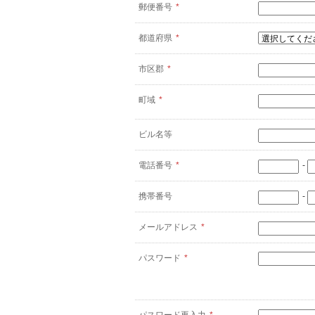
郵便番号
*
都道府県
*
市区郡
*
町域
*
ビル名等
電話番号
*
-
携帯番号
-
メールアドレス
*
パスワード
*