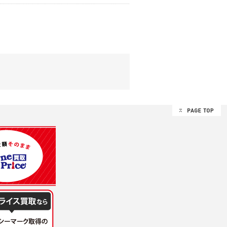
する追加規定は、本規約の一部を構成しま
は、その許可の際にご同意いただいた内容
ます。
設定によりお客様が当社に開示を認めた情報
諾するものとします。弊社が本規約を変更し
イト又は本サービスを利用された場合に
理、請求収納、商品・サービスの提供、品
のため
め
レス及び弊社が指定する個人情報などを、ユ
持って厳重に管理し、第三者に譲渡、貸与
は、ユーザー自身の行為とみなされるものと
個人情報を知り得た場合には、速やかに弊社
第三者に提供したりいたしません。
禁止、お客様からのお申し出により利用を停
るものとします。
過誤、第三者の使用などによる損害の責任
意を得ることが困難であるとき。
に対して協力する必要がある場合であって、
手続きを行なうものとします。
ただし、委託する場合は委託した個人データ
を利用する過程において、弊社が知り得た情