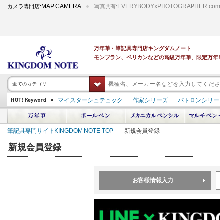
MAP CAMERA
EVERYBODYxPHOTOGRAPHER.com
カメラ専門店:
写真共有:
万年筆・筆記具専門店キングダムノート
モンブラン、ペリカンなどの高級万年筆、限定万年
全てのカテゴリ
マイスターシュテュック
作家シリーズ
パトロンシリー
スーベレーン
PILOT 蒔絵
ダイアミン ボトルインク
中屋万年筆
プラチナ 出雲 キングダムノート別注
アルマンドシモーニクラ
筆記具専門サイトKINGDOM NOTE TOP
新規会員登録
デモンストレーター
M400
M800
長刀研ぎ
ドルチェビータ
エク
新規会員登録
お客様情報入力