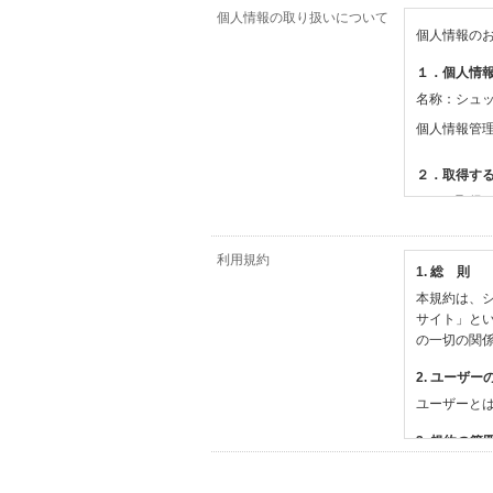
個人情報の取り扱いについて
個人情報の
１．個人情
名称：シュ
個人情報管
２．取得す
（１）取得
【シュッピ
・必須登録
利用規約
1. 総 則
・任意登録
本規約は、シ
【当社サー
サイト」と
・お支払い
の一切の関
・法律上の
情報
2. ユーザー
・EVERY
ユーザーと
撮影機材や
・当社サー
3. 規約の範
・当社ウェ
1) 本規約
【外部サー