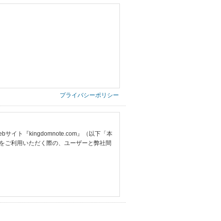
プライバシーポリシー
『kingdomnote.com』（以下「本
をご利用いただく際の、ユーザーと弊社間
提供いただいた情報）
票の写し等）、および当該書類に含まれる
ご希望される住所※、投稿時にご提供いただいた