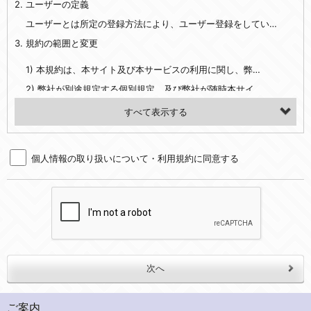
2. ユーザーの定義
・EVERYBODY×PHOTOGRAPHER.comのご利用に伴いご登録いただいた、広範囲設定をご希望される住所※、投稿時にご提供いただいた撮影機材や機材の設定等に関する情報、および画像データとその画像データに含まれる情報
・当社サービスのご利用履歴
ユーザーとは所定の登録方法により、ユーザー登録をしていただいた方をいいます。
3. 規約の範囲と変更
・当社ウェブサイト・サービス内のクッキー情報
1) 本規約は、本サイト及び本サービスの利用に関し、弊社及び全てのユーザーに適用されます。>
【外部サービスアカウントを利用される場合】
2) 弊社が別途規定する個別規定、及び弊社が随時本サイト内に掲示またはユーザーに対し通知する追加規定は、本規約の一部を構成します。本規約と個別規定及び追加規定が異なる場合は、個別規定及び追加規定が優先するものとします。
会員登録時にソーシャルネットワーキングサービス等の外部サービスとの連携を許可した場合には、その許可の際にご同意いただいた内容に基づき、当該外部サービスでユーザーが利用するIDおよび当該外部サービスのプライバシー設定によりお客様が当社に開示を認めた情報について取得いたします
3) 弊社はユーザーの承諾を得ることなく、本規約を変更できるものとし、ユーザーはこれを承諾するものとします。弊社が本規約を変更した場合は、本サイト内に掲示またはユーザーに対し通知するものとし、その後にユーザーが本サイト又は本サービスを利用された場合には、変更後の本規約を承諾したものとみなされます。
（２）利用目的
4. ユーザーの登録内容について
・当社物品販売、古物買取事業および個人・法人の売買仲介業に伴うご案内、契約、申し込み処理、請求収納、商品・サービスの提供、品質管理、アフターサービスの提供、加工サービスの提供、ポイント管理、商品・サービスの改善のため
個人情報の取り扱いについて・利用規約に同意する
1) ユーザーは、本サイトの利用に際し、ユーザー本人のユーザーID、パスワード、メールアドレス及び弊社が指定する個人情報などを、ユーザー自身の責任において登録するものとします。ユーザーは登録したこれらの情報を、責任を持って厳重に管理し、第三者に譲渡、貸与等を行なわないものとします。ユーザーのユーザーID及びパスワードを利用して行われた行為は、ユーザー自身の行為とみなされるものとします。
・メールマガジンの配信、および当社が提供する商品・サービスについてのアンケート実施のため
2) ユーザーが本サイト内で第三者のユーザーID、パスワード、メールアドレス及びこれに伴う個人情報を知り得た場合には、速やかに弊社に届け出るものとします。
・EVERYBODY×PHOTOGRAPHER.comのフォトシェアリングサービス運営のため
3) 弊社は一年以上に亘って使用がないユーザーIDとこれに伴う個人情報を抹消することができるものとします。
・上記の他、会員の利便性を図ることを目的とした総合的なサービスを提供するため
4) ユーザーID、パスワード、メールアドレス及びこれに伴う個人情報の管理不十分、使用上の過誤、第三者の使用などによる損害の責任は、ユーザーが負うものとし、弊社は一切責任を負いません。
３．個人情報の第三者提供と委託
5. 登録事項
当社は、以下のいずれかの場合を除いて、個人データを同意いただいた範囲を超えて利用したり第三者に提供したりいたしません。
1) ユーザーは、メールアドレスその他の登録事項に変更が生じた場合、直ちに弊社所定の変更手続きを行なうものとします。
2) 弊社はユーザーの入会申込により知り得た情報、またはユーザーが本サイト及び本サービスを利用する過程において、弊社が知り得た情報に関し、以下の項目に該当する場合に利用することができるものとします。
(1)ご本人の同意がある場合。なお第三者に提供する場合には原則として、機密保持、再提供の禁止、お客様からのお申し出により利用を停止することを契約の条件といたします。
ご案内