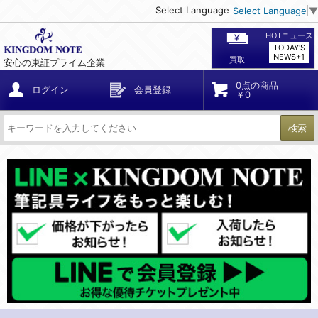
Select Language
Select Language
▼
HOTニュース
TODAY'S
NEWS+1
買取
安心の東証プライム企業
0点の商品
ログイン
会員登録
￥0
検索