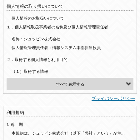
個人情報の取り扱いについて
個人情報のお取扱いについて
１．個人情報取扱事業者の名称及び個人情報管理責任者
名称：シュッピン株式会社
個人情報管理責任者：情報システム本部担当役員
２．取得する個人情報と利用目的
（１）取得する情報
【シュッピン会員共通でご登録いただく情報】
・必須登録：氏名、生年月日、性別、住所、電話番号、メールアドレス、パスワード
プライバシーポリシー
・任意登録：ニックネーム、プロフィール画像、希望するメールマガジンの種類
利用規約
【当社サービスをご利用時に当社が取得またはご提供いただく情報】
1. 総 則
・お支払いやお振込みに関わる情報（クレジットカード・銀行口座・電子マネー等の決済時にご提供いただいた情報）
・法律上の要請等により、本人確認を行うための本人確認書類（運転免許証、健康保険証、住民票の写し等）、および当該書類に含まれる情報
本規約は、シュッピン株式会社（以下「弊社」という）が主催・運営するインターネット上のWebサイト『mapcamera.com』（以下「本サイト」という）及び本サイトを通じて提供されるサービス（以下「本サービス」といいます）をご利用いただく際の、ユーザーと弊社間の一切の関係に適用されます。