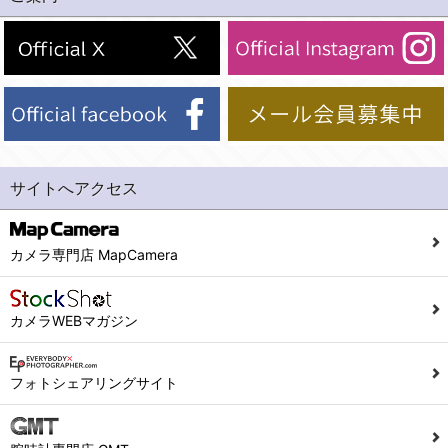
(2)法令等により開示を求められた場合。
(1) 統計した情報のみを開示し、ユーザーの個人情報を表示しない場合。
(3)ご本人または公衆の生命、身体又は財産の保護のために必要がある場合であって、本人の同意を得ることが困難であるとき。
(2) ユーザーから寄せられた情報を、ユーザーの個人情報を表示せずに開示する場合。
(4)国の機関若しくは地方公共団体又はその委託を受けた者が法令の定める事務を遂行することに対して協力する必要がある場合であって、本人の同意を得ることにより当該事務の遂行に支障を及ぼすおそれがあるとき。
(3) ユーザーが個人情報の開示について同意している場合。
(5)業務を円滑に進めるために、外部業者に個人データの一部又は全部の処理を委託する場合（ただし、委託する場合は委託した個人データの安全管理が図られるように、委託先に対する必要かつ適切な監督を行ないます）。
(4) 法令により開示が求められた場合。
(5) 弊社で取り扱う商品またはサービスに関する案内や情報提供（郵便、電子メール等によるダイレクトメールなど）を行なう場合。
４．ご提供の任意性
(6) 弊社が利用目的を示してユーザーから取得した情報を、その利用目的の範囲内で利用する場合。
当社への個人情報の提供はお客様の任意ですが、必要な個人情報をご提供いただけない場合、当社のサービス等が利用できない場合がありますのでご了承下さい。
サイトへアクセス
6. 情報の提供
５．ご本人が容易に知覚できない方法による個人情報の取得
1)弊社は、各ユーザーに対し、当該ユーザーの購入商品の情報、及び弊社の特価商品の情報等、ユーザーに有益かつ便利な情報を提供するものとし、ユーザーはこれに同意するものとします。
当社ホームページでは、利用者が当社ホームページに再訪問される際、より便利に当社ホームページを閲覧・利用していただくためにクッキーを使用する場合があります。
カメラ専門店 MapCamera
2)メールマガジンについて
また利用者の統計的分析のため、または掲載された広告にクッキーを使用する場合があります。
ユーザーは、本サイトのメールマガジンの購読に際し、ユーザー本人の責任においてメールマガジン購読の登録をするものとします。
６．個人情報に関するお問合せ対応
カメラWEBマガジン
フォームにて入力されたメールアドレスに、本サイトのお知らせをメールにてお送りさせていただきます。
本サイトからのメールの受け取りを希望されない場合は、下記リンクから設定の変更を行ってください。
(1)当社は、当社の保有する個人データに関し、ご本人から利用目的の通知，開示，内容の訂正，追加又は削除，利用の停止，消去及び第三者への提供の停止の請求などがあれば、ご本人の確認をさせていただいた上で、速やかに対応します。また当社の個人情報の取り扱いに関するご質問、ご相談にも対応いたします。尚、シュッピン会員のお客様は、当社が保有する個人データの削除を要求する権利があります。
こちら
本サイト会員のお客様は
※個人情報の開示請求には手数料として800円(税別)をご本人様にご負担いただいております。
フォトシェアリングサイト
※設定変更前にログインする必要があります。
(2)当社の個人情報に関するお問合せは、以下の窓口で承ります。お問合せの内容により必要な書類提出や質問へのご回答をお願いすることがあります。
こちら
メールマガジン会員のお客様は