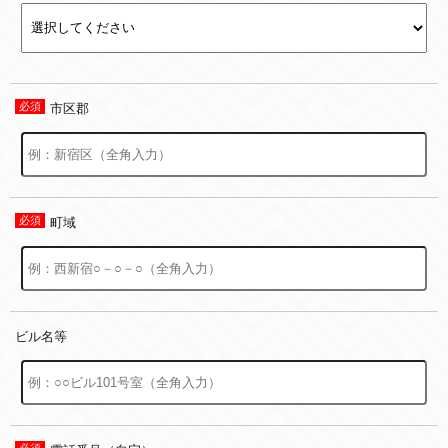
市区郡
町域
ビル名等