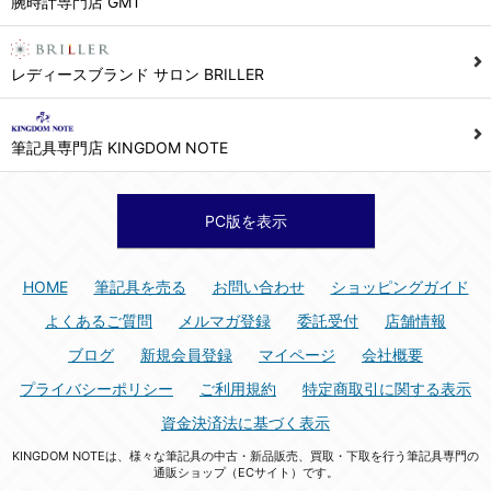
腕時計専門店 GMT
シュッピン株式会社 個人情報相談窓口
Mail：privacy@syuppin.com (受付)
7. ユーザーの義務
レディースブランド サロン BRILLER
1) ユーザーは本サイト及び本サービスの利用に当たり、以下の行為を行なってはならないものとします。
(1) 他のユーザー、第三者もしくは弊社の著作権又はその他の権利を侵害する行為、及び侵害する恐れのある行為。
筆記具専門店 KINGDOM NOTE
(2) 他のユーザー、第三者もしくは弊社の財産またはプライバシーを侵害する行為、及び侵害する恐れのある行為。
(3) 上記の他、他のユーザー、第三者もしくは弊社に不利益又は損害を与える行為、および与える恐れのある行為。
(4) 他のユーザー、第三者、もしくは弊社を誹謗中傷する行為。
PC版を表示
(5) 公序良俗に反する行為、またはそのおそれのある行為、もしくは公序良俗に反する情報を他のユーザーまたは第三者に提供する行為。
(6) 犯罪的行為、または犯罪的行為に結びつく行為、もしくはその恐れのある行為。
HOME
筆記具を売る
お問い合わせ
ショッピングガイド
(7) 弊社の承認なく本サイト及び本サービスを通じて、または本サイト及び本サービスに関連して営利を目的とした行為、またはその準備を目的とした行為。
よくあるご質問
メルマガ登録
委託受付
店舗情報
(8) 本サイト及び本サービスの運営を妨げるような行為、誹謗するような行為。
ブログ
新規会員登録
マイページ
会社概要
(9) 弊社の企業活動の運営を妨げるような行為、誹謗するような行為。
プライバシーポリシー
ご利用規約
特定商取引に関する表示
(10) ユーザーID、パスワード、メールアドレス及びこれに伴う個人情報を登録する際、偽造や虚偽の登録をする行為、または登録した内容を不正に使用する行為。
資金決済法に基づく表示
(11) コンピュータウィルス等の有害なプログラム及びデータを本サイト及び本サービスを通じて、または本サイト及び本サービスに関連して使用もしくは提供する行為。
KINGDOM NOTEは、様々な筆記具の中古・新品販売、買取・下取を行う筆記具専門の
(12) その他、法令に違反または違反する恐れのある行為。
通販ショップ（ECサイト）です。
(13) その他、弊社が不適切と判断する行為。