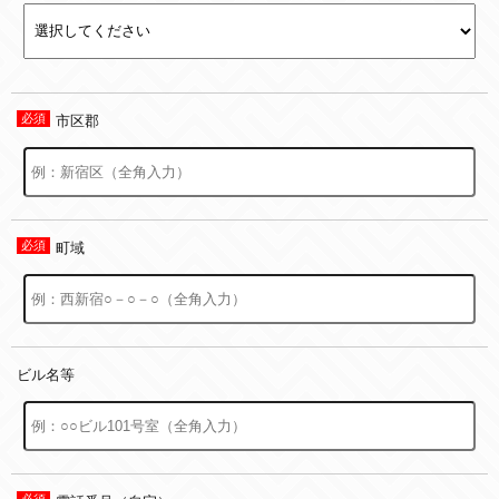
市区郡
町域
ビル名等