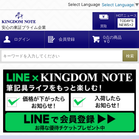
Select Language
Select Language
▼
HOTニュース
TODAY'S
NEWS+2
買取
安心の東証プライム企業
0点の商品
ログイン
会員登録
￥0
検索