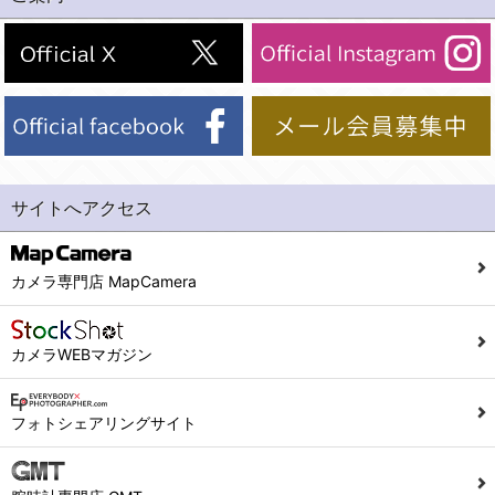
(2)法令等により開示を求められた場合。
(1) 統計した情報のみを開示し、ユーザーの個人情報を表示しない場合。
(3)ご本人または公衆の生命、身体又は財産の保護のために必要がある場合であって、本人の同意を得ることが困難であるとき。
(2) ユーザーから寄せられた情報を、ユーザーの個人情報を表示せずに開示する場合。
(4)国の機関若しくは地方公共団体又はその委託を受けた者が法令の定める事務を遂行することに対して協力する必要がある場合であって、本人の同意を得ることにより当該事務の遂行に支障を及ぼすおそれがあるとき。
(3) ユーザーが個人情報の開示について同意している場合。
(5)業務を円滑に進めるために、外部業者に個人データの一部又は全部の処理を委託する場合（ただし、委託する場合は委託した個人データの安全管理が図られるように、委託先に対する必要かつ適切な監督を行ないます）。
(4) 法令により開示が求められた場合。
(5) 弊社で取り扱う商品またはサービスに関する案内や情報提供（郵便、電子メール等によるダイレクトメールなど）を行なう場合。
４．ご提供の任意性
(6) 弊社が利用目的を示してユーザーから取得した情報を、その利用目的の範囲内で利用する場合。
当社への個人情報の提供はお客様の任意ですが、必要な個人情報をご提供いただけない場合、当社のサービス等が利用できない場合がありますのでご了承下さい。
サイトへアクセス
6. 情報の提供
５．ご本人が容易に知覚できない方法による個人情報の取得
1)弊社は、各ユーザーに対し、当該ユーザーの購入商品の情報、及び弊社の特価商品の情報等、ユーザーに有益かつ便利な情報を提供するものとし、ユーザーはこれに同意するものとします。
当社ホームページでは、利用者が当社ホームページに再訪問される際、より便利に当社ホームページを閲覧・利用していただくためにクッキーを使用する場合があります。
カメラ専門店 MapCamera
2)メールマガジンについて
また利用者の統計的分析のため、または掲載された広告にクッキーを使用する場合があります。
ユーザーは、本サイトのメールマガジンの購読に際し、ユーザー本人の責任においてメールマガジン購読の登録をするものとします。
６．個人情報に関するお問合せ対応
カメラWEBマガジン
フォームにて入力されたメールアドレスに、本サイトのお知らせをメールにてお送りさせていただきます。
本サイトからのメールの受け取りを希望されない場合は、下記リンクから設定の変更を行ってください。
(1)当社は、当社の保有する個人データに関し、ご本人から利用目的の通知，開示，内容の訂正，追加又は削除，利用の停止，消去及び第三者への提供の停止の請求などがあれば、ご本人の確認をさせていただいた上で、速やかに対応します。また当社の個人情報の取り扱いに関するご質問、ご相談にも対応いたします。尚、シュッピン会員のお客様は、当社が保有する個人データの削除を要求する権利があります。
こちら
本サイト会員のお客様は
※個人情報の開示請求には手数料として800円(税別)をご本人様にご負担いただいております。
フォトシェアリングサイト
※設定変更前にログインする必要があります。
(2)当社の個人情報に関するお問合せは、以下の窓口で承ります。お問合せの内容により必要な書類提出や質問へのご回答をお願いすることがあります。
こちら
メールマガジン会員のお客様は