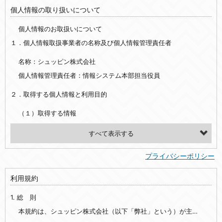
個人情報の取り扱いについて
個人情報のお取扱いについて
１．個人情報取扱事業者の名称及び個人情報管理責任者
名称：シュッピン株式会社
個人情報管理責任者：情報システム本部担当役員
２．取得する個人情報と利用目的
（１）取得する情報
【シュッピン会員共通でご登録いただく情報】
・必須登録：氏名、生年月日、性別、住所、電話番号、メールアドレス、パスワード
プライバシーポリシー
・任意登録：ニックネーム、プロフィール画像、希望するメールマガジンの種類
利用規約
【当社サービスをご利用時に当社が取得またはご提供いただく情報】
1. 総 則
・お支払いやお振込みに関わる情報（クレジットカード・銀行口座・電子マネー等の決済時にご提供いただいた情報）
・法律上の要請等により、本人確認を行うための本人確認書類（運転免許証、健康保険証、住民票の写し等）、および当該書類に含まれる情報
本規約は、シュッピン株式会社（以下「弊社」という）が主催・運営するインターネット上のWebサイト『mapcamera.com』（以下「本サイト」という）及び本サイトを通じて提供されるサービス（以下「本サービス」といいます）をご利用いただく際の、ユーザーと弊社間の一切の関係に適用されます。