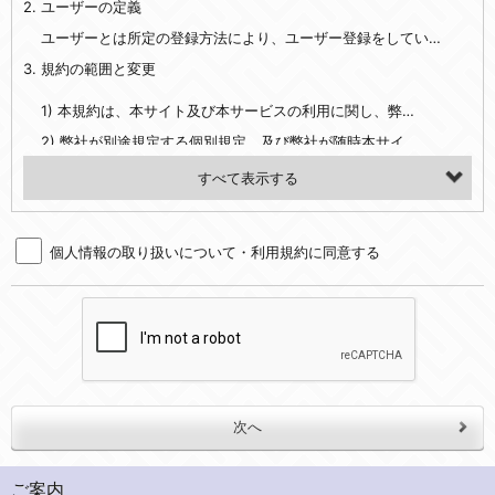
2. ユーザーの定義
・EVERYBODY×PHOTOGRAPHER.comのご利用に伴いご登録いただいた、広範囲設定をご希望される住所※、投稿時にご提供いただいた撮影機材や機材の設定等に関する情報、および画像データとその画像データに含まれる情報
・当社サービスのご利用履歴
ユーザーとは所定の登録方法により、ユーザー登録をしていただいた方をいいます。
3. 規約の範囲と変更
・当社ウェブサイト・サービス内のクッキー情報
1) 本規約は、本サイト及び本サービスの利用に関し、弊社及び全てのユーザーに適用されます。>
【外部サービスアカウントを利用される場合】
2) 弊社が別途規定する個別規定、及び弊社が随時本サイト内に掲示またはユーザーに対し通知する追加規定は、本規約の一部を構成します。本規約と個別規定及び追加規定が異なる場合は、個別規定及び追加規定が優先するものとします。
会員登録時にソーシャルネットワーキングサービス等の外部サービスとの連携を許可した場合には、その許可の際にご同意いただいた内容に基づき、当該外部サービスでユーザーが利用するIDおよび当該外部サービスのプライバシー設定によりお客様が当社に開示を認めた情報について取得いたします
3) 弊社はユーザーの承諾を得ることなく、本規約を変更できるものとし、ユーザーはこれを承諾するものとします。弊社が本規約を変更した場合は、本サイト内に掲示またはユーザーに対し通知するものとし、その後にユーザーが本サイト又は本サービスを利用された場合には、変更後の本規約を承諾したものとみなされます。
（２）利用目的
4. ユーザーの登録内容について
・当社物品販売、古物買取事業および個人・法人の売買仲介業に伴うご案内、契約、申し込み処理、請求収納、商品・サービスの提供、品質管理、アフターサービスの提供、加工サービスの提供、ポイント管理、商品・サービスの改善のため
個人情報の取り扱いについて・利用規約に同意する
1) ユーザーは、本サイトの利用に際し、ユーザー本人のユーザーID、パスワード、メールアドレス及び弊社が指定する個人情報などを、ユーザー自身の責任において登録するものとします。ユーザーは登録したこれらの情報を、責任を持って厳重に管理し、第三者に譲渡、貸与等を行なわないものとします。ユーザーのユーザーID及びパスワードを利用して行われた行為は、ユーザー自身の行為とみなされるものとします。
・メールマガジンの配信、および当社が提供する商品・サービスについてのアンケート実施のため
2) ユーザーが本サイト内で第三者のユーザーID、パスワード、メールアドレス及びこれに伴う個人情報を知り得た場合には、速やかに弊社に届け出るものとします。
・EVERYBODY×PHOTOGRAPHER.comのフォトシェアリングサービス運営のため
3) 弊社は一年以上に亘って使用がないユーザーIDとこれに伴う個人情報を抹消することができるものとします。
・上記の他、会員の利便性を図ることを目的とした総合的なサービスを提供するため
4) ユーザーID、パスワード、メールアドレス及びこれに伴う個人情報の管理不十分、使用上の過誤、第三者の使用などによる損害の責任は、ユーザーが負うものとし、弊社は一切責任を負いません。
３．個人情報の第三者提供と委託
5. 登録事項
当社は、以下のいずれかの場合を除いて、個人データを同意いただいた範囲を超えて利用したり第三者に提供したりいたしません。
1) ユーザーは、メールアドレスその他の登録事項に変更が生じた場合、直ちに弊社所定の変更手続きを行なうものとします。
2) 弊社はユーザーの入会申込により知り得た情報、またはユーザーが本サイト及び本サービスを利用する過程において、弊社が知り得た情報に関し、以下の項目に該当する場合に利用することができるものとします。
(1)ご本人の同意がある場合。なお第三者に提供する場合には原則として、機密保持、再提供の禁止、お客様からのお申し出により利用を停止することを契約の条件といたします。
ご案内