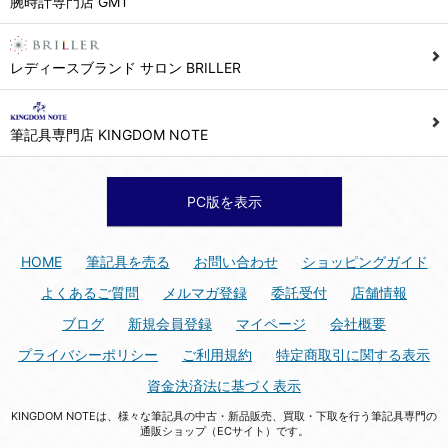
腕時計専門店 GMT
シュッピン株式会社 個人情報相談窓口
Mail：privacy@syuppin.com (受付)
7. ユーザーの義務
レディースブランド サロン BRILLER
1) ユーザーは本サイト及び本サービスの利用に当たり、以下の行為を行なってはならないものとします。
(1) 他のユーザー、第三者もしくは弊社の著作権又はその他の権利を侵害する行為、及び侵害する恐れのある行為。
筆記具専門店 KINGDOM NOTE
(2) 他のユーザー、第三者もしくは弊社の財産またはプライバシーを侵害する行為、及び侵害する恐れのある行為。
(3) 上記の他、他のユーザー、第三者もしくは弊社に不利益又は損害を与える行為、および与える恐れのある行為。
(4) 他のユーザー、第三者、もしくは弊社を誹謗中傷する行為。
PC版を表示
(5) 公序良俗に反する行為、またはそのおそれのある行為、もしくは公序良俗に反する情報を他のユーザーまたは第三者に提供する行為。
(6) 犯罪的行為、または犯罪的行為に結びつく行為、もしくはその恐れのある行為。
HOME
筆記具を売る
お問い合わせ
ショッピングガイド
(7) 弊社の承認なく本サイト及び本サービスを通じて、または本サイト及び本サービスに関連して営利を目的とした行為、またはその準備を目的とした行為。
よくあるご質問
メルマガ登録
委託受付
店舗情報
(8) 本サイト及び本サービスの運営を妨げるような行為、誹謗するような行為。
ブログ
新規会員登録
マイページ
会社概要
(9) 弊社の企業活動の運営を妨げるような行為、誹謗するような行為。
プライバシーポリシー
ご利用規約
特定商取引に関する表示
(10) ユーザーID、パスワード、メールアドレス及びこれに伴う個人情報を登録する際、偽造や虚偽の登録をする行為、または登録した内容を不正に使用する行為。
資金決済法に基づく表示
(11) コンピュータウィルス等の有害なプログラム及びデータを本サイト及び本サービスを通じて、または本サイト及び本サービスに関連して使用もしくは提供する行為。
KINGDOM NOTEは、様々な筆記具の中古・新品販売、買取・下取を行う筆記具専門の
(12) その他、法令に違反または違反する恐れのある行為。
通販ショップ（ECサイト）です。
(13) その他、弊社が不適切と判断する行為。