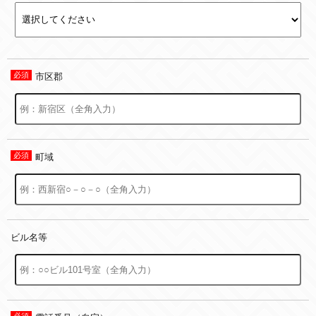
市区郡
町域
ビル名等