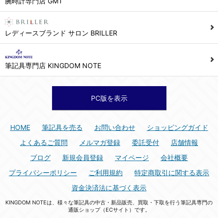
腕時計専門店 GMT
シュッピン株式会社 個人情報相談窓口
Mail：privacy@syuppin.com (受付)
7. ユーザーの義務
レディースブランド サロン BRILLER
1) ユーザーは本サイト及び本サービスの利用に当たり、以下の行為を行なってはならないものとします。
(1) 他のユーザー、第三者もしくは弊社の著作権又はその他の権利を侵害する行為、及び侵害する恐れのある行為。
筆記具専門店 KINGDOM NOTE
(2) 他のユーザー、第三者もしくは弊社の財産またはプライバシーを侵害する行為、及び侵害する恐れのある行為。
(3) 上記の他、他のユーザー、第三者もしくは弊社に不利益又は損害を与える行為、および与える恐れのある行為。
(4) 他のユーザー、第三者、もしくは弊社を誹謗中傷する行為。
PC版を表示
(5) 公序良俗に反する行為、またはそのおそれのある行為、もしくは公序良俗に反する情報を他のユーザーまたは第三者に提供する行為。
(6) 犯罪的行為、または犯罪的行為に結びつく行為、もしくはその恐れのある行為。
HOME
筆記具を売る
お問い合わせ
ショッピングガイド
(7) 弊社の承認なく本サイト及び本サービスを通じて、または本サイト及び本サービスに関連して営利を目的とした行為、またはその準備を目的とした行為。
よくあるご質問
メルマガ登録
委託受付
店舗情報
(8) 本サイト及び本サービスの運営を妨げるような行為、誹謗するような行為。
ブログ
新規会員登録
マイページ
会社概要
(9) 弊社の企業活動の運営を妨げるような行為、誹謗するような行為。
プライバシーポリシー
ご利用規約
特定商取引に関する表示
(10) ユーザーID、パスワード、メールアドレス及びこれに伴う個人情報を登録する際、偽造や虚偽の登録をする行為、または登録した内容を不正に使用する行為。
資金決済法に基づく表示
(11) コンピュータウィルス等の有害なプログラム及びデータを本サイト及び本サービスを通じて、または本サイト及び本サービスに関連して使用もしくは提供する行為。
KINGDOM NOTEは、様々な筆記具の中古・新品販売、買取・下取を行う筆記具専門の
(12) その他、法令に違反または違反する恐れのある行為。
通販ショップ（ECサイト）です。
(13) その他、弊社が不適切と判断する行為。