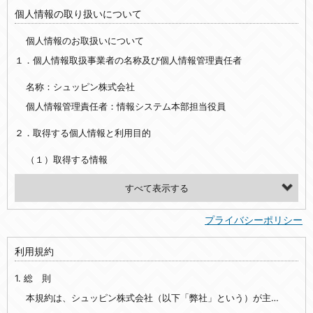
個人情報の取り扱いについて
個人情報のお取扱いについて
１．個人情報取扱事業者の名称及び個人情報管理責任者
名称：シュッピン株式会社
個人情報管理責任者：情報システム本部担当役員
２．取得する個人情報と利用目的
（１）取得する情報
【シュッピン会員共通でご登録いただく情報】
・必須登録：氏名、生年月日、性別、住所、電話番号、メールアドレス、パスワード
プライバシーポリシー
・任意登録：ニックネーム、プロフィール画像、希望するメールマガジンの種類
利用規約
【当社サービスをご利用時に当社が取得またはご提供いただく情報】
1. 総 則
・お支払いやお振込みに関わる情報（クレジットカード・銀行口座・電子マネー等の決済時にご提供いただいた情報）
・法律上の要請等により、本人確認を行うための本人確認書類（運転免許証、健康保険証、住民票の写し等）、および当該書類に含まれる情報
本規約は、シュッピン株式会社（以下「弊社」という）が主催・運営するインターネット上のWebサイト『mapcamera.com』（以下「本サイト」という）及び本サイトを通じて提供されるサービス（以下「本サービス」といいます）をご利用いただく際の、ユーザーと弊社間の一切の関係に適用されます。