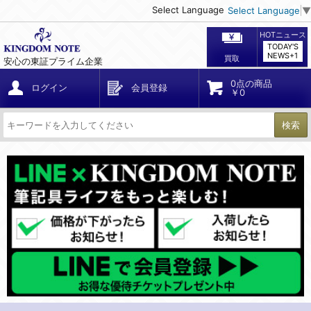
Select Language
Select Language
▼
HOTニュース
TODAY'S
NEWS+1
買取
安心の東証プライム企業
0点の商品
ログイン
会員登録
￥0
検索