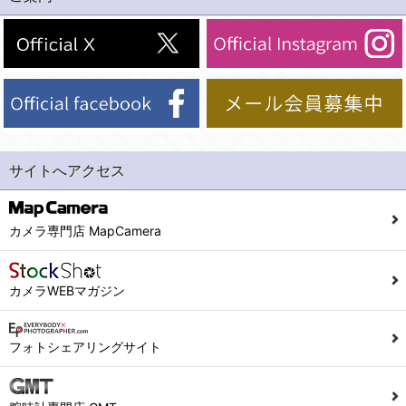
(2)法令等により開示を求められた場合。
(1) 統計した情報のみを開示し、ユーザーの個人情報を表示しない場合。
(3)ご本人または公衆の生命、身体又は財産の保護のために必要がある場合であって、本人の同意を得ることが困難であるとき。
(2) ユーザーから寄せられた情報を、ユーザーの個人情報を表示せずに開示する場合。
(4)国の機関若しくは地方公共団体又はその委託を受けた者が法令の定める事務を遂行することに対して協力する必要がある場合であって、本人の同意を得ることにより当該事務の遂行に支障を及ぼすおそれがあるとき。
(3) ユーザーが個人情報の開示について同意している場合。
(5)業務を円滑に進めるために、外部業者に個人データの一部又は全部の処理を委託する場合（ただし、委託する場合は委託した個人データの安全管理が図られるように、委託先に対する必要かつ適切な監督を行ないます）。
(4) 法令により開示が求められた場合。
(5) 弊社で取り扱う商品またはサービスに関する案内や情報提供（郵便、電子メール等によるダイレクトメールなど）を行なう場合。
４．ご提供の任意性
(6) 弊社が利用目的を示してユーザーから取得した情報を、その利用目的の範囲内で利用する場合。
当社への個人情報の提供はお客様の任意ですが、必要な個人情報をご提供いただけない場合、当社のサービス等が利用できない場合がありますのでご了承下さい。
サイトへアクセス
6. 情報の提供
５．ご本人が容易に知覚できない方法による個人情報の取得
1)弊社は、各ユーザーに対し、当該ユーザーの購入商品の情報、及び弊社の特価商品の情報等、ユーザーに有益かつ便利な情報を提供するものとし、ユーザーはこれに同意するものとします。
当社ホームページでは、利用者が当社ホームページに再訪問される際、より便利に当社ホームページを閲覧・利用していただくためにクッキーを使用する場合があります。
カメラ専門店 MapCamera
2)メールマガジンについて
また利用者の統計的分析のため、または掲載された広告にクッキーを使用する場合があります。
ユーザーは、本サイトのメールマガジンの購読に際し、ユーザー本人の責任においてメールマガジン購読の登録をするものとします。
６．個人情報に関するお問合せ対応
カメラWEBマガジン
フォームにて入力されたメールアドレスに、本サイトのお知らせをメールにてお送りさせていただきます。
本サイトからのメールの受け取りを希望されない場合は、下記リンクから設定の変更を行ってください。
(1)当社は、当社の保有する個人データに関し、ご本人から利用目的の通知，開示，内容の訂正，追加又は削除，利用の停止，消去及び第三者への提供の停止の請求などがあれば、ご本人の確認をさせていただいた上で、速やかに対応します。また当社の個人情報の取り扱いに関するご質問、ご相談にも対応いたします。尚、シュッピン会員のお客様は、当社が保有する個人データの削除を要求する権利があります。
こちら
本サイト会員のお客様は
※個人情報の開示請求には手数料として800円(税別)をご本人様にご負担いただいております。
フォトシェアリングサイト
※設定変更前にログインする必要があります。
(2)当社の個人情報に関するお問合せは、以下の窓口で承ります。お問合せの内容により必要な書類提出や質問へのご回答をお願いすることがあります。
こちら
メールマガジン会員のお客様は