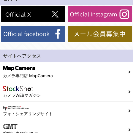
(2)法令等により開示を求められた場合。
(1) 統計した情報のみを開示し、ユーザーの個人情報を表示しない場合。
(3)ご本人または公衆の生命、身体又は財産の保護のために必要がある場合であって、本人の同意を得ることが困難であるとき。
(2) ユーザーから寄せられた情報を、ユーザーの個人情報を表示せずに開示する場合。
(4)国の機関若しくは地方公共団体又はその委託を受けた者が法令の定める事務を遂行することに対して協力する必要がある場合であって、本人の同意を得ることにより当該事務の遂行に支障を及ぼすおそれがあるとき。
(3) ユーザーが個人情報の開示について同意している場合。
(5)業務を円滑に進めるために、外部業者に個人データの一部又は全部の処理を委託する場合（ただし、委託する場合は委託した個人データの安全管理が図られるように、委託先に対する必要かつ適切な監督を行ないます）。
(4) 法令により開示が求められた場合。
(5) 弊社で取り扱う商品またはサービスに関する案内や情報提供（郵便、電子メール等によるダイレクトメールなど）を行なう場合。
４．ご提供の任意性
(6) 弊社が利用目的を示してユーザーから取得した情報を、その利用目的の範囲内で利用する場合。
当社への個人情報の提供はお客様の任意ですが、必要な個人情報をご提供いただけない場合、当社のサービス等が利用できない場合がありますのでご了承下さい。
サイトへアクセス
6. 情報の提供
５．ご本人が容易に知覚できない方法による個人情報の取得
1)弊社は、各ユーザーに対し、当該ユーザーの購入商品の情報、及び弊社の特価商品の情報等、ユーザーに有益かつ便利な情報を提供するものとし、ユーザーはこれに同意するものとします。
当社ホームページでは、利用者が当社ホームページに再訪問される際、より便利に当社ホームページを閲覧・利用していただくためにクッキーを使用する場合があります。
カメラ専門店 MapCamera
2)メールマガジンについて
また利用者の統計的分析のため、または掲載された広告にクッキーを使用する場合があります。
ユーザーは、本サイトのメールマガジンの購読に際し、ユーザー本人の責任においてメールマガジン購読の登録をするものとします。
６．個人情報に関するお問合せ対応
カメラWEBマガジン
フォームにて入力されたメールアドレスに、本サイトのお知らせをメールにてお送りさせていただきます。
本サイトからのメールの受け取りを希望されない場合は、下記リンクから設定の変更を行ってください。
(1)当社は、当社の保有する個人データに関し、ご本人から利用目的の通知，開示，内容の訂正，追加又は削除，利用の停止，消去及び第三者への提供の停止の請求などがあれば、ご本人の確認をさせていただいた上で、速やかに対応します。また当社の個人情報の取り扱いに関するご質問、ご相談にも対応いたします。尚、シュッピン会員のお客様は、当社が保有する個人データの削除を要求する権利があります。
こちら
本サイト会員のお客様は
※個人情報の開示請求には手数料として800円(税別)をご本人様にご負担いただいております。
フォトシェアリングサイト
※設定変更前にログインする必要があります。
(2)当社の個人情報に関するお問合せは、以下の窓口で承ります。お問合せの内容により必要な書類提出や質問へのご回答をお願いすることがあります。
こちら
メールマガジン会員のお客様は