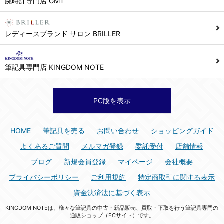
腕時計専門店 GMT
シュッピン株式会社 個人情報相談窓口
Mail：privacy@syuppin.com (受付)
7. ユーザーの義務
レディースブランド サロン BRILLER
1) ユーザーは本サイト及び本サービスの利用に当たり、以下の行為を行なってはならないものとします。
(1) 他のユーザー、第三者もしくは弊社の著作権又はその他の権利を侵害する行為、及び侵害する恐れのある行為。
筆記具専門店 KINGDOM NOTE
(2) 他のユーザー、第三者もしくは弊社の財産またはプライバシーを侵害する行為、及び侵害する恐れのある行為。
(3) 上記の他、他のユーザー、第三者もしくは弊社に不利益又は損害を与える行為、および与える恐れのある行為。
(4) 他のユーザー、第三者、もしくは弊社を誹謗中傷する行為。
PC版を表示
(5) 公序良俗に反する行為、またはそのおそれのある行為、もしくは公序良俗に反する情報を他のユーザーまたは第三者に提供する行為。
(6) 犯罪的行為、または犯罪的行為に結びつく行為、もしくはその恐れのある行為。
HOME
筆記具を売る
お問い合わせ
ショッピングガイド
(7) 弊社の承認なく本サイト及び本サービスを通じて、または本サイト及び本サービスに関連して営利を目的とした行為、またはその準備を目的とした行為。
よくあるご質問
メルマガ登録
委託受付
店舗情報
(8) 本サイト及び本サービスの運営を妨げるような行為、誹謗するような行為。
ブログ
新規会員登録
マイページ
会社概要
(9) 弊社の企業活動の運営を妨げるような行為、誹謗するような行為。
プライバシーポリシー
ご利用規約
特定商取引に関する表示
(10) ユーザーID、パスワード、メールアドレス及びこれに伴う個人情報を登録する際、偽造や虚偽の登録をする行為、または登録した内容を不正に使用する行為。
資金決済法に基づく表示
(11) コンピュータウィルス等の有害なプログラム及びデータを本サイト及び本サービスを通じて、または本サイト及び本サービスに関連して使用もしくは提供する行為。
KINGDOM NOTEは、様々な筆記具の中古・新品販売、買取・下取を行う筆記具専門の
(12) その他、法令に違反または違反する恐れのある行為。
通販ショップ（ECサイト）です。
(13) その他、弊社が不適切と判断する行為。