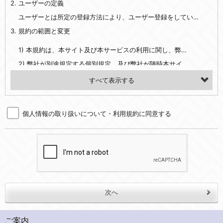
2. ユーザーの定義
・EVERYBODY×PHOTOGRAPHER.comのご利用に伴いご登録いただいた、広範囲設定をご希望される住所※、投稿時にご提供いただいた撮影機材や機材の設定等に関する情報、および画像データとその画像データに含まれる情報
・当社サービスのご利用履歴
ユーザーとは所定の登録方法により、ユーザー登録をしていただいた方をいいます。
3. 規約の範囲と変更
・当社ウェブサイト・サービス内のクッキー情報
1) 本規約は、本サイト及び本サービスの利用に関し、弊社及び全てのユーザーに適用されます。>
【外部サービスアカウントを利用される場合】
2) 弊社が別途規定する個別規定、及び弊社が随時本サイト内に掲示またはユーザーに対し通知する追加規定は、本規約の一部を構成します。本規約と個別規定及び追加規定が異なる場合は、個別規定及び追加規定が優先するものとします。
会員登録時にソーシャルネットワーキングサービス等の外部サービスとの連携を許可した場合には、その許可の際にご同意いただいた内容に基づき、当該外部サービスでユーザーが利用するIDおよび当該外部サービスのプライバシー設定によりお客様が当社に開示を認めた情報について取得いたします
3) 弊社はユーザーの承諾を得ることなく、本規約を変更できるものとし、ユーザーはこれを承諾するものとします。弊社が本規約を変更した場合は、本サイト内に掲示またはユーザーに対し通知するものとし、その後にユーザーが本サイト又は本サービスを利用された場合には、変更後の本規約を承諾したものとみなされます。
（２）利用目的
4. ユーザーの登録内容について
・当社物品販売、古物買取事業および個人・法人の売買仲介業に伴うご案内、契約、申し込み処理、請求収納、商品・サービスの提供、品質管理、アフターサービスの提供、加工サービスの提供、ポイント管理、商品・サービスの改善のため
個人情報の取り扱いについて・利用規約に同意する
1) ユーザーは、本サイトの利用に際し、ユーザー本人のユーザーID、パスワード、メールアドレス及び弊社が指定する個人情報などを、ユーザー自身の責任において登録するものとします。ユーザーは登録したこれらの情報を、責任を持って厳重に管理し、第三者に譲渡、貸与等を行なわないものとします。ユーザーのユーザーID及びパスワードを利用して行われた行為は、ユーザー自身の行為とみなされるものとします。
・メールマガジンの配信、および当社が提供する商品・サービスについてのアンケート実施のため
2) ユーザーが本サイト内で第三者のユーザーID、パスワード、メールアドレス及びこれに伴う個人情報を知り得た場合には、速やかに弊社に届け出るものとします。
・EVERYBODY×PHOTOGRAPHER.comのフォトシェアリングサービス運営のため
3) 弊社は一年以上に亘って使用がないユーザーIDとこれに伴う個人情報を抹消することができるものとします。
・上記の他、会員の利便性を図ることを目的とした総合的なサービスを提供するため
4) ユーザーID、パスワード、メールアドレス及びこれに伴う個人情報の管理不十分、使用上の過誤、第三者の使用などによる損害の責任は、ユーザーが負うものとし、弊社は一切責任を負いません。
３．個人情報の第三者提供と委託
5. 登録事項
当社は、以下のいずれかの場合を除いて、個人データを同意いただいた範囲を超えて利用したり第三者に提供したりいたしません。
1) ユーザーは、メールアドレスその他の登録事項に変更が生じた場合、直ちに弊社所定の変更手続きを行なうものとします。
2) 弊社はユーザーの入会申込により知り得た情報、またはユーザーが本サイト及び本サービスを利用する過程において、弊社が知り得た情報に関し、以下の項目に該当する場合に利用することができるものとします。
(1)ご本人の同意がある場合。なお第三者に提供する場合には原則として、機密保持、再提供の禁止、お客様からのお申し出により利用を停止することを契約の条件といたします。
ご案内