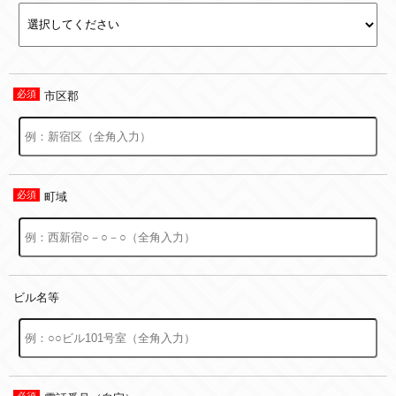
市区郡
町域
ビル名等