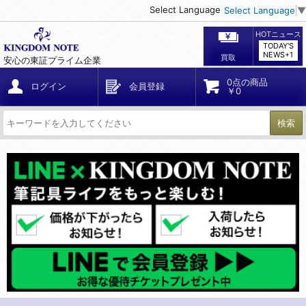
Select Language
Select Language
▼
HOTニュース
TODAY'S
NEWS+1
買取
安心の東証プライム企業
0点の商品
ログイン
会員登録
￥0
検索