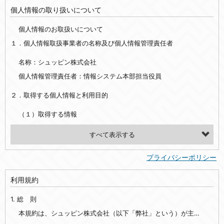
個人情報の取り扱いについて
個人情報のお取扱いについて
１．個人情報取扱事業者の名称及び個人情報管理責任者
名称：シュッピン株式会社
個人情報管理責任者：情報システム本部担当役員
２．取得する個人情報と利用目的
（１）取得する情報
【シュッピン会員共通でご登録いただく情報】
・必須登録：氏名、生年月日、性別、住所、電話番号、メールアドレス、パスワード
プライバシーポリシー
・任意登録：ニックネーム、プロフィール画像、希望するメールマガジンの種類
利用規約
【当社サービスをご利用時に当社が取得またはご提供いただく情報】
1. 総 則
・お支払いやお振込みに関わる情報（クレジットカード・銀行口座・電子マネー等の決済時にご提供いただいた情報）
・法律上の要請等により、本人確認を行うための本人確認書類（運転免許証、健康保険証、住民票の写し等）、および当該書類に含まれる情報
本規約は、シュッピン株式会社（以下「弊社」という）が主催・運営するインターネット上のWebサイト『mapcamera.com』（以下「本サイト」という）及び本サイトを通じて提供されるサービス（以下「本サービス」といいます）をご利用いただく際の、ユーザーと弊社間の一切の関係に適用されます。