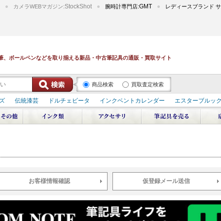
StockShot
GMT
カメラWEBマガジン:
腕時計専門店:
レディースブランド サ
筆、ボールペンなどを取り揃える新品・中古筆記具の通販・買取サイト
商品検索
買取査定検索
ズ
伝統漆芸
ドルチェビータ
インクベントカレンダー
エスターブルッ
デュポン スペース オデッセイ
輪島屋善仁 深海
エテルニタ･アヴァンティ
ブ
ペリカン オーシャンスワール
源氏物語
作家シリーズ
パトロンシリ
リドール
周年記念
アルタミラ 山田ゆりか
お客様情報確認
仮登録メール送信