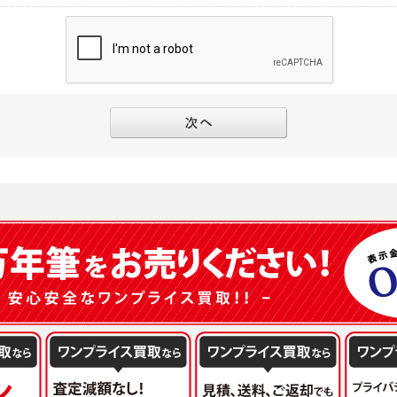
別途規定する個別規定、及び弊社が随時本サイト内に掲示またはユーザーに対し通知
にソーシャルネットワーキングサービス等の外部サービスとの連携を許可した場合に
と個別規定及び追加規定が異なる場合は、個別規定及び追加規定が優先するものとし
当該外部サービスでユーザーが利用するIDおよび当該外部サービスのプライバシー
得いたします
ユーザーの承諾を得ることなく、本規約を変更できるものとし、ユーザーはこれを承
本サイト内に掲示またはユーザーに対し通知するものとし、その後にユーザーが本サ
目的
の本規約を承諾したものとみなされます。
販売、古物買取事業および個人・法人の売買仲介業に伴うご案内、契約、申し込み処
フターサービスの提供、加工サービスの提供、ポイント管理、商品・サービスの改善
ーの登録内容について
ガジンの配信、および当社が提供する商品・サービスについてのアンケート実施のた
ーは、本サイトの利用に際し、ユーザー本人のユーザーID、パスワード、メールアド
ODY×PHOTOGRAPHER.comのフォトシェアリングサービス運営のため
の責任において登録するものとします。ユーザーは登録したこれらの情報を、責任を
、会員の利便性を図ることを目的とした総合的なサービスを提供するため
ないものとします。ユーザーのユーザーID及びパスワードを利用して行われた行為
報の第三者提供と委託
ーが本サイト内で第三者のユーザーID、パスワード、メールアドレス及びこれに伴う
下のいずれかの場合を除いて、個人データを同意いただいた範囲を超えて利用したり
ものとします。
人の同意がある場合。なお第三者に提供する場合には原則として、機密保持、再提供の
一年以上に亘って使用がないユーザーIDとこれに伴う個人情報を抹消することができ
を契約の条件といたします。
ーID、パスワード、メールアドレス及びこれに伴う個人情報の管理不十分、使用上の
により開示を求められた場合。
ーが負うものとし、弊社は一切責任を負いません。
または公衆の生命、身体又は財産の保護のために必要がある場合であって、本人の同
機関若しくは地方公共団体又はその委託を受けた者が法令の定める事務を遂行すること
を得ることにより当該事務の遂行に支障を及ぼすおそれがあるとき。
ーは、メールアドレスその他の登録事項に変更が生じた場合、直ちに弊社所定の変更
を円滑に進めるために、外部業者に個人データの一部又は全部の処理を委託する場合（
ユーザーの入会申込により知り得た情報、またはユーザーが本サイト及び本サービス
が図られるように、委託先に対する必要かつ適切な監督を行ないます）。
以下の項目に該当する場合に利用することができるものとします。