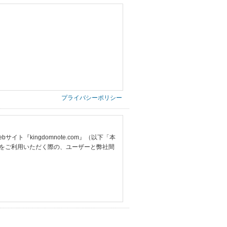
プライバシーポリシー
『kingdomnote.com』（以下「本
をご利用いただく際の、ユーザーと弊社間
提供いただいた情報）
票の写し等）、および当該書類に含まれる
ご希望される住所※、投稿時にご提供いただいた