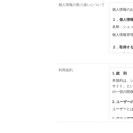
個人情報の取り扱いについて
個人情報の
１．個人情
名称：シュ
個人情報管
２．取得す
（１）取得
【シュッピ
・必須登録
利用規約
1. 総 則
・任意登録
本規約は、シ
【当社サー
サイト」と
・お支払い
の一切の関
・法律上の
情報
2. ユーザー
・EVERY
ユーザーと
撮影機材や
・当社サー
3. 規約の範
・当社ウェ
1) 本規約
【外部サー