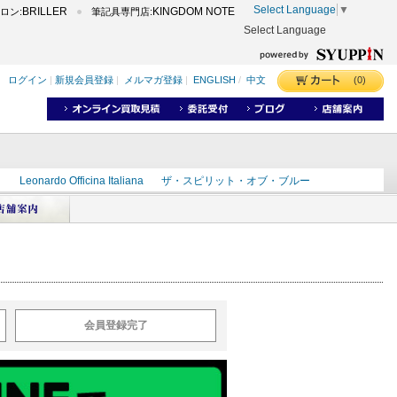
Select Language
▼
BRILLER
KINGDOM NOTE
ロン:
筆記具専門店:
Select Language
(0)
ログイン
|
新規会員登録
|
メルマガ登録
|
ENGLISH
/
中文
ク
Leonardo Officina Italiana
ザ・スピリット・オブ・ブルー
ラインD
出雲
世界のことわざ
masahiro
ショーンデザイン
ーズ
カヴゼットインク
スーベレーン
モンブラン
会員登録完了