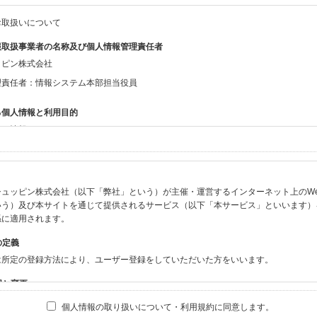
お取扱いについて
報取扱事業者の名称及び個人情報管理責任者
ッピン株式会社
理責任者：情報システム本部担当役員
る個人情報と利用目的
する情報
ン会員共通でご登録いただく情報】
：氏名、生年月日、性別、住所、電話番号、メールアドレス、パスワード
：ニックネーム、プロフィール画像、希望するメールマガジンの種類
ュッピン株式会社（以下「弊社」という）が主催・運営するインターネット上のWebサイト
ビスをご利用時に当社が取得またはご提供いただく情報】
いう）及び本サイトを通じて提供されるサービス（以下「本サービス」といいます）
やお振込みに関わる情報（クレジットカード・銀行口座・電子マネー等の決済時にご
係に適用されます。
要請等により、本人確認を行うための本人確認書類（運転免許証、健康保険証、住民
の定義
BODY×PHOTOGRAPHER.comのご利用に伴いご登録いただいた、広範囲設定を
は所定の登録方法により、ユーザー登録をしていただいた方をいいます。
機材の設定等に関する情報、および画像データとその画像データに含まれる情報
ビスのご利用履歴
囲と変更
ブサイト・サービス内のクッキー情報
は、本サイト及び本サービスの利用に関し、弊社及び全てのユーザーに適用されます。
個人情報の取り扱いについて・利用規約に同意します。
ビスアカウントを利用される場合】