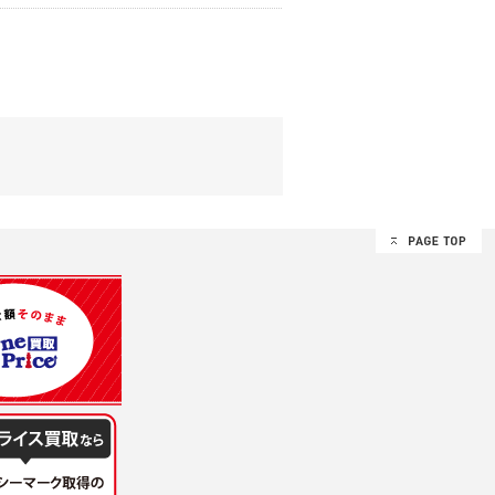
する追加規定は、本規約の一部を構成しま
は、その許可の際にご同意いただいた内容
ます。
設定によりお客様が当社に開示を認めた情報
諾するものとします。弊社が本規約を変更し
イト又は本サービスを利用された場合に
理、請求収納、商品・サービスの提供、品
のため
め
レス及び弊社が指定する個人情報などを、ユ
持って厳重に管理し、第三者に譲渡、貸与
は、ユーザー自身の行為とみなされるものと
個人情報を知り得た場合には、速やかに弊社
第三者に提供したりいたしません。
禁止、お客様からのお申し出により利用を停
るものとします。
過誤、第三者の使用などによる損害の責任
意を得ることが困難であるとき。
に対して協力する必要がある場合であって、
手続きを行なうものとします。
ただし、委託する場合は委託した個人データ
を利用する過程において、弊社が知り得た情