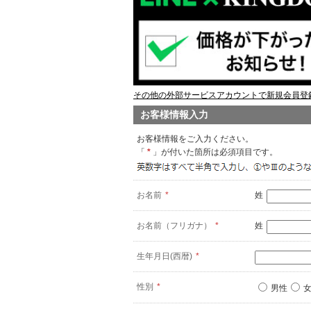
その他の外部サービスアカウントで新規会員登録
お客様情報入力
お客様情報をご入力ください。
「
*
」が付いた箇所は必須項目です。
お名前
*
姓
お名前（フリガナ）
*
姓
生年月日(西暦)
*
性別
*
男性