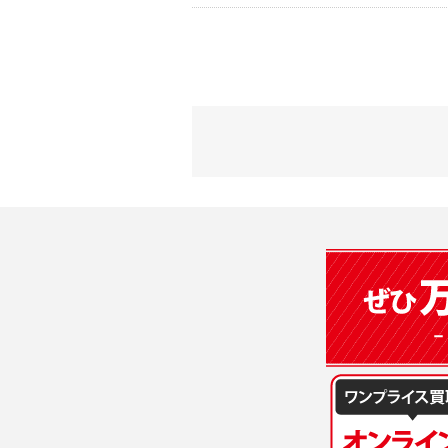
2) 弊社が
会員登録時
す。本規約
に基づき、
について取
3) 弊社は
た場合は、
（２）利用
は、変更後
・当社物品
質管理、ア
4. ユーザ
・メールマ
1) ユーザ
・EVERYB
ーザー自身
・上記の他
等を行なわ
します。
３．個人情
2) ユーザ
当社は、以
に届け出る
(1)ご本
3) 弊社は
止すること
4) ユーザ
(2)法令等
は、ユーザ
(3)ご本人
(4)国の
5. 登録事項
本人の同意
1) ユーザ
(5)業務
2) 弊社は
の安全管理
報に関し、