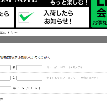
はこちら >>
名
例：出品 太郎 （全角入力）
名
例：シュッピン タロウ （全角カタカナ）
年
月
日
女性