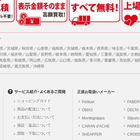
した情報のみを開示し、ユーザーの個人情報を表示しない場合。
の任意性
ザーから寄せられた情報を、ユーザーの個人情報を表示せずに開示する場合。
人情報の提供はお客様の任意ですが、必要な個人情報をご提供いただけない場合、当
了承下さい。
ザーが個人情報の開示について同意している場合。
により開示が求められた場合。
が容易に知覚できない方法による個人情報の取得
ア
で取り扱う商品またはサービスに関する案内や情報提供（郵便、電子メール等による
ページでは、利用者が当社ホームページに再訪問される際、より便利に当社ホームペ
する場合があります。
県／宮城県／秋田県／山形県／福島県／茨城県／栃木県／群馬県／埼玉県／千葉県
が利用目的を示してユーザーから取得した情報を、その利用目的の範囲内で利用する場
川県／福井県／山梨県／長野県／岐阜県／静岡県／愛知県／三重県／滋賀県／京都
の統計的分析のため、または掲載された広告にクッキーを使用する場合があります。
鳥取県／島根県／岡山県／広島県／山口県／徳島県／香川県／愛媛県／高知県／福
供
宮崎県／鹿児島県／沖縄県
、各ユーザーに対し、当該ユーザーの購入商品の情報、及び弊社の特価商品の情報等
報に関するお問合せ対応
ユーザーはこれに同意するものとします。
は、当社の保有する個人データに関し、ご本人から利用目的の通知，開示，内容の訂正
の停止の請求などがあれば、ご本人の確認をさせていただいた上で、速やかに対応し
ガジンについて
、ご相談にも対応いたします。尚、シュッピン会員のお客様は、当社が保有する個人
、本サイトのメールマガジンの購読に際し、ユーザー本人の責任においてメールマガ
正規お取扱いメーカー
開示請求には手数料として800円(税別)をご本人様にご負担いただいております。
て入力されたメールアドレスに、本サイトのお知らせをメールにてお送りさせていた
ショッピングガイド
Pelikan
FABER
の個人情報に関するお問合せは、以下の窓口で承ります。お問合せの内容により必要な
らのメールの受け取りを希望されない場合は、下記リンクから設定の変更を行ってく
商品の配送について
OMAS
DELTA
。
員のお客様は
こちら
お支払い方法について
Montegrappa
Stipula
前にログインする必要があります。
保証・返品について
CARAN d'ACHE
PARKE
シュッピン株式会社
ジン会員のお客様は
こちら
買取・下取について
SHEAFFER
Mail：privacy@syup
CROS