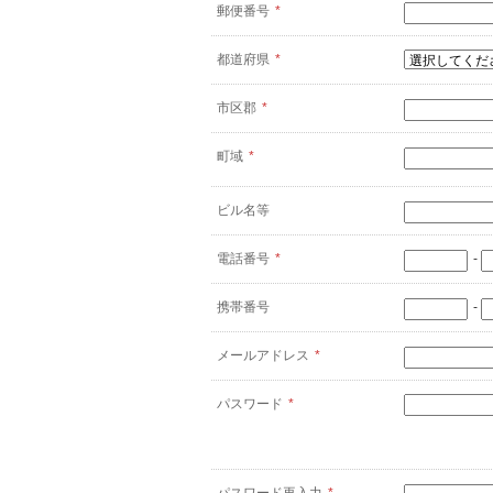
郵便番号
*
都道府県
*
市区郡
*
町域
*
ビル名等
電話番号
*
-
携帯番号
-
メールアドレス
*
パスワード
*