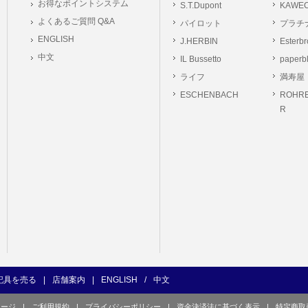
お得なポイントシステム
S.T.Dupont
KAWE
の義務
よくあるご質問 Q&A
パイロット
プラチ
ーは本サイト及び本サービスの利用に当たり、以下の行為を行なってはならないもの
ENGLISH
J.HERBIN
Esterb
ユーザー、第三者もしくは弊社の著作権又はその他の権利を侵害する行為、及び侵害す
中文
IL Bussetto
paperb
ユーザー、第三者もしくは弊社の財産またはプライバシーを侵害する行為、及び侵害す
ライフ
満寿屋
の他、他のユーザー、第三者もしくは弊社に不利益又は損害を与える行為、および与え
ESCHENBACH
ROHRE
ユーザー、第三者、もしくは弊社を誹謗中傷する行為。
R
良俗に反する行為、またはそのおそれのある行為、もしくは公序良俗に反する情報を
的行為、または犯罪的行為に結びつく行為、もしくはその恐れのある行為。
の承認なく本サイト及び本サービスを通じて、または本サイト及び本サービスに関連
行為。
イト及び本サービスの運営を妨げるような行為、誹謗するような行為。
の企業活動の運営を妨げるような行為、誹謗するような行為。
ーザーID、パスワード、メールアドレス及びこれに伴う個人情報を登録する際、偽造
用する行為。
ンピュータウィルス等の有害なプログラム及びデータを本サイト及び本サービスを通じ
くは提供する行為。
記具を売る
|
店舗案内
|
ENGLISH
/
中文
の他、法令に違反または違反する恐れのある行為。
ページ
|
ご利用規約
|
プライバシーポリシー
|
資金決済法に基づく表示
|
特定商取