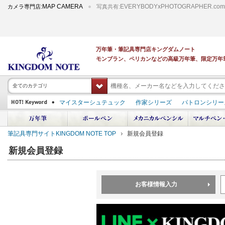
MAP CAMERA
EVERYBODYxPHOTOGRAPHER.com
カメラ専門店:
写真共有:
万年筆・筆記具専門店キングダムノート
モンブラン、ペリカンなどの高級万年筆、限定万年
全てのカテゴリ
マイスターシュテュック
作家シリーズ
パトロンシリー
スーベレーン
PILOT 蒔絵
ダイアミン ボトルインク
中屋万年筆
プラチナ 出雲 キングダムノート別注
アルマンドシモーニクラ
筆記具専門サイトKINGDOM NOTE TOP
新規会員登録
デモンストレーター
M400
M800
長刀研ぎ
ドルチェビータ
エク
新規会員登録
お客様情報入力