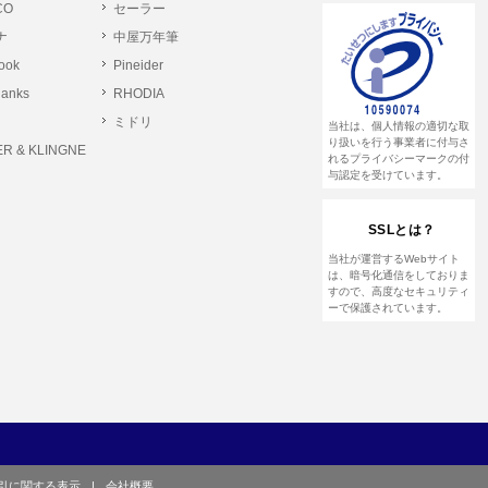
CO
セーラー
ナ
中屋万年筆
とします。
rook
Pineider
る恐れのある行為。
lanks
RHODIA
る恐れのある行為。
ミドリ
当社は、個人情報の適切な取
る恐れのある行為。
り扱いを行う事業者に付与さ
R & KLINGNE
れるプライバシーマークの付
与認定を受けています。
他のユーザーまたは第三者に提供する行為。
SSLとは？
して営利を目的とした行為、またはその準備を
当社が運営するWebサイト
は、暗号化通信をしておりま
すので、高度なセキュリティ
ーで保護されています。
や虚偽の登録をする行為、または登録した内容
て、または本サイト及び本サービスに関連し
引に関する表示
|
会社概要