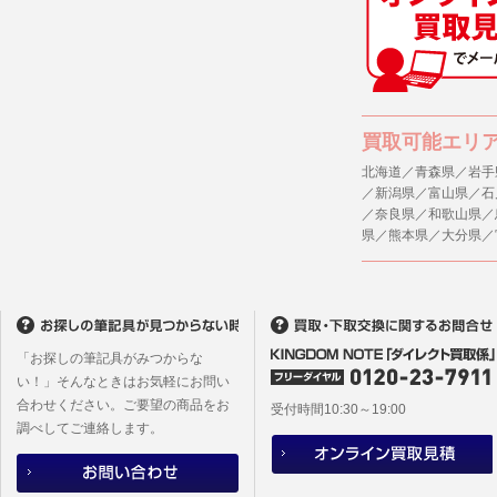
(1) 統計
４．ご提供
(2) ユー
当社への個
ますのでご
(3) ユー
(4) 法令
５．ご本人
買取可能エリ
(5) 弊社
当社ホーム
キーを使用
北海道／青森県／岩手
(6) 弊社
／新潟県／富山県／石
また利用者
／奈良県／和歌山県／
6. 情報の提
県／熊本県／大分県／
1)弊社は
６．個人情
ものとし、
(1)当社
者への提供
2)メールマ
するご質問
ユーザーは
※個人情報の
フォームに
「お探しの筆記具がみつからな
(2)当社
本サイトか
い！」そんなときはお気軽にお問い
があります
合わせください。ご要望の商品をお
本サイト会
受付時間10:30～19:00
調べしてご連絡します。
※設定変更
メールマガ