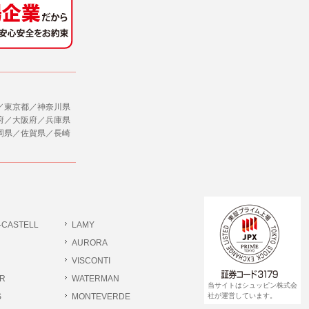
社のサービス等が利用できない場合があり
ダイレクトメールなど）を行なう場合。
ージを閲覧・利用していただくためにクッ
／東京都／神奈川県
合。
府／大阪府／兵庫県
岡県／佐賀県／長崎
、ユーザーに有益かつ便利な情報を提供する
，追加又は削除，利用の停止，消去及び第三
ます。また当社の個人情報の取り扱いに関
データの削除を要求する権利があります。
ジン購読の登録をするものとします。
だきます。
-CASTELL
LAMY
書類提出や質問へのご回答をお願いすること
ださい。
AURORA
VISCONTI
R
WATERMAN
 個人情報相談窓口
当サイトはシュッピン株式会
pin.com (受付)
S
MONTEVERDE
社が運営しています。