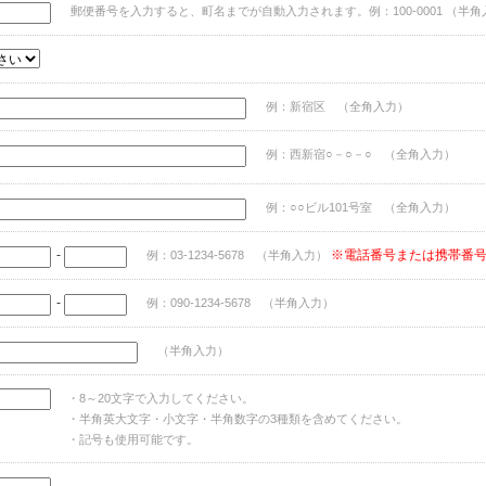
郵便番号を入力すると、町名までが自動入力されます。例：100-0001 （半角
例：新宿区 （全角入力）
例：西新宿○－○－○ （全角入力）
例：○○ビル101号室 （全角入力）
-
※電話番号または携帯番
例：03-1234-5678 （半角入力）
-
例：090-1234-5678 （半角入力）
（半角入力）
・8～20文字で入力してください。
・半角英大文字・小文字・半角数字の3種類を含めてください。
・記号も使用可能です。