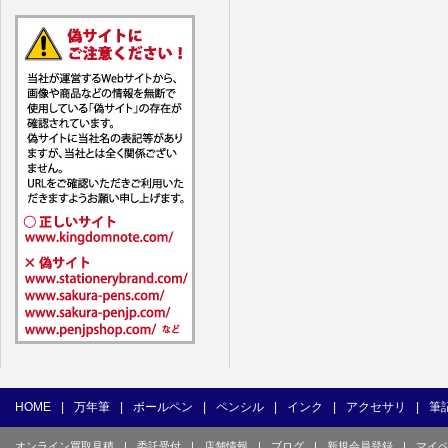
7. ユーザー
1) ユーザ
(1) 他の
(2) 他の
(3) 上記
(4) 他の
(5) 公序
(6) 犯罪
(7) 弊社
目的とした
(8) 本サ
(9) 弊社
(10) ユ
を不正に使
(11) コ
て使用もし
HOME
|
万年筆
|
ボールペン
|
ペンシル
|
インク
|
アクセサリ
|
筆
(12) そ
オンライン買取見積
|
委託受付
|
店舗情報
|
ブログ
|
新規会員登録
|
マイ