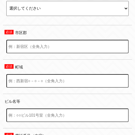
市区郡
町域
ビル名等