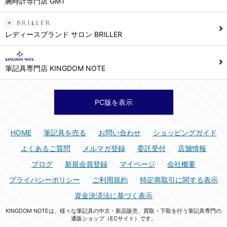
腕時計専門店 GMT
シュッピン株式会社 個人情報相談窓口
Mail：privacy@syuppin.com (受付)
7. ユーザーの義務
レディースブランド サロン BRILLER
1) ユーザーは本サイト及び本サービスの利用に当たり、以下の行為を行なってはならないものとします。
(1) 他のユーザー、第三者もしくは弊社の著作権又はその他の権利を侵害する行為、及び侵害する恐れのある行為。
筆記具専門店 KINGDOM NOTE
(2) 他のユーザー、第三者もしくは弊社の財産またはプライバシーを侵害する行為、及び侵害する恐れのある行為。
(3) 上記の他、他のユーザー、第三者もしくは弊社に不利益又は損害を与える行為、および与える恐れのある行為。
(4) 他のユーザー、第三者、もしくは弊社を誹謗中傷する行為。
PC版を表示
(5) 公序良俗に反する行為、またはそのおそれのある行為、もしくは公序良俗に反する情報を他のユーザーまたは第三者に提供する行為。
(6) 犯罪的行為、または犯罪的行為に結びつく行為、もしくはその恐れのある行為。
HOME
筆記具を売る
お問い合わせ
ショッピングガイド
(7) 弊社の承認なく本サイト及び本サービスを通じて、または本サイト及び本サービスに関連して営利を目的とした行為、またはその準備を目的とした行為。
よくあるご質問
メルマガ登録
委託受付
店舗情報
(8) 本サイト及び本サービスの運営を妨げるような行為、誹謗するような行為。
ブログ
新規会員登録
マイページ
会社概要
(9) 弊社の企業活動の運営を妨げるような行為、誹謗するような行為。
プライバシーポリシー
ご利用規約
特定商取引に関する表示
(10) ユーザーID、パスワード、メールアドレス及びこれに伴う個人情報を登録する際、偽造や虚偽の登録をする行為、または登録した内容を不正に使用する行為。
資金決済法に基づく表示
(11) コンピュータウィルス等の有害なプログラム及びデータを本サイト及び本サービスを通じて、または本サイト及び本サービスに関連して使用もしくは提供する行為。
KINGDOM NOTEは、様々な筆記具の中古・新品販売、買取・下取を行う筆記具専門の
(12) その他、法令に違反または違反する恐れのある行為。
通販ショップ（ECサイト）です。
(13) その他、弊社が不適切と判断する行為。