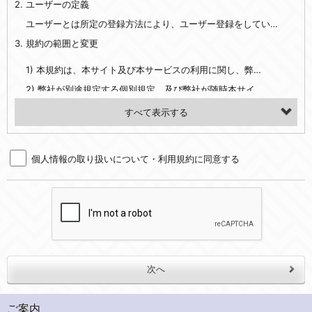
2. ユーザーの定義
・EVERYBODY×PHOTOGRAPHER.comのご利用に伴いご登録いただいた、広範囲設定をご希望される住所※、投稿時にご提供いただいた撮影機材や機材の設定等に関する情報、および画像データとその画像データに含まれる情報
・当社サービスのご利用履歴
ユーザーとは所定の登録方法により、ユーザー登録をしていただいた方をいいます。
3. 規約の範囲と変更
・当社ウェブサイト・サービス内のクッキー情報
1) 本規約は、本サイト及び本サービスの利用に関し、弊社及び全てのユーザーに適用されます。>
【外部サービスアカウントを利用される場合】
2) 弊社が別途規定する個別規定、及び弊社が随時本サイト内に掲示またはユーザーに対し通知する追加規定は、本規約の一部を構成します。本規約と個別規定及び追加規定が異なる場合は、個別規定及び追加規定が優先するものとします。
会員登録時にソーシャルネットワーキングサービス等の外部サービスとの連携を許可した場合には、その許可の際にご同意いただいた内容に基づき、当該外部サービスでユーザーが利用するIDおよび当該外部サービスのプライバシー設定によりお客様が当社に開示を認めた情報について取得いたします
3) 弊社はユーザーの承諾を得ることなく、本規約を変更できるものとし、ユーザーはこれを承諾するものとします。弊社が本規約を変更した場合は、本サイト内に掲示またはユーザーに対し通知するものとし、その後にユーザーが本サイト又は本サービスを利用された場合には、変更後の本規約を承諾したものとみなされます。
（２）利用目的
4. ユーザーの登録内容について
・当社物品販売、古物買取事業および個人・法人の売買仲介業に伴うご案内、契約、申し込み処理、請求収納、商品・サービスの提供、品質管理、アフターサービスの提供、加工サービスの提供、ポイント管理、商品・サービスの改善のため
個人情報の取り扱いについて・利用規約に同意する
1) ユーザーは、本サイトの利用に際し、ユーザー本人のユーザーID、パスワード、メールアドレス及び弊社が指定する個人情報などを、ユーザー自身の責任において登録するものとします。ユーザーは登録したこれらの情報を、責任を持って厳重に管理し、第三者に譲渡、貸与等を行なわないものとします。ユーザーのユーザーID及びパスワードを利用して行われた行為は、ユーザー自身の行為とみなされるものとします。
・メールマガジンの配信、および当社が提供する商品・サービスについてのアンケート実施のため
2) ユーザーが本サイト内で第三者のユーザーID、パスワード、メールアドレス及びこれに伴う個人情報を知り得た場合には、速やかに弊社に届け出るものとします。
・EVERYBODY×PHOTOGRAPHER.comのフォトシェアリングサービス運営のため
3) 弊社は一年以上に亘って使用がないユーザーIDとこれに伴う個人情報を抹消することができるものとします。
・上記の他、会員の利便性を図ることを目的とした総合的なサービスを提供するため
4) ユーザーID、パスワード、メールアドレス及びこれに伴う個人情報の管理不十分、使用上の過誤、第三者の使用などによる損害の責任は、ユーザーが負うものとし、弊社は一切責任を負いません。
３．個人情報の第三者提供と委託
5. 登録事項
当社は、以下のいずれかの場合を除いて、個人データを同意いただいた範囲を超えて利用したり第三者に提供したりいたしません。
1) ユーザーは、メールアドレスその他の登録事項に変更が生じた場合、直ちに弊社所定の変更手続きを行なうものとします。
2) 弊社はユーザーの入会申込により知り得た情報、またはユーザーが本サイト及び本サービスを利用する過程において、弊社が知り得た情報に関し、以下の項目に該当する場合に利用することができるものとします。
(1)ご本人の同意がある場合。なお第三者に提供する場合には原則として、機密保持、再提供の禁止、お客様からのお申し出により利用を停止することを契約の条件といたします。
ご案内