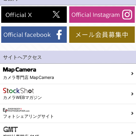
(2)法令等により開示を求められた場合。
(1) 統計した情報のみを開示し、ユーザーの個人情報を表示しない場合。
(3)ご本人または公衆の生命、身体又は財産の保護のために必要がある場合であって、本人の同意を得ることが困難であるとき。
(2) ユーザーから寄せられた情報を、ユーザーの個人情報を表示せずに開示する場合。
(4)国の機関若しくは地方公共団体又はその委託を受けた者が法令の定める事務を遂行することに対して協力する必要がある場合であって、本人の同意を得ることにより当該事務の遂行に支障を及ぼすおそれがあるとき。
(3) ユーザーが個人情報の開示について同意している場合。
(5)業務を円滑に進めるために、外部業者に個人データの一部又は全部の処理を委託する場合（ただし、委託する場合は委託した個人データの安全管理が図られるように、委託先に対する必要かつ適切な監督を行ないます）。
(4) 法令により開示が求められた場合。
(5) 弊社で取り扱う商品またはサービスに関する案内や情報提供（郵便、電子メール等によるダイレクトメールなど）を行なう場合。
４．ご提供の任意性
(6) 弊社が利用目的を示してユーザーから取得した情報を、その利用目的の範囲内で利用する場合。
当社への個人情報の提供はお客様の任意ですが、必要な個人情報をご提供いただけない場合、当社のサービス等が利用できない場合がありますのでご了承下さい。
サイトへアクセス
6. 情報の提供
５．ご本人が容易に知覚できない方法による個人情報の取得
1)弊社は、各ユーザーに対し、当該ユーザーの購入商品の情報、及び弊社の特価商品の情報等、ユーザーに有益かつ便利な情報を提供するものとし、ユーザーはこれに同意するものとします。
当社ホームページでは、利用者が当社ホームページに再訪問される際、より便利に当社ホームページを閲覧・利用していただくためにクッキーを使用する場合があります。
カメラ専門店 MapCamera
2)メールマガジンについて
また利用者の統計的分析のため、または掲載された広告にクッキーを使用する場合があります。
ユーザーは、本サイトのメールマガジンの購読に際し、ユーザー本人の責任においてメールマガジン購読の登録をするものとします。
６．個人情報に関するお問合せ対応
カメラWEBマガジン
フォームにて入力されたメールアドレスに、本サイトのお知らせをメールにてお送りさせていただきます。
本サイトからのメールの受け取りを希望されない場合は、下記リンクから設定の変更を行ってください。
(1)当社は、当社の保有する個人データに関し、ご本人から利用目的の通知，開示，内容の訂正，追加又は削除，利用の停止，消去及び第三者への提供の停止の請求などがあれば、ご本人の確認をさせていただいた上で、速やかに対応します。また当社の個人情報の取り扱いに関するご質問、ご相談にも対応いたします。尚、シュッピン会員のお客様は、当社が保有する個人データの削除を要求する権利があります。
こちら
本サイト会員のお客様は
※個人情報の開示請求には手数料として800円(税別)をご本人様にご負担いただいております。
フォトシェアリングサイト
※設定変更前にログインする必要があります。
(2)当社の個人情報に関するお問合せは、以下の窓口で承ります。お問合せの内容により必要な書類提出や質問へのご回答をお願いすることがあります。
こちら
メールマガジン会員のお客様は