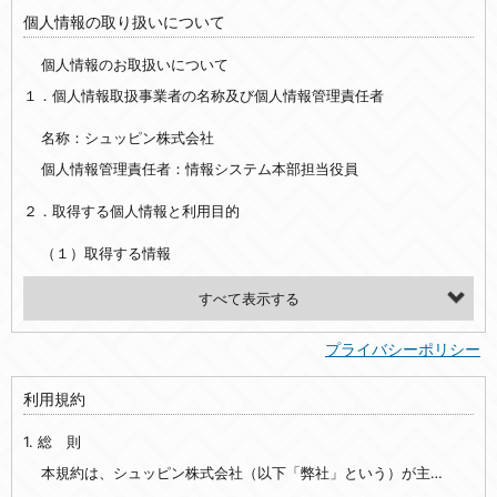
個人情報の取り扱いについて
個人情報のお取扱いについて
１．個人情報取扱事業者の名称及び個人情報管理責任者
名称：シュッピン株式会社
個人情報管理責任者：情報システム本部担当役員
２．取得する個人情報と利用目的
（１）取得する情報
【シュッピン会員共通でご登録いただく情報】
・必須登録：氏名、生年月日、性別、住所、電話番号、メールアドレス、パスワード
プライバシーポリシー
・任意登録：ニックネーム、プロフィール画像、希望するメールマガジンの種類
利用規約
【当社サービスをご利用時に当社が取得またはご提供いただく情報】
1. 総 則
・お支払いやお振込みに関わる情報（クレジットカード・銀行口座・電子マネー等の決済時にご提供いただいた情報）
・法律上の要請等により、本人確認を行うための本人確認書類（運転免許証、健康保険証、住民票の写し等）、および当該書類に含まれる情報
本規約は、シュッピン株式会社（以下「弊社」という）が主催・運営するインターネット上のWebサイト『mapcamera.com』（以下「本サイト」という）及び本サイトを通じて提供されるサービス（以下「本サービス」といいます）をご利用いただく際の、ユーザーと弊社間の一切の関係に適用されます。