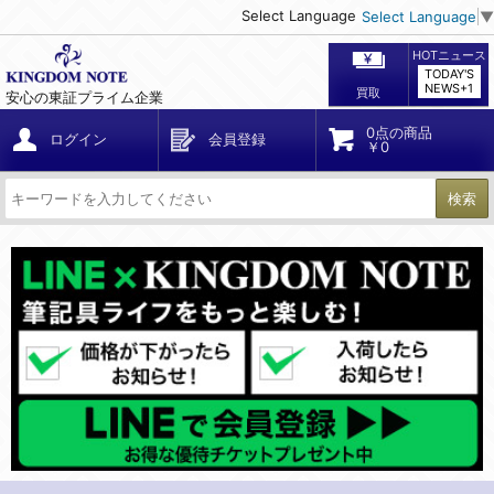
Select Language
Select Language
▼
HOTニュース
TODAY'S
NEWS+1
買取
安心の東証プライム企業
0点の商品
ログイン
会員登録
￥0
検索