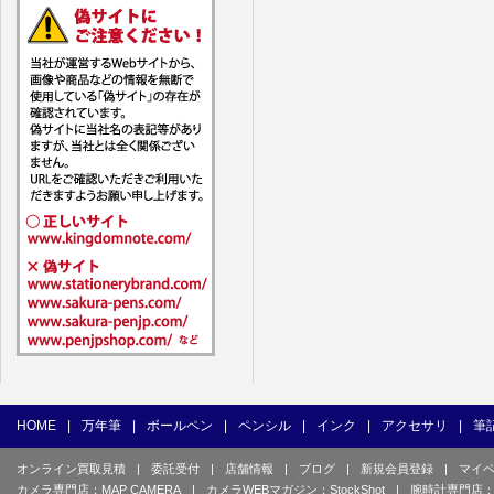
1) ユーザ
(1) 他の
(2) 他の
(3) 上記
(4) 他の
(5) 公序
(6) 犯罪
(7) 弊社
目的とした
(8) 本サ
(9) 弊社
(10) ユ
を不正に使
(11) コ
て使用もし
HOME
|
万年筆
|
ボールペン
|
ペンシル
|
インク
|
アクセサリ
|
筆
(12) そ
オンライン買取見積
|
委託受付
|
店舗情報
|
ブログ
|
新規会員登録
|
マイ
(13) そ
カメラ専門店：MAP CAMERA
|
カメラWEBマガジン：StockShot
|
腕時計専門店：