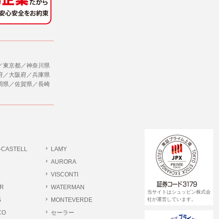
社のサービス等が利用できない場合があり
ダイレクトメールなど）を行なう場合。
ージを閲覧・利用していただくためにクッ
／東京都／神奈川県
合。
府／大阪府／兵庫県
岡県／佐賀県／長崎
、ユーザーに有益かつ便利な情報を提供する
，追加又は削除，利用の停止，消去及び第三
ます。また当社の個人情報の取り扱いに関
データの削除を要求する権利があります。
ジン購読の登録をするものとします。
だきます。
-CASTELL
LAMY
書類提出や質問へのご回答をお願いすること
ださい。
AURORA
VISCONTI
R
WATERMAN
 個人情報相談窓口
当サイトはシュッピン株式会
pin.com (受付)
S
MONTEVERDE
社が運営しています。
CO
セーラー