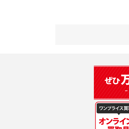
す。本規約
に基づき、
について取
3) 弊社は
た場合は、
（２）利用
は、変更後
・当社物品
質管理、ア
4. ユーザ
・メールマ
1) ユーザ
・EVERYB
ーザー自身
・上記の他
等を行なわ
します。
３．個人情
2) ユーザ
当社は、以
に届け出る
(1)ご本
3) 弊社は
止すること
4) ユーザ
(2)法令等
は、ユーザ
(3)ご本人
(4)国の
5. 登録事項
本人の同意
1) ユーザ
(5)業務
2) 弊社は
の安全管理
報に関し、