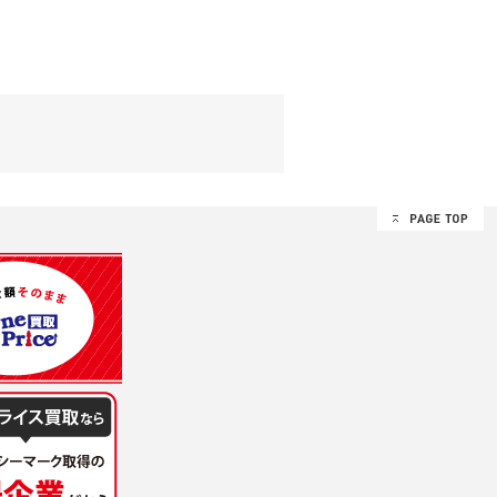
ます。
設定によりお客様が当社に開示を認めた情報
諾するものとします。弊社が本規約を変更し
イト又は本サービスを利用された場合に
理、請求収納、商品・サービスの提供、品
のため
め
レス及び弊社が指定する個人情報などを、ユ
持って厳重に管理し、第三者に譲渡、貸与
は、ユーザー自身の行為とみなされるものと
個人情報を知り得た場合には、速やかに弊社
第三者に提供したりいたしません。
禁止、お客様からのお申し出により利用を停
るものとします。
過誤、第三者の使用などによる損害の責任
意を得ることが困難であるとき。
に対して協力する必要がある場合であって、
手続きを行なうものとします。
ただし、委託する場合は委託した個人データ
を利用する過程において、弊社が知り得た情