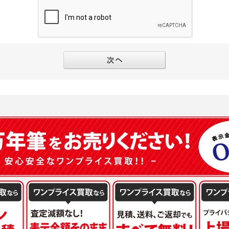
と個別規定及び追加規定が異なる場合は、個別規定及び追加規定が優先するものとし
当該外部サービスでユーザーが利用するIDおよび当該外部サービスのプライバシー
得いたします
ユーザーの承諾を得ることなく、本規約を変更できるものとし、ユーザーはこれを承
本サイト内に掲示またはユーザーに対し通知するものとし、その後にユーザーが本サ
目的
の本規約を承諾したものとみなされます。
販売、古物買取事業および個人・法人の売買仲介業に伴うご案内、契約、申し込み処
フターサービスの提供、加工サービスの提供、ポイント管理、商品・サービスの改善
ーの登録内容について
ガジンの配信、および当社が提供する商品・サービスについてのアンケート実施のた
ーは、本サイトの利用に際し、ユーザー本人のユーザーID、パスワード、メールアド
ODY×PHOTOGRAPHER.comのフォトシェアリングサービス運営のため
の責任において登録するものとします。ユーザーは登録したこれらの情報を、責任を
、会員の利便性を図ることを目的とした総合的なサービスを提供するため
ないものとします。ユーザーのユーザーID及びパスワードを利用して行われた行為
報の第三者提供と委託
ーが本サイト内で第三者のユーザーID、パスワード、メールアドレス及びこれに伴う
下のいずれかの場合を除いて、個人データを同意いただいた範囲を超えて利用したり
ものとします。
人の同意がある場合。なお第三者に提供する場合には原則として、機密保持、再提供の
一年以上に亘って使用がないユーザーIDとこれに伴う個人情報を抹消することができ
を契約の条件といたします。
ーID、パスワード、メールアドレス及びこれに伴う個人情報の管理不十分、使用上の
により開示を求められた場合。
ーが負うものとし、弊社は一切責任を負いません。
または公衆の生命、身体又は財産の保護のために必要がある場合であって、本人の同
機関若しくは地方公共団体又はその委託を受けた者が法令の定める事務を遂行すること
を得ることにより当該事務の遂行に支障を及ぼすおそれがあるとき。
ーは、メールアドレスその他の登録事項に変更が生じた場合、直ちに弊社所定の変更
を円滑に進めるために、外部業者に個人データの一部又は全部の処理を委託する場合（
ユーザーの入会申込により知り得た情報、またはユーザーが本サイト及び本サービス
が図られるように、委託先に対する必要かつ適切な監督を行ないます）。
以下の項目に該当する場合に利用することができるものとします。