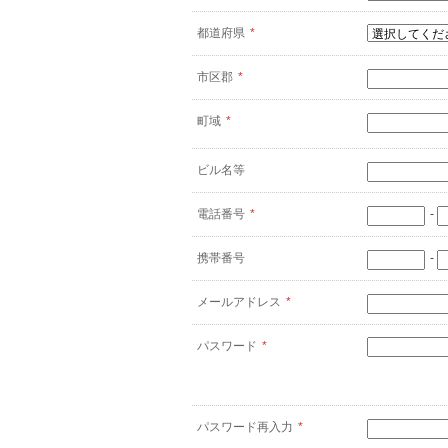
都道府県
*
市区郡
*
町域
*
ビル名等
電話番号
*
-
携帯番号
-
メールアドレス
*
パスワード
*
パスワード再入力
*