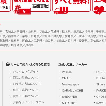
した情報のみを開示し、ユーザーの個人情報を表示しない場合。
の任意性
ザーから寄せられた情報を、ユーザーの個人情報を表示せずに開示する場合。
人情報の提供はお客様の任意ですが、必要な個人情報をご提供いただけない場合、当
了承下さい。
ザーが個人情報の開示について同意している場合。
により開示が求められた場合。
が容易に知覚できない方法による個人情報の取得
ア
で取り扱う商品またはサービスに関する案内や情報提供（郵便、電子メール等による
ページでは、利用者が当社ホームページに再訪問される際、より便利に当社ホームペ
する場合があります。
県／宮城県／秋田県／山形県／福島県／茨城県／栃木県／群馬県／埼玉県／千葉県
が利用目的を示してユーザーから取得した情報を、その利用目的の範囲内で利用する場
川県／福井県／山梨県／長野県／岐阜県／静岡県／愛知県／三重県／滋賀県／京都
の統計的分析のため、または掲載された広告にクッキーを使用する場合があります。
鳥取県／島根県／岡山県／広島県／山口県／徳島県／香川県／愛媛県／高知県／福
供
宮崎県／鹿児島県／沖縄県
、各ユーザーに対し、当該ユーザーの購入商品の情報、及び弊社の特価商品の情報等
報に関するお問合せ対応
ユーザーはこれに同意するものとします。
は、当社の保有する個人データに関し、ご本人から利用目的の通知，開示，内容の訂正
の停止の請求などがあれば、ご本人の確認をさせていただいた上で、速やかに対応し
ガジンについて
、ご相談にも対応いたします。尚、シュッピン会員のお客様は、当社が保有する個人
、本サイトのメールマガジンの購読に際し、ユーザー本人の責任においてメールマガ
正規お取扱いメーカー
開示請求には手数料として800円(税別)をご本人様にご負担いただいております。
て入力されたメールアドレスに、本サイトのお知らせをメールにてお送りさせていた
ショッピングガイド
Pelikan
FABER
の個人情報に関するお問合せは、以下の窓口で承ります。お問合せの内容により必要な
らのメールの受け取りを希望されない場合は、下記リンクから設定の変更を行ってく
商品の配送について
OMAS
DELTA
。
員のお客様は
こちら
お支払い方法について
Montegrappa
Stipula
前にログインする必要があります。
保証・返品について
CARAN d'ACHE
PARKE
シュッピン株式会社
ジン会員のお客様は
こちら
買取・下取について
SHEAFFER
Mail：privacy@syup
CROS
お得なポイントシステム
S.T.Dupont
KAWE
の義務