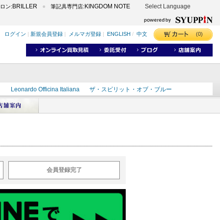
BRILLER
KINGDOM NOTE
Select Language
ロン:
筆記具専門店:
(0)
ログイン
|
新規会員登録
|
メルマガ登録
|
ENGLISH
/
中文
ク
Leonardo Officina Italiana
ザ・スピリット・オブ・ブルー
ラインD
出雲
世界のことわざ
masahiro
ショーンデザイン
ーズ
カヴゼットインク
スーベレーン
モンブラン
会員登録完了