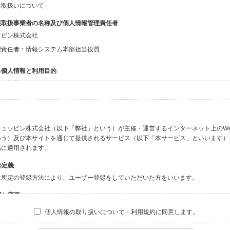
お取扱いについて
報取扱事業者の名称及び個人情報管理責任者
ッピン株式会社
理責任者：情報システム本部担当役員
る個人情報と利用目的
する情報
ン会員共通でご登録いただく情報】
：氏名、生年月日、性別、住所、電話番号、メールアドレス、パスワード
：ニックネーム、プロフィール画像、希望するメールマガジンの種類
ュッピン株式会社（以下「弊社」という）が主催・運営するインターネット上のWebサイト
ビスをご利用時に当社が取得またはご提供いただく情報】
いう）及び本サイトを通じて提供されるサービス（以下「本サービス」といいます）
やお振込みに関わる情報（クレジットカード・銀行口座・電子マネー等の決済時にご
係に適用されます。
要請等により、本人確認を行うための本人確認書類（運転免許証、健康保険証、住民
の定義
BODY×PHOTOGRAPHER.comのご利用に伴いご登録いただいた、広範囲設定を
は所定の登録方法により、ユーザー登録をしていただいた方をいいます。
機材の設定等に関する情報、および画像データとその画像データに含まれる情報
ビスのご利用履歴
囲と変更
ブサイト・サービス内のクッキー情報
は、本サイト及び本サービスの利用に関し、弊社及び全てのユーザーに適用されます。
個人情報の取り扱いについて・利用規約に同意します。
ビスアカウントを利用される場合】
別途規定する個別規定、及び弊社が随時本サイト内に掲示またはユーザーに対し通知
にソーシャルネットワーキングサービス等の外部サービスとの連携を許可した場合に