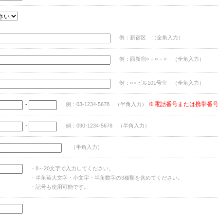
例：新宿区 （全角入力）
例：西新宿○－○－○ （全角入力）
例：○○ビル101号室 （全角入力）
-
※電話番号または携帯番
例：03-1234-5678 （半角入力）
-
例：090-1234-5678 （半角入力）
（半角入力）
・8～20文字で入力してください。
・半角英大文字・小文字・半角数字の3種類を含めてください。
・記号も使用可能です。