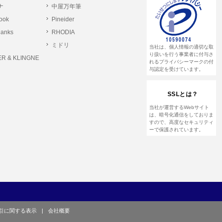
ナ
中屋万年筆
とします。
rook
Pineider
る恐れのある行為。
lanks
RHODIA
る恐れのある行為。
ミドリ
当社は、個人情報の適切な取
る恐れのある行為。
り扱いを行う事業者に付与さ
R & KLINGNE
れるプライバシーマークの付
与認定を受けています。
他のユーザーまたは第三者に提供する行為。
SSLとは？
して営利を目的とした行為、またはその準備を
当社が運営するWebサイト
は、暗号化通信をしておりま
すので、高度なセキュリティ
ーで保護されています。
や虚偽の登録をする行為、または登録した内容
て、または本サイト及び本サービスに関連し
引に関する表示
|
会社概要