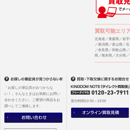
(1) 統計
４．ご提供
(2) ユー
当社への個
ますのでご
(3) ユー
(4) 法令
５．ご本人
買取可能エリ
(5) 弊社
当社ホーム
キーを使用
北海道／青森県／岩手
(6) 弊社
／新潟県／富山県／石
また利用者
／奈良県／和歌山県／
6. 情報の提
県／熊本県／大分県／
1)弊社は
６．個人情
ものとし、
(1)当社
者への提供
2)メールマ
するご質問
ユーザーは
※個人情報の
フォームに
「お探しの筆記具がみつからな
(2)当社
本サイトか
い！」そんなときはお気軽にお問い
があります
合わせください。ご要望の商品をお
本サイト会
受付時間10:30～19:00
調べしてご連絡します。
※設定変更
メールマガ
7. ユーザー