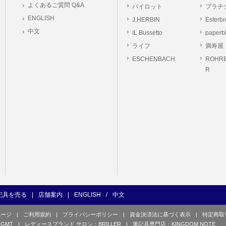
よくあるご質問 Q&A
パイロット
プラチ
ーは本サイト及び本サービスの利用に当たり、以下の行為を行なってはならないもの
ENGLISH
J.HERBIN
Esterb
ユーザー、第三者もしくは弊社の著作権又はその他の権利を侵害する行為、及び侵害す
中文
IL Bussetto
paperb
ユーザー、第三者もしくは弊社の財産またはプライバシーを侵害する行為、及び侵害す
ライフ
満寿屋
の他、他のユーザー、第三者もしくは弊社に不利益又は損害を与える行為、および与え
ESCHENBACH
ROHRE
ユーザー、第三者、もしくは弊社を誹謗中傷する行為。
R
良俗に反する行為、またはそのおそれのある行為、もしくは公序良俗に反する情報を
的行為、または犯罪的行為に結びつく行為、もしくはその恐れのある行為。
の承認なく本サイト及び本サービスを通じて、または本サイト及び本サービスに関連
行為。
イト及び本サービスの運営を妨げるような行為、誹謗するような行為。
の企業活動の運営を妨げるような行為、誹謗するような行為。
ーザーID、パスワード、メールアドレス及びこれに伴う個人情報を登録する際、偽造
用する行為。
ンピュータウィルス等の有害なプログラム及びデータを本サイト及び本サービスを通じ
くは提供する行為。
記具を売る
|
店舗案内
|
ENGLISH
/
中文
の他、法令に違反または違反する恐れのある行為。
ページ
|
ご利用規約
|
プライバシーポリシー
|
資金決済法に基づく表示
|
特定商取
の他、弊社が不適切と判断する行為。
GMT
|
レディースブランド サロン：BRILLER
|
筆記具専門店：KINGDOM NOTE