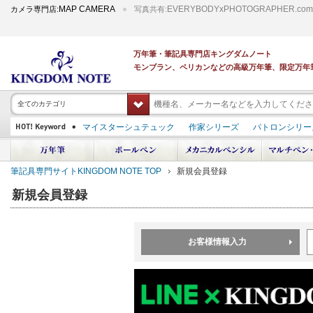
MAP CAMERA
EVERYBODYxPHOTOGRAPHER.com
カメラ専門店:
写真共有:
万年筆・筆記具専門店キングダムノート
モンブラン、ペリカンなどの高級万年筆、限定万年
全てのカテゴリ
マイスターシュテュック
作家シリーズ
パトロンシリー
スーベレーン
PILOT 蒔絵
ダイアミン ボトルインク
中屋万年筆
プラチナ 出雲 キングダムノート別注
アルマンドシモーニクラ
筆記具専門サイトKINGDOM NOTE TOP
新規会員登録
デモンストレーター
M400
M800
長刀研ぎ
ドルチェビータ
エク
新規会員登録
お客様情報入力