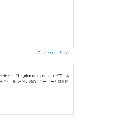
プライバシーポリシー
『kingdomnote.com』（以下「本
をご利用いただく際の、ユーザーと弊社間
提供いただいた情報）
票の写し等）、および当該書類に含まれる
ご希望される住所※、投稿時にご提供いただいた
する追加規定は、本規約の一部を構成しま
は、その許可の際にご同意いただいた内容