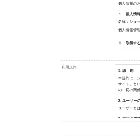
個人情報の
１．個人情
名称：シュ
個人情報管
２．取得す
（１）取得
【シュッピ
・必須登録
利用規約
1. 総 則
・任意登録
本規約は、シ
【当社サー
サイト」と
・お支払い
の一切の関
・法律上の
情報
2. ユーザー
・EVERY
ユーザーと
撮影機材や
・当社サー
3. 規約の範
・当社ウェ
1) 本規約
【外部サー
2) 弊社が
会員登録時