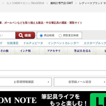
StockShot
GMT
カメラWEBマガジン:
腕時計専門店:
レディースブランド サ
筆、ボールペンなどを取り揃える新品・中古筆記具の通販・買取サイト
商品検索
買取査定検索
ズ
伝統漆芸
ドルチェビータ
インクベントカレンダー
エスターブルッ
デュポン スペース オデッセイ
輪島屋善仁 深海
エテルニタ･アヴァンティ
ブ
ペリカン オーシャンスワール
源氏物語
作家シリーズ
パトロンシリ
リドール
周年記念
アルタミラ 山田ゆりか
お客様情報確認
仮登録メール送信