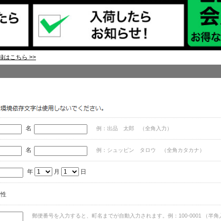
はこちら >>
名
例：出品 太郎 （全角入力）
名
例：シュッピン タロウ （全角カタカナ）
年
月
日
女性
郵便番号を入力すると、町名までが自動入力されます。例：100-0001 （半角