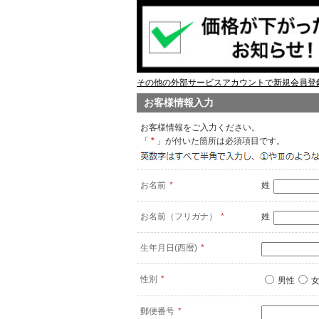
その他の外部サービスアカウントで新規会員登録
お客様情報入力
お客様情報をご入力ください。
「
*
」が付いた箇所は必須項目です。
お名前
*
姓
お名前（フリガナ）
*
姓
生年月日(西暦)
*
性別
*
男性
郵便番号
*