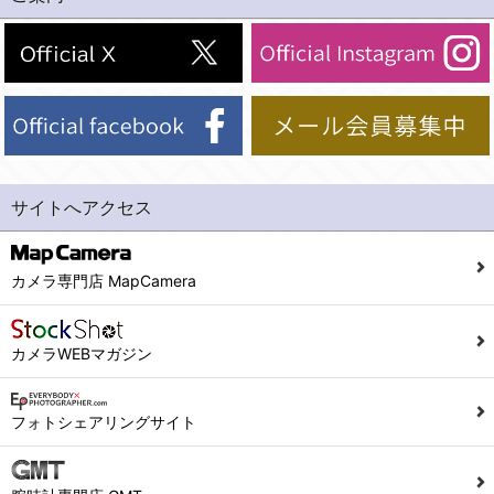
(2)法令等により開示を求められた場合。
(1) 統計した情報のみを開示し、ユーザーの個人情報を表示しない場合。
(3)ご本人または公衆の生命、身体又は財産の保護のために必要がある場合であって、本人の同意を得ることが困難であるとき。
(2) ユーザーから寄せられた情報を、ユーザーの個人情報を表示せずに開示する場合。
(4)国の機関若しくは地方公共団体又はその委託を受けた者が法令の定める事務を遂行することに対して協力する必要がある場合であって、本人の同意を得ることにより当該事務の遂行に支障を及ぼすおそれがあるとき。
(3) ユーザーが個人情報の開示について同意している場合。
(5)業務を円滑に進めるために、外部業者に個人データの一部又は全部の処理を委託する場合（ただし、委託する場合は委託した個人データの安全管理が図られるように、委託先に対する必要かつ適切な監督を行ないます）。
(4) 法令により開示が求められた場合。
(5) 弊社で取り扱う商品またはサービスに関する案内や情報提供（郵便、電子メール等によるダイレクトメールなど）を行なう場合。
４．ご提供の任意性
(6) 弊社が利用目的を示してユーザーから取得した情報を、その利用目的の範囲内で利用する場合。
当社への個人情報の提供はお客様の任意ですが、必要な個人情報をご提供いただけない場合、当社のサービス等が利用できない場合がありますのでご了承下さい。
サイトへアクセス
6. 情報の提供
５．ご本人が容易に知覚できない方法による個人情報の取得
1)弊社は、各ユーザーに対し、当該ユーザーの購入商品の情報、及び弊社の特価商品の情報等、ユーザーに有益かつ便利な情報を提供するものとし、ユーザーはこれに同意するものとします。
当社ホームページでは、利用者が当社ホームページに再訪問される際、より便利に当社ホームページを閲覧・利用していただくためにクッキーを使用する場合があります。
カメラ専門店 MapCamera
2)メールマガジンについて
また利用者の統計的分析のため、または掲載された広告にクッキーを使用する場合があります。
ユーザーは、本サイトのメールマガジンの購読に際し、ユーザー本人の責任においてメールマガジン購読の登録をするものとします。
６．個人情報に関するお問合せ対応
カメラWEBマガジン
フォームにて入力されたメールアドレスに、本サイトのお知らせをメールにてお送りさせていただきます。
本サイトからのメールの受け取りを希望されない場合は、下記リンクから設定の変更を行ってください。
(1)当社は、当社の保有する個人データに関し、ご本人から利用目的の通知，開示，内容の訂正，追加又は削除，利用の停止，消去及び第三者への提供の停止の請求などがあれば、ご本人の確認をさせていただいた上で、速やかに対応します。また当社の個人情報の取り扱いに関するご質問、ご相談にも対応いたします。尚、シュッピン会員のお客様は、当社が保有する個人データの削除を要求する権利があります。
こちら
本サイト会員のお客様は
※個人情報の開示請求には手数料として800円(税別)をご本人様にご負担いただいております。
フォトシェアリングサイト
※設定変更前にログインする必要があります。
(2)当社の個人情報に関するお問合せは、以下の窓口で承ります。お問合せの内容により必要な書類提出や質問へのご回答をお願いすることがあります。
こちら
メールマガジン会員のお客様は