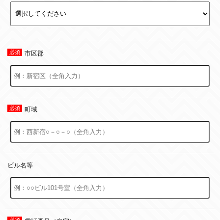
市区郡
町域
ビル名等