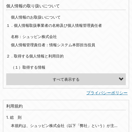
個人情報の取り扱いについて
個人情報のお取扱いについて
１．個人情報取扱事業者の名称及び個人情報管理責任者
名称：シュッピン株式会社
個人情報管理責任者：情報システム本部担当役員
２．取得する個人情報と利用目的
（１）取得する情報
【シュッピン会員共通でご登録いただく情報】
・必須登録：氏名、生年月日、性別、住所、電話番号、メールアドレス、パスワード
プライバシーポリシー
・任意登録：ニックネーム、プロフィール画像、希望するメールマガジンの種類
利用規約
【当社サービスをご利用時に当社が取得またはご提供いただく情報】
1. 総 則
・お支払いやお振込みに関わる情報（クレジットカード・銀行口座・電子マネー等の決済時にご提供いただいた情報）
・法律上の要請等により、本人確認を行うための本人確認書類（運転免許証、健康保険証、住民票の写し等）、および当該書類に含まれる情報
本規約は、シュッピン株式会社（以下「弊社」という）が主催・運営するインターネット上のWebサイト『mapcamera.com』（以下「本サイト」という）及び本サイトを通じて提供されるサービス（以下「本サービス」といいます）をご利用いただく際の、ユーザーと弊社間の一切の関係に適用されます。