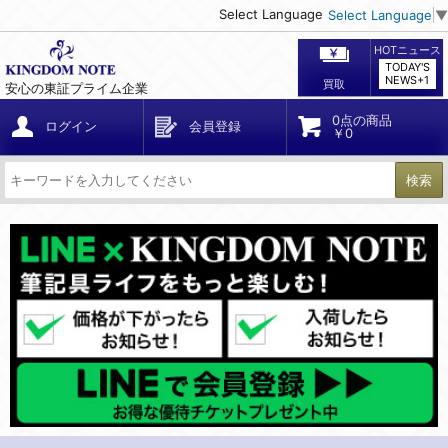
Select Language
Select Language
▼
HOTニュース
TODAY'S
NEWS+1
買取
安心の東証プライム企業
0点の商品
ログイン
会員登録
￥0
検索