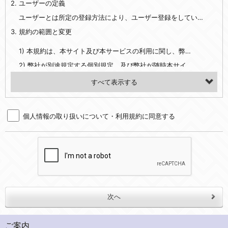
2. ユーザーの定義
・EVERYBODY×PHOTOGRAPHER.comのご利用に伴いご登録いただいた、広範囲設定をご希望される住所※、投稿時にご提供いただいた撮影機材や機材の設定等に関する情報、および画像データとその画像データに含まれる情報
・当社サービスのご利用履歴
ユーザーとは所定の登録方法により、ユーザー登録をしていただいた方をいいます。
3. 規約の範囲と変更
・当社ウェブサイト・サービス内のクッキー情報
1) 本規約は、本サイト及び本サービスの利用に関し、弊社及び全てのユーザーに適用されます。>
【外部サービスアカウントを利用される場合】
2) 弊社が別途規定する個別規定、及び弊社が随時本サイト内に掲示またはユーザーに対し通知する追加規定は、本規約の一部を構成します。本規約と個別規定及び追加規定が異なる場合は、個別規定及び追加規定が優先するものとします。
会員登録時にソーシャルネットワーキングサービス等の外部サービスとの連携を許可した場合には、その許可の際にご同意いただいた内容に基づき、当該外部サービスでユーザーが利用するIDおよび当該外部サービスのプライバシー設定によりお客様が当社に開示を認めた情報について取得いたします
3) 弊社はユーザーの承諾を得ることなく、本規約を変更できるものとし、ユーザーはこれを承諾するものとします。弊社が本規約を変更した場合は、本サイト内に掲示またはユーザーに対し通知するものとし、その後にユーザーが本サイト又は本サービスを利用された場合には、変更後の本規約を承諾したものとみなされます。
（２）利用目的
4. ユーザーの登録内容について
・当社物品販売、古物買取事業および個人・法人の売買仲介業に伴うご案内、契約、申し込み処理、請求収納、商品・サービスの提供、品質管理、アフターサービスの提供、加工サービスの提供、ポイント管理、商品・サービスの改善のため
個人情報の取り扱いについて・利用規約に同意する
1) ユーザーは、本サイトの利用に際し、ユーザー本人のユーザーID、パスワード、メールアドレス及び弊社が指定する個人情報などを、ユーザー自身の責任において登録するものとします。ユーザーは登録したこれらの情報を、責任を持って厳重に管理し、第三者に譲渡、貸与等を行なわないものとします。ユーザーのユーザーID及びパスワードを利用して行われた行為は、ユーザー自身の行為とみなされるものとします。
・メールマガジンの配信、および当社が提供する商品・サービスについてのアンケート実施のため
2) ユーザーが本サイト内で第三者のユーザーID、パスワード、メールアドレス及びこれに伴う個人情報を知り得た場合には、速やかに弊社に届け出るものとします。
・EVERYBODY×PHOTOGRAPHER.comのフォトシェアリングサービス運営のため
3) 弊社は一年以上に亘って使用がないユーザーIDとこれに伴う個人情報を抹消することができるものとします。
・上記の他、会員の利便性を図ることを目的とした総合的なサービスを提供するため
4) ユーザーID、パスワード、メールアドレス及びこれに伴う個人情報の管理不十分、使用上の過誤、第三者の使用などによる損害の責任は、ユーザーが負うものとし、弊社は一切責任を負いません。
３．個人情報の第三者提供と委託
5. 登録事項
当社は、以下のいずれかの場合を除いて、個人データを同意いただいた範囲を超えて利用したり第三者に提供したりいたしません。
1) ユーザーは、メールアドレスその他の登録事項に変更が生じた場合、直ちに弊社所定の変更手続きを行なうものとします。
2) 弊社はユーザーの入会申込により知り得た情報、またはユーザーが本サイト及び本サービスを利用する過程において、弊社が知り得た情報に関し、以下の項目に該当する場合に利用することができるものとします。
(1)ご本人の同意がある場合。なお第三者に提供する場合には原則として、機密保持、再提供の禁止、お客様からのお申し出により利用を停止することを契約の条件といたします。
ご案内