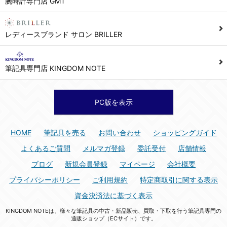
腕時計専門店 GMT
シュッピン株式会社 個人情報相談窓口
Mail：privacy@syuppin.com (受付)
7. ユーザーの義務
レディースブランド サロン BRILLER
1) ユーザーは本サイト及び本サービスの利用に当たり、以下の行為を行なってはならないものとします。
(1) 他のユーザー、第三者もしくは弊社の著作権又はその他の権利を侵害する行為、及び侵害する恐れのある行為。
筆記具専門店 KINGDOM NOTE
(2) 他のユーザー、第三者もしくは弊社の財産またはプライバシーを侵害する行為、及び侵害する恐れのある行為。
(3) 上記の他、他のユーザー、第三者もしくは弊社に不利益又は損害を与える行為、および与える恐れのある行為。
(4) 他のユーザー、第三者、もしくは弊社を誹謗中傷する行為。
PC版を表示
(5) 公序良俗に反する行為、またはそのおそれのある行為、もしくは公序良俗に反する情報を他のユーザーまたは第三者に提供する行為。
(6) 犯罪的行為、または犯罪的行為に結びつく行為、もしくはその恐れのある行為。
HOME
筆記具を売る
お問い合わせ
ショッピングガイド
(7) 弊社の承認なく本サイト及び本サービスを通じて、または本サイト及び本サービスに関連して営利を目的とした行為、またはその準備を目的とした行為。
よくあるご質問
メルマガ登録
委託受付
店舗情報
(8) 本サイト及び本サービスの運営を妨げるような行為、誹謗するような行為。
ブログ
新規会員登録
マイページ
会社概要
(9) 弊社の企業活動の運営を妨げるような行為、誹謗するような行為。
プライバシーポリシー
ご利用規約
特定商取引に関する表示
(10) ユーザーID、パスワード、メールアドレス及びこれに伴う個人情報を登録する際、偽造や虚偽の登録をする行為、または登録した内容を不正に使用する行為。
資金決済法に基づく表示
(11) コンピュータウィルス等の有害なプログラム及びデータを本サイト及び本サービスを通じて、または本サイト及び本サービスに関連して使用もしくは提供する行為。
KINGDOM NOTEは、様々な筆記具の中古・新品販売、買取・下取を行う筆記具専門の
(12) その他、法令に違反または違反する恐れのある行為。
通販ショップ（ECサイト）です。
(13) その他、弊社が不適切と判断する行為。