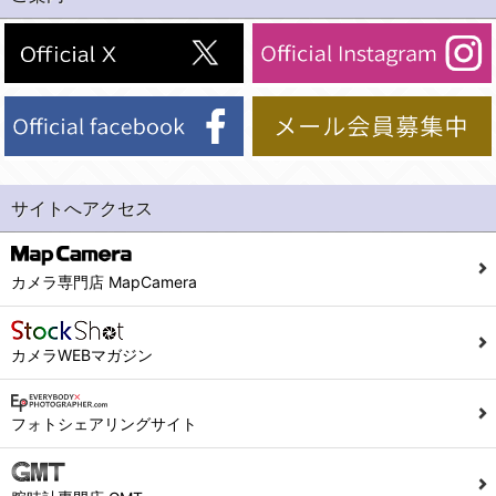
(2)法令等により開示を求められた場合。
(1) 統計した情報のみを開示し、ユーザーの個人情報を表示しない場合。
(3)ご本人または公衆の生命、身体又は財産の保護のために必要がある場合であって、本人の同意を得ることが困難であるとき。
(2) ユーザーから寄せられた情報を、ユーザーの個人情報を表示せずに開示する場合。
(4)国の機関若しくは地方公共団体又はその委託を受けた者が法令の定める事務を遂行することに対して協力する必要がある場合であって、本人の同意を得ることにより当該事務の遂行に支障を及ぼすおそれがあるとき。
(3) ユーザーが個人情報の開示について同意している場合。
(5)業務を円滑に進めるために、外部業者に個人データの一部又は全部の処理を委託する場合（ただし、委託する場合は委託した個人データの安全管理が図られるように、委託先に対する必要かつ適切な監督を行ないます）。
(4) 法令により開示が求められた場合。
(5) 弊社で取り扱う商品またはサービスに関する案内や情報提供（郵便、電子メール等によるダイレクトメールなど）を行なう場合。
４．ご提供の任意性
(6) 弊社が利用目的を示してユーザーから取得した情報を、その利用目的の範囲内で利用する場合。
当社への個人情報の提供はお客様の任意ですが、必要な個人情報をご提供いただけない場合、当社のサービス等が利用できない場合がありますのでご了承下さい。
サイトへアクセス
6. 情報の提供
５．ご本人が容易に知覚できない方法による個人情報の取得
1)弊社は、各ユーザーに対し、当該ユーザーの購入商品の情報、及び弊社の特価商品の情報等、ユーザーに有益かつ便利な情報を提供するものとし、ユーザーはこれに同意するものとします。
当社ホームページでは、利用者が当社ホームページに再訪問される際、より便利に当社ホームページを閲覧・利用していただくためにクッキーを使用する場合があります。
カメラ専門店 MapCamera
2)メールマガジンについて
また利用者の統計的分析のため、または掲載された広告にクッキーを使用する場合があります。
ユーザーは、本サイトのメールマガジンの購読に際し、ユーザー本人の責任においてメールマガジン購読の登録をするものとします。
６．個人情報に関するお問合せ対応
カメラWEBマガジン
フォームにて入力されたメールアドレスに、本サイトのお知らせをメールにてお送りさせていただきます。
本サイトからのメールの受け取りを希望されない場合は、下記リンクから設定の変更を行ってください。
(1)当社は、当社の保有する個人データに関し、ご本人から利用目的の通知，開示，内容の訂正，追加又は削除，利用の停止，消去及び第三者への提供の停止の請求などがあれば、ご本人の確認をさせていただいた上で、速やかに対応します。また当社の個人情報の取り扱いに関するご質問、ご相談にも対応いたします。尚、シュッピン会員のお客様は、当社が保有する個人データの削除を要求する権利があります。
こちら
本サイト会員のお客様は
※個人情報の開示請求には手数料として800円(税別)をご本人様にご負担いただいております。
フォトシェアリングサイト
※設定変更前にログインする必要があります。
(2)当社の個人情報に関するお問合せは、以下の窓口で承ります。お問合せの内容により必要な書類提出や質問へのご回答をお願いすることがあります。
こちら
メールマガジン会員のお客様は