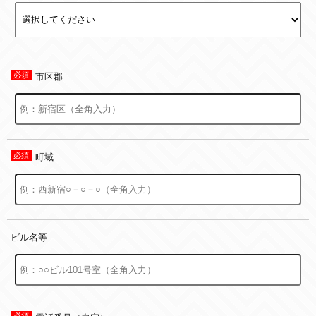
市区郡
町域
ビル名等