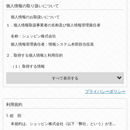
個人情報の取り扱いについて
個人情報のお取扱いについて
１．個人情報取扱事業者の名称及び個人情報管理責任者
名称：シュッピン株式会社
個人情報管理責任者：情報システム本部担当役員
２．取得する個人情報と利用目的
（１）取得する情報
【シュッピン会員共通でご登録いただく情報】
・必須登録：氏名、生年月日、性別、住所、電話番号、メールアドレス、パスワード
プライバシーポリシー
・任意登録：ニックネーム、プロフィール画像、希望するメールマガジンの種類
利用規約
【当社サービスをご利用時に当社が取得またはご提供いただく情報】
1. 総 則
・お支払いやお振込みに関わる情報（クレジットカード・銀行口座・電子マネー等の決済時にご提供いただいた情報）
・法律上の要請等により、本人確認を行うための本人確認書類（運転免許証、健康保険証、住民票の写し等）、および当該書類に含まれる情報
本規約は、シュッピン株式会社（以下「弊社」という）が主催・運営するインターネット上のWebサイト『mapcamera.com』（以下「本サイト」という）及び本サイトを通じて提供されるサービス（以下「本サービス」といいます）をご利用いただく際の、ユーザーと弊社間の一切の関係に適用されます。