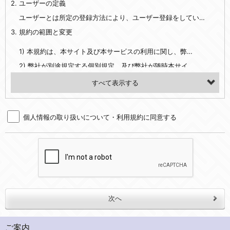
2. ユーザーの定義
・EVERYBODY×PHOTOGRAPHER.comのご利用に伴いご登録いただいた、広範囲設定をご希望される住所※、投稿時にご提供いただいた撮影機材や機材の設定等に関する情報、および画像データとその画像データに含まれる情報
・当社サービスのご利用履歴
ユーザーとは所定の登録方法により、ユーザー登録をしていただいた方をいいます。
3. 規約の範囲と変更
・当社ウェブサイト・サービス内のクッキー情報
1) 本規約は、本サイト及び本サービスの利用に関し、弊社及び全てのユーザーに適用されます。>
【外部サービスアカウントを利用される場合】
2) 弊社が別途規定する個別規定、及び弊社が随時本サイト内に掲示またはユーザーに対し通知する追加規定は、本規約の一部を構成します。本規約と個別規定及び追加規定が異なる場合は、個別規定及び追加規定が優先するものとします。
会員登録時にソーシャルネットワーキングサービス等の外部サービスとの連携を許可した場合には、その許可の際にご同意いただいた内容に基づき、当該外部サービスでユーザーが利用するIDおよび当該外部サービスのプライバシー設定によりお客様が当社に開示を認めた情報について取得いたします
3) 弊社はユーザーの承諾を得ることなく、本規約を変更できるものとし、ユーザーはこれを承諾するものとします。弊社が本規約を変更した場合は、本サイト内に掲示またはユーザーに対し通知するものとし、その後にユーザーが本サイト又は本サービスを利用された場合には、変更後の本規約を承諾したものとみなされます。
（２）利用目的
4. ユーザーの登録内容について
・当社物品販売、古物買取事業および個人・法人の売買仲介業に伴うご案内、契約、申し込み処理、請求収納、商品・サービスの提供、品質管理、アフターサービスの提供、加工サービスの提供、ポイント管理、商品・サービスの改善のため
個人情報の取り扱いについて・利用規約に同意する
1) ユーザーは、本サイトの利用に際し、ユーザー本人のユーザーID、パスワード、メールアドレス及び弊社が指定する個人情報などを、ユーザー自身の責任において登録するものとします。ユーザーは登録したこれらの情報を、責任を持って厳重に管理し、第三者に譲渡、貸与等を行なわないものとします。ユーザーのユーザーID及びパスワードを利用して行われた行為は、ユーザー自身の行為とみなされるものとします。
・メールマガジンの配信、および当社が提供する商品・サービスについてのアンケート実施のため
2) ユーザーが本サイト内で第三者のユーザーID、パスワード、メールアドレス及びこれに伴う個人情報を知り得た場合には、速やかに弊社に届け出るものとします。
・EVERYBODY×PHOTOGRAPHER.comのフォトシェアリングサービス運営のため
3) 弊社は一年以上に亘って使用がないユーザーIDとこれに伴う個人情報を抹消することができるものとします。
・上記の他、会員の利便性を図ることを目的とした総合的なサービスを提供するため
4) ユーザーID、パスワード、メールアドレス及びこれに伴う個人情報の管理不十分、使用上の過誤、第三者の使用などによる損害の責任は、ユーザーが負うものとし、弊社は一切責任を負いません。
３．個人情報の第三者提供と委託
5. 登録事項
当社は、以下のいずれかの場合を除いて、個人データを同意いただいた範囲を超えて利用したり第三者に提供したりいたしません。
1) ユーザーは、メールアドレスその他の登録事項に変更が生じた場合、直ちに弊社所定の変更手続きを行なうものとします。
2) 弊社はユーザーの入会申込により知り得た情報、またはユーザーが本サイト及び本サービスを利用する過程において、弊社が知り得た情報に関し、以下の項目に該当する場合に利用することができるものとします。
(1)ご本人の同意がある場合。なお第三者に提供する場合には原則として、機密保持、再提供の禁止、お客様からのお申し出により利用を停止することを契約の条件といたします。
ご案内