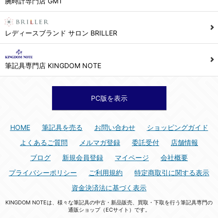
腕時計専門店 GMT
シュッピン株式会社 個人情報相談窓口
Mail：privacy@syuppin.com (受付)
7. ユーザーの義務
レディースブランド サロン BRILLER
1) ユーザーは本サイト及び本サービスの利用に当たり、以下の行為を行なってはならないものとします。
(1) 他のユーザー、第三者もしくは弊社の著作権又はその他の権利を侵害する行為、及び侵害する恐れのある行為。
筆記具専門店 KINGDOM NOTE
(2) 他のユーザー、第三者もしくは弊社の財産またはプライバシーを侵害する行為、及び侵害する恐れのある行為。
(3) 上記の他、他のユーザー、第三者もしくは弊社に不利益又は損害を与える行為、および与える恐れのある行為。
(4) 他のユーザー、第三者、もしくは弊社を誹謗中傷する行為。
PC版を表示
(5) 公序良俗に反する行為、またはそのおそれのある行為、もしくは公序良俗に反する情報を他のユーザーまたは第三者に提供する行為。
(6) 犯罪的行為、または犯罪的行為に結びつく行為、もしくはその恐れのある行為。
HOME
筆記具を売る
お問い合わせ
ショッピングガイド
(7) 弊社の承認なく本サイト及び本サービスを通じて、または本サイト及び本サービスに関連して営利を目的とした行為、またはその準備を目的とした行為。
よくあるご質問
メルマガ登録
委託受付
店舗情報
(8) 本サイト及び本サービスの運営を妨げるような行為、誹謗するような行為。
ブログ
新規会員登録
マイページ
会社概要
(9) 弊社の企業活動の運営を妨げるような行為、誹謗するような行為。
プライバシーポリシー
ご利用規約
特定商取引に関する表示
(10) ユーザーID、パスワード、メールアドレス及びこれに伴う個人情報を登録する際、偽造や虚偽の登録をする行為、または登録した内容を不正に使用する行為。
資金決済法に基づく表示
(11) コンピュータウィルス等の有害なプログラム及びデータを本サイト及び本サービスを通じて、または本サイト及び本サービスに関連して使用もしくは提供する行為。
KINGDOM NOTEは、様々な筆記具の中古・新品販売、買取・下取を行う筆記具専門の
(12) その他、法令に違反または違反する恐れのある行為。
通販ショップ（ECサイト）です。
(13) その他、弊社が不適切と判断する行為。