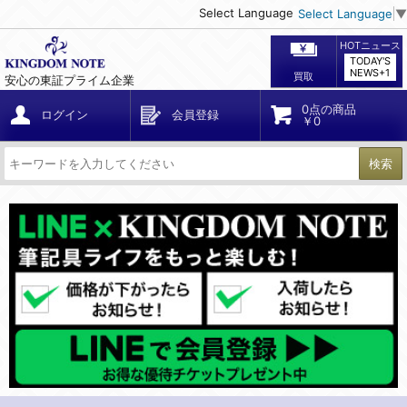
Select Language
Select Language
▼
HOTニュース
TODAY'S
NEWS+1
買取
安心の東証プライム企業
0点の商品
ログイン
会員登録
￥0
検索