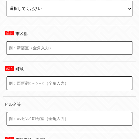
市区郡
町域
ビル名等