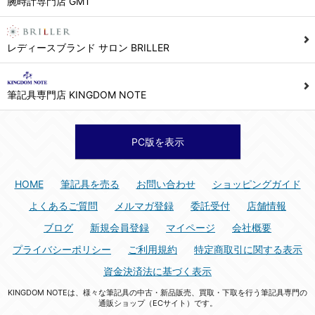
腕時計専門店 GMT
シュッピン株式会社 個人情報相談窓口
Mail：privacy@syuppin.com (受付)
7. ユーザーの義務
レディースブランド サロン BRILLER
1) ユーザーは本サイト及び本サービスの利用に当たり、以下の行為を行なってはならないものとします。
(1) 他のユーザー、第三者もしくは弊社の著作権又はその他の権利を侵害する行為、及び侵害する恐れのある行為。
筆記具専門店 KINGDOM NOTE
(2) 他のユーザー、第三者もしくは弊社の財産またはプライバシーを侵害する行為、及び侵害する恐れのある行為。
(3) 上記の他、他のユーザー、第三者もしくは弊社に不利益又は損害を与える行為、および与える恐れのある行為。
(4) 他のユーザー、第三者、もしくは弊社を誹謗中傷する行為。
PC版を表示
(5) 公序良俗に反する行為、またはそのおそれのある行為、もしくは公序良俗に反する情報を他のユーザーまたは第三者に提供する行為。
(6) 犯罪的行為、または犯罪的行為に結びつく行為、もしくはその恐れのある行為。
HOME
筆記具を売る
お問い合わせ
ショッピングガイド
(7) 弊社の承認なく本サイト及び本サービスを通じて、または本サイト及び本サービスに関連して営利を目的とした行為、またはその準備を目的とした行為。
よくあるご質問
メルマガ登録
委託受付
店舗情報
(8) 本サイト及び本サービスの運営を妨げるような行為、誹謗するような行為。
ブログ
新規会員登録
マイページ
会社概要
(9) 弊社の企業活動の運営を妨げるような行為、誹謗するような行為。
プライバシーポリシー
ご利用規約
特定商取引に関する表示
(10) ユーザーID、パスワード、メールアドレス及びこれに伴う個人情報を登録する際、偽造や虚偽の登録をする行為、または登録した内容を不正に使用する行為。
資金決済法に基づく表示
(11) コンピュータウィルス等の有害なプログラム及びデータを本サイト及び本サービスを通じて、または本サイト及び本サービスに関連して使用もしくは提供する行為。
KINGDOM NOTEは、様々な筆記具の中古・新品販売、買取・下取を行う筆記具専門の
(12) その他、法令に違反または違反する恐れのある行為。
通販ショップ（ECサイト）です。
(13) その他、弊社が不適切と判断する行為。