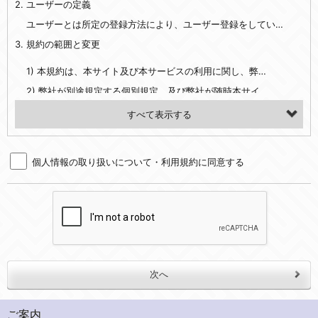
2. ユーザーの定義
・EVERYBODY×PHOTOGRAPHER.comのご利用に伴いご登録いただいた、広範囲設定をご希望される住所※、投稿時にご提供いただいた撮影機材や機材の設定等に関する情報、および画像データとその画像データに含まれる情報
・当社サービスのご利用履歴
ユーザーとは所定の登録方法により、ユーザー登録をしていただいた方をいいます。
3. 規約の範囲と変更
・当社ウェブサイト・サービス内のクッキー情報
1) 本規約は、本サイト及び本サービスの利用に関し、弊社及び全てのユーザーに適用されます。>
【外部サービスアカウントを利用される場合】
2) 弊社が別途規定する個別規定、及び弊社が随時本サイト内に掲示またはユーザーに対し通知する追加規定は、本規約の一部を構成します。本規約と個別規定及び追加規定が異なる場合は、個別規定及び追加規定が優先するものとします。
会員登録時にソーシャルネットワーキングサービス等の外部サービスとの連携を許可した場合には、その許可の際にご同意いただいた内容に基づき、当該外部サービスでユーザーが利用するIDおよび当該外部サービスのプライバシー設定によりお客様が当社に開示を認めた情報について取得いたします
3) 弊社はユーザーの承諾を得ることなく、本規約を変更できるものとし、ユーザーはこれを承諾するものとします。弊社が本規約を変更した場合は、本サイト内に掲示またはユーザーに対し通知するものとし、その後にユーザーが本サイト又は本サービスを利用された場合には、変更後の本規約を承諾したものとみなされます。
（２）利用目的
4. ユーザーの登録内容について
・当社物品販売、古物買取事業および個人・法人の売買仲介業に伴うご案内、契約、申し込み処理、請求収納、商品・サービスの提供、品質管理、アフターサービスの提供、加工サービスの提供、ポイント管理、商品・サービスの改善のため
個人情報の取り扱いについて・利用規約に同意する
1) ユーザーは、本サイトの利用に際し、ユーザー本人のユーザーID、パスワード、メールアドレス及び弊社が指定する個人情報などを、ユーザー自身の責任において登録するものとします。ユーザーは登録したこれらの情報を、責任を持って厳重に管理し、第三者に譲渡、貸与等を行なわないものとします。ユーザーのユーザーID及びパスワードを利用して行われた行為は、ユーザー自身の行為とみなされるものとします。
・メールマガジンの配信、および当社が提供する商品・サービスについてのアンケート実施のため
2) ユーザーが本サイト内で第三者のユーザーID、パスワード、メールアドレス及びこれに伴う個人情報を知り得た場合には、速やかに弊社に届け出るものとします。
・EVERYBODY×PHOTOGRAPHER.comのフォトシェアリングサービス運営のため
3) 弊社は一年以上に亘って使用がないユーザーIDとこれに伴う個人情報を抹消することができるものとします。
・上記の他、会員の利便性を図ることを目的とした総合的なサービスを提供するため
4) ユーザーID、パスワード、メールアドレス及びこれに伴う個人情報の管理不十分、使用上の過誤、第三者の使用などによる損害の責任は、ユーザーが負うものとし、弊社は一切責任を負いません。
３．個人情報の第三者提供と委託
5. 登録事項
当社は、以下のいずれかの場合を除いて、個人データを同意いただいた範囲を超えて利用したり第三者に提供したりいたしません。
1) ユーザーは、メールアドレスその他の登録事項に変更が生じた場合、直ちに弊社所定の変更手続きを行なうものとします。
2) 弊社はユーザーの入会申込により知り得た情報、またはユーザーが本サイト及び本サービスを利用する過程において、弊社が知り得た情報に関し、以下の項目に該当する場合に利用することができるものとします。
(1)ご本人の同意がある場合。なお第三者に提供する場合には原則として、機密保持、再提供の禁止、お客様からのお申し出により利用を停止することを契約の条件といたします。
ご案内