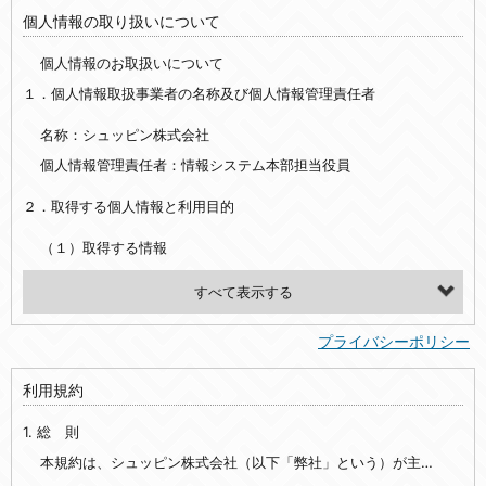
個人情報の取り扱いについて
個人情報のお取扱いについて
１．個人情報取扱事業者の名称及び個人情報管理責任者
名称：シュッピン株式会社
個人情報管理責任者：情報システム本部担当役員
２．取得する個人情報と利用目的
（１）取得する情報
【シュッピン会員共通でご登録いただく情報】
・必須登録：氏名、生年月日、性別、住所、電話番号、メールアドレス、パスワード
プライバシーポリシー
・任意登録：ニックネーム、プロフィール画像、希望するメールマガジンの種類
利用規約
【当社サービスをご利用時に当社が取得またはご提供いただく情報】
1. 総 則
・お支払いやお振込みに関わる情報（クレジットカード・銀行口座・電子マネー等の決済時にご提供いただいた情報）
・法律上の要請等により、本人確認を行うための本人確認書類（運転免許証、健康保険証、住民票の写し等）、および当該書類に含まれる情報
本規約は、シュッピン株式会社（以下「弊社」という）が主催・運営するインターネット上のWebサイト『mapcamera.com』（以下「本サイト」という）及び本サイトを通じて提供されるサービス（以下「本サービス」といいます）をご利用いただく際の、ユーザーと弊社間の一切の関係に適用されます。