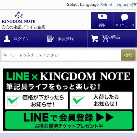
Select Language
Select Language
▼
買取
HOTニュース
安心の東証プライム企業
0点の商品
ログイン
会員登録
￥0
検索