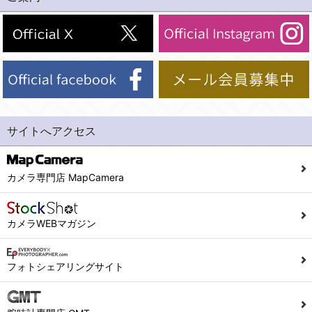
(2)法令等により開示を求められた場合。
(1) 統計した情報のみを開示し、ユーザーの個人情報を表示しない場合。
(3)ご本人または公衆の生命、身体又は財産の保護のために必要がある場合であって、本人の同意を得ることが困難であるとき。
(2) ユーザーから寄せられた情報を、ユーザーの個人情報を表示せずに開示する場合。
(4)国の機関若しくは地方公共団体又はその委託を受けた者が法令の定める事務を遂行することに対して協力する必要がある場合であって、本人の同意を得ることにより当該事務の遂行に支障を及ぼすおそれがあるとき。
(3) ユーザーが個人情報の開示について同意している場合。
(5)業務を円滑に進めるために、外部業者に個人データの一部又は全部の処理を委託する場合（ただし、委託する場合は委託した個人データの安全管理が図られるように、委託先に対する必要かつ適切な監督を行ないます）。
(4) 法令により開示が求められた場合。
(5) 弊社で取り扱う商品またはサービスに関する案内や情報提供（郵便、電子メール等によるダイレクトメールなど）を行なう場合。
４．ご提供の任意性
(6) 弊社が利用目的を示してユーザーから取得した情報を、その利用目的の範囲内で利用する場合。
当社への個人情報の提供はお客様の任意ですが、必要な個人情報をご提供いただけない場合、当社のサービス等が利用できない場合がありますのでご了承下さい。
サイトへアクセス
6. 情報の提供
５．ご本人が容易に知覚できない方法による個人情報の取得
1)弊社は、各ユーザーに対し、当該ユーザーの購入商品の情報、及び弊社の特価商品の情報等、ユーザーに有益かつ便利な情報を提供するものとし、ユーザーはこれに同意するものとします。
当社ホームページでは、利用者が当社ホームページに再訪問される際、より便利に当社ホームページを閲覧・利用していただくためにクッキーを使用する場合があります。
カメラ専門店 MapCamera
2)メールマガジンについて
また利用者の統計的分析のため、または掲載された広告にクッキーを使用する場合があります。
ユーザーは、本サイトのメールマガジンの購読に際し、ユーザー本人の責任においてメールマガジン購読の登録をするものとします。
６．個人情報に関するお問合せ対応
カメラWEBマガジン
フォームにて入力されたメールアドレスに、本サイトのお知らせをメールにてお送りさせていただきます。
本サイトからのメールの受け取りを希望されない場合は、下記リンクから設定の変更を行ってください。
(1)当社は、当社の保有する個人データに関し、ご本人から利用目的の通知，開示，内容の訂正，追加又は削除，利用の停止，消去及び第三者への提供の停止の請求などがあれば、ご本人の確認をさせていただいた上で、速やかに対応します。また当社の個人情報の取り扱いに関するご質問、ご相談にも対応いたします。尚、シュッピン会員のお客様は、当社が保有する個人データの削除を要求する権利があります。
こちら
本サイト会員のお客様は
※個人情報の開示請求には手数料として800円(税別)をご本人様にご負担いただいております。
フォトシェアリングサイト
※設定変更前にログインする必要があります。
(2)当社の個人情報に関するお問合せは、以下の窓口で承ります。お問合せの内容により必要な書類提出や質問へのご回答をお願いすることがあります。
こちら
メールマガジン会員のお客様は