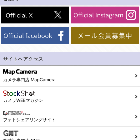
(2)法令等により開示を求められた場合。
(1) 統計した情報のみを開示し、ユーザーの個人情報を表示しない場合。
(3)ご本人または公衆の生命、身体又は財産の保護のために必要がある場合であって、本人の同意を得ることが困難であるとき。
(2) ユーザーから寄せられた情報を、ユーザーの個人情報を表示せずに開示する場合。
(4)国の機関若しくは地方公共団体又はその委託を受けた者が法令の定める事務を遂行することに対して協力する必要がある場合であって、本人の同意を得ることにより当該事務の遂行に支障を及ぼすおそれがあるとき。
(3) ユーザーが個人情報の開示について同意している場合。
(5)業務を円滑に進めるために、外部業者に個人データの一部又は全部の処理を委託する場合（ただし、委託する場合は委託した個人データの安全管理が図られるように、委託先に対する必要かつ適切な監督を行ないます）。
(4) 法令により開示が求められた場合。
(5) 弊社で取り扱う商品またはサービスに関する案内や情報提供（郵便、電子メール等によるダイレクトメールなど）を行なう場合。
４．ご提供の任意性
(6) 弊社が利用目的を示してユーザーから取得した情報を、その利用目的の範囲内で利用する場合。
当社への個人情報の提供はお客様の任意ですが、必要な個人情報をご提供いただけない場合、当社のサービス等が利用できない場合がありますのでご了承下さい。
サイトへアクセス
6. 情報の提供
５．ご本人が容易に知覚できない方法による個人情報の取得
1)弊社は、各ユーザーに対し、当該ユーザーの購入商品の情報、及び弊社の特価商品の情報等、ユーザーに有益かつ便利な情報を提供するものとし、ユーザーはこれに同意するものとします。
当社ホームページでは、利用者が当社ホームページに再訪問される際、より便利に当社ホームページを閲覧・利用していただくためにクッキーを使用する場合があります。
カメラ専門店 MapCamera
2)メールマガジンについて
また利用者の統計的分析のため、または掲載された広告にクッキーを使用する場合があります。
ユーザーは、本サイトのメールマガジンの購読に際し、ユーザー本人の責任においてメールマガジン購読の登録をするものとします。
６．個人情報に関するお問合せ対応
カメラWEBマガジン
フォームにて入力されたメールアドレスに、本サイトのお知らせをメールにてお送りさせていただきます。
本サイトからのメールの受け取りを希望されない場合は、下記リンクから設定の変更を行ってください。
(1)当社は、当社の保有する個人データに関し、ご本人から利用目的の通知，開示，内容の訂正，追加又は削除，利用の停止，消去及び第三者への提供の停止の請求などがあれば、ご本人の確認をさせていただいた上で、速やかに対応します。また当社の個人情報の取り扱いに関するご質問、ご相談にも対応いたします。尚、シュッピン会員のお客様は、当社が保有する個人データの削除を要求する権利があります。
こちら
本サイト会員のお客様は
※個人情報の開示請求には手数料として800円(税別)をご本人様にご負担いただいております。
フォトシェアリングサイト
※設定変更前にログインする必要があります。
(2)当社の個人情報に関するお問合せは、以下の窓口で承ります。お問合せの内容により必要な書類提出や質問へのご回答をお願いすることがあります。
こちら
メールマガジン会員のお客様は