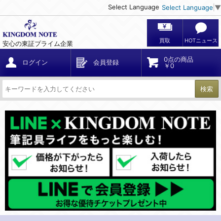
Select Language
Select Language
▼
買取
HOTニュース
安心の東証プライム企業
0点の商品
ログイン
会員登録
￥0
検索