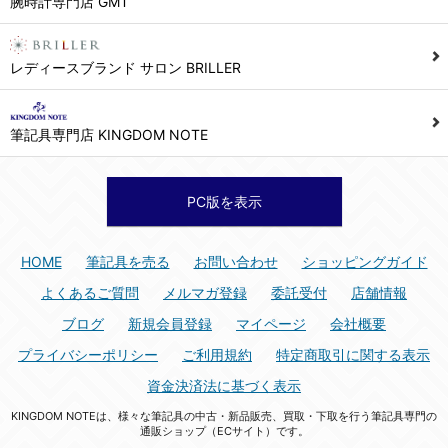
腕時計専門店 GMT
シュッピン株式会社 個人情報相談窓口
Mail：privacy@syuppin.com (受付)
7. ユーザーの義務
レディースブランド サロン BRILLER
1) ユーザーは本サイト及び本サービスの利用に当たり、以下の行為を行なってはならないものとします。
(1) 他のユーザー、第三者もしくは弊社の著作権又はその他の権利を侵害する行為、及び侵害する恐れのある行為。
筆記具専門店 KINGDOM NOTE
(2) 他のユーザー、第三者もしくは弊社の財産またはプライバシーを侵害する行為、及び侵害する恐れのある行為。
(3) 上記の他、他のユーザー、第三者もしくは弊社に不利益又は損害を与える行為、および与える恐れのある行為。
(4) 他のユーザー、第三者、もしくは弊社を誹謗中傷する行為。
PC版を表示
(5) 公序良俗に反する行為、またはそのおそれのある行為、もしくは公序良俗に反する情報を他のユーザーまたは第三者に提供する行為。
(6) 犯罪的行為、または犯罪的行為に結びつく行為、もしくはその恐れのある行為。
HOME
筆記具を売る
お問い合わせ
ショッピングガイド
(7) 弊社の承認なく本サイト及び本サービスを通じて、または本サイト及び本サービスに関連して営利を目的とした行為、またはその準備を目的とした行為。
よくあるご質問
メルマガ登録
委託受付
店舗情報
(8) 本サイト及び本サービスの運営を妨げるような行為、誹謗するような行為。
ブログ
新規会員登録
マイページ
会社概要
(9) 弊社の企業活動の運営を妨げるような行為、誹謗するような行為。
プライバシーポリシー
ご利用規約
特定商取引に関する表示
(10) ユーザーID、パスワード、メールアドレス及びこれに伴う個人情報を登録する際、偽造や虚偽の登録をする行為、または登録した内容を不正に使用する行為。
資金決済法に基づく表示
(11) コンピュータウィルス等の有害なプログラム及びデータを本サイト及び本サービスを通じて、または本サイト及び本サービスに関連して使用もしくは提供する行為。
KINGDOM NOTEは、様々な筆記具の中古・新品販売、買取・下取を行う筆記具専門の
(12) その他、法令に違反または違反する恐れのある行為。
通販ショップ（ECサイト）です。
(13) その他、弊社が不適切と判断する行為。