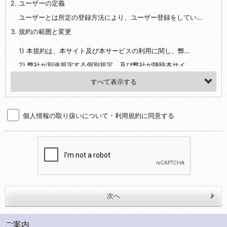
2. ユーザーの定義
・EVERYBODY×PHOTOGRAPHER.comのご利用に伴いご登録いただいた、広範囲設定をご希望される住所※、投稿時にご提供いただいた撮影機材や機材の設定等に関する情報、および画像データとその画像データに含まれる情報
・当社サービスのご利用履歴
ユーザーとは所定の登録方法により、ユーザー登録をしていただいた方をいいます。
3. 規約の範囲と変更
・当社ウェブサイト・サービス内のクッキー情報
1) 本規約は、本サイト及び本サービスの利用に関し、弊社及び全てのユーザーに適用されます。>
【外部サービスアカウントを利用される場合】
2) 弊社が別途規定する個別規定、及び弊社が随時本サイト内に掲示またはユーザーに対し通知する追加規定は、本規約の一部を構成します。本規約と個別規定及び追加規定が異なる場合は、個別規定及び追加規定が優先するものとします。
会員登録時にソーシャルネットワーキングサービス等の外部サービスとの連携を許可した場合には、その許可の際にご同意いただいた内容に基づき、当該外部サービスでユーザーが利用するIDおよび当該外部サービスのプライバシー設定によりお客様が当社に開示を認めた情報について取得いたします
3) 弊社はユーザーの承諾を得ることなく、本規約を変更できるものとし、ユーザーはこれを承諾するものとします。弊社が本規約を変更した場合は、本サイト内に掲示またはユーザーに対し通知するものとし、その後にユーザーが本サイト又は本サービスを利用された場合には、変更後の本規約を承諾したものとみなされます。
（２）利用目的
4. ユーザーの登録内容について
・当社物品販売、古物買取事業および個人・法人の売買仲介業に伴うご案内、契約、申し込み処理、請求収納、商品・サービスの提供、品質管理、アフターサービスの提供、加工サービスの提供、ポイント管理、商品・サービスの改善のため
個人情報の取り扱いについて・利用規約に同意する
1) ユーザーは、本サイトの利用に際し、ユーザー本人のユーザーID、パスワード、メールアドレス及び弊社が指定する個人情報などを、ユーザー自身の責任において登録するものとします。ユーザーは登録したこれらの情報を、責任を持って厳重に管理し、第三者に譲渡、貸与等を行なわないものとします。ユーザーのユーザーID及びパスワードを利用して行われた行為は、ユーザー自身の行為とみなされるものとします。
・メールマガジンの配信、および当社が提供する商品・サービスについてのアンケート実施のため
2) ユーザーが本サイト内で第三者のユーザーID、パスワード、メールアドレス及びこれに伴う個人情報を知り得た場合には、速やかに弊社に届け出るものとします。
・EVERYBODY×PHOTOGRAPHER.comのフォトシェアリングサービス運営のため
3) 弊社は一年以上に亘って使用がないユーザーIDとこれに伴う個人情報を抹消することができるものとします。
・上記の他、会員の利便性を図ることを目的とした総合的なサービスを提供するため
4) ユーザーID、パスワード、メールアドレス及びこれに伴う個人情報の管理不十分、使用上の過誤、第三者の使用などによる損害の責任は、ユーザーが負うものとし、弊社は一切責任を負いません。
３．個人情報の第三者提供と委託
5. 登録事項
当社は、以下のいずれかの場合を除いて、個人データを同意いただいた範囲を超えて利用したり第三者に提供したりいたしません。
1) ユーザーは、メールアドレスその他の登録事項に変更が生じた場合、直ちに弊社所定の変更手続きを行なうものとします。
2) 弊社はユーザーの入会申込により知り得た情報、またはユーザーが本サイト及び本サービスを利用する過程において、弊社が知り得た情報に関し、以下の項目に該当する場合に利用することができるものとします。
(1)ご本人の同意がある場合。なお第三者に提供する場合には原則として、機密保持、再提供の禁止、お客様からのお申し出により利用を停止することを契約の条件といたします。
ご案内