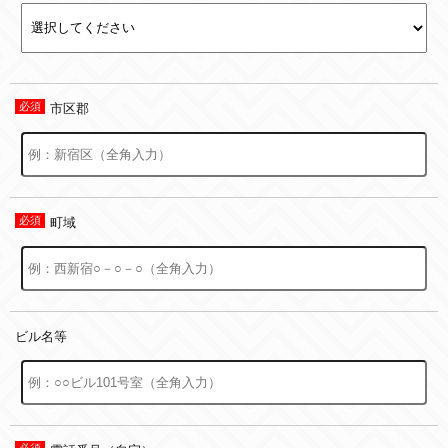
市区郡
町域
ビル名等