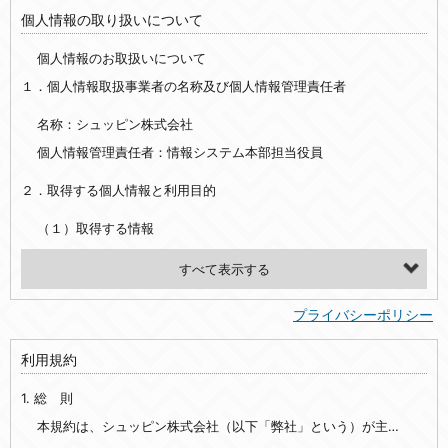
個人情報の取り扱いについて
個人情報のお取扱いについて
１．個人情報取扱事業者の名称及び個人情報管理責任者
名称：シュッピン株式会社
個人情報管理責任者：情報システム本部担当役員
２．取得する個人情報と利用目的
（１）取得する情報
【シュッピン会員共通でご登録いただく情報】
・必須登録：氏名、生年月日、性別、住所、電話番号、メールアドレス、パスワード
プライバシーポリシー
・任意登録：ニックネーム、プロフィール画像、希望するメールマガジンの種類
利用規約
【当社サービスをご利用時に当社が取得またはご提供いただく情報】
1. 総 則
・お支払いやお振込みに関わる情報（クレジットカード・銀行口座・電子マネー等の決済時にご提供いただいた情報）
・法律上の要請等により、本人確認を行うための本人確認書類（運転免許証、健康保険証、住民票の写し等）、および当該書類に含まれる情報
本規約は、シュッピン株式会社（以下「弊社」という）が主催・運営するインターネット上のWebサイト『mapcamera.com』（以下「本サイト」という）及び本サイトを通じて提供されるサービス（以下「本サービス」といいます）をご利用いただく際の、ユーザーと弊社間の一切の関係に適用されます。