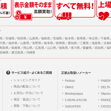
した情報のみを開示し、ユーザーの個人情報を表示しない場合。
の任意性
ザーから寄せられた情報を、ユーザーの個人情報を表示せずに開示する場合。
人情報の提供はお客様の任意ですが、必要な個人情報をご提供いただけない場合、当
了承下さい。
ザーが個人情報の開示について同意している場合。
により開示が求められた場合。
が容易に知覚できない方法による個人情報の取得
ア
で取り扱う商品またはサービスに関する案内や情報提供（郵便、電子メール等による
ページでは、利用者が当社ホームページに再訪問される際、より便利に当社ホームペ
する場合があります。
県／宮城県／秋田県／山形県／福島県／茨城県／栃木県／群馬県／埼玉県／千葉県
が利用目的を示してユーザーから取得した情報を、その利用目的の範囲内で利用する場
川県／福井県／山梨県／長野県／岐阜県／静岡県／愛知県／三重県／滋賀県／京都
の統計的分析のため、または掲載された広告にクッキーを使用する場合があります。
鳥取県／島根県／岡山県／広島県／山口県／徳島県／香川県／愛媛県／高知県／福
供
宮崎県／鹿児島県／沖縄県
、各ユーザーに対し、当該ユーザーの購入商品の情報、及び弊社の特価商品の情報等
報に関するお問合せ対応
ユーザーはこれに同意するものとします。
は、当社の保有する個人データに関し、ご本人から利用目的の通知，開示，内容の訂正
の停止の請求などがあれば、ご本人の確認をさせていただいた上で、速やかに対応し
ガジンについて
、ご相談にも対応いたします。尚、シュッピン会員のお客様は、当社が保有する個人
、本サイトのメールマガジンの購読に際し、ユーザー本人の責任においてメールマガ
正規お取扱いメーカー
開示請求には手数料として800円(税別)をご本人様にご負担いただいております。
て入力されたメールアドレスに、本サイトのお知らせをメールにてお送りさせていた
ショッピングガイド
Pelikan
FABER
の個人情報に関するお問合せは、以下の窓口で承ります。お問合せの内容により必要な
らのメールの受け取りを希望されない場合は、下記リンクから設定の変更を行ってく
商品の配送について
OMAS
DELTA
。
員のお客様は
こちら
お支払い方法について
Montegrappa
Stipula
前にログインする必要があります。
保証・返品について
CARAN d'ACHE
PARKE
シュッピン株式会社
ジン会員のお客様は
こちら
買取・下取について
SHEAFFER
Mail：privacy@syup
CROS