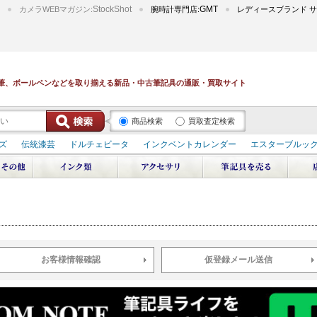
StockShot
GMT
カメラWEBマガジン:
腕時計専門店:
レディースブランド サ
筆、ボールペンなどを取り揃える新品・中古筆記具の通販・買取サイト
商品検索
買取査定検索
ズ
伝統漆芸
ドルチェビータ
インクベントカレンダー
エスターブルッ
デュポン スペース オデッセイ
輪島屋善仁 深海
エテルニタ･アヴァンティ
ブ
ペリカン オーシャンスワール
源氏物語
作家シリーズ
パトロンシリ
リドール
周年記念
アルタミラ 山田ゆりか
お客様情報確認
仮登録メール送信