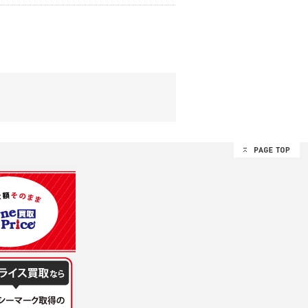
する追加規定は、本規約の一部を構成しま
は、その許可の際にご同意いただいた内容
ます。
設定によりお客様が当社に開示を認めた情報
諾するものとします。弊社が本規約を変更し
イト又は本サービスを利用された場合に
理、請求収納、商品・サービスの提供、品
のため
め
レス及び弊社が指定する個人情報などを、ユ
持って厳重に管理し、第三者に譲渡、貸与
は、ユーザー自身の行為とみなされるものと
個人情報を知り得た場合には、速やかに弊社
第三者に提供したりいたしません。
禁止、お客様からのお申し出により利用を停
るものとします。
過誤、第三者の使用などによる損害の責任
意を得ることが困難であるとき。
に対して協力する必要がある場合であって、
手続きを行なうものとします。
ただし、委託する場合は委託した個人データ
を利用する過程において、弊社が知り得た情