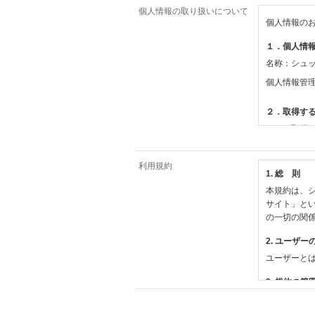
個人情報の取り扱いについて
個人情報の
１．個人情
名称：シュ
個人情報管
２．取得す
（１）取得
【シュッピ
・必須登録
利用規約
1. 総 則
・任意登録
本規約は、シ
【当社サー
サイト」と
・お支払い
の一切の関
・法律上の
情報
2. ユーザー
・EVERY
ユーザーと
撮影機材や
・当社サー
3. 規約の範
・当社ウェ
1) 本規約
【外部サー