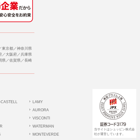
社のサービス等が利用できない場合があり
ダイレクトメールなど）を行なう場合。
ージを閲覧・利用していただくためにクッ
／東京都／神奈川県
合。
府／大阪府／兵庫県
岡県／佐賀県／長崎
、ユーザーに有益かつ便利な情報を提供する
，追加又は削除，利用の停止，消去及び第三
ます。また当社の個人情報の取り扱いに関
データの削除を要求する権利があります。
ジン購読の登録をするものとします。
だきます。
-CASTELL
LAMY
書類提出や質問へのご回答をお願いすること
ださい。
AURORA
VISCONTI
R
WATERMAN
 個人情報相談窓口
当サイトはシュッピン株式会
pin.com (受付)
S
MONTEVERDE
社が運営しています。