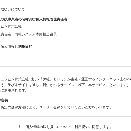
お取扱いについて
報取扱事業者の名称及び個人情報管理責任者
ッピン株式会社
理責任者：情報システム本部担当役員
る個人情報と利用目的
する情報
ン会員共通でご登録いただく情報】
：氏名、生年月日、性別、住所、電話番号、メールアドレス、パスワード
：ニックネーム、プロフィール画像、希望するメールマガジンの種類
ュッピン株式会社（以下「弊社」という）が主催・運営するインターネット上のWebサイト
ビスをご利用時に当社が取得またはご提供いただく情報】
いう）及び本サイトを通じて提供されるサービス（以下「本サービス」といいます）
やお振込みに関わる情報（クレジットカード・銀行口座・電子マネー等の決済時にご
係に適用されます。
要請等により、本人確認を行うための本人確認書類（運転免許証、健康保険証、住民
の定義
BODY×PHOTOGRAPHER.comのご利用に伴いご登録いただいた、広範囲設定を
は所定の登録方法により、ユーザー登録をしていただいた方をいいます。
機材の設定等に関する情報、および画像データとその画像データに含まれる情報
ビスのご利用履歴
囲と変更
ブサイト・サービス内のクッキー情報
は、本サイト及び本サービスの利用に関し、弊社及び全てのユーザーに適用されます。
個人情報の取り扱いについて・利用規約に同意します。
ビスアカウントを利用される場合】