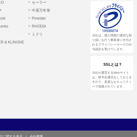
CO
セーラー
ナ
中屋万年筆
とします。
rook
Pineider
る恐れのある行為。
lanks
RHODIA
る恐れのある行為。
ミドリ
当社は、個人情報の適切な取
る恐れのある行為。
り扱いを行う事業者に付与さ
R & KLINGNE
れるプライバシーマークの付
与認定を受けています。
他のユーザーまたは第三者に提供する行為。
SSLとは？
して営利を目的とした行為、またはその準備を
当社が運営するWebサイト
は、暗号化通信をしておりま
すので、高度なセキュリティ
ーで保護されています。
や虚偽の登録をする行為、または登録した内容
て、または本サイト及び本サービスに関連し
引に関する表示
|
会社概要