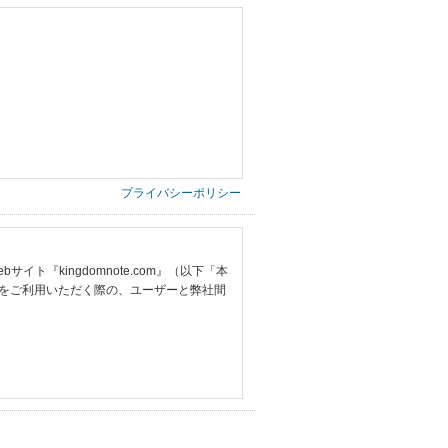
プライバシーポリシー
『kingdomnote.com』（以下「本
をご利用いただく際の、ユーザーと弊社間
提供いただいた情報）
票の写し等）、および当該書類に含まれる
ご希望される住所※、投稿時にご提供いただいた