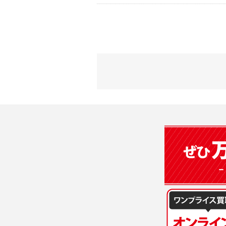
2) 弊社が
会員登録時
す。本規約
に基づき、
について取
3) 弊社は
た場合は、
（２）利用
は、変更後
・当社物品
質管理、ア
4. ユーザ
・メールマ
1) ユーザ
・EVERYB
ーザー自身
・上記の他
等を行なわ
します。
３．個人情
2) ユーザ
当社は、以
に届け出る
(1)ご本
3) 弊社は
止すること
4) ユーザ
(2)法令等
は、ユーザ
(3)ご本人
(4)国の
5. 登録事項
本人の同意
1) ユーザ
(5)業務
2) 弊社は
の安全管理
報に関し、