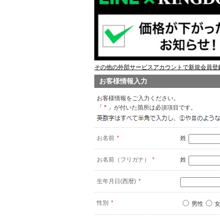
その他の外部サービスアカウントで新規会員登録
お客様情報入力
お客様情報をご入力ください。
「
*
」が付いた箇所は必須項目です。
お名前
*
姓
お名前（フリガナ）
*
姓
生年月日(西暦)
*
性別
*
男性