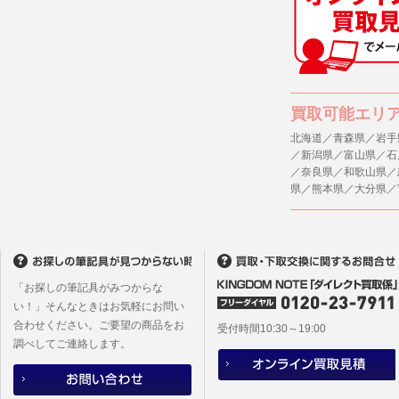
(1) 統計
４．ご提供
(2) ユー
当社への個
ますのでご
(3) ユー
(4) 法令
５．ご本人
買取可能エリ
(5) 弊社
当社ホーム
キーを使用
北海道／青森県／岩手
(6) 弊社
／新潟県／富山県／石
また利用者
／奈良県／和歌山県／
6. 情報の提
県／熊本県／大分県／
1)弊社は
６．個人情
ものとし、
(1)当社
者への提供
2)メールマ
するご質問
ユーザーは
※個人情報の
フォームに
「お探しの筆記具がみつからな
(2)当社
本サイトか
い！」そんなときはお気軽にお問い
があります
合わせください。ご要望の商品をお
本サイト会
受付時間10:30～19:00
調べしてご連絡します。
※設定変更
メールマガ