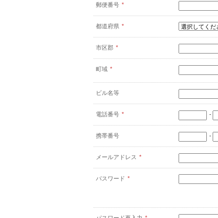
郵便番号
*
都道府県
*
市区郡
*
町域
*
ビル名等
電話番号
*
-
携帯番号
-
メールアドレス
*
パスワード
*