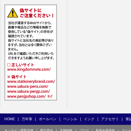
7. ユーザー
1) ユーザ
(1) 他の
(2) 他の
(3) 上記
(4) 他の
(5) 公序
(6) 犯罪
(7) 弊社
目的とした
(8) 本サ
(9) 弊社
(10) ユ
を不正に使
(11) コ
て使用もし
HOME
|
万年筆
|
ボールペン
|
ペンシル
|
インク
|
アクセサリ
|
筆
(12) そ
オンライン買取見積
|
委託受付
|
店舗情報
|
ブログ
|
新規会員登録
|
マイ