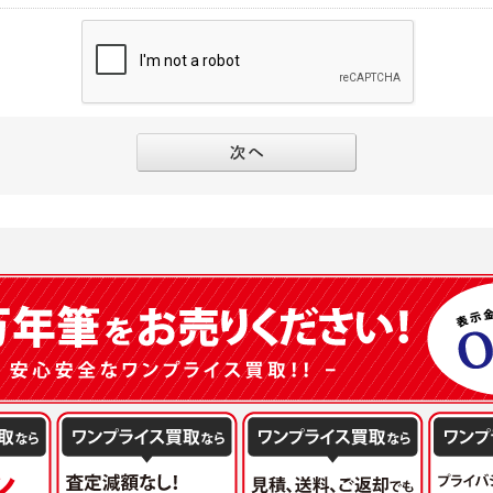
別途規定する個別規定、及び弊社が随時本サイト内に掲示またはユーザーに対し通知
にソーシャルネットワーキングサービス等の外部サービスとの連携を許可した場合に
と個別規定及び追加規定が異なる場合は、個別規定及び追加規定が優先するものとし
当該外部サービスでユーザーが利用するIDおよび当該外部サービスのプライバシー
得いたします
ユーザーの承諾を得ることなく、本規約を変更できるものとし、ユーザーはこれを承
本サイト内に掲示またはユーザーに対し通知するものとし、その後にユーザーが本サ
目的
の本規約を承諾したものとみなされます。
販売、古物買取事業および個人・法人の売買仲介業に伴うご案内、契約、申し込み処
フターサービスの提供、加工サービスの提供、ポイント管理、商品・サービスの改善
ーの登録内容について
ガジンの配信、および当社が提供する商品・サービスについてのアンケート実施のた
ーは、本サイトの利用に際し、ユーザー本人のユーザーID、パスワード、メールアド
ODY×PHOTOGRAPHER.comのフォトシェアリングサービス運営のため
の責任において登録するものとします。ユーザーは登録したこれらの情報を、責任を
、会員の利便性を図ることを目的とした総合的なサービスを提供するため
ないものとします。ユーザーのユーザーID及びパスワードを利用して行われた行為
報の第三者提供と委託
ーが本サイト内で第三者のユーザーID、パスワード、メールアドレス及びこれに伴う
下のいずれかの場合を除いて、個人データを同意いただいた範囲を超えて利用したり
ものとします。
人の同意がある場合。なお第三者に提供する場合には原則として、機密保持、再提供の
一年以上に亘って使用がないユーザーIDとこれに伴う個人情報を抹消することができ
を契約の条件といたします。
ーID、パスワード、メールアドレス及びこれに伴う個人情報の管理不十分、使用上の
により開示を求められた場合。
ーが負うものとし、弊社は一切責任を負いません。
または公衆の生命、身体又は財産の保護のために必要がある場合であって、本人の同
機関若しくは地方公共団体又はその委託を受けた者が法令の定める事務を遂行すること
を得ることにより当該事務の遂行に支障を及ぼすおそれがあるとき。
ーは、メールアドレスその他の登録事項に変更が生じた場合、直ちに弊社所定の変更
を円滑に進めるために、外部業者に個人データの一部又は全部の処理を委託する場合（
ユーザーの入会申込により知り得た情報、またはユーザーが本サイト及び本サービス
が図られるように、委託先に対する必要かつ適切な監督を行ないます）。
以下の項目に該当する場合に利用することができるものとします。