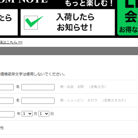
はこちら >>
名
例：出品 太郎 （全角入力）
名
例：シュッピン タロウ （全角カタカナ）
年
月
日
女性