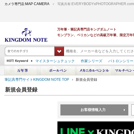
MAP CAMERA
EVERYBODYxPHOTOGRAPHER.com
カメラ専門店:
写真共有:
万年筆・筆記具専門店キングダムノート
モンブラン、ペリカンなどの高級万年筆、限定万年
全てのカテゴリ
マイスターシュテュック
作家シリーズ
パトロンシリー
スーベレーン
PILOT 蒔絵
ダイアミン ボトルインク
中屋万年筆
プラチナ 出雲 キングダムノート別注
アルマンドシモーニクラ
筆記具専門サイトKINGDOM NOTE TOP
新規会員登録
デモンストレーター
M400
M800
長刀研ぎ
ドルチェビータ
エク
新規会員登録
お客様情報入力