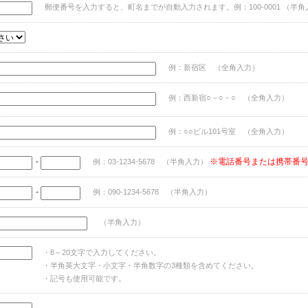
郵便番号を入力すると、町名までが自動入力されます。例：100-0001 （半角
例：新宿区 （全角入力）
例：西新宿○－○－○ （全角入力）
例：○○ビル101号室 （全角入力）
-
※電話番号または携帯番
例：03-1234-5678 （半角入力）
-
例：090-1234-5678 （半角入力）
（半角入力）
・8～20文字で入力してください。
・半角英大文字・小文字・半角数字の3種類を含めてください。
・記号も使用可能です。