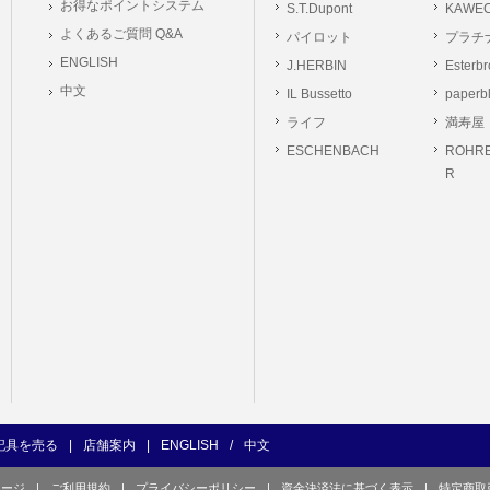
お得なポイントシステム
S.T.Dupont
KAWE
の義務
よくあるご質問 Q&A
パイロット
プラチ
ーは本サイト及び本サービスの利用に当たり、以下の行為を行なってはならないもの
ENGLISH
J.HERBIN
Esterb
ユーザー、第三者もしくは弊社の著作権又はその他の権利を侵害する行為、及び侵害す
中文
IL Bussetto
paperb
ユーザー、第三者もしくは弊社の財産またはプライバシーを侵害する行為、及び侵害す
ライフ
満寿屋
の他、他のユーザー、第三者もしくは弊社に不利益又は損害を与える行為、および与え
ESCHENBACH
ROHRE
ユーザー、第三者、もしくは弊社を誹謗中傷する行為。
R
良俗に反する行為、またはそのおそれのある行為、もしくは公序良俗に反する情報を
的行為、または犯罪的行為に結びつく行為、もしくはその恐れのある行為。
の承認なく本サイト及び本サービスを通じて、または本サイト及び本サービスに関連
行為。
イト及び本サービスの運営を妨げるような行為、誹謗するような行為。
の企業活動の運営を妨げるような行為、誹謗するような行為。
ーザーID、パスワード、メールアドレス及びこれに伴う個人情報を登録する際、偽造
用する行為。
ンピュータウィルス等の有害なプログラム及びデータを本サイト及び本サービスを通じ
くは提供する行為。
記具を売る
|
店舗案内
|
ENGLISH
/
中文
の他、法令に違反または違反する恐れのある行為。
ページ
|
ご利用規約
|
プライバシーポリシー
|
資金決済法に基づく表示
|
特定商取