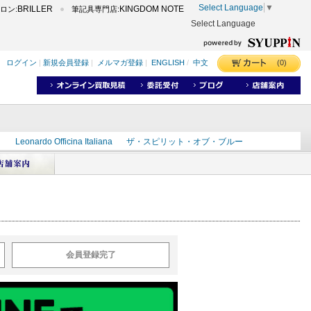
Select Language
▼
BRILLER
KINGDOM NOTE
ロン:
筆記具専門店:
Select Language
(0)
ログイン
|
新規会員登録
|
メルマガ登録
|
ENGLISH
/
中文
ク
Leonardo Officina Italiana
ザ・スピリット・オブ・ブルー
ラインD
出雲
世界のことわざ
masahiro
ショーンデザイン
ーズ
カヴゼットインク
スーベレーン
モンブラン
会員登録完了