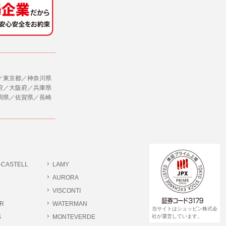
社のサービス等が利用できない場合があり
ダイレクトメールなど）を行なう場合。
ージを閲覧・利用していただくためにクッ
／東京都／神奈川県
合。
府／大阪府／兵庫県
岡県／佐賀県／長崎
、ユーザーに有益かつ便利な情報を提供する
，追加又は削除，利用の停止，消去及び第三
ます。また当社の個人情報の取り扱いに関
データの削除を要求する権利があります。
ジン購読の登録をするものとします。
だきます。
-CASTELL
LAMY
書類提出や質問へのご回答をお願いすること
ださい。
AURORA
VISCONTI
R
WATERMAN
 個人情報相談窓口
当サイトはシュッピン株式会
pin.com (受付)
S
MONTEVERDE
社が運営しています。