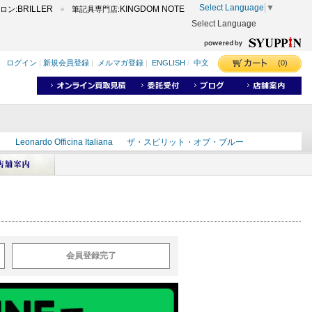
Select Language
▼
BRILLER
KINGDOM NOTE
ロン:
筆記具専門店:
Select Language
(0)
ログイン
|
新規会員登録
|
メルマガ登録
|
ENGLISH
/
中文
ク
Leonardo Officina Italiana
ザ・スピリット・オブ・ブルー
ラインD
出雲
世界のことわざ
masahiro
ショーンデザイン
ーズ
カヴゼットインク
スーベレーン
モンブラン
会員登録完了