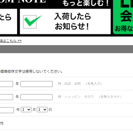
はこちら >>
名
例：出品 太郎 （全角入力）
名
例：シュッピン タロウ （全角カタカナ）
年
月
日
女性