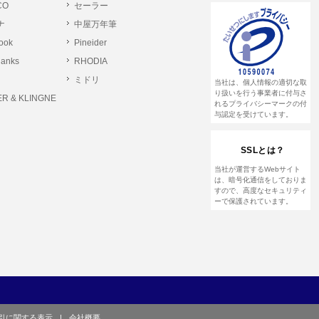
CO
セーラー
ナ
中屋万年筆
とします。
rook
Pineider
る恐れのある行為。
lanks
RHODIA
る恐れのある行為。
ミドリ
当社は、個人情報の適切な取
る恐れのある行為。
り扱いを行う事業者に付与さ
R & KLINGNE
れるプライバシーマークの付
与認定を受けています。
他のユーザーまたは第三者に提供する行為。
SSLとは？
して営利を目的とした行為、またはその準備を
当社が運営するWebサイト
は、暗号化通信をしておりま
すので、高度なセキュリティ
ーで保護されています。
や虚偽の登録をする行為、または登録した内容
て、または本サイト及び本サービスに関連し
引に関する表示
|
会社概要