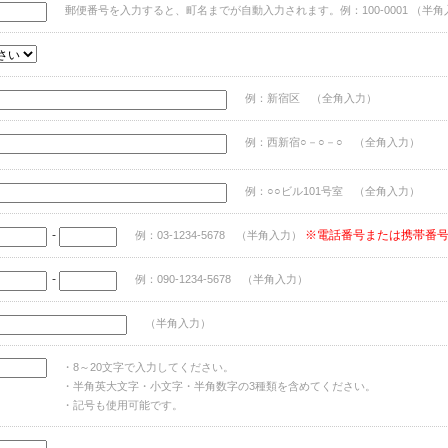
郵便番号を入力すると、町名までが自動入力されます。例：100-0001 （半角
例：新宿区 （全角入力）
例：西新宿○－○－○ （全角入力）
例：○○ビル101号室 （全角入力）
-
※電話番号または携帯番
例：03-1234-5678 （半角入力）
-
例：090-1234-5678 （半角入力）
（半角入力）
・8～20文字で入力してください。
・半角英大文字・小文字・半角数字の3種類を含めてください。
・記号も使用可能です。