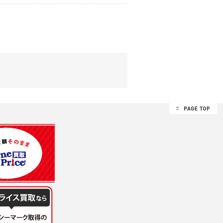
する追加規定は、本規約の一部を構成しま
は、その許可の際にご同意いただいた内容
ます。
設定によりお客様が当社に開示を認めた情報
諾するものとします。弊社が本規約を変更し
イト又は本サービスを利用された場合に
理、請求収納、商品・サービスの提供、品
のため
め
レス及び弊社が指定する個人情報などを、ユ
持って厳重に管理し、第三者に譲渡、貸与
は、ユーザー自身の行為とみなされるものと
個人情報を知り得た場合には、速やかに弊社
第三者に提供したりいたしません。
禁止、お客様からのお申し出により利用を停
るものとします。
過誤、第三者の使用などによる損害の責任
意を得ることが困難であるとき。
に対して協力する必要がある場合であって、
手続きを行なうものとします。
ただし、委託する場合は委託した個人データ
を利用する過程において、弊社が知り得た情