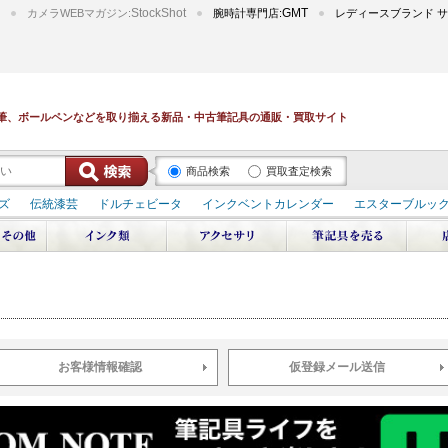
StockShot
GMT
カメラWEBマガジン:
腕時計専門店:
レディースブランド サ
筆、ボールペンなどを取り揃える新品・中古筆記具の通販・買取サイト
商品検索
買取査定検索
ズ
伝統漆芸
ドルチェビータ
インクベントカレンダー
エスターブルッ
デュポン スペース オデッセイ
輪島屋善仁 深海
エテルニタ･アヴァンティ
ブ
ペリカン オーシャンスワール
源氏物語
作家シリーズ
パトロンシリ
リドール
周年記念
アルタミラ 山田ゆりか
お客様情報確認
仮登録メール送信