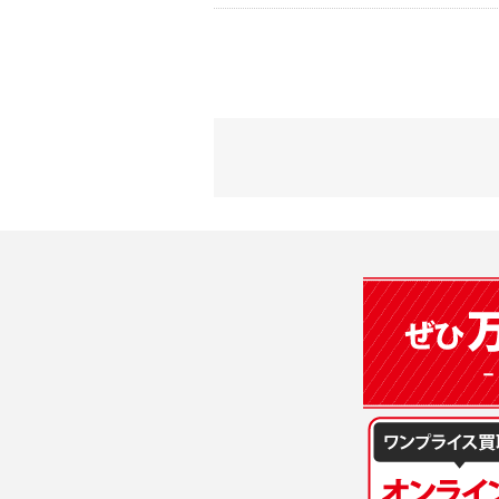
2) 弊社が
会員登録時
す。本規約
に基づき、
について取
3) 弊社は
た場合は、
（２）利用
は、変更後
・当社物品
質管理、ア
4. ユーザ
・メールマ
1) ユーザ
・EVERYB
ーザー自身
・上記の他
等を行なわ
します。
３．個人情
2) ユーザ
当社は、以
に届け出る
(1)ご本
3) 弊社は
止すること
4) ユーザ
(2)法令等
は、ユーザ
(3)ご本人
(4)国の
5. 登録事項
本人の同意
1) ユーザ
(5)業務
2) 弊社は
の安全管理
報に関し、