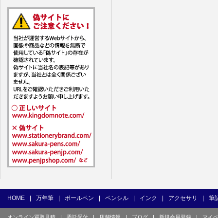
7. ユーザー
1) ユーザ
(1) 他の
(2) 他の
(3) 上記
(4) 他の
(5) 公序
(6) 犯罪
(7) 弊社
目的とした
(8) 本サ
(9) 弊社
(10) ユ
を不正に使
(11) コ
て使用もし
HOME
|
万年筆
|
ボールペン
|
ペンシル
|
インク
|
アクセサリ
|
筆
(12) そ
オンライン買取見積
|
委託受付
|
店舗情報
|
ブログ
|
新規会員登録
|
マイ