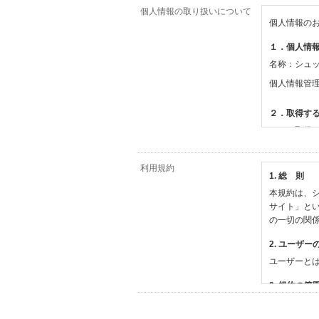
個人情報の取り扱いについて
個人情報の
１．個人情
名称：シュ
個人情報管
２．取得す
（１）取得
【シュッピ
・必須登録
利用規約
1. 総 則
・任意登録
本規約は、シ
【当社サー
サイト」と
・お支払い
の一切の関
・法律上の
情報
2. ユーザー
・EVERY
ユーザーと
撮影機材や
・当社サー
3. 規約の範
・当社ウェ
1) 本規約
【外部サー