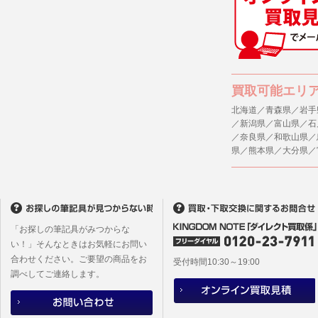
(1) 統計
４．ご提供
(2) ユー
当社への個
ますのでご
(3) ユー
(4) 法令
５．ご本人
買取可能エリ
(5) 弊社
当社ホーム
キーを使用
北海道／青森県／岩手
(6) 弊社
／新潟県／富山県／石
また利用者
／奈良県／和歌山県／
6. 情報の提
県／熊本県／大分県／
1)弊社は
６．個人情
ものとし、
(1)当社
者への提供
2)メールマ
するご質問
ユーザーは
※個人情報の
フォームに
「お探しの筆記具がみつからな
(2)当社
本サイトか
い！」そんなときはお気軽にお問い
があります
合わせください。ご要望の商品をお
本サイト会
受付時間10:30～19:00
調べしてご連絡します。
※設定変更
メールマガ