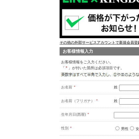
その他の外部サービスアカウントで新規会員登録
お客様情報入力
お客様情報をご入力ください。
「
*
」が付いた箇所は必須項目です。
お名前
*
姓
お名前（フリガナ）
*
姓
生年月日(西暦)
*
性別
*
男性