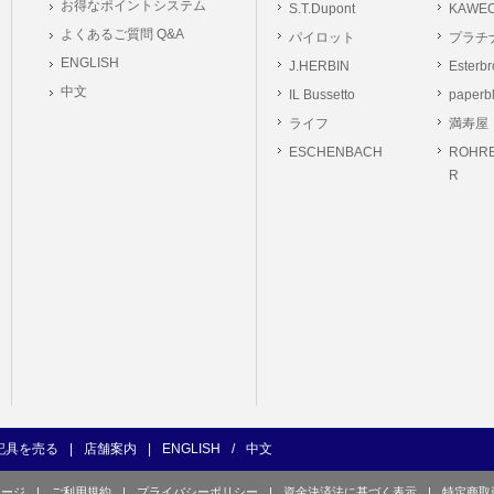
お得なポイントシステム
S.T.Dupont
KAWE
の義務
よくあるご質問 Q&A
パイロット
プラチ
ーは本サイト及び本サービスの利用に当たり、以下の行為を行なってはならないもの
ENGLISH
J.HERBIN
Esterb
ユーザー、第三者もしくは弊社の著作権又はその他の権利を侵害する行為、及び侵害す
中文
IL Bussetto
paperb
ユーザー、第三者もしくは弊社の財産またはプライバシーを侵害する行為、及び侵害す
ライフ
満寿屋
の他、他のユーザー、第三者もしくは弊社に不利益又は損害を与える行為、および与え
ESCHENBACH
ROHRE
ユーザー、第三者、もしくは弊社を誹謗中傷する行為。
R
良俗に反する行為、またはそのおそれのある行為、もしくは公序良俗に反する情報を
的行為、または犯罪的行為に結びつく行為、もしくはその恐れのある行為。
の承認なく本サイト及び本サービスを通じて、または本サイト及び本サービスに関連
行為。
イト及び本サービスの運営を妨げるような行為、誹謗するような行為。
の企業活動の運営を妨げるような行為、誹謗するような行為。
ーザーID、パスワード、メールアドレス及びこれに伴う個人情報を登録する際、偽造
用する行為。
ンピュータウィルス等の有害なプログラム及びデータを本サイト及び本サービスを通じ
くは提供する行為。
記具を売る
|
店舗案内
|
ENGLISH
/
中文
の他、法令に違反または違反する恐れのある行為。
ページ
|
ご利用規約
|
プライバシーポリシー
|
資金決済法に基づく表示
|
特定商取