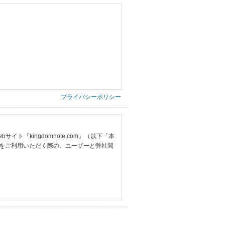
プライバシーポリシー
『kingdomnote.com』（以下「本
をご利用いただく際の、ユーザーと弊社間
提供いただいた情報）
票の写し等）、および当該書類に含まれる
ご希望される住所※、投稿時にご提供いただいた