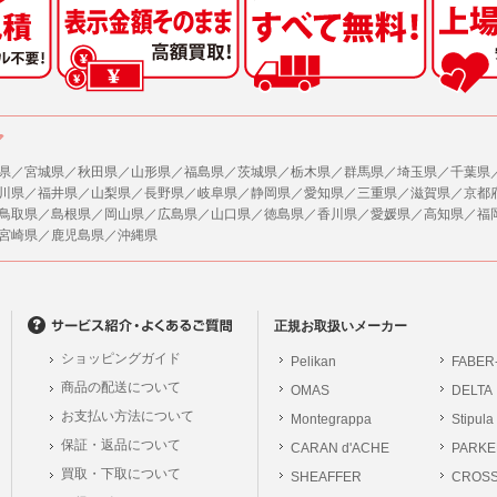
した情報のみを開示し、ユーザーの個人情報を表示しない場合。
の任意性
ザーから寄せられた情報を、ユーザーの個人情報を表示せずに開示する場合。
人情報の提供はお客様の任意ですが、必要な個人情報をご提供いただけない場合、当
了承下さい。
ザーが個人情報の開示について同意している場合。
により開示が求められた場合。
が容易に知覚できない方法による個人情報の取得
ア
で取り扱う商品またはサービスに関する案内や情報提供（郵便、電子メール等による
ページでは、利用者が当社ホームページに再訪問される際、より便利に当社ホームペ
する場合があります。
県／宮城県／秋田県／山形県／福島県／茨城県／栃木県／群馬県／埼玉県／千葉県
が利用目的を示してユーザーから取得した情報を、その利用目的の範囲内で利用する場
川県／福井県／山梨県／長野県／岐阜県／静岡県／愛知県／三重県／滋賀県／京都
の統計的分析のため、または掲載された広告にクッキーを使用する場合があります。
鳥取県／島根県／岡山県／広島県／山口県／徳島県／香川県／愛媛県／高知県／福
供
宮崎県／鹿児島県／沖縄県
、各ユーザーに対し、当該ユーザーの購入商品の情報、及び弊社の特価商品の情報等
報に関するお問合せ対応
ユーザーはこれに同意するものとします。
は、当社の保有する個人データに関し、ご本人から利用目的の通知，開示，内容の訂正
の停止の請求などがあれば、ご本人の確認をさせていただいた上で、速やかに対応し
ガジンについて
、ご相談にも対応いたします。尚、シュッピン会員のお客様は、当社が保有する個人
、本サイトのメールマガジンの購読に際し、ユーザー本人の責任においてメールマガ
正規お取扱いメーカー
開示請求には手数料として800円(税別)をご本人様にご負担いただいております。
て入力されたメールアドレスに、本サイトのお知らせをメールにてお送りさせていた
ショッピングガイド
Pelikan
FABER
の個人情報に関するお問合せは、以下の窓口で承ります。お問合せの内容により必要な
らのメールの受け取りを希望されない場合は、下記リンクから設定の変更を行ってく
商品の配送について
OMAS
DELTA
。
員のお客様は
こちら
お支払い方法について
Montegrappa
Stipula
前にログインする必要があります。
保証・返品について
CARAN d'ACHE
PARKE
シュッピン株式会社
ジン会員のお客様は
こちら
買取・下取について
SHEAFFER
Mail：privacy@syup
CROS