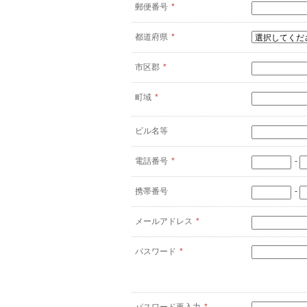
郵便番号
*
都道府県
*
市区郡
*
町域
*
ビル名等
電話番号
*
-
携帯番号
-
メールアドレス
*
パスワード
*