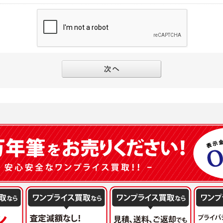
別途規定する個別規定、及び弊社が随時本サイト内に掲示またはユーザーに対し通知
にソーシャルネットワーキングサービス等の外部サービスとの連携を許可した場合に
と個別規定及び追加規定が異なる場合は、個別規定及び追加規定が優先するものとし
当該外部サービスでユーザーが利用するIDおよび当該外部サービスのプライバシー
得いたします
ユーザーの承諾を得ることなく、本規約を変更できるものとし、ユーザーはこれを承
本サイト内に掲示またはユーザーに対し通知するものとし、その後にユーザーが本サ
目的
の本規約を承諾したものとみなされます。
販売、古物買取事業および個人・法人の売買仲介業に伴うご案内、契約、申し込み処
フターサービスの提供、加工サービスの提供、ポイント管理、商品・サービスの改善
ーの登録内容について
ガジンの配信、および当社が提供する商品・サービスについてのアンケート実施のた
ーは、本サイトの利用に際し、ユーザー本人のユーザーID、パスワード、メールアド
ODY×PHOTOGRAPHER.comのフォトシェアリングサービス運営のため
の責任において登録するものとします。ユーザーは登録したこれらの情報を、責任を
、会員の利便性を図ることを目的とした総合的なサービスを提供するため
ないものとします。ユーザーのユーザーID及びパスワードを利用して行われた行為
報の第三者提供と委託
ーが本サイト内で第三者のユーザーID、パスワード、メールアドレス及びこれに伴う
下のいずれかの場合を除いて、個人データを同意いただいた範囲を超えて利用したり
ものとします。
人の同意がある場合。なお第三者に提供する場合には原則として、機密保持、再提供の
一年以上に亘って使用がないユーザーIDとこれに伴う個人情報を抹消することができ
を契約の条件といたします。
ーID、パスワード、メールアドレス及びこれに伴う個人情報の管理不十分、使用上の
により開示を求められた場合。
ーが負うものとし、弊社は一切責任を負いません。
または公衆の生命、身体又は財産の保護のために必要がある場合であって、本人の同
機関若しくは地方公共団体又はその委託を受けた者が法令の定める事務を遂行すること
を得ることにより当該事務の遂行に支障を及ぼすおそれがあるとき。
ーは、メールアドレスその他の登録事項に変更が生じた場合、直ちに弊社所定の変更
を円滑に進めるために、外部業者に個人データの一部又は全部の処理を委託する場合（
ユーザーの入会申込により知り得た情報、またはユーザーが本サイト及び本サービス
が図られるように、委託先に対する必要かつ適切な監督を行ないます）。
以下の項目に該当する場合に利用することができるものとします。