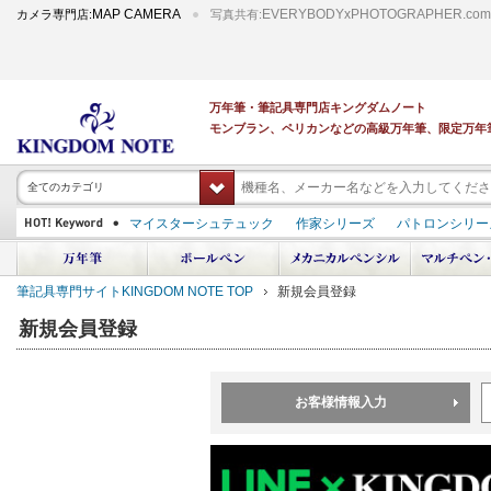
MAP CAMERA
EVERYBODYxPHOTOGRAPHER.com
カメラ専門店:
写真共有:
万年筆・筆記具専門店キングダムノート
モンブラン、ペリカンなどの高級万年筆、限定万年
全てのカテゴリ
マイスターシュテュック
作家シリーズ
パトロンシリー
スーベレーン
PILOT 蒔絵
ダイアミン ボトルインク
中屋万年筆
プラチナ 出雲 キングダムノート別注
アルマンドシモーニクラ
筆記具専門サイトKINGDOM NOTE TOP
新規会員登録
デモンストレーター
M400
M800
長刀研ぎ
ドルチェビータ
エク
新規会員登録
お客様情報入力