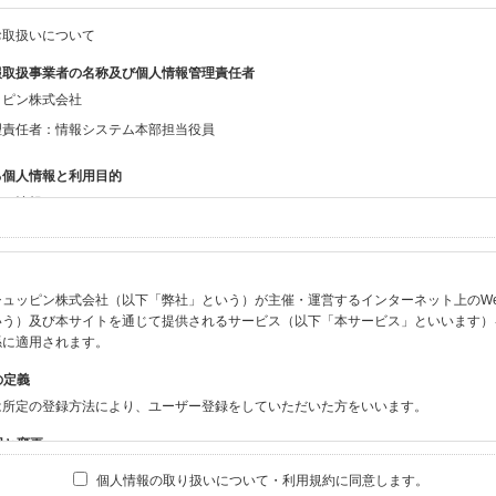
お取扱いについて
報取扱事業者の名称及び個人情報管理責任者
ッピン株式会社
理責任者：情報システム本部担当役員
る個人情報と利用目的
する情報
ン会員共通でご登録いただく情報】
：氏名、生年月日、性別、住所、電話番号、メールアドレス、パスワード
：ニックネーム、プロフィール画像、希望するメールマガジンの種類
ュッピン株式会社（以下「弊社」という）が主催・運営するインターネット上のWebサイト
ビスをご利用時に当社が取得またはご提供いただく情報】
いう）及び本サイトを通じて提供されるサービス（以下「本サービス」といいます）
やお振込みに関わる情報（クレジットカード・銀行口座・電子マネー等の決済時にご
係に適用されます。
要請等により、本人確認を行うための本人確認書類（運転免許証、健康保険証、住民
の定義
BODY×PHOTOGRAPHER.comのご利用に伴いご登録いただいた、広範囲設定を
は所定の登録方法により、ユーザー登録をしていただいた方をいいます。
機材の設定等に関する情報、および画像データとその画像データに含まれる情報
ビスのご利用履歴
囲と変更
ブサイト・サービス内のクッキー情報
は、本サイト及び本サービスの利用に関し、弊社及び全てのユーザーに適用されます。
個人情報の取り扱いについて・利用規約に同意します。
ビスアカウントを利用される場合】