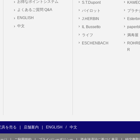
お得なポイントシステム
S.T.Dupont
KAWE
の義務
よくあるご質問 Q&A
パイロット
プラチ
ーは本サイト及び本サービスの利用に当たり、以下の行為を行なってはならないもの
ENGLISH
J.HERBIN
Esterb
ユーザー、第三者もしくは弊社の著作権又はその他の権利を侵害する行為、及び侵害す
中文
IL Bussetto
paperb
ユーザー、第三者もしくは弊社の財産またはプライバシーを侵害する行為、及び侵害す
ライフ
満寿屋
の他、他のユーザー、第三者もしくは弊社に不利益又は損害を与える行為、および与え
ESCHENBACH
ROHRE
ユーザー、第三者、もしくは弊社を誹謗中傷する行為。
R
良俗に反する行為、またはそのおそれのある行為、もしくは公序良俗に反する情報を
的行為、または犯罪的行為に結びつく行為、もしくはその恐れのある行為。
の承認なく本サイト及び本サービスを通じて、または本サイト及び本サービスに関連
行為。
イト及び本サービスの運営を妨げるような行為、誹謗するような行為。
の企業活動の運営を妨げるような行為、誹謗するような行為。
ーザーID、パスワード、メールアドレス及びこれに伴う個人情報を登録する際、偽造
用する行為。
ンピュータウィルス等の有害なプログラム及びデータを本サイト及び本サービスを通じ
くは提供する行為。
記具を売る
|
店舗案内
|
ENGLISH
/
中文
の他、法令に違反または違反する恐れのある行為。
ページ
|
ご利用規約
|
プライバシーポリシー
|
資金決済法に基づく表示
|
特定商取