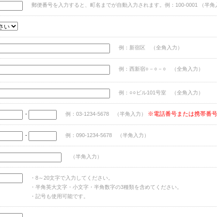
郵便番号を入力すると、町名までが自動入力されます。例：100-0001 （半角
例：新宿区 （全角入力）
例：西新宿○－○－○ （全角入力）
例：○○ビル101号室 （全角入力）
-
※電話番号または携帯番
例：03-1234-5678 （半角入力）
-
例：090-1234-5678 （半角入力）
（半角入力）
・8～20文字で入力してください。
・半角英大文字・小文字・半角数字の3種類を含めてください。
・記号も使用可能です。