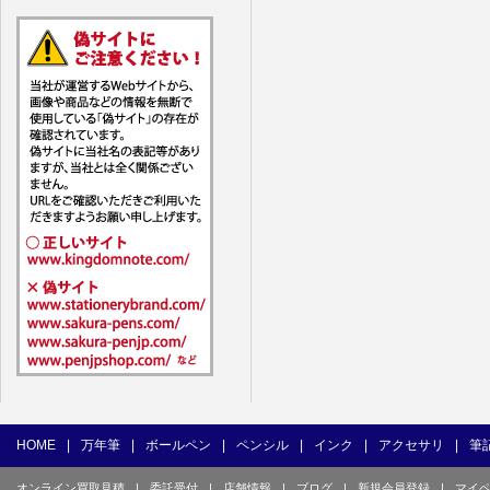
7. ユーザー
1) ユーザ
(1) 他の
(2) 他の
(3) 上記
(4) 他の
(5) 公序
(6) 犯罪
(7) 弊社
目的とした
(8) 本サ
(9) 弊社
(10) ユ
を不正に使
(11) コ
て使用もし
HOME
|
万年筆
|
ボールペン
|
ペンシル
|
インク
|
アクセサリ
|
筆
(12) そ
オンライン買取見積
|
委託受付
|
店舗情報
|
ブログ
|
新規会員登録
|
マイ