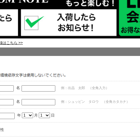
はこちら >>
名
例：出品 太郎 （全角入力）
名
例：シュッピン タロウ （全角カタカナ）
年
月
日
女性