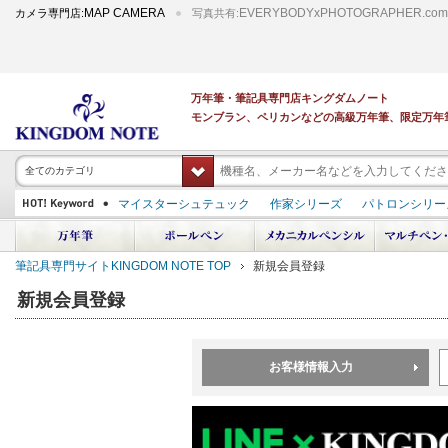
MAP CAMERA
EVERYBODYxPHOTOGRAPHER.com
カメラ専門店:
写真共有:
万年筆・筆記具専門店キングダムノート
モンブラン、ペリカンなどの高級万年筆、限定万年
全てのカテゴリ
マイスターシュテュック
作家シリーズ
パトロンシリー
スーベレーン
PILOT 蒔絵
ダイアミン ボトルインク
中屋万年筆
プラチナ 出雲 キングダムノート別注
アルマンドシモーニクラ
筆記具専門サイトKINGDOM NOTE TOP
新規会員登録
デモンストレーター
M400
M800
長刀研ぎ
ドルチェビータ
エク
新規会員登録
お客様情報入力