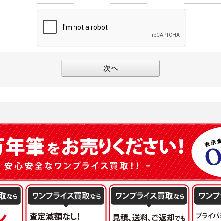
別途規定する個別規定、及び弊社が随時本サイト内に掲示またはユーザーに対し通知
にソーシャルネットワーキングサービス等の外部サービスとの連携を許可した場合に
と個別規定及び追加規定が異なる場合は、個別規定及び追加規定が優先するものとし
当該外部サービスでユーザーが利用するIDおよび当該外部サービスのプライバシー
得いたします
ユーザーの承諾を得ることなく、本規約を変更できるものとし、ユーザーはこれを承
本サイト内に掲示またはユーザーに対し通知するものとし、その後にユーザーが本サ
目的
の本規約を承諾したものとみなされます。
販売、古物買取事業および個人・法人の売買仲介業に伴うご案内、契約、申し込み処
フターサービスの提供、加工サービスの提供、ポイント管理、商品・サービスの改善
ーの登録内容について
ガジンの配信、および当社が提供する商品・サービスについてのアンケート実施のた
ーは、本サイトの利用に際し、ユーザー本人のユーザーID、パスワード、メールアド
ODY×PHOTOGRAPHER.comのフォトシェアリングサービス運営のため
の責任において登録するものとします。ユーザーは登録したこれらの情報を、責任を
、会員の利便性を図ることを目的とした総合的なサービスを提供するため
ないものとします。ユーザーのユーザーID及びパスワードを利用して行われた行為
報の第三者提供と委託
ーが本サイト内で第三者のユーザーID、パスワード、メールアドレス及びこれに伴う
下のいずれかの場合を除いて、個人データを同意いただいた範囲を超えて利用したり
ものとします。
人の同意がある場合。なお第三者に提供する場合には原則として、機密保持、再提供の
一年以上に亘って使用がないユーザーIDとこれに伴う個人情報を抹消することができ
を契約の条件といたします。
ーID、パスワード、メールアドレス及びこれに伴う個人情報の管理不十分、使用上の
により開示を求められた場合。
ーが負うものとし、弊社は一切責任を負いません。
または公衆の生命、身体又は財産の保護のために必要がある場合であって、本人の同
機関若しくは地方公共団体又はその委託を受けた者が法令の定める事務を遂行すること
を得ることにより当該事務の遂行に支障を及ぼすおそれがあるとき。
ーは、メールアドレスその他の登録事項に変更が生じた場合、直ちに弊社所定の変更
を円滑に進めるために、外部業者に個人データの一部又は全部の処理を委託する場合（
ユーザーの入会申込により知り得た情報、またはユーザーが本サイト及び本サービス
が図られるように、委託先に対する必要かつ適切な監督を行ないます）。
以下の項目に該当する場合に利用することができるものとします。