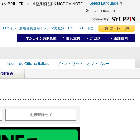
Select Language
▼
BRILLER
KINGDOM NOTE
ロン:
筆記具専門店:
Select Language
(0)
ログイン
|
新規会員登録
|
メルマガ登録
|
ENGLISH
/
中文
ク
Leonardo Officina Italiana
ザ・スピリット・オブ・ブルー
ラインD
出雲
世界のことわざ
masahiro
ショーンデザイン
ーズ
カヴゼットインク
スーベレーン
モンブラン
会員登録完了