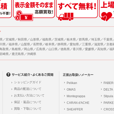
した情報のみを開示し、ユーザーの個人情報を表示しない場合。
の任意性
ザーから寄せられた情報を、ユーザーの個人情報を表示せずに開示する場合。
人情報の提供はお客様の任意ですが、必要な個人情報をご提供いただけない場合、当
了承下さい。
ザーが個人情報の開示について同意している場合。
により開示が求められた場合。
が容易に知覚できない方法による個人情報の取得
ア
で取り扱う商品またはサービスに関する案内や情報提供（郵便、電子メール等による
ページでは、利用者が当社ホームページに再訪問される際、より便利に当社ホームペ
する場合があります。
県／宮城県／秋田県／山形県／福島県／茨城県／栃木県／群馬県／埼玉県／千葉県
が利用目的を示してユーザーから取得した情報を、その利用目的の範囲内で利用する場
川県／福井県／山梨県／長野県／岐阜県／静岡県／愛知県／三重県／滋賀県／京都
の統計的分析のため、または掲載された広告にクッキーを使用する場合があります。
鳥取県／島根県／岡山県／広島県／山口県／徳島県／香川県／愛媛県／高知県／福
供
宮崎県／鹿児島県／沖縄県
、各ユーザーに対し、当該ユーザーの購入商品の情報、及び弊社の特価商品の情報等
報に関するお問合せ対応
ユーザーはこれに同意するものとします。
は、当社の保有する個人データに関し、ご本人から利用目的の通知，開示，内容の訂正
の停止の請求などがあれば、ご本人の確認をさせていただいた上で、速やかに対応し
ガジンについて
、ご相談にも対応いたします。尚、シュッピン会員のお客様は、当社が保有する個人
、本サイトのメールマガジンの購読に際し、ユーザー本人の責任においてメールマガ
正規お取扱いメーカー
開示請求には手数料として800円(税別)をご本人様にご負担いただいております。
て入力されたメールアドレスに、本サイトのお知らせをメールにてお送りさせていた
ショッピングガイド
Pelikan
FABER
の個人情報に関するお問合せは、以下の窓口で承ります。お問合せの内容により必要な
らのメールの受け取りを希望されない場合は、下記リンクから設定の変更を行ってく
商品の配送について
OMAS
DELTA
。
員のお客様は
こちら
お支払い方法について
Montegrappa
Stipula
前にログインする必要があります。
保証・返品について
CARAN d'ACHE
PARKE
シュッピン株式会社
ジン会員のお客様は
こちら
買取・下取について
SHEAFFER
Mail：privacy@syup
CROS