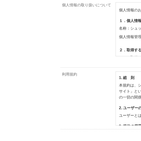
個人情報の取り扱いについて
個人情報の
１．個人情
名称：シュ
個人情報管
２．取得す
（１）取得
【シュッピ
・必須登録
利用規約
1. 総 則
・任意登録
本規約は、シ
【当社サー
サイト」と
・お支払い
の一切の関
・法律上の
情報
2. ユーザー
・EVERY
ユーザーと
撮影機材や
・当社サー
3. 規約の範
・当社ウェ
1) 本規約
【外部サー