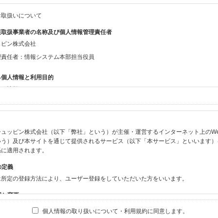
お取扱いについて
報取扱事業者の名称及び個人情報管理責任者
ッピン株式会社
理責任者：情報システム本部担当役員
る個人情報と利用目的
する情報
ン会員共通でご登録いただく情報】
：氏名、生年月日、性別、住所、電話番号、メールアドレス、パスワード
：ニックネーム、プロフィール画像、希望するメールマガジンの種類
ュッピン株式会社（以下「弊社」という）が主催・運営するインターネット上のWebサイト
ビスをご利用時に当社が取得またはご提供いただく情報】
いう）及び本サイトを通じて提供されるサービス（以下「本サービス」といいます）
やお振込みに関わる情報（クレジットカード・銀行口座・電子マネー等の決済時にご
係に適用されます。
要請等により、本人確認を行うための本人確認書類（運転免許証、健康保険証、住民
の定義
BODY×PHOTOGRAPHER.comのご利用に伴いご登録いただいた、広範囲設定を
は所定の登録方法により、ユーザー登録をしていただいた方をいいます。
機材の設定等に関する情報、および画像データとその画像データに含まれる情報
ビスのご利用履歴
囲と変更
ブサイト・サービス内のクッキー情報
は、本サイト及び本サービスの利用に関し、弊社及び全てのユーザーに適用されます。
個人情報の取り扱いについて・利用規約に同意します。
ビスアカウントを利用される場合】