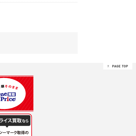
する追加規定は、本規約の一部を構成しま
は、その許可の際にご同意いただいた内容
ます。
設定によりお客様が当社に開示を認めた情報
諾するものとします。弊社が本規約を変更し
イト又は本サービスを利用された場合に
理、請求収納、商品・サービスの提供、品
のため
め
レス及び弊社が指定する個人情報などを、ユ
持って厳重に管理し、第三者に譲渡、貸与
は、ユーザー自身の行為とみなされるものと
個人情報を知り得た場合には、速やかに弊社
第三者に提供したりいたしません。
禁止、お客様からのお申し出により利用を停
るものとします。
過誤、第三者の使用などによる損害の責任
意を得ることが困難であるとき。
に対して協力する必要がある場合であって、
手続きを行なうものとします。
ただし、委託する場合は委託した個人データ
を利用する過程において、弊社が知り得た情