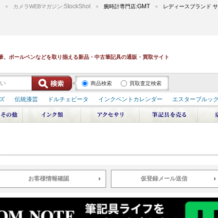
StockShot
GMT
カメラWEBマガジン:
腕時計専門店:
レディースブランド サ
筆、ボールペンなどを取り揃える新品・中古筆記具の通販・買取サイト
商品検索
買取査定検索
ズ
伝統漆芸
ドルチェビータ
インクベントカレンダー
エスターブルッ
デュポン スペース オデッセイ
輪島屋善仁 深海
エテルニタ･アヴァンティ
ブ
ペリカン オーシャンスワール
源氏物語
作家シリーズ
パトロンシリ
リドール
周年記念
アルタミラ 山田ゆりか
お客様情報確認
仮登録メール送信