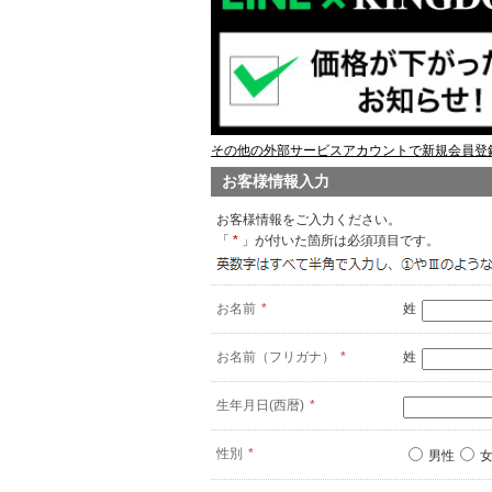
その他の外部サービスアカウントで新規会員登録
お客様情報入力
お客様情報をご入力ください。
「
*
」が付いた箇所は必須項目です。
お名前
*
姓
お名前（フリガナ）
*
姓
生年月日(西暦)
*
性別
*
男性