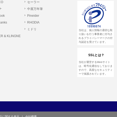
CO
セーラー
ナ
中屋万年筆
とします。
rook
Pineider
る恐れのある行為。
lanks
RHODIA
る恐れのある行為。
ミドリ
当社は、個人情報の適切な取
る恐れのある行為。
り扱いを行う事業者に付与さ
R & KLINGNE
れるプライバシーマークの付
与認定を受けています。
他のユーザーまたは第三者に提供する行為。
SSLとは？
して営利を目的とした行為、またはその準備を
当社が運営するWebサイト
は、暗号化通信をしておりま
すので、高度なセキュリティ
ーで保護されています。
や虚偽の登録をする行為、または登録した内容
て、または本サイト及び本サービスに関連し
引に関する表示
|
会社概要