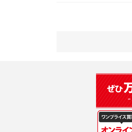
2) 弊社が
会員登録時
す。本規約
に基づき、
について取
3) 弊社は
た場合は、
（２）利用
は、変更後
・当社物品
質管理、ア
4. ユーザ
・メールマ
1) ユーザ
・EVERYB
ーザー自身
・上記の他
等を行なわ
します。
３．個人情
2) ユーザ
当社は、以
に届け出る
(1)ご本
3) 弊社は
止すること
4) ユーザ
(2)法令等
は、ユーザ
(3)ご本人
(4)国の
5. 登録事項
本人の同意
1) ユーザ
(5)業務
2) 弊社は
の安全管理
報に関し、