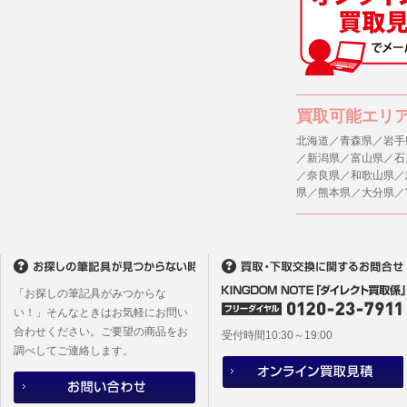
(1) 統計
４．ご提供
(2) ユー
当社への個
ますのでご
(3) ユー
(4) 法令
５．ご本人
買取可能エリ
(5) 弊社
当社ホーム
キーを使用
北海道／青森県／岩手
(6) 弊社
／新潟県／富山県／石
また利用者
／奈良県／和歌山県／
6. 情報の提
県／熊本県／大分県／
1)弊社は
６．個人情
ものとし、
(1)当社
者への提供
2)メールマ
するご質問
ユーザーは
※個人情報の
フォームに
「お探しの筆記具がみつからな
(2)当社
本サイトか
い！」そんなときはお気軽にお問い
があります
合わせください。ご要望の商品をお
本サイト会
受付時間10:30～19:00
調べしてご連絡します。
※設定変更
メールマガ