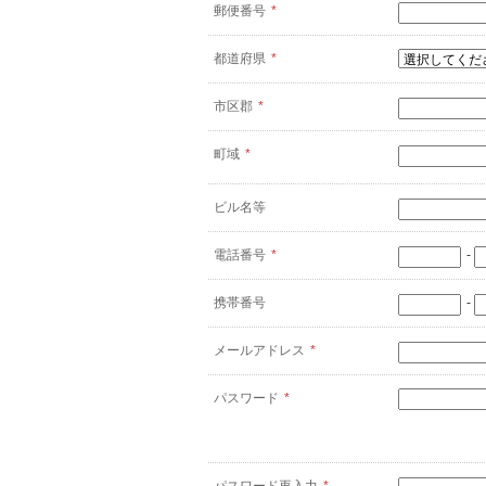
郵便番号
*
都道府県
*
市区郡
*
町域
*
ビル名等
電話番号
*
-
携帯番号
-
メールアドレス
*
パスワード
*