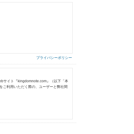
プライバシーポリシー
『kingdomnote.com』（以下「本
をご利用いただく際の、ユーザーと弊社間
提供いただいた情報）
票の写し等）、および当該書類に含まれる
ご希望される住所※、投稿時にご提供いただいた