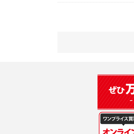
2) 弊社が
会員登録時
す。本規約
に基づき、
について取
3) 弊社は
た場合は、
（２）利用
は、変更後
・当社物品
質管理、ア
4. ユーザ
・メールマ
1) ユーザ
・EVERYB
ーザー自身
・上記の他
等を行なわ
します。
３．個人情
2) ユーザ
当社は、以
に届け出る
(1)ご本
3) 弊社は
止すること
4) ユーザ
(2)法令等
は、ユーザ
(3)ご本人
(4)国の
5. 登録事項
本人の同意
1) ユーザ
(5)業務
2) 弊社は
の安全管理
報に関し、