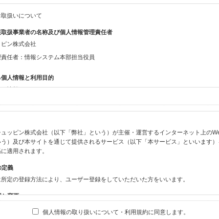
お取扱いについて
報取扱事業者の名称及び個人情報管理責任者
ッピン株式会社
理責任者：情報システム本部担当役員
る個人情報と利用目的
する情報
ン会員共通でご登録いただく情報】
：氏名、生年月日、性別、住所、電話番号、メールアドレス、パスワード
：ニックネーム、プロフィール画像、希望するメールマガジンの種類
ュッピン株式会社（以下「弊社」という）が主催・運営するインターネット上のWebサイト
ビスをご利用時に当社が取得またはご提供いただく情報】
いう）及び本サイトを通じて提供されるサービス（以下「本サービス」といいます）
やお振込みに関わる情報（クレジットカード・銀行口座・電子マネー等の決済時にご
係に適用されます。
要請等により、本人確認を行うための本人確認書類（運転免許証、健康保険証、住民
の定義
BODY×PHOTOGRAPHER.comのご利用に伴いご登録いただいた、広範囲設定を
は所定の登録方法により、ユーザー登録をしていただいた方をいいます。
機材の設定等に関する情報、および画像データとその画像データに含まれる情報
ビスのご利用履歴
囲と変更
ブサイト・サービス内のクッキー情報
は、本サイト及び本サービスの利用に関し、弊社及び全てのユーザーに適用されます。
個人情報の取り扱いについて・利用規約に同意します。
ビスアカウントを利用される場合】