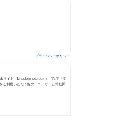
プライバシーポリシー
『kingdomnote.com』（以下「本
をご利用いただく際の、ユーザーと弊社間
提供いただいた情報）
票の写し等）、および当該書類に含まれる
ご希望される住所※、投稿時にご提供いただいた