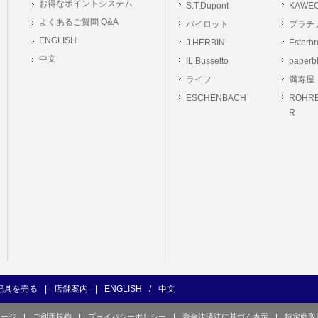
お得なポイントシステム
S.T.Dupont
KAWE
の義務
よくあるご質問 Q&A
パイロット
プラチ
ーは本サイト及び本サービスの利用に当たり、以下の行為を行なってはならないもの
ENGLISH
J.HERBIN
Esterb
ユーザー、第三者もしくは弊社の著作権又はその他の権利を侵害する行為、及び侵害す
中文
IL Bussetto
paperb
ユーザー、第三者もしくは弊社の財産またはプライバシーを侵害する行為、及び侵害す
ライフ
満寿屋
の他、他のユーザー、第三者もしくは弊社に不利益又は損害を与える行為、および与え
ESCHENBACH
ROHRE
ユーザー、第三者、もしくは弊社を誹謗中傷する行為。
R
良俗に反する行為、またはそのおそれのある行為、もしくは公序良俗に反する情報を
的行為、または犯罪的行為に結びつく行為、もしくはその恐れのある行為。
の承認なく本サイト及び本サービスを通じて、または本サイト及び本サービスに関連
行為。
イト及び本サービスの運営を妨げるような行為、誹謗するような行為。
の企業活動の運営を妨げるような行為、誹謗するような行為。
ーザーID、パスワード、メールアドレス及びこれに伴う個人情報を登録する際、偽造
用する行為。
ンピュータウィルス等の有害なプログラム及びデータを本サイト及び本サービスを通じ
くは提供する行為。
記具を売る
|
店舗案内
|
ENGLISH
/
中文
の他、法令に違反または違反する恐れのある行為。
ページ
|
ご利用規約
|
プライバシーポリシー
|
資金決済法に基づく表示
|
特定商取