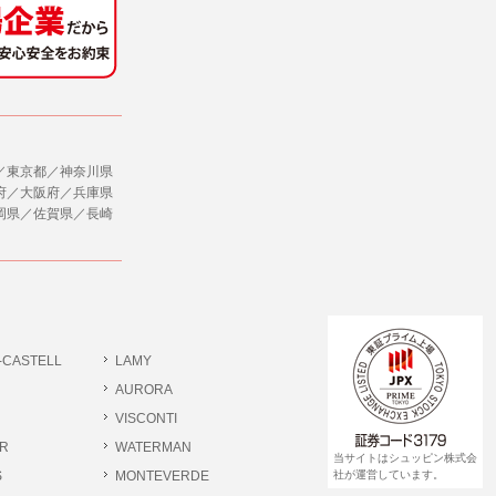
社のサービス等が利用できない場合があり
ダイレクトメールなど）を行なう場合。
ージを閲覧・利用していただくためにクッ
／東京都／神奈川県
合。
府／大阪府／兵庫県
岡県／佐賀県／長崎
、ユーザーに有益かつ便利な情報を提供する
，追加又は削除，利用の停止，消去及び第三
ます。また当社の個人情報の取り扱いに関
データの削除を要求する権利があります。
ジン購読の登録をするものとします。
だきます。
-CASTELL
LAMY
書類提出や質問へのご回答をお願いすること
ださい。
AURORA
VISCONTI
R
WATERMAN
 個人情報相談窓口
当サイトはシュッピン株式会
pin.com (受付)
S
MONTEVERDE
社が運営しています。