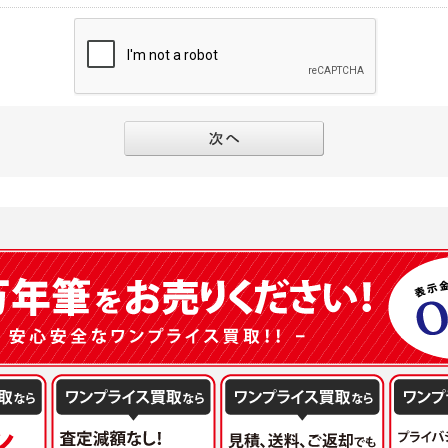
別途規定する個別規定、及び弊社が随時本サイト内に掲示またはユーザーに対し通知
にソーシャルネットワーキングサービス等の外部サービスとの連携を許可した場合に
と個別規定及び追加規定が異なる場合は、個別規定及び追加規定が優先するものとし
当該外部サービスでユーザーが利用するIDおよび当該外部サービスのプライバシー
得いたします
ユーザーの承諾を得ることなく、本規約を変更できるものとし、ユーザーはこれを承
本サイト内に掲示またはユーザーに対し通知するものとし、その後にユーザーが本サ
目的
の本規約を承諾したものとみなされます。
販売、古物買取事業および個人・法人の売買仲介業に伴うご案内、契約、申し込み処
フターサービスの提供、加工サービスの提供、ポイント管理、商品・サービスの改善
ーの登録内容について
ガジンの配信、および当社が提供する商品・サービスについてのアンケート実施のた
ーは、本サイトの利用に際し、ユーザー本人のユーザーID、パスワード、メールアド
ODY×PHOTOGRAPHER.comのフォトシェアリングサービス運営のため
の責任において登録するものとします。ユーザーは登録したこれらの情報を、責任を
、会員の利便性を図ることを目的とした総合的なサービスを提供するため
ないものとします。ユーザーのユーザーID及びパスワードを利用して行われた行為
報の第三者提供と委託
ーが本サイト内で第三者のユーザーID、パスワード、メールアドレス及びこれに伴う
下のいずれかの場合を除いて、個人データを同意いただいた範囲を超えて利用したり
ものとします。
人の同意がある場合。なお第三者に提供する場合には原則として、機密保持、再提供の
一年以上に亘って使用がないユーザーIDとこれに伴う個人情報を抹消することができ
を契約の条件といたします。
ーID、パスワード、メールアドレス及びこれに伴う個人情報の管理不十分、使用上の
により開示を求められた場合。
ーが負うものとし、弊社は一切責任を負いません。
または公衆の生命、身体又は財産の保護のために必要がある場合であって、本人の同
機関若しくは地方公共団体又はその委託を受けた者が法令の定める事務を遂行すること
を得ることにより当該事務の遂行に支障を及ぼすおそれがあるとき。
ーは、メールアドレスその他の登録事項に変更が生じた場合、直ちに弊社所定の変更
を円滑に進めるために、外部業者に個人データの一部又は全部の処理を委託する場合（
ユーザーの入会申込により知り得た情報、またはユーザーが本サイト及び本サービス
が図られるように、委託先に対する必要かつ適切な監督を行ないます）。
以下の項目に該当する場合に利用することができるものとします。