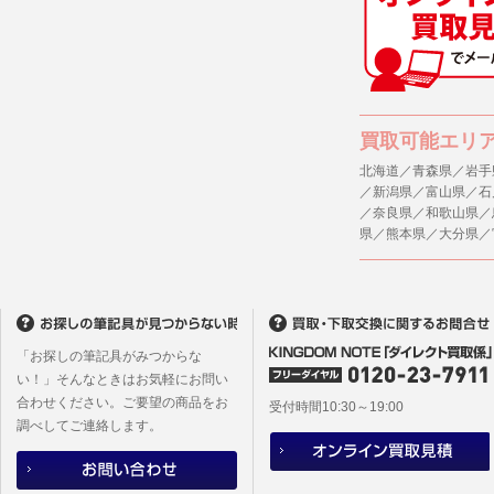
(1) 統計
４．ご提供
(2) ユー
当社への個
ますのでご
(3) ユー
(4) 法令
５．ご本人
買取可能エリ
(5) 弊社
当社ホーム
キーを使用
北海道／青森県／岩手
(6) 弊社
／新潟県／富山県／石
また利用者
／奈良県／和歌山県／
6. 情報の提
県／熊本県／大分県／
1)弊社は
６．個人情
ものとし、
(1)当社
者への提供
2)メールマ
するご質問
ユーザーは
※個人情報の
フォームに
「お探しの筆記具がみつからな
(2)当社
本サイトか
い！」そんなときはお気軽にお問い
があります
合わせください。ご要望の商品をお
本サイト会
受付時間10:30～19:00
調べしてご連絡します。
※設定変更
メールマガ