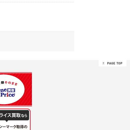
する追加規定は、本規約の一部を構成しま
は、その許可の際にご同意いただいた内容
ます。
設定によりお客様が当社に開示を認めた情報
諾するものとします。弊社が本規約を変更し
イト又は本サービスを利用された場合に
理、請求収納、商品・サービスの提供、品
のため
め
レス及び弊社が指定する個人情報などを、ユ
持って厳重に管理し、第三者に譲渡、貸与
は、ユーザー自身の行為とみなされるものと
個人情報を知り得た場合には、速やかに弊社
第三者に提供したりいたしません。
禁止、お客様からのお申し出により利用を停
るものとします。
過誤、第三者の使用などによる損害の責任
意を得ることが困難であるとき。
に対して協力する必要がある場合であって、
手続きを行なうものとします。
ただし、委託する場合は委託した個人データ
を利用する過程において、弊社が知り得た情