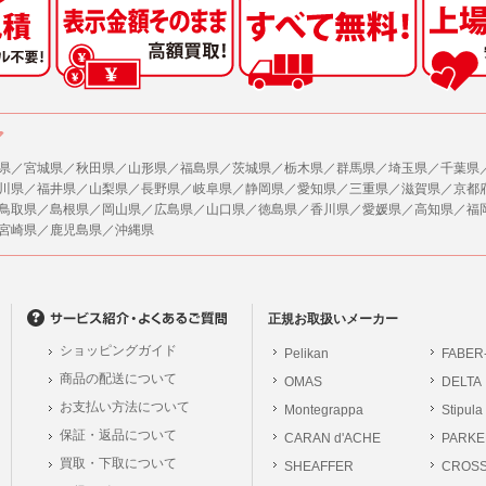
した情報のみを開示し、ユーザーの個人情報を表示しない場合。
の任意性
ザーから寄せられた情報を、ユーザーの個人情報を表示せずに開示する場合。
人情報の提供はお客様の任意ですが、必要な個人情報をご提供いただけない場合、当
了承下さい。
ザーが個人情報の開示について同意している場合。
により開示が求められた場合。
が容易に知覚できない方法による個人情報の取得
ア
で取り扱う商品またはサービスに関する案内や情報提供（郵便、電子メール等による
ページでは、利用者が当社ホームページに再訪問される際、より便利に当社ホームペ
する場合があります。
県／宮城県／秋田県／山形県／福島県／茨城県／栃木県／群馬県／埼玉県／千葉県
が利用目的を示してユーザーから取得した情報を、その利用目的の範囲内で利用する場
川県／福井県／山梨県／長野県／岐阜県／静岡県／愛知県／三重県／滋賀県／京都
の統計的分析のため、または掲載された広告にクッキーを使用する場合があります。
鳥取県／島根県／岡山県／広島県／山口県／徳島県／香川県／愛媛県／高知県／福
供
宮崎県／鹿児島県／沖縄県
、各ユーザーに対し、当該ユーザーの購入商品の情報、及び弊社の特価商品の情報等
報に関するお問合せ対応
ユーザーはこれに同意するものとします。
は、当社の保有する個人データに関し、ご本人から利用目的の通知，開示，内容の訂正
の停止の請求などがあれば、ご本人の確認をさせていただいた上で、速やかに対応し
ガジンについて
、ご相談にも対応いたします。尚、シュッピン会員のお客様は、当社が保有する個人
、本サイトのメールマガジンの購読に際し、ユーザー本人の責任においてメールマガ
正規お取扱いメーカー
開示請求には手数料として800円(税別)をご本人様にご負担いただいております。
て入力されたメールアドレスに、本サイトのお知らせをメールにてお送りさせていた
ショッピングガイド
Pelikan
FABER
の個人情報に関するお問合せは、以下の窓口で承ります。お問合せの内容により必要な
らのメールの受け取りを希望されない場合は、下記リンクから設定の変更を行ってく
商品の配送について
OMAS
DELTA
。
員のお客様は
こちら
お支払い方法について
Montegrappa
Stipula
前にログインする必要があります。
保証・返品について
CARAN d'ACHE
PARKE
シュッピン株式会社
ジン会員のお客様は
こちら
買取・下取について
SHEAFFER
Mail：privacy@syup
CROS