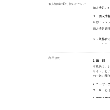
個人情報の取り扱いについて
個人情報の
１．個人情
名称：シュ
個人情報管
２．取得す
（１）取得
【シュッピ
・必須登録
利用規約
1. 総 則
・任意登録
本規約は、シ
【当社サー
サイト」と
・お支払い
の一切の関
・法律上の
情報
2. ユーザー
・EVERY
ユーザーと
撮影機材や
・当社サー
3. 規約の範
・当社ウェ
1) 本規約
【外部サー