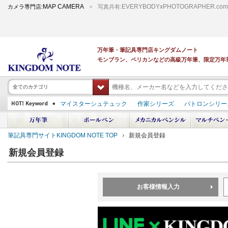
MAP CAMERA
EVERYBODYxPHOTOGRAPHER.com
カメラ専門店:
写真共有:
万年筆・筆記具専門店キングダムノート
モンブラン、ペリカンなどの高級万年筆、限定万年
全てのカテゴリ
マイスターシュテュック
作家シリーズ
パトロンシリー
スーベレーン
PILOT 蒔絵
ダイアミン ボトルインク
中屋万年筆
プラチナ 出雲 キングダムノート別注
アルマンドシモーニクラ
筆記具専門サイトKINGDOM NOTE TOP
新規会員登録
デモンストレーター
M400
M800
長刀研ぎ
ドルチェビータ
エク
新規会員登録
お客様情報入力