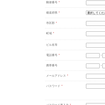
郵便番号
*
都道府県
*
市区郡
*
町域
*
ビル名等
電話番号
*
-
携帯番号
-
メールアドレス
*
パスワード
*