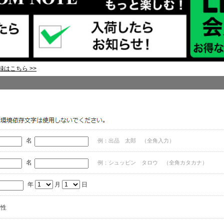
はこちら >>
名
例：出品 太郎 （全角入力）
名
例：シュッピン タロウ （全角カタカナ）
年
月
日
女性