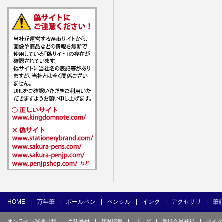
7. ユーザー
1) ユーザ
(1) 他の
(2) 他の
(3) 上記
(4) 他の
(5) 公序
(6) 犯罪
(7) 弊社
目的とした
(8) 本サ
(9) 弊社
(10) ユ
を不正に使
(11) コ
て使用もし
HOME
|
万年筆
|
ボールペン
|
ペンシル
|
インク
|
アクセサリ
|
筆
(12) そ
オンライン買取見積
|
委託受付
|
店舗情報
|
ブログ
|
新規会員登録
|
マイ