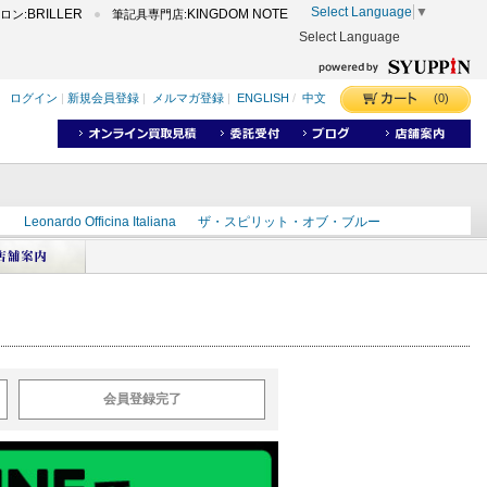
Select Language
▼
BRILLER
KINGDOM NOTE
ロン:
筆記具専門店:
Select Language
(0)
ログイン
|
新規会員登録
|
メルマガ登録
|
ENGLISH
/
中文
ク
Leonardo Officina Italiana
ザ・スピリット・オブ・ブルー
ラインD
出雲
世界のことわざ
masahiro
ショーンデザイン
ーズ
カヴゼットインク
スーベレーン
モンブラン
会員登録完了