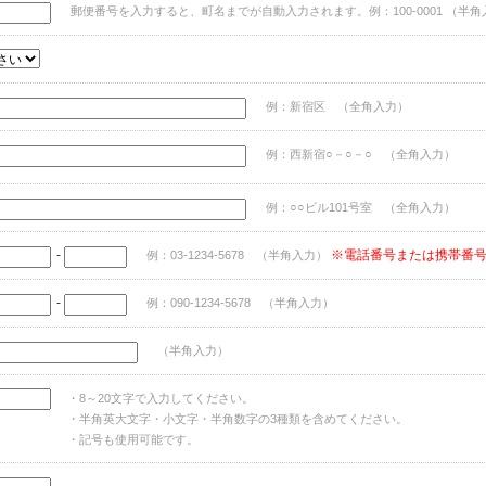
郵便番号を入力すると、町名までが自動入力されます。例：100-0001 （半角
例：新宿区 （全角入力）
例：西新宿○－○－○ （全角入力）
例：○○ビル101号室 （全角入力）
-
※電話番号または携帯番
例：03-1234-5678 （半角入力）
-
例：090-1234-5678 （半角入力）
（半角入力）
・8～20文字で入力してください。
・半角英大文字・小文字・半角数字の3種類を含めてください。
・記号も使用可能です。