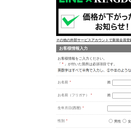
その他の外部サービスアカウントで新規会員登録
お客様情報入力
お客様情報をご入力ください。
「
*
」が付いた箇所は必須項目です。
お名前
*
姓
お名前（フリガナ）
*
姓
生年月日(西暦)
*
性別
*
男性