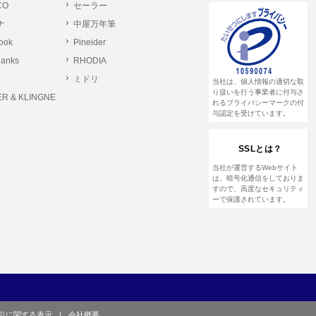
CO
セーラー
ナ
中屋万年筆
とします。
rook
Pineider
る恐れのある行為。
lanks
RHODIA
る恐れのある行為。
ミドリ
当社は、個人情報の適切な取
る恐れのある行為。
り扱いを行う事業者に付与さ
R & KLINGNE
れるプライバシーマークの付
与認定を受けています。
他のユーザーまたは第三者に提供する行為。
SSLとは？
して営利を目的とした行為、またはその準備を
当社が運営するWebサイト
は、暗号化通信をしておりま
すので、高度なセキュリティ
ーで保護されています。
や虚偽の登録をする行為、または登録した内容
て、または本サイト及び本サービスに関連し
引に関する表示
|
会社概要