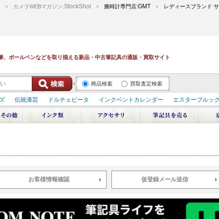
StockShot
GMT
カメラWEBマガジン:
腕時計専門店:
レディースブランド サ
筆、ボールペンなどを取り揃える新品・中古筆記具の通販・買取サイト
商品検索
買取査定検索
ズ
伝統漆芸
ドルチェビータ
インクベントカレンダー
エスターブルッ
デュポン スペース オデッセイ
輪島屋善仁 深海
エテルニタ･アヴァンティ
ブ
ペリカン オーシャンスワール
源氏物語
作家シリーズ
パトロンシリ
リドール
周年記念
アルタミラ 山田ゆりか
お客様情報確認
仮登録メール送信