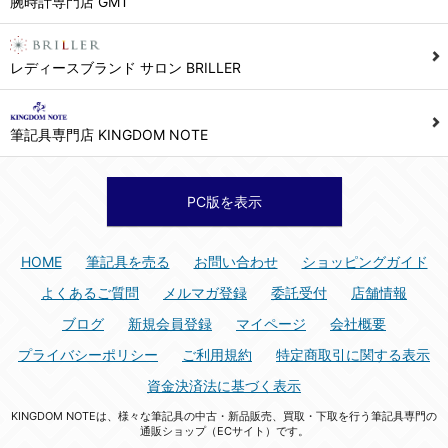
腕時計専門店 GMT
シュッピン株式会社 個人情報相談窓口
Mail：privacy@syuppin.com (受付)
7. ユーザーの義務
レディースブランド サロン BRILLER
1) ユーザーは本サイト及び本サービスの利用に当たり、以下の行為を行なってはならないものとします。
(1) 他のユーザー、第三者もしくは弊社の著作権又はその他の権利を侵害する行為、及び侵害する恐れのある行為。
筆記具専門店 KINGDOM NOTE
(2) 他のユーザー、第三者もしくは弊社の財産またはプライバシーを侵害する行為、及び侵害する恐れのある行為。
(3) 上記の他、他のユーザー、第三者もしくは弊社に不利益又は損害を与える行為、および与える恐れのある行為。
(4) 他のユーザー、第三者、もしくは弊社を誹謗中傷する行為。
PC版を表示
(5) 公序良俗に反する行為、またはそのおそれのある行為、もしくは公序良俗に反する情報を他のユーザーまたは第三者に提供する行為。
(6) 犯罪的行為、または犯罪的行為に結びつく行為、もしくはその恐れのある行為。
HOME
筆記具を売る
お問い合わせ
ショッピングガイド
(7) 弊社の承認なく本サイト及び本サービスを通じて、または本サイト及び本サービスに関連して営利を目的とした行為、またはその準備を目的とした行為。
よくあるご質問
メルマガ登録
委託受付
店舗情報
(8) 本サイト及び本サービスの運営を妨げるような行為、誹謗するような行為。
ブログ
新規会員登録
マイページ
会社概要
(9) 弊社の企業活動の運営を妨げるような行為、誹謗するような行為。
プライバシーポリシー
ご利用規約
特定商取引に関する表示
(10) ユーザーID、パスワード、メールアドレス及びこれに伴う個人情報を登録する際、偽造や虚偽の登録をする行為、または登録した内容を不正に使用する行為。
資金決済法に基づく表示
(11) コンピュータウィルス等の有害なプログラム及びデータを本サイト及び本サービスを通じて、または本サイト及び本サービスに関連して使用もしくは提供する行為。
KINGDOM NOTEは、様々な筆記具の中古・新品販売、買取・下取を行う筆記具専門の
(12) その他、法令に違反または違反する恐れのある行為。
通販ショップ（ECサイト）です。
(13) その他、弊社が不適切と判断する行為。