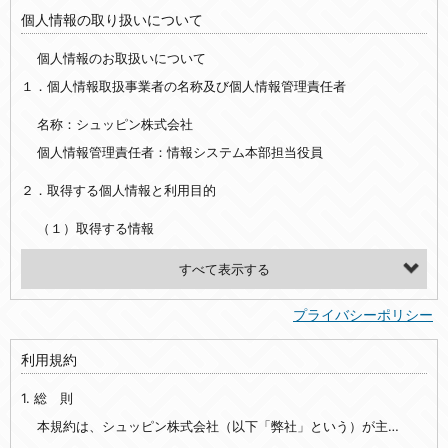
個人情報の取り扱いについて
個人情報のお取扱いについて
１．個人情報取扱事業者の名称及び個人情報管理責任者
名称：シュッピン株式会社
個人情報管理責任者：情報システム本部担当役員
２．取得する個人情報と利用目的
（１）取得する情報
【シュッピン会員共通でご登録いただく情報】
・必須登録：氏名、生年月日、性別、住所、電話番号、メールアドレス、パスワード
プライバシーポリシー
・任意登録：ニックネーム、プロフィール画像、希望するメールマガジンの種類
利用規約
【当社サービスをご利用時に当社が取得またはご提供いただく情報】
1. 総 則
・お支払いやお振込みに関わる情報（クレジットカード・銀行口座・電子マネー等の決済時にご提供いただいた情報）
・法律上の要請等により、本人確認を行うための本人確認書類（運転免許証、健康保険証、住民票の写し等）、および当該書類に含まれる情報
本規約は、シュッピン株式会社（以下「弊社」という）が主催・運営するインターネット上のWebサイト『mapcamera.com』（以下「本サイト」という）及び本サイトを通じて提供されるサービス（以下「本サービス」といいます）をご利用いただく際の、ユーザーと弊社間の一切の関係に適用されます。