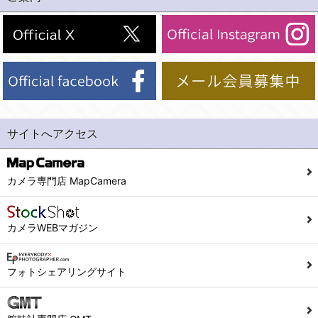
(2)法令等により開示を求められた場合。
(1) 統計した情報のみを開示し、ユーザーの個人情報を表示しない場合。
(3)ご本人または公衆の生命、身体又は財産の保護のために必要がある場合であって、本人の同意を得ることが困難であるとき。
(2) ユーザーから寄せられた情報を、ユーザーの個人情報を表示せずに開示する場合。
(4)国の機関若しくは地方公共団体又はその委託を受けた者が法令の定める事務を遂行することに対して協力する必要がある場合であって、本人の同意を得ることにより当該事務の遂行に支障を及ぼすおそれがあるとき。
(3) ユーザーが個人情報の開示について同意している場合。
(5)業務を円滑に進めるために、外部業者に個人データの一部又は全部の処理を委託する場合（ただし、委託する場合は委託した個人データの安全管理が図られるように、委託先に対する必要かつ適切な監督を行ないます）。
(4) 法令により開示が求められた場合。
(5) 弊社で取り扱う商品またはサービスに関する案内や情報提供（郵便、電子メール等によるダイレクトメールなど）を行なう場合。
４．ご提供の任意性
(6) 弊社が利用目的を示してユーザーから取得した情報を、その利用目的の範囲内で利用する場合。
当社への個人情報の提供はお客様の任意ですが、必要な個人情報をご提供いただけない場合、当社のサービス等が利用できない場合がありますのでご了承下さい。
サイトへアクセス
6. 情報の提供
５．ご本人が容易に知覚できない方法による個人情報の取得
1)弊社は、各ユーザーに対し、当該ユーザーの購入商品の情報、及び弊社の特価商品の情報等、ユーザーに有益かつ便利な情報を提供するものとし、ユーザーはこれに同意するものとします。
当社ホームページでは、利用者が当社ホームページに再訪問される際、より便利に当社ホームページを閲覧・利用していただくためにクッキーを使用する場合があります。
カメラ専門店 MapCamera
2)メールマガジンについて
また利用者の統計的分析のため、または掲載された広告にクッキーを使用する場合があります。
ユーザーは、本サイトのメールマガジンの購読に際し、ユーザー本人の責任においてメールマガジン購読の登録をするものとします。
６．個人情報に関するお問合せ対応
カメラWEBマガジン
フォームにて入力されたメールアドレスに、本サイトのお知らせをメールにてお送りさせていただきます。
本サイトからのメールの受け取りを希望されない場合は、下記リンクから設定の変更を行ってください。
(1)当社は、当社の保有する個人データに関し、ご本人から利用目的の通知，開示，内容の訂正，追加又は削除，利用の停止，消去及び第三者への提供の停止の請求などがあれば、ご本人の確認をさせていただいた上で、速やかに対応します。また当社の個人情報の取り扱いに関するご質問、ご相談にも対応いたします。尚、シュッピン会員のお客様は、当社が保有する個人データの削除を要求する権利があります。
こちら
本サイト会員のお客様は
※個人情報の開示請求には手数料として800円(税別)をご本人様にご負担いただいております。
フォトシェアリングサイト
※設定変更前にログインする必要があります。
(2)当社の個人情報に関するお問合せは、以下の窓口で承ります。お問合せの内容により必要な書類提出や質問へのご回答をお願いすることがあります。
こちら
メールマガジン会員のお客様は