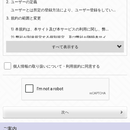
2. ユーザーの定義
・EVERYBODY×PHOTOGRAPHER.comのご利用に伴いご登録いただいた、広範囲設定をご希望される住所※、投稿時にご提供いただいた撮影機材や機材の設定等に関する情報、および画像データとその画像データに含まれる情報
・当社サービスのご利用履歴
ユーザーとは所定の登録方法により、ユーザー登録をしていただいた方をいいます。
3. 規約の範囲と変更
・当社ウェブサイト・サービス内のクッキー情報
1) 本規約は、本サイト及び本サービスの利用に関し、弊社及び全てのユーザーに適用されます。>
【外部サービスアカウントを利用される場合】
2) 弊社が別途規定する個別規定、及び弊社が随時本サイト内に掲示またはユーザーに対し通知する追加規定は、本規約の一部を構成します。本規約と個別規定及び追加規定が異なる場合は、個別規定及び追加規定が優先するものとします。
会員登録時にソーシャルネットワーキングサービス等の外部サービスとの連携を許可した場合には、その許可の際にご同意いただいた内容に基づき、当該外部サービスでユーザーが利用するIDおよび当該外部サービスのプライバシー設定によりお客様が当社に開示を認めた情報について取得いたします
3) 弊社はユーザーの承諾を得ることなく、本規約を変更できるものとし、ユーザーはこれを承諾するものとします。弊社が本規約を変更した場合は、本サイト内に掲示またはユーザーに対し通知するものとし、その後にユーザーが本サイト又は本サービスを利用された場合には、変更後の本規約を承諾したものとみなされます。
（２）利用目的
4. ユーザーの登録内容について
・当社物品販売、古物買取事業および個人・法人の売買仲介業に伴うご案内、契約、申し込み処理、請求収納、商品・サービスの提供、品質管理、アフターサービスの提供、加工サービスの提供、ポイント管理、商品・サービスの改善のため
個人情報の取り扱いについて・利用規約に同意する
1) ユーザーは、本サイトの利用に際し、ユーザー本人のユーザーID、パスワード、メールアドレス及び弊社が指定する個人情報などを、ユーザー自身の責任において登録するものとします。ユーザーは登録したこれらの情報を、責任を持って厳重に管理し、第三者に譲渡、貸与等を行なわないものとします。ユーザーのユーザーID及びパスワードを利用して行われた行為は、ユーザー自身の行為とみなされるものとします。
・メールマガジンの配信、および当社が提供する商品・サービスについてのアンケート実施のため
2) ユーザーが本サイト内で第三者のユーザーID、パスワード、メールアドレス及びこれに伴う個人情報を知り得た場合には、速やかに弊社に届け出るものとします。
・EVERYBODY×PHOTOGRAPHER.comのフォトシェアリングサービス運営のため
3) 弊社は一年以上に亘って使用がないユーザーIDとこれに伴う個人情報を抹消することができるものとします。
・上記の他、会員の利便性を図ることを目的とした総合的なサービスを提供するため
4) ユーザーID、パスワード、メールアドレス及びこれに伴う個人情報の管理不十分、使用上の過誤、第三者の使用などによる損害の責任は、ユーザーが負うものとし、弊社は一切責任を負いません。
３．個人情報の第三者提供と委託
5. 登録事項
当社は、以下のいずれかの場合を除いて、個人データを同意いただいた範囲を超えて利用したり第三者に提供したりいたしません。
1) ユーザーは、メールアドレスその他の登録事項に変更が生じた場合、直ちに弊社所定の変更手続きを行なうものとします。
2) 弊社はユーザーの入会申込により知り得た情報、またはユーザーが本サイト及び本サービスを利用する過程において、弊社が知り得た情報に関し、以下の項目に該当する場合に利用することができるものとします。
(1)ご本人の同意がある場合。なお第三者に提供する場合には原則として、機密保持、再提供の禁止、お客様からのお申し出により利用を停止することを契約の条件といたします。
ご案内