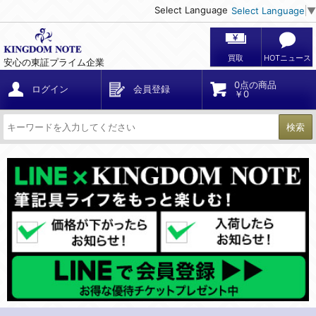
Select Language
Select Language
▼
買取
HOTニュース
安心の東証プライム企業
0点の商品
ログイン
会員登録
￥0
検索