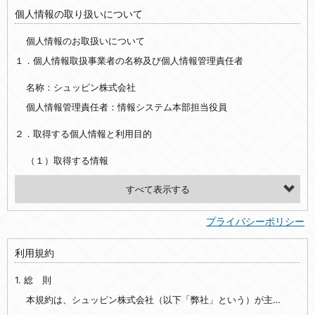
個人情報の取り扱いについて
個人情報のお取扱いについて
１．個人情報取扱事業者の名称及び個人情報管理責任者
名称：シュッピン株式会社
個人情報管理責任者：情報システム本部担当役員
２．取得する個人情報と利用目的
（１）取得する情報
【シュッピン会員共通でご登録いただく情報】
・必須登録：氏名、生年月日、性別、住所、電話番号、メールアドレス、パスワード
プライバシーポリシー
・任意登録：ニックネーム、プロフィール画像、希望するメールマガジンの種類
利用規約
【当社サービスをご利用時に当社が取得またはご提供いただく情報】
1. 総 則
・お支払いやお振込みに関わる情報（クレジットカード・銀行口座・電子マネー等の決済時にご提供いただいた情報）
・法律上の要請等により、本人確認を行うための本人確認書類（運転免許証、健康保険証、住民票の写し等）、および当該書類に含まれる情報
本規約は、シュッピン株式会社（以下「弊社」という）が主催・運営するインターネット上のWebサイト『mapcamera.com』（以下「本サイト」という）及び本サイトを通じて提供されるサービス（以下「本サービス」といいます）をご利用いただく際の、ユーザーと弊社間の一切の関係に適用されます。