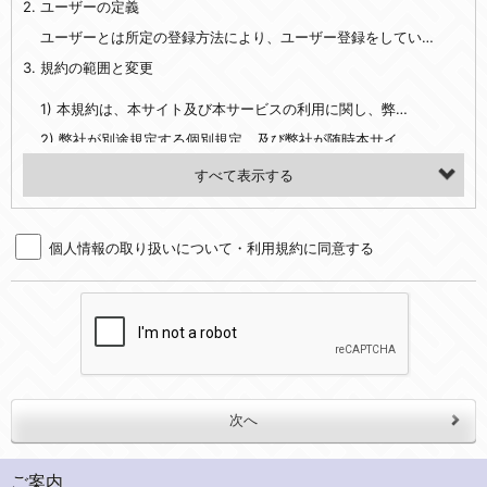
2. ユーザーの定義
・EVERYBODY×PHOTOGRAPHER.comのご利用に伴いご登録いただいた、広範囲設定をご希望される住所※、投稿時にご提供いただいた撮影機材や機材の設定等に関する情報、および画像データとその画像データに含まれる情報
・当社サービスのご利用履歴
ユーザーとは所定の登録方法により、ユーザー登録をしていただいた方をいいます。
3. 規約の範囲と変更
・当社ウェブサイト・サービス内のクッキー情報
1) 本規約は、本サイト及び本サービスの利用に関し、弊社及び全てのユーザーに適用されます。>
【外部サービスアカウントを利用される場合】
2) 弊社が別途規定する個別規定、及び弊社が随時本サイト内に掲示またはユーザーに対し通知する追加規定は、本規約の一部を構成します。本規約と個別規定及び追加規定が異なる場合は、個別規定及び追加規定が優先するものとします。
会員登録時にソーシャルネットワーキングサービス等の外部サービスとの連携を許可した場合には、その許可の際にご同意いただいた内容に基づき、当該外部サービスでユーザーが利用するIDおよび当該外部サービスのプライバシー設定によりお客様が当社に開示を認めた情報について取得いたします
3) 弊社はユーザーの承諾を得ることなく、本規約を変更できるものとし、ユーザーはこれを承諾するものとします。弊社が本規約を変更した場合は、本サイト内に掲示またはユーザーに対し通知するものとし、その後にユーザーが本サイト又は本サービスを利用された場合には、変更後の本規約を承諾したものとみなされます。
（２）利用目的
4. ユーザーの登録内容について
・当社物品販売、古物買取事業および個人・法人の売買仲介業に伴うご案内、契約、申し込み処理、請求収納、商品・サービスの提供、品質管理、アフターサービスの提供、加工サービスの提供、ポイント管理、商品・サービスの改善のため
個人情報の取り扱いについて・利用規約に同意する
1) ユーザーは、本サイトの利用に際し、ユーザー本人のユーザーID、パスワード、メールアドレス及び弊社が指定する個人情報などを、ユーザー自身の責任において登録するものとします。ユーザーは登録したこれらの情報を、責任を持って厳重に管理し、第三者に譲渡、貸与等を行なわないものとします。ユーザーのユーザーID及びパスワードを利用して行われた行為は、ユーザー自身の行為とみなされるものとします。
・メールマガジンの配信、および当社が提供する商品・サービスについてのアンケート実施のため
2) ユーザーが本サイト内で第三者のユーザーID、パスワード、メールアドレス及びこれに伴う個人情報を知り得た場合には、速やかに弊社に届け出るものとします。
・EVERYBODY×PHOTOGRAPHER.comのフォトシェアリングサービス運営のため
3) 弊社は一年以上に亘って使用がないユーザーIDとこれに伴う個人情報を抹消することができるものとします。
・上記の他、会員の利便性を図ることを目的とした総合的なサービスを提供するため
4) ユーザーID、パスワード、メールアドレス及びこれに伴う個人情報の管理不十分、使用上の過誤、第三者の使用などによる損害の責任は、ユーザーが負うものとし、弊社は一切責任を負いません。
３．個人情報の第三者提供と委託
5. 登録事項
当社は、以下のいずれかの場合を除いて、個人データを同意いただいた範囲を超えて利用したり第三者に提供したりいたしません。
1) ユーザーは、メールアドレスその他の登録事項に変更が生じた場合、直ちに弊社所定の変更手続きを行なうものとします。
2) 弊社はユーザーの入会申込により知り得た情報、またはユーザーが本サイト及び本サービスを利用する過程において、弊社が知り得た情報に関し、以下の項目に該当する場合に利用することができるものとします。
(1)ご本人の同意がある場合。なお第三者に提供する場合には原則として、機密保持、再提供の禁止、お客様からのお申し出により利用を停止することを契約の条件といたします。
ご案内