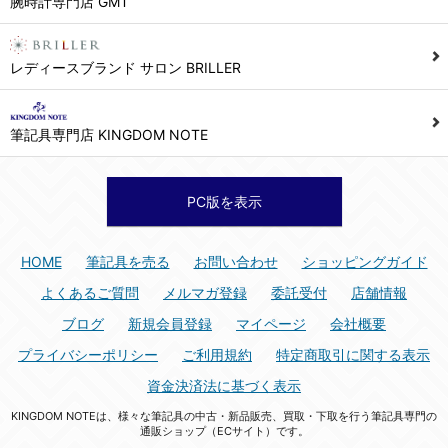
腕時計専門店 GMT
シュッピン株式会社 個人情報相談窓口
Mail：privacy@syuppin.com (受付)
7. ユーザーの義務
レディースブランド サロン BRILLER
1) ユーザーは本サイト及び本サービスの利用に当たり、以下の行為を行なってはならないものとします。
(1) 他のユーザー、第三者もしくは弊社の著作権又はその他の権利を侵害する行為、及び侵害する恐れのある行為。
筆記具専門店 KINGDOM NOTE
(2) 他のユーザー、第三者もしくは弊社の財産またはプライバシーを侵害する行為、及び侵害する恐れのある行為。
(3) 上記の他、他のユーザー、第三者もしくは弊社に不利益又は損害を与える行為、および与える恐れのある行為。
(4) 他のユーザー、第三者、もしくは弊社を誹謗中傷する行為。
PC版を表示
(5) 公序良俗に反する行為、またはそのおそれのある行為、もしくは公序良俗に反する情報を他のユーザーまたは第三者に提供する行為。
(6) 犯罪的行為、または犯罪的行為に結びつく行為、もしくはその恐れのある行為。
HOME
筆記具を売る
お問い合わせ
ショッピングガイド
(7) 弊社の承認なく本サイト及び本サービスを通じて、または本サイト及び本サービスに関連して営利を目的とした行為、またはその準備を目的とした行為。
よくあるご質問
メルマガ登録
委託受付
店舗情報
(8) 本サイト及び本サービスの運営を妨げるような行為、誹謗するような行為。
ブログ
新規会員登録
マイページ
会社概要
(9) 弊社の企業活動の運営を妨げるような行為、誹謗するような行為。
プライバシーポリシー
ご利用規約
特定商取引に関する表示
(10) ユーザーID、パスワード、メールアドレス及びこれに伴う個人情報を登録する際、偽造や虚偽の登録をする行為、または登録した内容を不正に使用する行為。
資金決済法に基づく表示
(11) コンピュータウィルス等の有害なプログラム及びデータを本サイト及び本サービスを通じて、または本サイト及び本サービスに関連して使用もしくは提供する行為。
KINGDOM NOTEは、様々な筆記具の中古・新品販売、買取・下取を行う筆記具専門の
(12) その他、法令に違反または違反する恐れのある行為。
通販ショップ（ECサイト）です。
(13) その他、弊社が不適切と判断する行為。