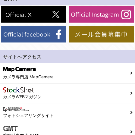
(2)法令等により開示を求められた場合。
(1) 統計した情報のみを開示し、ユーザーの個人情報を表示しない場合。
(3)ご本人または公衆の生命、身体又は財産の保護のために必要がある場合であって、本人の同意を得ることが困難であるとき。
(2) ユーザーから寄せられた情報を、ユーザーの個人情報を表示せずに開示する場合。
(4)国の機関若しくは地方公共団体又はその委託を受けた者が法令の定める事務を遂行することに対して協力する必要がある場合であって、本人の同意を得ることにより当該事務の遂行に支障を及ぼすおそれがあるとき。
(3) ユーザーが個人情報の開示について同意している場合。
(5)業務を円滑に進めるために、外部業者に個人データの一部又は全部の処理を委託する場合（ただし、委託する場合は委託した個人データの安全管理が図られるように、委託先に対する必要かつ適切な監督を行ないます）。
(4) 法令により開示が求められた場合。
(5) 弊社で取り扱う商品またはサービスに関する案内や情報提供（郵便、電子メール等によるダイレクトメールなど）を行なう場合。
４．ご提供の任意性
(6) 弊社が利用目的を示してユーザーから取得した情報を、その利用目的の範囲内で利用する場合。
当社への個人情報の提供はお客様の任意ですが、必要な個人情報をご提供いただけない場合、当社のサービス等が利用できない場合がありますのでご了承下さい。
サイトへアクセス
6. 情報の提供
５．ご本人が容易に知覚できない方法による個人情報の取得
1)弊社は、各ユーザーに対し、当該ユーザーの購入商品の情報、及び弊社の特価商品の情報等、ユーザーに有益かつ便利な情報を提供するものとし、ユーザーはこれに同意するものとします。
当社ホームページでは、利用者が当社ホームページに再訪問される際、より便利に当社ホームページを閲覧・利用していただくためにクッキーを使用する場合があります。
カメラ専門店 MapCamera
2)メールマガジンについて
また利用者の統計的分析のため、または掲載された広告にクッキーを使用する場合があります。
ユーザーは、本サイトのメールマガジンの購読に際し、ユーザー本人の責任においてメールマガジン購読の登録をするものとします。
６．個人情報に関するお問合せ対応
カメラWEBマガジン
フォームにて入力されたメールアドレスに、本サイトのお知らせをメールにてお送りさせていただきます。
本サイトからのメールの受け取りを希望されない場合は、下記リンクから設定の変更を行ってください。
(1)当社は、当社の保有する個人データに関し、ご本人から利用目的の通知，開示，内容の訂正，追加又は削除，利用の停止，消去及び第三者への提供の停止の請求などがあれば、ご本人の確認をさせていただいた上で、速やかに対応します。また当社の個人情報の取り扱いに関するご質問、ご相談にも対応いたします。尚、シュッピン会員のお客様は、当社が保有する個人データの削除を要求する権利があります。
こちら
本サイト会員のお客様は
※個人情報の開示請求には手数料として800円(税別)をご本人様にご負担いただいております。
フォトシェアリングサイト
※設定変更前にログインする必要があります。
(2)当社の個人情報に関するお問合せは、以下の窓口で承ります。お問合せの内容により必要な書類提出や質問へのご回答をお願いすることがあります。
こちら
メールマガジン会員のお客様は