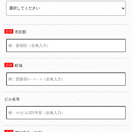
市区郡
町域
ビル名等