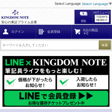
Select Language
Select Language
▼
HOTニュース
TODAY'S
NEWS+1
買取
安心の東証プライム企業
0点の商品
ログイン
会員登録
￥0
検索