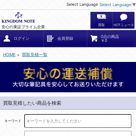
Select Language
Select Language
▼
買取
HOTニュース
安心の東証プライム企業
0点の商品
ログイン
会員登録
￥0
HOME
買取見積一覧
買取見積したい商品を検索
キーワード