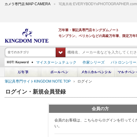
MAP CAMERA
EVERYBODYxPHOTOGRAPHER.com
カメラ専門店:
写真共有:
万年筆・筆記具専門店キングダムノート
モンブラン、ペリカンなどの高級万年筆、限定万年
全てのカテゴリ
マイスターシュテュック
作家シリーズ
パトロンシリー
スーベレーン
PILOT 蒔絵
ダイアミン ボトルインク
中屋万年筆
プラチナ 出雲 キングダムノート別注
アルマンドシモーニクラ
筆記具専門サイトKINGDOM NOTE TOP
ログイン
デモンストレーター
M400
M800
長刀研ぎ
ドルチェビータ
エク
ログイン・新規会員登録
会員の方
会員のお客様は、こちらからログインを行ってく
い。