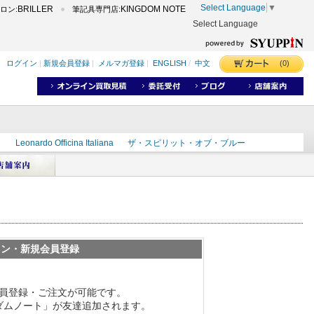
Select Language
▼
BRILLER
KINGDOM NOTE
ロン:
筆記具専門店:
Select Language
(0)
ログイン
|
新規会員登録
|
メルマガ登録
|
ENGLISH
/
中文
ク
Leonardo Officina Italiana
ザ・スピリット・オブ・ブルー
ラインD
出雲
世界のことわざ
masahiro
ショーンデザイン
ーズ
カヴゼットインク
スーベレーン
モンブラン
イン・新規会員登録
員登録・ご注文が可能です。
グダムノート」が友達追加されます。