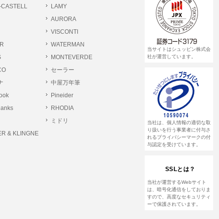
-CASTELL
LAMY
AURORA
VISCONTI
R
WATERMAN
当サイトはシュッピン株式会
S
MONTEVERDE
社が運営しています。
CO
セーラー
ナ
中屋万年筆
rook
Pineider
lanks
RHODIA
ミドリ
当社は、個人情報の適切な取
り扱いを行う事業者に付与さ
R & KLINGNE
れるプライバシーマークの付
与認定を受けています。
SSLとは？
当社が運営するWebサイト
は、暗号化通信をしておりま
すので、高度なセキュリティ
ーで保護されています。