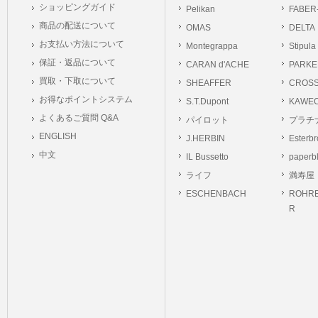
ショッピングガイド
Pelikan
FABER
商品の配送について
OMAS
DELTA
お支払い方法について
Montegrappa
Stipula
保証・返品について
CARAN d'ACHE
PARKE
買取・下取について
SHEAFFER
CROS
お得なポイントシステム
S.T.Dupont
KAWE
よくあるご質問 Q&A
パイロット
プラチ
ENGLISH
J.HERBIN
Esterb
中文
IL Bussetto
paperb
ライフ
満寿屋
ESCHENBACH
ROHRE
R