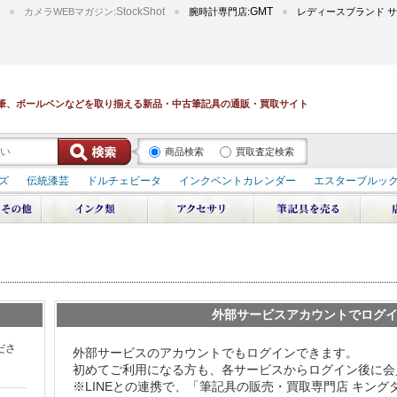
StockShot
GMT
カメラWEBマガジン:
腕時計専門店:
レディースブランド サ
筆、ボールペンなどを取り揃える新品・中古筆記具の通販・買取サイト
商品検索
買取査定検索
ズ
伝統漆芸
ドルチェビータ
インクベントカレンダー
エスターブルッ
デュポン スペース オデッセイ
輪島屋善仁 深海
エテルニタ･アヴァンティ
ブ
ペリカン オーシャンスワール
源氏物語
作家シリーズ
パトロンシリ
リドール
周年記念
アルタミラ 山田ゆりか
外部サービスアカウントでログ
ださ
外部サービスのアカウントでもログインできます。
初めてご利用になる方も、各サービスからログイン後に会
※LINEとの連携で、「筆記具の販売・買取専門店 キン