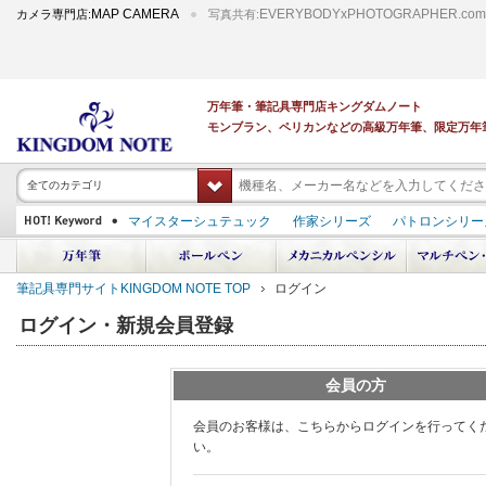
MAP CAMERA
EVERYBODYxPHOTOGRAPHER.com
カメラ専門店:
写真共有:
万年筆・筆記具専門店キングダムノート
モンブラン、ペリカンなどの高級万年筆、限定万年
全てのカテゴリ
マイスターシュテュック
作家シリーズ
パトロンシリー
スーベレーン
PILOT 蒔絵
ダイアミン ボトルインク
中屋万年筆
プラチナ 出雲 キングダムノート別注
アルマンドシモーニクラ
筆記具専門サイトKINGDOM NOTE TOP
ログイン
デモンストレーター
M400
M800
長刀研ぎ
ドルチェビータ
エク
ログイン・新規会員登録
会員の方
会員のお客様は、こちらからログインを行ってく
い。