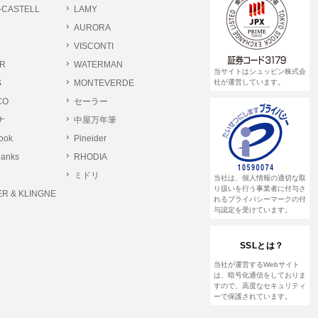
-CASTELL
LAMY
AURORA
VISCONTI
R
WATERMAN
当サイトはシュッピン株式会
S
MONTEVERDE
社が運営しています。
CO
セーラー
ナ
中屋万年筆
rook
Pineider
lanks
RHODIA
ミドリ
当社は、個人情報の適切な取
り扱いを行う事業者に付与さ
R & KLINGNE
れるプライバシーマークの付
与認定を受けています。
SSLとは？
当社が運営するWebサイト
は、暗号化通信をしておりま
すので、高度なセキュリティ
ーで保護されています。