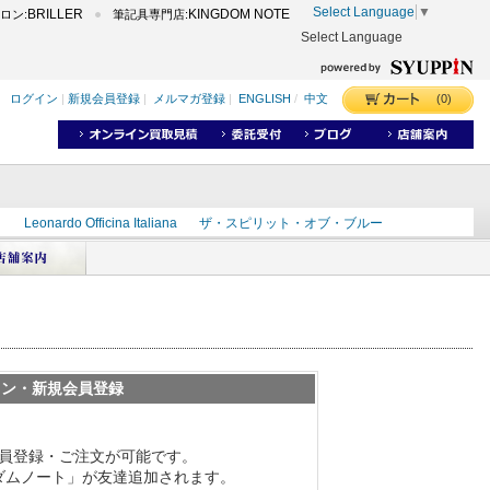
Select Language
▼
BRILLER
KINGDOM NOTE
ロン:
筆記具専門店:
Select Language
(0)
ログイン
|
新規会員登録
|
メルマガ登録
|
ENGLISH
/
中文
ク
Leonardo Officina Italiana
ザ・スピリット・オブ・ブルー
ラインD
出雲
世界のことわざ
masahiro
ショーンデザイン
ーズ
カヴゼットインク
スーベレーン
モンブラン
イン・新規会員登録
員登録・ご注文が可能です。
グダムノート」が友達追加されます。