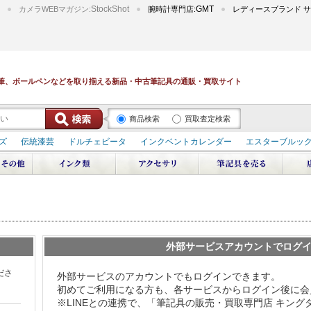
StockShot
GMT
カメラWEBマガジン:
腕時計専門店:
レディースブランド サ
筆、ボールペンなどを取り揃える新品・中古筆記具の通販・買取サイト
商品検索
買取査定検索
ズ
伝統漆芸
ドルチェビータ
インクベントカレンダー
エスターブルッ
デュポン スペース オデッセイ
輪島屋善仁 深海
エテルニタ･アヴァンティ
ブ
ペリカン オーシャンスワール
源氏物語
作家シリーズ
パトロンシリ
リドール
周年記念
アルタミラ 山田ゆりか
外部サービスアカウントでログ
ださ
外部サービスのアカウントでもログインできます。
初めてご利用になる方も、各サービスからログイン後に会
※LINEとの連携で、「筆記具の販売・買取専門店 キン