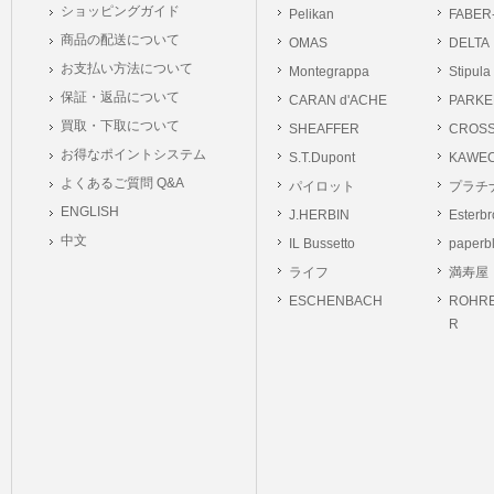
ショッピングガイド
Pelikan
FABER
商品の配送について
OMAS
DELTA
お支払い方法について
Montegrappa
Stipula
保証・返品について
CARAN d'ACHE
PARKE
買取・下取について
SHEAFFER
CROS
お得なポイントシステム
S.T.Dupont
KAWE
よくあるご質問 Q&A
パイロット
プラチ
ENGLISH
J.HERBIN
Esterb
中文
IL Bussetto
paperb
ライフ
満寿屋
ESCHENBACH
ROHRE
R