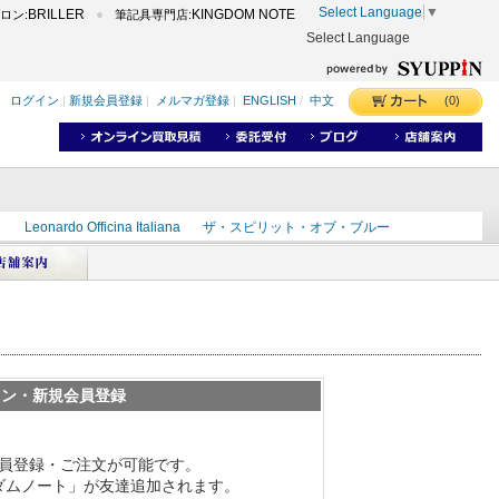
Select Language
▼
BRILLER
KINGDOM NOTE
ロン:
筆記具専門店:
Select Language
(0)
ログイン
|
新規会員登録
|
メルマガ登録
|
ENGLISH
/
中文
ク
Leonardo Officina Italiana
ザ・スピリット・オブ・ブルー
ラインD
出雲
世界のことわざ
masahiro
ショーンデザイン
ーズ
カヴゼットインク
スーベレーン
モンブラン
イン・新規会員登録
員登録・ご注文が可能です。
グダムノート」が友達追加されます。