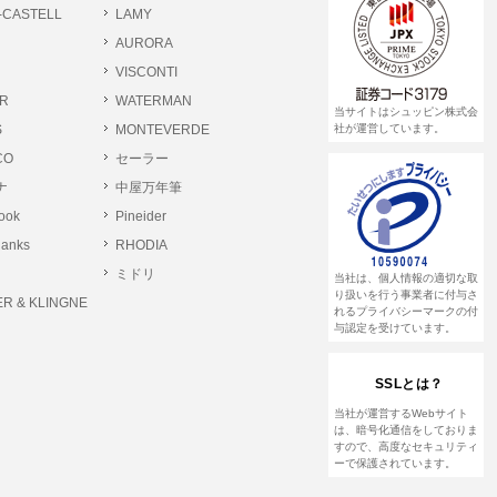
-CASTELL
LAMY
AURORA
VISCONTI
R
WATERMAN
当サイトはシュッピン株式会
S
MONTEVERDE
社が運営しています。
CO
セーラー
ナ
中屋万年筆
rook
Pineider
lanks
RHODIA
ミドリ
当社は、個人情報の適切な取
り扱いを行う事業者に付与さ
R & KLINGNE
れるプライバシーマークの付
与認定を受けています。
SSLとは？
当社が運営するWebサイト
は、暗号化通信をしておりま
すので、高度なセキュリティ
ーで保護されています。