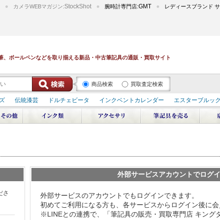
StockShot
GMT
カメラWEBマガジン:
腕時計専門店:
レディースブランド サ
筆、ボールペンなどを取り揃える新品・中古筆記具の通販・買取サイト
商品検索
買取査定検索
ズ
伝統漆芸
ドルチェビータ
インクベントカレンダー
エスターブルッ
デュポン スペース オデッセイ
輪島屋善仁 深海
エテルニタ･アヴァンティ
ブ
ペリカン オーシャンスワール
源氏物語
作家シリーズ
パトロンシリ
リドール
周年記念
アルタミラ 山田ゆりか
外部サービスアカウントでログ
ださ
外部サービスのアカウントでもログインできます。
初めてご利用になる方も、各サービスからログイン後に会
※LINEとの連携で、「筆記具の販売・買取専門店 キン