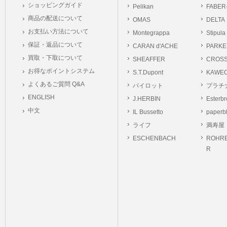
ショッピングガイド
Pelikan
FABER
商品の配送について
OMAS
DELTA
お支払い方法について
Montegrappa
Stipula
保証・返品について
CARAN d'ACHE
PARKE
買取・下取について
SHEAFFER
CROS
お得なポイントシステム
S.T.Dupont
KAWE
よくあるご質問 Q&A
パイロット
プラチ
ENGLISH
J.HERBIN
Esterb
中文
IL Bussetto
paperb
ライフ
満寿屋
ESCHENBACH
ROHRE
R