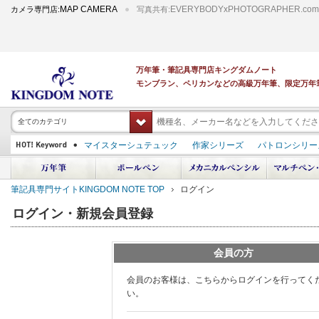
MAP CAMERA
EVERYBODYxPHOTOGRAPHER.com
カメラ専門店:
写真共有:
万年筆・筆記具専門店キングダムノート
モンブラン、ペリカンなどの高級万年筆、限定万年
全てのカテゴリ
マイスターシュテュック
作家シリーズ
パトロンシリー
スーベレーン
PILOT 蒔絵
ダイアミン ボトルインク
中屋万年筆
プラチナ 出雲 キングダムノート別注
アルマンドシモーニクラ
筆記具専門サイトKINGDOM NOTE TOP
ログイン
デモンストレーター
M400
M800
長刀研ぎ
ドルチェビータ
エク
ログイン・新規会員登録
会員の方
会員のお客様は、こちらからログインを行ってく
い。